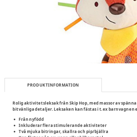
PRODUKTINFORMATION
Rolig aktivitetsleksak från Skip Hop, med massor av spännan
bitvänliga detaljer. Leksaken kan fästas i t.ex barnvagnen 
Från nyfödd
Inkluderar flera stimulerande aktiviteter
Två mjuka bitringar, skallra och pip/bjällra