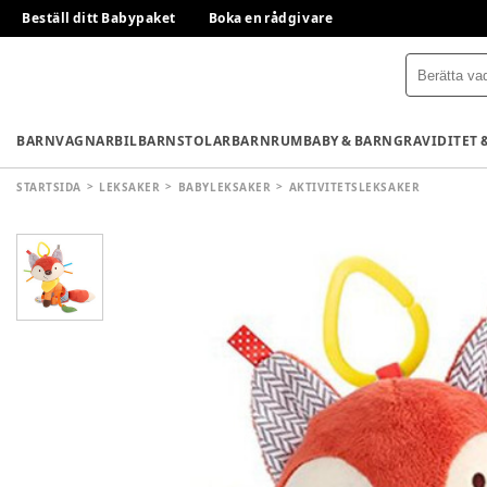
Beställ ditt Babypaket
Boka en rådgivare
BARNVAGNAR
BILBARNSTOLAR
BARNRUM
BABY & BARN
GRAVIDITET 
STARTSIDA
LEKSAKER
BABYLEKSAKER
AKTIVITETSLEKSAKER