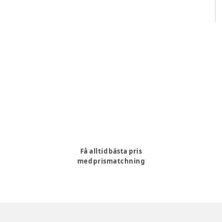
Få alltid bästa pris
med prismatchning