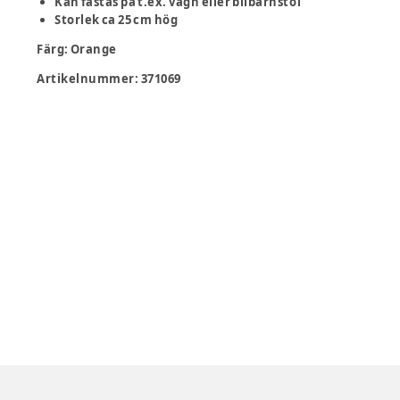
Kan fästas på t.ex. vagn eller bilbarnstol
Storlek ca 25 cm hög
Färg
:
Orange
Artikelnummer:
371069