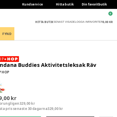
Kundservice
Hitta butik
Din favoritbutik
0
HITTA BUTIK
0,00 KR
SENAST VISADE
LOGGA IN
FAVORITER
FYND
ndana Buddies Aktivitetsleksak Räv
P HOP
9,00 kr
prungligen
329,00 kr
sta pris senaste 30 dagarna
329,00 kr