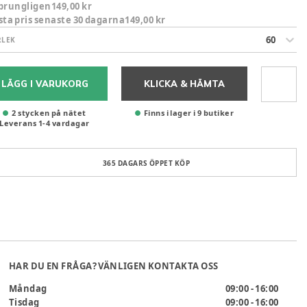
prungligen
149,00 kr
sta pris senaste 30 dagarna
149,00 kr
60
RLEK
LÄGG I VARUKORG
KLICKA & HÄMTA
2 stycken på nätet
Finns i lager i 9 butiker
Leverans
1
-
4
vardagar
365 DAGARS ÖPPET KÖP
HAR DU EN FRÅGA? VÄNLIGEN KONTAKTA OSS
Måndag
09:00 - 16:00
Tisdag
09:00 - 16:00