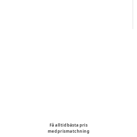
Få alltid bästa pris
med prismatchning