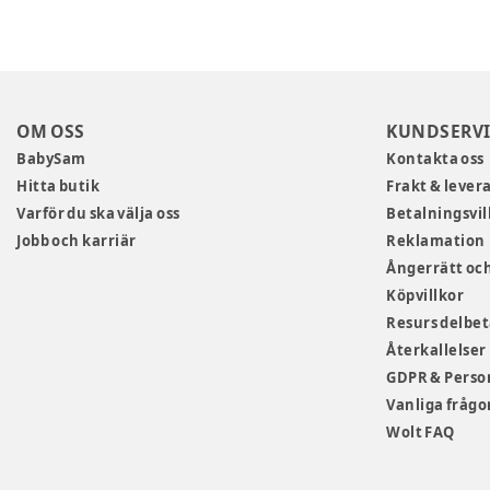
OM OSS
KUNDSERVI
BabySam
Kontakta oss
Hitta butik
Frakt & lever
Varför du ska välja oss
Betalningsvil
Jobb och karriär
Reklamation
Ångerrätt och
Köpvillkor
Resurs delbe
Återkallelser
GDPR & Perso
Vanliga frågo
Wolt FAQ