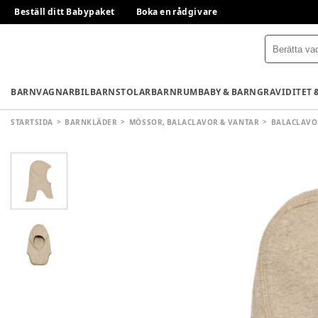
Beställ ditt Babypaket
Boka en rådgivare
BARNVAGNAR
BILBARNSTOLAR
BARNRUM
BABY & BARN
GRAVIDITET 
STARTSIDA
BARNKLÄDER
MÖSSOR, BALACLAVOR & VANTAR
BALACLAVO