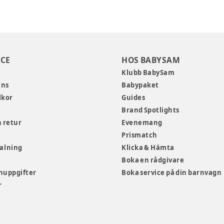
CE
HOS BABYSAM
Klubb BabySam
ans
Babypaket
lkor
Guides
Brand Spotlights
 retur
Evenemang
Prismatch
talning
Klicka & Hämta
Boka en rådgivare
nuppgifter
Boka service på din barnvagn
r