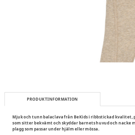
PRODUKTINFORMATION
Mjuk och tunn balaclava från BeKids i ribbstickad kvalitet, 
som sitter bekvämt och skyddar barnets huvud och nacke mot 
plagg som passar under hjälm eller mössa.