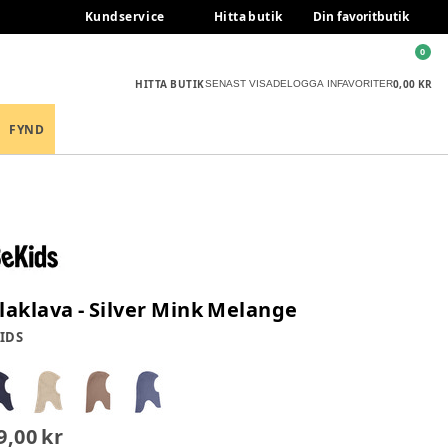
Kundservice
Hitta butik
Din favoritbutik
0
HITTA BUTIK
0,00 KR
SENAST VISADE
LOGGA IN
FAVORITER
FYND
laklava - Silver Mink Melange
IDS
9,00 kr