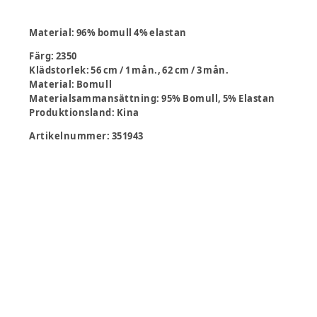
Material:
96% bomull 4% elastan
Färg
:
2350
Klädstorlek
:
56 cm / 1 mån., 62 cm / 3 mån.
Material
:
Bomull
Materialsammansättning
:
95% Bomull, 5% Elastan
Produktionsland
:
Kina
Artikelnummer:
351943