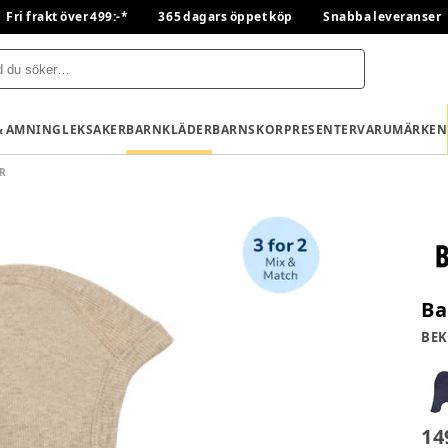
Fri frakt över 499:-*
365 dagars öppet köp
Snabba leveranser
& AMNING
LEKSAKER
BARNKLÄDER
BARNSKOR
PRESENTER
VARUMÄRKEN
R
Ba
BEK
14