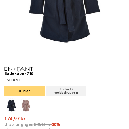
Badekåbe - 716
EN FANT
Endast i
Outlet
webbshoppen
174,97 kr
Ursprungligen
249,95 kr
-
30
%