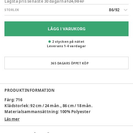
Lägsta pris senaste 30 dagarna
124,98 kr
86/92
STORLEK
LÄGG I VARUKORG
2 stycken på nätet
Leverans
1
-
4
vardagar
365 DAGARS ÖPPET KÖP
PRODUKTINFORMATION
Färg
:
716
Klädstorlek
:
92 cm / 24 mån., 86 cm / 18 mån.
Materialsammansättning
:
100% Polyester
Läs mer
Artikelnummer:
345179