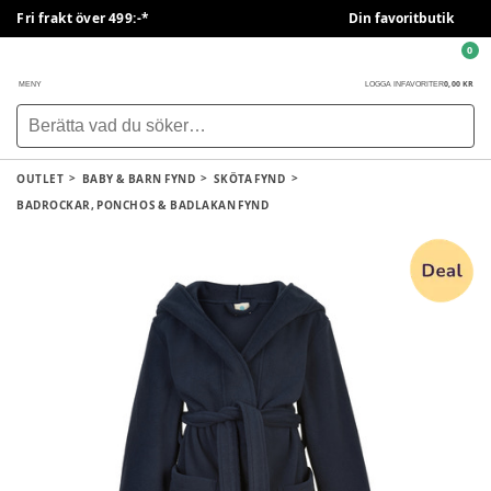
Fri frakt över 499:-*
Din favoritbutik
0
0,00 KR
MENY
LOGGA IN
FAVORITER
OUTLET
BABY & BARN FYND
SKÖTA FYND
BADROCKAR, PONCHOS & BADLAKAN FYND