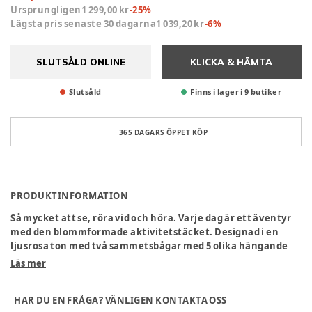
Ursprungligen
1 299,00 kr
-
25
%
Lägsta pris senaste 30 dagarna
1 039,20 kr
-
6
%
SLUTSÅLD ONLINE
KLICKA & HÄMTA
Slutsåld
Finns i lager i 9 butiker
365 DAGARS ÖPPET KÖP
PRODUKTINFORMATION
Så mycket att se, röra vid och höra. Varje dag är ett äventyr
med den blommformade aktivitetstäcket. Designad i en
ljusrosa ton med två sammetsbågar med 5 olika hängande
mjuka leksaker.
Läs mer
Den lilla hjorten, fågeln, blomman, svampen och
HAR DU EN FRÅGA? VÄNLIGEN KONTAKTA OSS
jordgubben hjälper till att utveckla barnets sensoriska