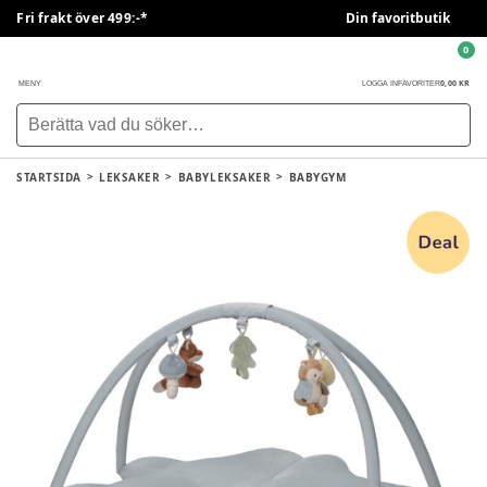
Fri frakt över 499:-*
Din favoritbutik
0
0,00 KR
MENY
LOGGA IN
FAVORITER
STARTSIDA
LEKSAKER
BABYLEKSAKER
BABYGYM