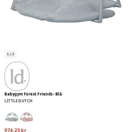
1
/
7
Babygym Forest Friends - Blå
LITTLE DUTCH
974,25 kr