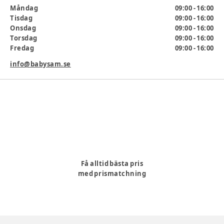
färdigheter och hand-öga-koordination. Kombinera
Måndag
09:00 - 16:00
aktivitetstäcket med andra leksaker från Little Dutch Fairy
Tisdag
09:00 - 16:00
Garden-kollektionen för att skapa en stilfull och bekväm
Onsdag
09:00 - 16:00
lekmiljö.
Torsdag
09:00 - 16:00
Fredag
09:00 - 16:00
Ålder
:
6-12 mån, 0-6 mån
info@babysam.se
Artikelnummer:
372194
Få alltid bästa pris
med prismatchning