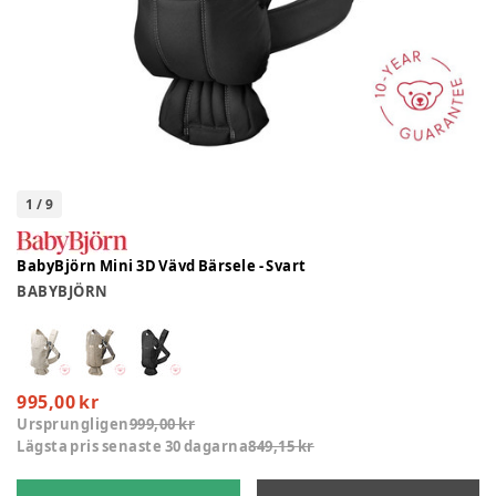
1
/
9
BabyBjörn Mini 3D Vävd Bärsele - Svart
BABYBJÖRN
995,00 kr
Ursprungligen
999,00 kr
Lägsta pris senaste 30 dagarna
849,15 kr