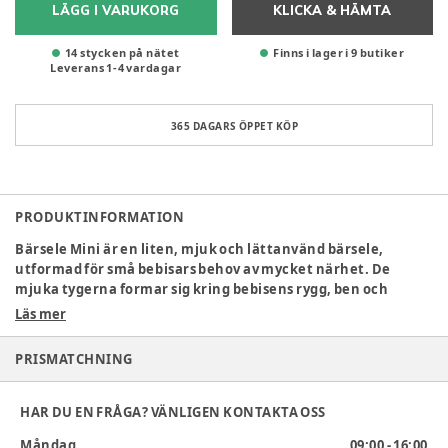
LÄGG I VARUKORG
KLICKA & HÄMTA
14 stycken på nätet
Finns i lager i 9 butiker
Leverans
1
-
4
vardagar
365 DAGARS ÖPPET KÖP
PRODUKTINFORMATION
Bärsele Mini är en liten, mjuk och lättanvänd bärsele,
utformad för små bebisars behov av mycket närhet. De
mjuka tygerna formar sig kring bebisens rygg, ben och
höfter och ger ett bra stöd. Genom tyget kan man som
Läs mer
förälder känna barnets position och ryggens naturliga
kurva. Bärsele Mini har också ett stadigt och justerbart
PRISMATCHNING
huvudstöd.
Bärsele Mini är enkel att ta av och på, och passar att bära i
HAR DU EN FRÅGA? VÄNLIGEN KONTAKTA OSS
under kortare stunder. Den smarta designen gör att du
Måndag
09:00 - 16:00