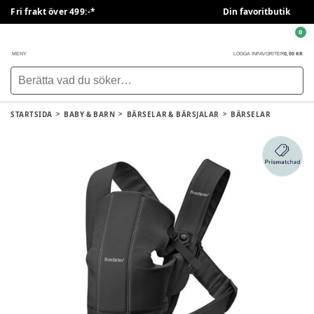
Fri frakt över 499:-*
Din favoritbutik
0
0,00 KR
MENY
LOGGA IN
FAVORITER
STARTSIDA
BABY & BARN
BÄRSELAR & BÄRSJALAR
BÄRSELAR