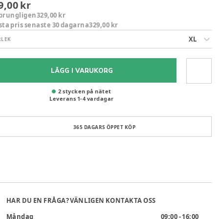
9,00 kr
prungligen
329,00 kr
sta pris senaste 30 dagarna
329,00 kr
XL
RLEK
LÄGG I VARUKORG
2 stycken på nätet
Leverans
1
-
4
vardagar
365 DAGARS ÖPPET KÖP
HAR DU EN FRÅGA? VÄNLIGEN KONTAKTA OSS
Måndag
09:00 - 16:00