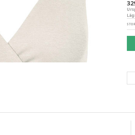
32
Urs
Läg
STO