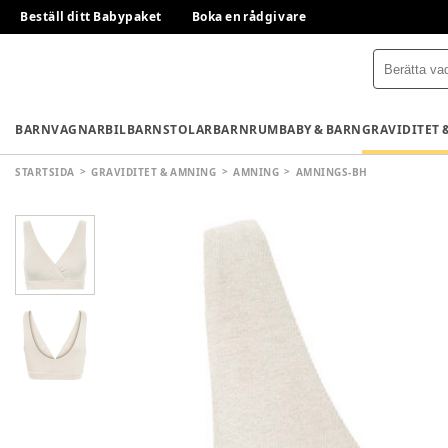
Beställ ditt Babypaket
Boka en rådgivare
BARNVAGNAR
BILBARNSTOLAR
BARNRUM
BABY & BARN
GRAVIDITET 
STARTSIDA
GRAVIDITET & AMNING
AMNING
AMNINGS-BH