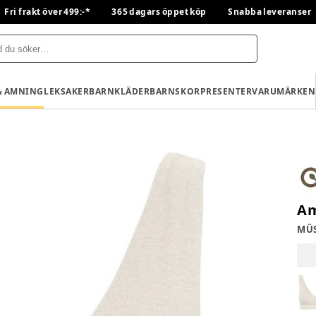
Fri frakt över 499:-*
365 dagars öppet köp
Snabba leveranser
& AMNING
LEKSAKER
BARNKLÄDER
BARNSKOR
PRESENTER
VARUMÄRKEN
Am
MÜS