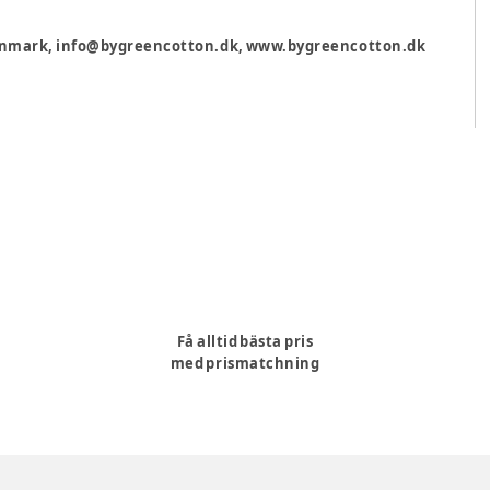
 Denmark, info@bygreencotton.dk, www.bygreencotton.dk
Få alltid bästa pris
med prismatchning