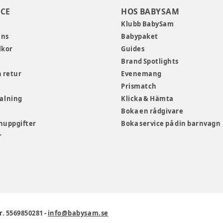
CE
HOS BABYSAM
Klubb BabySam
ans
Babypaket
lkor
Guides
Brand Spotlights
 retur
Evenemang
Prismatch
talning
Klicka & Hämta
Boka en rådgivare
nuppgifter
Boka service på din barnvagn
r
r. 5569850281
-
info@babysam.se