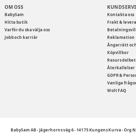
OM OSS
KUNDSERVI
BabySam
Kontakta oss
Hitta butik
Frakt & lever
Varför du ska välja oss
Betalningsvil
Jobb och karriär
Reklamation
Ångerrätt och
Köpvillkor
Resurs delbe
Återkallelser
GDPR & Perso
Vanliga frågo
Wolt FAQ
BabySam AB
-
Jägerhorns väg 6
-
141 75 Kungens Kurva
-
Org N