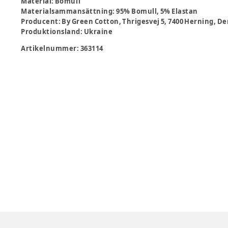
Material
:
Bomull
Materialsammansättning
:
95% Bomull, 5% Elastan
Producent
:
By Green Cotton, Thrigesvej 5, 7400 Herning,
Produktionsland
:
Ukraine
Artikelnummer:
363114