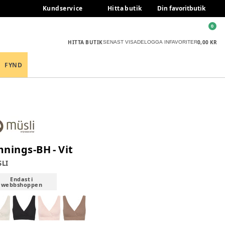
Kundservice
Hitta butik
Din favoritbutik
0
HITTA BUTIK
0,00 KR
SENAST VISADE
LOGGA IN
FAVORITER
FYND
nings-BH - Vit
LI
Endast i
webbshoppen