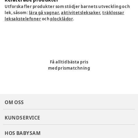
Utforska fler produkter som stödjer barnets utveckling och
lek, såsom:
lära gå vagnar
,
aktivitetsleksaker
,
träklossar
leksakstelefoner
och
plocklådor
.
Få alltid bästa pris
med prismatchning
OM OSS
KUNDSERVICE
HOS BABYSAM