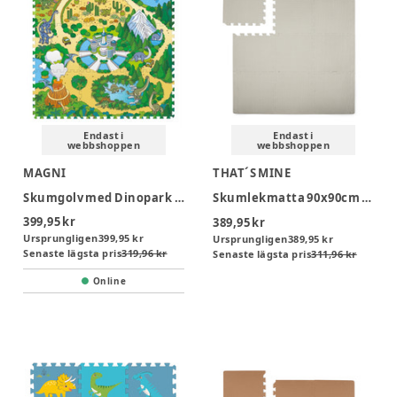
Endast i
Endast i
webbshoppen
webbshoppen
MAGNI
THAT´S MINE
Skumgolv med Dinopark 9 delar
Skumlekmatta 90x90cm - Light Grey
399,95 kr
389,95 kr
Ursprungligen
399,95 kr
Ursprungligen
389,95 kr
Senaste lägsta pris
319,96 kr
Senaste lägsta pris
311,96 kr
Online