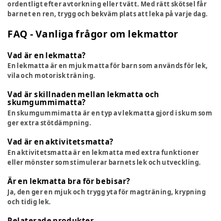
ordentligt efter avtorkning eller tvätt. Med rätt skötsel får
barnet en ren, trygg och bekväm plats att leka på varje dag.
FAQ - Vanliga frågor om lekmattor
Vad är en lekmatta?
En lekmatta är en mjuk matta för barn som används för lek,
vila och motorisk träning.
Vad är skillnaden mellan lekmatta och
skumgummimatta?
En skumgummimatta är en typ av lekmatta gjord i skum som
ger extra stötdämpning.
Vad är en aktivitetsmatta?
En aktivitetsmatta är en lekmatta med extra funktioner
eller mönster som stimulerar barnets lek och utveckling.
Är en lekmatta bra för bebisar?
Ja, den ger en mjuk och trygg yta för magträning, krypning
och tidig lek.
Relaterade produkter