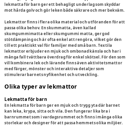
lekmatta för barn ger ett behagligt underlag som skyddar
mot hårda golv och gör leken både säkrare och mer bekväm.
Lekmattor finns i flera olika material och utföranden för att
passa olika behov. En skummatta, även kallad
skumgummimatta eller skumgummi matta, ger god
stötdämpning och är ofta enkel att rengöra, vilket gör den
till ett praktiskt val för familjer med små barn. Textila
lekmattor erbjuder en mjuk och ombonad känsla och har i
många fall tvättbara överdrag för enkel skötsel. För den som
vill kombinera lek och lärande finns även aktivitetsmattor
med färger, mönster och interaktiva detaljer som
stimulerar barnets nyfikenhet och utveckling.
Olika typer av lekmattor
Lekmatta för barn
En lekmatta för barn ger en mjuk och trygg yta där barnet
kan leka, krypa, sitta och vila. Den fungerar lika bra i
barnrummet som i vardagsrummet och finns i många olika
storlekar och designer för att passa hemmets olika miljöer.