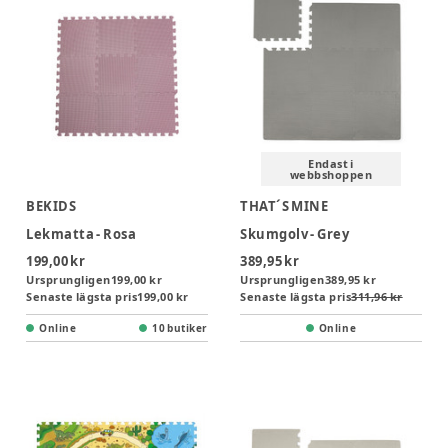
Endast i
webbshoppen
BEKIDS
THAT´S MINE
Lekmatta - Rosa
Skumgolv - Grey
199,00 kr
389,95 kr
Ursprungligen
199,00 kr
Ursprungligen
389,95 kr
Senaste lägsta pris
199,00 kr
Senaste lägsta pris
311,96 kr
Online
10 butiker
Online