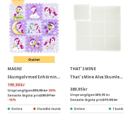
Outlet
MAGNI
THAT´S MINE
Skumgolv med Enhörningar 9 delar
That´s Mine Alva Skumlekmatta Kvadratiskt - Lots of love sky
199,98 kr
389,95 kr
Ursprungligen
399,95 kr
-
50
%
Ursprungligen
389,95 kr
Senaste lägsta pris
239,97 kr
-
16
%
Senaste lägsta pris
311,96 kr
Online
Slutsåld i butik
Online
1 butik