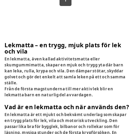
1
Lekmatta – en trygg, mjuk plats för lek
och vila
En lekmatta, även kallad aktivitetsmatta eller
skumgummimatta, skapar en mjuk och trygg yta där barn
kan leka, rulla, krypa och vila. Den dämpar stötar, skyddar
golvet och gör det enkelt att samla leken på ett och samma
ställe.
Från de första magstunderna till mer aktiv lek blir en
lekmatta barn en naturlig del av vardagen.
Vad är en lekmatta och när används den?
En lekmatta är ett mjukt och bekvämt underlag som skapar
en trygg plats för lek, vila och motorisk utveckling. Den
passar lika bra för bygglek, bilbanor och rollekar som för
läsning, mysiga stunder och de första krypförsöken. En