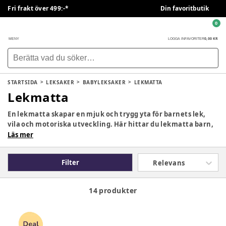
Fri frakt över 499:-*
Din favoritbutik
0
0,00 KR
MENY
LOGGA IN
FAVORITER
STARTSIDA
LEKSAKER
BABYLEKSAKER
LEKMATTA
Lekmatta
En lekmatta skapar en mjuk och trygg yta för barnets lek,
vila och motoriska utveckling. Här hittar du lekmatta barn,
skumgummimatta och aktivitetsmatta i olika storlekar och
Läs mer
material som passar både krypning, lek och avkoppling.
Filter
Relevans
14 produkter