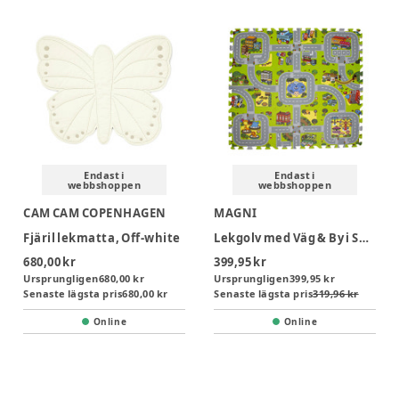
Endast i
Endast i
webbshoppen
webbshoppen
CAM CAM COPENHAGEN
MAGNI
Fjäril lekmatta, Off-white
Lekgolv med Väg & By i Skum - 9 delar
680,00 kr
399,95 kr
Ursprungligen
680,00 kr
Ursprungligen
399,95 kr
Senaste lägsta pris
680,00 kr
Senaste lägsta pris
319,96 kr
Online
Online