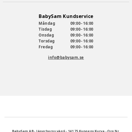
BabySam Kundservice
Måndag
09:00 - 16:00
Tisdag
09:00 - 16:00
Onsdag
09:00 - 16:00
Torsdag
09:00 - 16:00
Fredag
09:00 - 16:00
info@babysam.se
BabySam AB
-
Jägerhorns väg 6
-
141 75 Kungens Kurva
-
Org Nr.