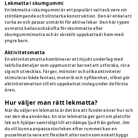
Lekmatta i skumgummi
En lekmatta i skumgummi är ett populärt val tack vare sin
stötdämpande och slitstarka konstruktion. Den är enkel att
torka av och passar utmärkt för aktiva lekar. Den här typen
av matta kallas också ofta för skummatta eller
skumgummimatta och är särskilt uppskattad i hem med
yngre barn.
Aktivitetsmatta
En aktivitetsmatta kombinerar ett mjukt underlag med
lekfulla detaljer som uppmuntrar barnet att utforska, röra
sig och utvecklas. Färger, mönster och olika aktiviteter
stimulerar både fantasi, motorik och nyfikenhet, vilket gör
aktivitetsmattan till ett uppskattat inslag under de första
åren.
Hur väljer man rätt lekmatta?
När du väljer en lekmatta är det bra att fundera över hur och
var den ska användas. En stor lekmatta ger gott om plats för
lek och hjälper samtidigt till att dämpa ljud från golvet. Om
du vill kunna anpassa storleken efter rummet kan en
pusselmatta vara ett flexibelt alternativ som enkelt byggs