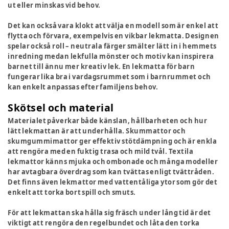
ut eller minskas vid behov.
Det kan också vara klokt att välja en modell som är enkel att
flytta och förvara, exempelvis en vikbar lekmatta. Designen
spelar också roll – neutrala färger smälter lätt in i hemmets
inredning medan lekfulla mönster och motiv kan inspirera
barnet till ännu mer kreativ lek. En lekmatta för barn
fungerar lika bra i vardagsrummet som i barnrummet och
kan enkelt anpassas efter familjens behov.
Skötsel och material
Materialet påverkar både känslan, hållbarheten och hur
lätt lekmattan är att underhålla. Skummattor och
skumgummimattor ger effektiv stötdämpning och är enkla
att rengöra med en fuktig trasa och mild tvål. Textila
lekmattor känns mjuka och ombonade och många modeller
har avtagbara överdrag som kan tvättas enligt tvättråden.
Det finns även lekmattor med vattentåliga ytor som gör det
enkelt att torka bort spill och smuts.
För att lekmattan ska hålla sig fräsch under lång tid är det
viktigt att rengöra den regelbundet och låta den torka