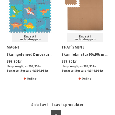
Endast i
Endast i
webbshoppen
webbshoppen
MAGNI
THAT´S MINE
Skumgolv med Dinosaurier 9 delar
Skumlekmatta 90x90cm - Light Brown
399,95 kr
389,95 kr
Ursprungligen
399,95 kr
Ursprungligen
389,95 kr
Senaste lägsta pris
399,95 kr
Senaste lägsta pris
311,96 kr
Online
Online
Sida
1
av
1
|
14
av
14
produkter