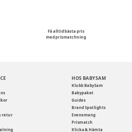
Få alltid bästa pris
med prismatchning
CE
HOS BABYSAM
Klubb BabySam
ans
Babypaket
lkor
Guides
Brand Spotlights
 retur
Evenemang
Prismatch
talning
Klicka & Hämta