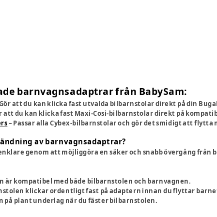
e barnvagnsadaptrar från BabySam:
Gör att du kan klicka fast utvalda bilbarnstolar direkt på din Bu
r att du kan klicka fast Maxi-Cosi-bilbarnstolar direkt på kompati
ers
– Passar alla Cybex-bilbarnstolar och gör det smidigt att flytta 
nvändning av barnvagnsadaptrar?
nklare genom att möjliggöra en säker och snabb övergång från bil 
ern är kompatibel med både bilbarnstolen och barnvagnen.
nstolen klickar ordentligt fast på adaptern innan du flyttar barne
n på plant underlag när du fäster bilbarnstolen.