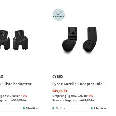
SI
CYBEX
i Bilstolsadaptrar
Cybex Gazelle S Adapter - Black
549,00 kr
igen
649,00 kr
-
15
%
Ursprungligen
599,00 kr
-
8
%
gsta pris
519,20 kr
Senaste lägsta pris
479,20 kr
9 butiker
Online
8 butiker