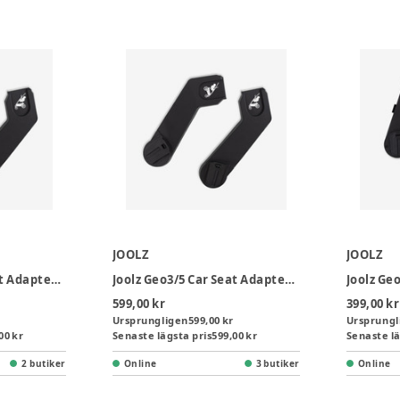
JOOLZ
JOOLZ
Joolz Geo3/5 Car Seat Adapter Set Upper
Joolz Geo3/5 Car Seat Adapter Set Lower
599,00 kr
399,00 kr
Ursprungligen
599,00 kr
Ursprungl
00 kr
Senaste lägsta pris
599,00 kr
Senaste lä
2 butiker
Online
3 butiker
Online