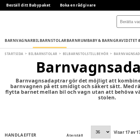
Beställ ditt Babypaket
Boka en rådgivare
BARNVAGNAR
BILBARNSTOLAR
BARNRUM
BABY & BARN
GRAVIDITET 
STARTSIDA
BILBARNSTOLAR
BILBARNSTOLSTILLBEHÖR
BARNVAGNSAD
Barnvagnsada
Barnvagnsadaptrar gör det möjligt att kombine
barnvagnen på ett smidigt och säkert sätt. Med r
flytta barnet mellan bil och vagn utan att behöva vä
stolen.
Visar
17
av
1
HANDLA EFTER
Återställ