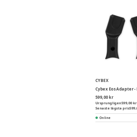
CYBEX
Cybex Eos Adapter -
599,00 kr
Ursprungligen
599,00 kr
Senaste lägsta pris
599,
Online