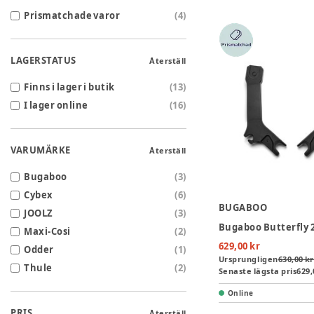
Prismatchade varor
(
4
)
LAGERSTATUS
Återställ
Finns i lager i butik
(
13
)
I lager online
(
16
)
VARUMÄRKE
Återställ
Bugaboo
(
3
)
Cybex
(
6
)
BUGABOO
JOOLZ
(
3
)
Bugaboo Butterfly 
Maxi-Cosi
(
2
)
629,00 kr
Odder
(
1
)
Ursprungligen
630,00 kr
Thule
(
2
)
Senaste lägsta pris
629,
Online
PRIS
Återställ