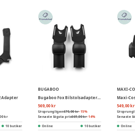
BUGABOO
MAXI-CO
2 Adapter
Bugaboo Fox Bilstolsadapter - Black
Maxi-Cos
569,00 kr
549,00 kr
Ursprungligen
670,00 kr
-
15
%
Ursprungl
00 kr
Senaste lägsta pris
669,00 kr
-
14
%
Senaste lä
10 butiker
Online
10 butiker
Online