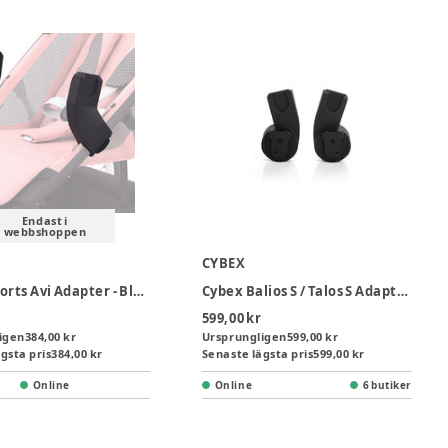
Endast i
webbshoppen
CYBEX
Cybex Sports Avi Adapter - Black
Cybex Balios S / Talos S Adapters
599,00 kr
igen
384,00 kr
Ursprungligen
599,00 kr
gsta pris
384,00 kr
Senaste lägsta pris
599,00 kr
Online
Online
6 butiker