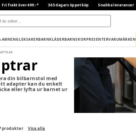
Fri frakt över 499:-*
365 dagars öppet köp
Snabba leveranser
& AMNING
LEKSAKER
BARNKLÄDER
BARNSKOR
PRESENTER
VARUMÄRKEN
APTRAR
ptrar
ra din bilbarnstol med
ätt adapter kan du enkelt
cka eller lyfta ur barnet ur
7
produkter
Visa alla