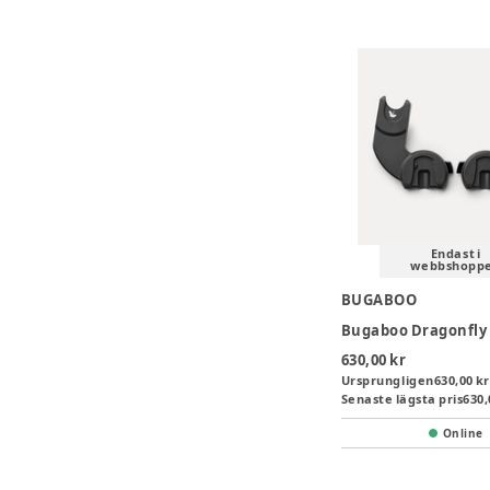
Endast i
webbshopp
BUGABOO
630,00 kr
Ursprungligen
630,00 kr
Senaste lägsta pris
630,
Online