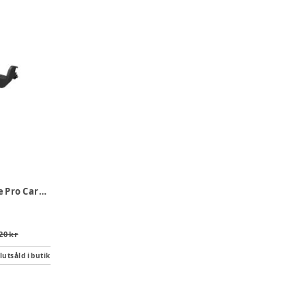
Maxi-Cosi Coral Slide Pro Carrier Bilstolsadaptrar
20 kr
lutsåld i butik