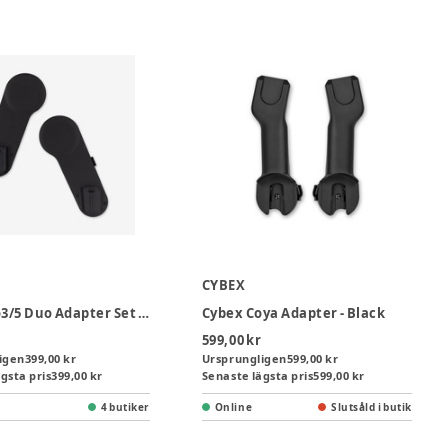
CYBEX
Joolz Geo3/5 Duo Adapter Set Upper Cot
Cybex Coya Adapter - Black
599,00 kr
igen
399,00 kr
Ursprungligen
599,00 kr
gsta pris
399,00 kr
Senaste lägsta pris
599,00 kr
4 butiker
Online
Slutsåld i butik