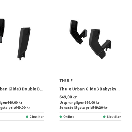
THULE
Thule Urban Glide3 Double Babyskyddsadapter
Thule Urban Glide 3 Babyskyddsadapter
649,00 kr
igen
649,00 kr
Ursprungligen
649,00 kr
gsta pris
649,00 kr
Senaste lägsta pris
519,20 kr
2 butiker
Online
8 butiker