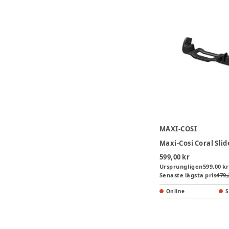
MAXI-COSI
599,00 kr
Ursprungligen
599,00 kr
Senaste lägsta pris
479,
Online
S