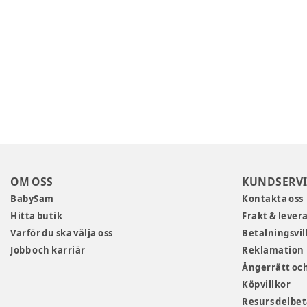
OM OSS
KUNDSERVI
BabySam
Kontakta oss
Hitta butik
Frakt & lever
Varför du ska välja oss
Betalningsvil
Jobb och karriär
Reklamation
Ångerrätt och
Köpvillkor
Resurs delbe