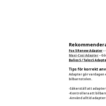
Rekommenderad
Fox 5 Renew Adapter
– 
Maxi-Cosi Adapter
– Gö
Balios S / Talos S Adapt
Tips för korrekt a
Adapter gör vardagen e
bilbarnstolen.
-Säkerställ att adapt
-Kontrollera att bilbar
-Använd alltid adapter