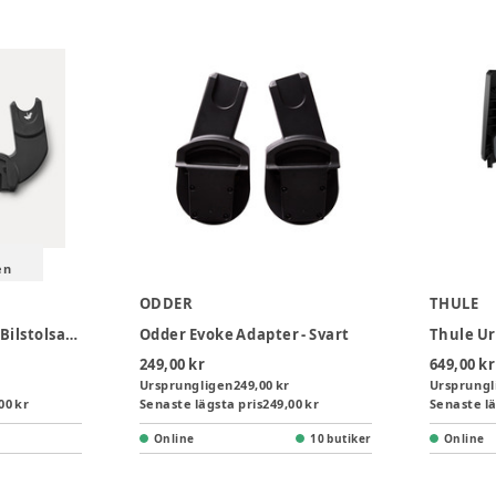
en
ODDER
THULE
Bugaboo Dragonfly Bilstolsadapter - Black
Odder Evoke Adapter - Svart
249,00 kr
649,00 kr
Ursprungligen
249,00 kr
Ursprungl
00 kr
Senaste lägsta pris
249,00 kr
Senaste lä
Online
10 butiker
Online