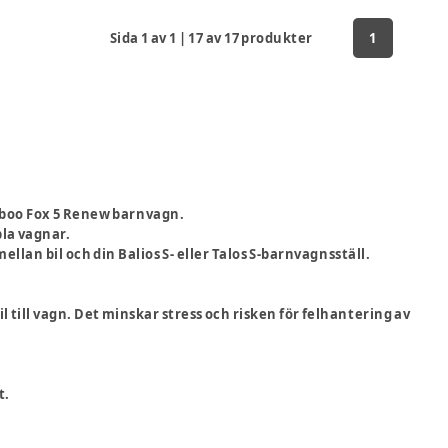
Sida
1
av
1
|
17
av
17
produkter
1
gaboo Fox 5 Renew barnvagn.
bla vagnar.
mellan bil och din
Balios S- eller Talos S-barnvagnsställ.
till vagn. Det minskar stress och risken för felhantering av
t.