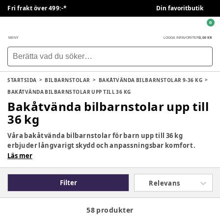
Fri frakt över 499:-*
Din favoritbutik
0
0,00 KR
MENY
LOGGA IN
FAVORITER
STARTSIDA
BILBARNSTOLAR
BAKÅTVÄNDA BILBARNSTOLAR 9-36 KG
BAKÅTVÄNDA BILBARNSTOLAR UPP TILL 36 KG
Bakåtvända bilbarnstolar upp till
36 kg
Våra bakåtvända bilbarnstolar för barn upp till 36 kg
erbjuder långvarigt skydd och anpassningsbar komfort.
Perfekt för barn som växer och behöver extra säkerhet på
Läs mer
resan.
Filter
Relevans
58 produkter