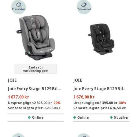
Endast i
webbshoppen
JOIE
JOIE
Joie Every Stage R129 Bilbarnstol - Cobble Stone
Joie Every Stage R129 Bilbarnstol - Shale
1 677,00 kr
1 676,00 kr
Ursprungligen
2 395,00 kr
-
29
%
Ursprungligen
2 395,00 kr
-
30
%
Senaste lägsta pris
1 676,50 kr
Senaste lägsta pris
1 676,50 kr
Online
Online
5 butiker