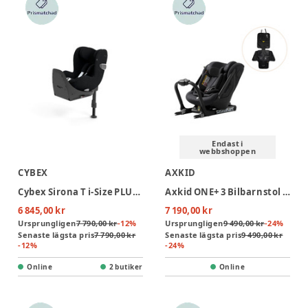
Endast i
webbshoppen
CYBEX
AXKID
Cybex Sirona T i-Size PLUS Bilbarnstol inkl. bas - Sepia Black
Axkid ONE+ 3 Bilbarnstol inkl. Sparkskydd – Coastal Storm Black
6 845,00 kr
7 190,00 kr
Ursprungligen
7 790,00 kr
-
12
%
Ursprungligen
9 490,00 kr
-
24
%
Senaste lägsta pris
7 790,00 kr
Senaste lägsta pris
9 490,00 kr
-
12
%
-
24
%
Online
2 butiker
Online