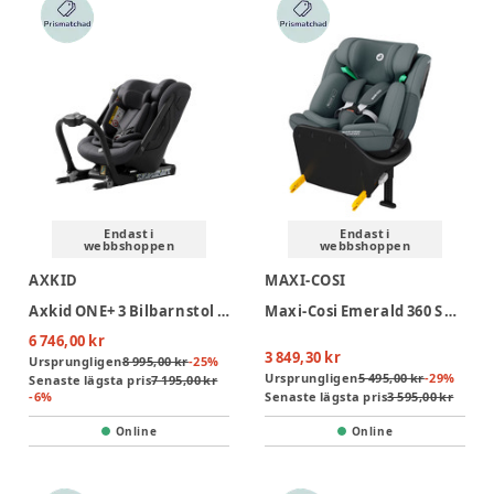
Endast i
Endast i
webbshoppen
webbshoppen
AXKID
MAXI-COSI
Axkid ONE+ 3 Bilbarnstol - Arctic Mist Grey
Maxi-Cosi Emerald 360 S Bilbarnstol - Tonal Graphite
6 746,00 kr
3 849,30 kr
Ursprungligen
8 995,00 kr
-
25
%
Ursprungligen
5 495,00 kr
-
29
%
Senaste lägsta pris
7 195,00 kr
-
6
%
Senaste lägsta pris
3 595,00 kr
Online
Online