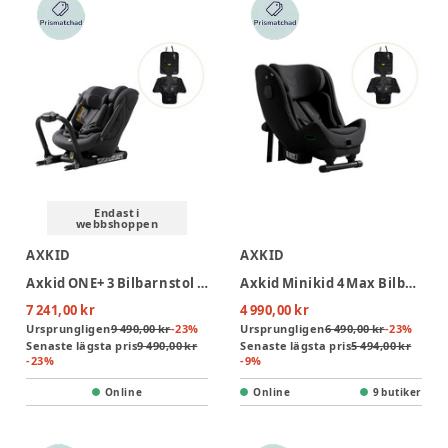
Endast i
webbshoppen
AXKID
AXKID
Axkid ONE+ 3 Bilbarnstol inkl. Sparkskydd – Arctic Mist Grey
Axkid Minikid 4 Max Bilbarnstol Inkl. Sparkskydd - Coastal Storm Black
7 241,00 kr
4 990,00 kr
Ursprungligen
9 490,00 kr
-
23
%
Ursprungligen
6 490,00 kr
-
23
%
Senaste lägsta pris
9 490,00 kr
Senaste lägsta pris
5 494,00 kr
-
23
%
-
9
%
Online
Online
9 butiker