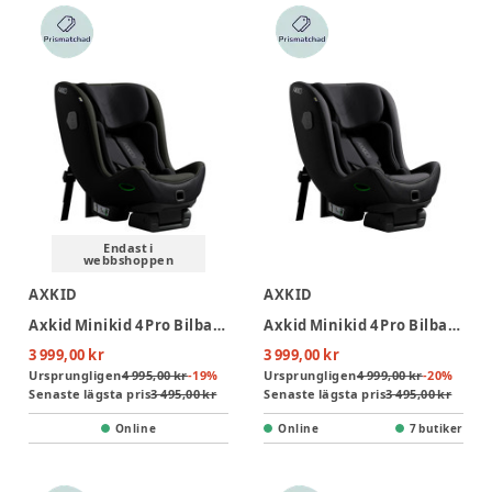
Endast i
webbshoppen
AXKID
AXKID
Axkid Minikid 4 Pro Bilbarnstol - Forest Moss Green
Axkid Minikid 4 Pro Bilbarnstol - Arctic Mist Grey
3 999,00 kr
3 999,00 kr
Ursprungligen
4 995,00 kr
-
19
%
Ursprungligen
4 999,00 kr
-
20
%
Senaste lägsta pris
3 495,00 kr
Senaste lägsta pris
3 495,00 kr
Online
Online
7 butiker