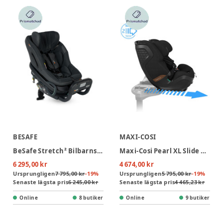
BESAFE
MAXI-COSI
BeSafe Stretch² Bilbarnstol - Anthracite Mesh
Maxi-Cosi Pearl XL Slide Pro Bilbarnstol - Authentic Black
6 295,00 kr
4 674,00 kr
Ursprungligen
7 795,00 kr
-
19
%
Ursprungligen
5 795,00 kr
-
19
%
Senaste lägsta pris
6 245,00 kr
Senaste lägsta pris
4 465,23 kr
Online
8 butiker
Online
9 butiker