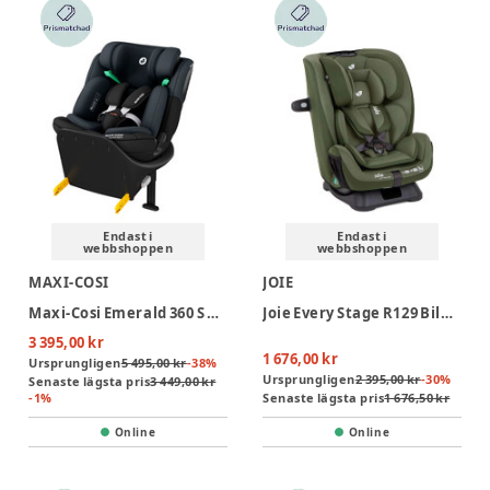
Endast i
Endast i
webbshoppen
webbshoppen
MAXI-COSI
JOIE
Maxi-Cosi Emerald 360 S Bilbarnstol - Tonal Black
Joie Every Stage R129 Bilbarnstol - Moss
3 395,00 kr
1 676,00 kr
Ursprungligen
5 495,00 kr
-
38
%
Ursprungligen
2 395,00 kr
-
30
%
Senaste lägsta pris
3 449,00 kr
-
1
%
Senaste lägsta pris
1 676,50 kr
Online
Online