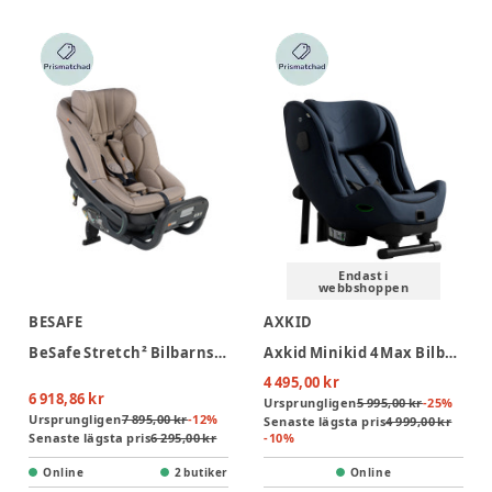
Endast i
webbshoppen
BESAFE
AXKID
BeSafe Stretch² Bilbarnstol - Dark Sand Soft Breeze
Axkid Minikid 4 Max Bilbarnstol - Glacier Lake Blue
4 495,00 kr
6 918,86 kr
Ursprungligen
5 995,00 kr
-
25
%
Ursprungligen
7 895,00 kr
-
12
%
Senaste lägsta pris
4 999,00 kr
Senaste lägsta pris
6 295,00 kr
-
10
%
Online
2 butiker
Online