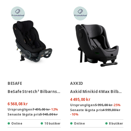
BESAFE
AXKID
BeSafe Stretch² Bilbarnstol - Fresh Black Cab
Axkid Minikid 4 Max Bilbarnstol - Arctic Mist Grey
4 495,00 kr
6 568,08 kr
Ursprungligen
5 995,00 kr
-
25
%
Ursprungligen
7 495,00 kr
-
12
%
Senaste lägsta pris
4 999,00 kr
Senaste lägsta pris
5 945,00 kr
-
10
%
Online
10 butiker
Online
8 butiker