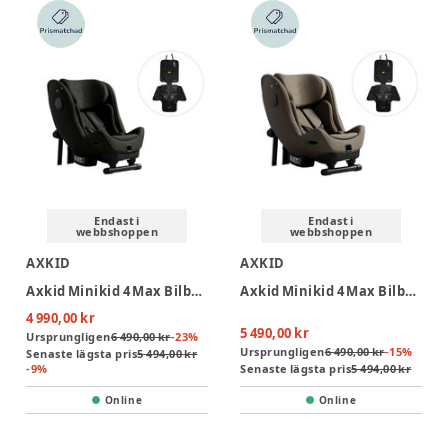
Endast i
Endast i
webbshoppen
webbshoppen
AXKID
AXKID
Axkid Minikid 4 Max Bilbarnstol Inkl. Sparkskydd - Forest Moss Green
Axkid Minikid 4 Max Bilbarnstol Inkl. Sparkskydd - Driftwood Beige
4 990,00 kr
5 490,00 kr
Ursprungligen
6 490,00 kr
-
23
%
Ursprungligen
6 490,00 kr
-
15
%
Senaste lägsta pris
5 494,00 kr
-
9
%
Senaste lägsta pris
5 494,00 kr
Online
Online