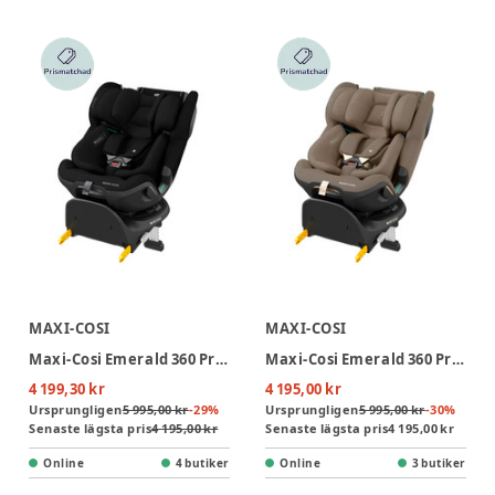
MAXI-COSI
MAXI-COSI
Maxi-Cosi Emerald 360 Pro Bilbarnstol - Authentic Black
Maxi-Cosi Emerald 360 Pro Bilbarnstol - Authentic Truffle
4 199,30 kr
4 195,00 kr
Ursprungligen
5 995,00 kr
-
29
%
Ursprungligen
5 995,00 kr
-
30
%
Senaste lägsta pris
4 195,00 kr
Senaste lägsta pris
4 195,00 kr
Online
4 butiker
Online
3 butiker