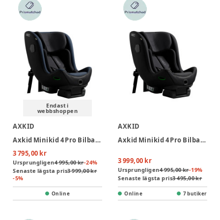
Endast i
webbshoppen
AXKID
AXKID
Axkid Minikid 4 Pro Bilbarnstol - Glacier Lake Blue
Axkid Minikid 4 Pro Bilbarnstol - Coastal Storm Black
3 795,00 kr
3 999,00 kr
Ursprungligen
4 995,00 kr
-
24
%
Ursprungligen
4 995,00 kr
-
19
%
Senaste lägsta pris
3 999,00 kr
-
5
%
Senaste lägsta pris
3 495,00 kr
Online
Online
7 butiker