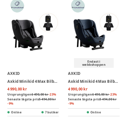
Endast i
webbshoppen
AXKID
AXKID
Axkid Minikid 4 Max Bilbarnstol Inkl. Sparkskydd - Arctic Mist Grey
Axkid Minikid 4 Max Bilbarnstol Inkl. Sparkskydd - Glacier Lake BLue
4 990,00 kr
4 990,00 kr
Ursprungligen
6 490,00 kr
-
23
%
Ursprungligen
6 490,00 kr
-
23
%
Senaste lägsta pris
5 494,00 kr
Senaste lägsta pris
5 494,00 kr
-
9
%
-
9
%
Online
7 butiker
Online