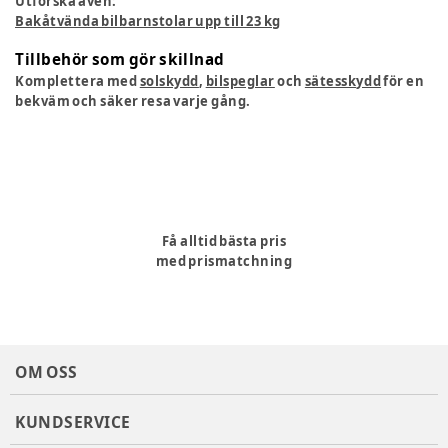
Utforska även:
Bakåtvända bilbarnstolar upp till 23 kg
Tillbehör som gör skillnad
Komplettera med
solskydd
,
bilspeglar
och
sätesskydd
för en
bekväm och säker resa varje gång.
Få alltid bästa pris
med prismatchning
OM OSS
KUNDSERVICE