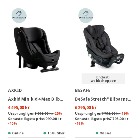
Endast i
webbshoppen
AXKID
BESAFE
Axkid Minikid 4 Max Bilbarnstol - Costal Storm Black
BeSafe Stretch² Bilbarnstol - Dark Grey Mélange
4 495,00 kr
6 295,00 kr
Ursprungligen
5 995,00 kr
-
25
%
Ursprungligen
7 795,00 kr
-
19
%
Senaste lägsta pris
4 999,00 kr
Senaste lägsta pris
7 795,00 kr
-
10
%
-
19
%
Online
10 butiker
Online