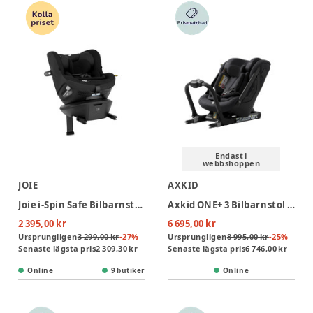
Endast i
webbshoppen
JOIE
AXKID
Joie i-Spin Safe Bilbarnstol - Shale
Axkid ONE+ 3 Bilbarnstol - Coastal Storm Black
2 395,00 kr
6 695,00 kr
Ursprungligen
3 299,00 kr
-
27
%
Ursprungligen
8 995,00 kr
-
25
%
Senaste lägsta pris
2 309,30 kr
Senaste lägsta pris
6 746,00 kr
Online
9 butiker
Online