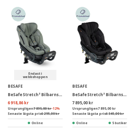
Endast i
webbshoppen
BESAFE
BESAFE
BeSafe Stretch² Bilbarnstol - Meadow Green Soft Breeze
BeSafe Stretch² Bilbarnstol - Black Soft Breeze
6 918,86 kr
7 895,00 kr
Ursprungligen
7 895,00 kr
-
12
%
Ursprungligen
7 895,00 kr
Senaste lägsta pris
6 295,00 kr
Senaste lägsta pris
6 345,00 kr
Online
Online
5 butiker