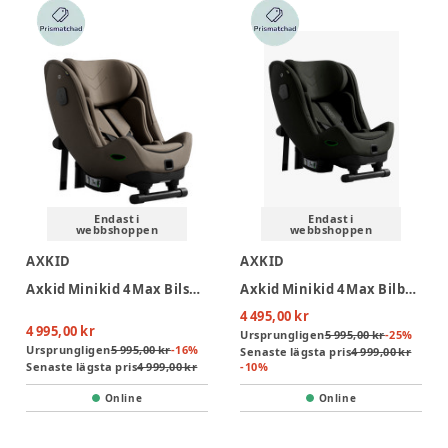
Endast i
Endast i
webbshoppen
webbshoppen
AXKID
AXKID
Axkid Minikid 4 Max Bilsbarnstol - Driftwood Beige
Axkid Minikid 4 Max Bilbarnstol - Forest Moss Green
4 495,00 kr
4 995,00 kr
Ursprungligen
5 995,00 kr
-
25
%
Ursprungligen
5 995,00 kr
-
16
%
Senaste lägsta pris
4 999,00 kr
Senaste lägsta pris
4 999,00 kr
-
10
%
Online
Online