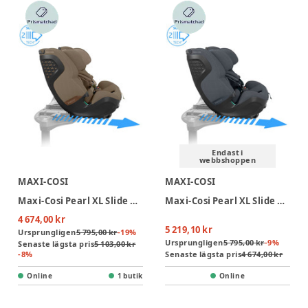
Endast i
webbshoppen
MAXI-COSI
MAXI-COSI
Maxi-Cosi Pearl XL Slide Pro Bilbarnstol - Authentic Truffle
Maxi-Cosi Pearl XL Slide Pro Bilbarnstol - Authentic Graphite
4 674,00 kr
5 219,10 kr
Ursprungligen
5 795,00 kr
-
19
%
Ursprungligen
5 795,00 kr
-
9
%
Senaste lägsta pris
5 103,00 kr
-
8
%
Senaste lägsta pris
4 674,00 kr
Online
1 butik
Online