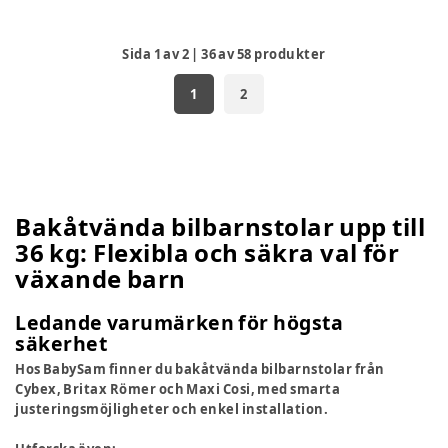
Sida
1
av
2
|
36
av
58
produkter
1
2
Bakåtvända bilbarnstolar upp till
36 kg: Flexibla och säkra val för
växande barn
Ledande varumärken för högsta
säkerhet
Hos BabySam finner du bakåtvända bilbarnstolar från
Cybex, Britax Römer och Maxi Cosi, med smarta
justeringsmöjligheter och enkel installation.