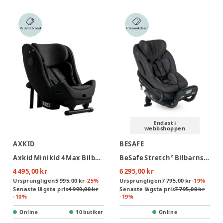
Endast i
webbshoppen
AXKID
BESAFE
Axkid Minikid 4 Max Bilbarnstol - Costal Storm Black
BeSafe Stretch² Bilbarnstol - Dark Grey Mélange
4 495,00 kr
6 295,00 kr
Ursprungligen
5 995,00 kr
-
25
%
Ursprungligen
7 795,00 kr
-
19
%
Senaste lägsta pris
4 999,00 kr
Senaste lägsta pris
7 795,00 kr
-
10
%
-
19
%
Online
10 butiker
Online