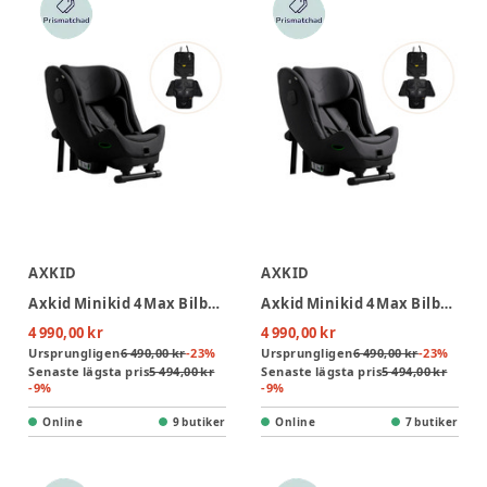
AXKID
AXKID
Axkid Minikid 4 Max Bilbarnstol Inkl. Sparkskydd - Coastal Storm Black
Axkid Minikid 4 Max Bilbarnstol Inkl. Sparkskydd - Arctic Mist Grey
4 990,00 kr
4 990,00 kr
Ursprungligen
6 490,00 kr
-
23
%
Ursprungligen
6 490,00 kr
-
23
%
Senaste lägsta pris
5 494,00 kr
Senaste lägsta pris
5 494,00 kr
-
9
%
-
9
%
Online
9 butiker
Online
7 butiker