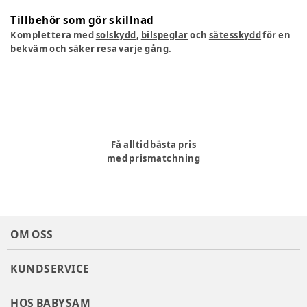
Tillbehör som gör skillnad
Komplettera med
solskydd
,
bilspeglar
och
sätesskydd
för en
bekväm och säker resa varje gång.
Få alltid bästa pris
med prismatchning
OM OSS
KUNDSERVICE
HOS BABYSAM