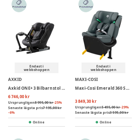
Endast i
Endast i
webbshoppen
webbshoppen
AXKID
MAXI-COSI
Axkid ONE+ 3 Bilbarnstol - Arctic Mist Grey
Maxi-Cosi Emerald 360 S Bilbarnstol - Tonal Graphite
6 746,00 kr
3 849,30 kr
Ursprungligen
8 995,00 kr
-
25
%
Ursprungligen
5 495,00 kr
-
29
%
Senaste lägsta pris
7 195,00 kr
-
6
%
Senaste lägsta pris
3 595,00 kr
Online
Online