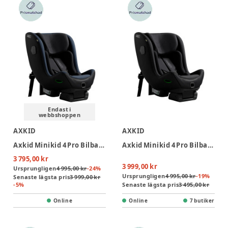
Endast i
webbshoppen
AXKID
AXKID
Axkid Minikid 4 Pro Bilbarnstol - Glacier Lake Blue
Axkid Minikid 4 Pro Bilbarnstol - Coastal Storm Black
3 795,00 kr
3 999,00 kr
Ursprungligen
4 995,00 kr
-
24
%
Ursprungligen
4 995,00 kr
-
19
%
Senaste lägsta pris
3 999,00 kr
-
5
%
Senaste lägsta pris
3 495,00 kr
Online
Online
7 butiker