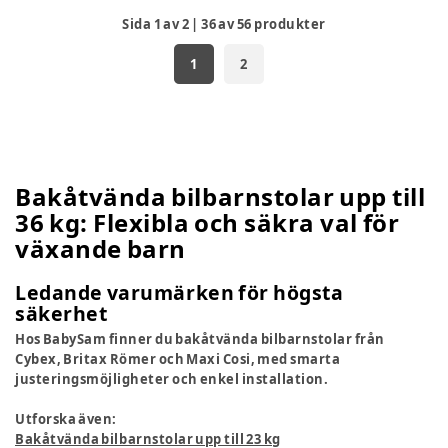
Sida
1
av
2
|
36
av
56
produkter
1
2
Bakåtvända bilbarnstolar upp till
36 kg: Flexibla och säkra val för
växande barn
Ledande varumärken för högsta
säkerhet
Hos BabySam finner du bakåtvända bilbarnstolar från
Cybex, Britax Römer och Maxi Cosi, med smarta
justeringsmöjligheter och enkel installation.
Utforska även:
Bakåtvända bilbarnstolar upp till 23 kg