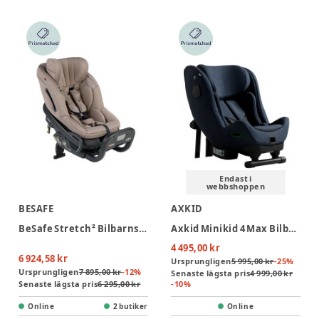
Endast i
webbshoppen
BESAFE
AXKID
BeSafe Stretch² Bilbarnstol - Dark Sand Soft Breeze
Axkid Minikid 4 Max Bilbarnstol - Glacier Lake Blue
4 495,00 kr
6 924,58 kr
Ursprungligen
5 995,00 kr
-
25
%
Ursprungligen
7 895,00 kr
-
12
%
Senaste lägsta pris
4 999,00 kr
Senaste lägsta pris
6 295,00 kr
-
10
%
Online
2 butiker
Online