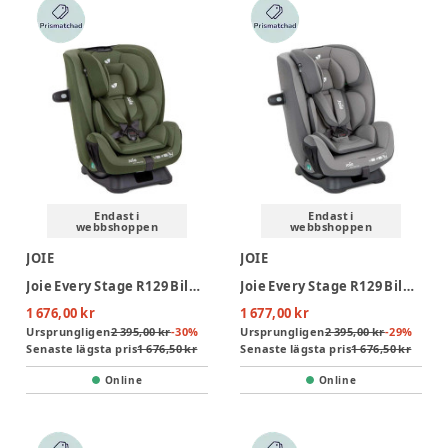
Endast i
Endast i
webbshoppen
webbshoppen
JOIE
JOIE
Joie Every Stage R129 Bilbarnstol - Moss
Joie Every Stage R129 Bilbarnstol - Cobble Stone
1 676,00 kr
1 677,00 kr
Ursprungligen
2 395,00 kr
-
30
%
Ursprungligen
2 395,00 kr
-
29
%
Senaste lägsta pris
1 676,50 kr
Senaste lägsta pris
1 676,50 kr
Online
Online