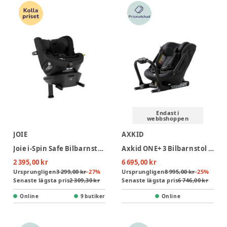
Endast i
webbshoppen
JOIE
AXKID
Joie i-Spin Safe Bilbarnstol - Shale
Axkid ONE+ 3 Bilbarnstol - Coastal Storm Black
2 395,00 kr
6 695,00 kr
Ursprungligen
3 299,00 kr
-
27
%
Ursprungligen
8 995,00 kr
-
25
%
Senaste lägsta pris
2 309,30 kr
Senaste lägsta pris
6 746,00 kr
Online
9 butiker
Online