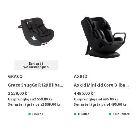
Endast i
webbshoppen
GRACO
AXKID
Graco SnugGo R129 Bilbarnstol - Midnight
Axkid Minikid Core Bilbarnstol - Coastal Storm Black
2 559,00 kr
4 495,00 kr
Ursprungligen
2 559,00 kr
Ursprungligen
4 495,00 kr
Senaste lägsta pris
2 559,00 kr
Senaste lägsta pris
4 495,00 kr
Online
Online
10 butiker