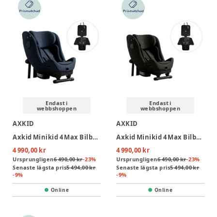
Endast i
Endast i
webbshoppen
webbshoppen
AXKID
AXKID
Axkid Minikid 4 Max Bilbarnstol Inkl. Sparkskydd - Glacier Lake BLue
Axkid Minikid 4 Max Bilbarnstol Inkl. Sparkskydd - Forest Moss Green
4 990,00 kr
4 990,00 kr
Ursprungligen
6 490,00 kr
-
23
%
Ursprungligen
6 490,00 kr
-
23
%
Senaste lägsta pris
5 494,00 kr
Senaste lägsta pris
5 494,00 kr
-
9
%
-
9
%
Online
Online