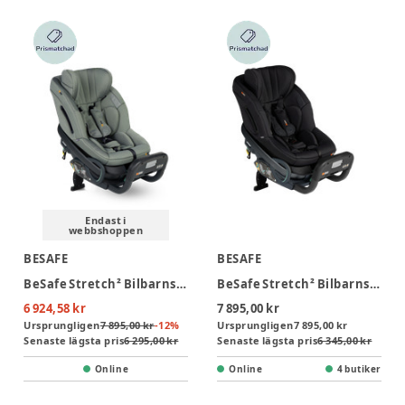
Endast i
webbshoppen
BESAFE
BESAFE
BeSafe Stretch² Bilbarnstol - Meadow Green Soft Breeze
BeSafe Stretch² Bilbarnstol - Black Soft Breeze
6 924,58 kr
7 895,00 kr
Ursprungligen
7 895,00 kr
-
12
%
Ursprungligen
7 895,00 kr
Senaste lägsta pris
6 295,00 kr
Senaste lägsta pris
6 345,00 kr
Online
Online
4 butiker