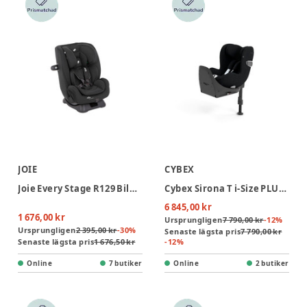
JOIE
CYBEX
Joie Every Stage R129 Bilbarnstol - Shale
Cybex Sirona T i-Size PLUS Bilbarnstol inkl. bas - Sepia Black
6 845,00 kr
1 676,00 kr
Ursprungligen
7 790,00 kr
-
12
%
Ursprungligen
2 395,00 kr
-
30
%
Senaste lägsta pris
7 790,00 kr
Senaste lägsta pris
1 676,50 kr
-
12
%
Online
7 butiker
Online
2 butiker