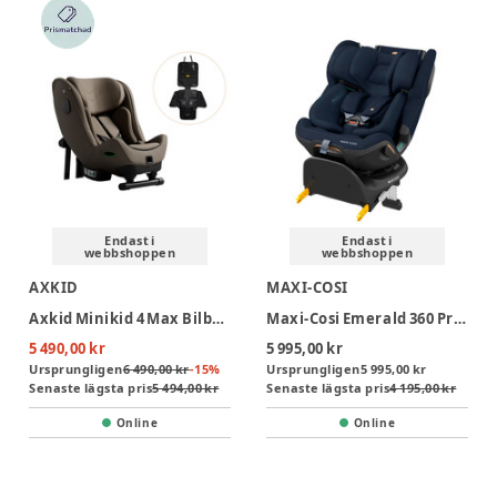
Endast i
Endast i
webbshoppen
webbshoppen
AXKID
MAXI-COSI
Axkid Minikid 4 Max Bilbarnstol Inkl. Sparkskydd - Driftwood Beige
Maxi-Cosi Emerald 360 Pro Bilbarnstol - Authentic Blue
5 490,00 kr
5 995,00 kr
Ursprungligen
6 490,00 kr
-
15
%
Ursprungligen
5 995,00 kr
Senaste lägsta pris
5 494,00 kr
Senaste lägsta pris
4 195,00 kr
Online
Online