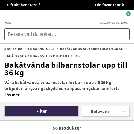
Fri frakt över 499:-*
Din favoritbutik
0
0,00 KR
MENY
LOGGA IN
FAVORITER
STARTSIDA
BILBARNSTOLAR
BAKÅTVÄNDA BILBARNSTOLAR 9-36 KG
BAKÅTVÄNDA BILBARNSTOLAR UPP TILL 36 KG
Bakåtvända bilbarnstolar upp till
36 kg
Våra bakåtvända bilbarnstolar för barn upp till 36 kg
erbjuder långvarigt skydd och anpassningsbar komfort.
Perfekt för barn som växer och behöver extra säkerhet på
Läs mer
resan.
Filter
Relevans
56 produkter