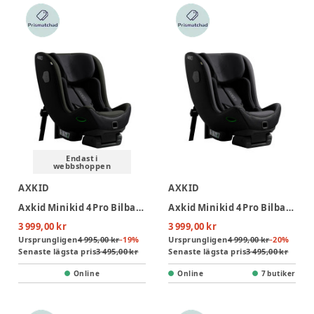
Endast i
webbshoppen
AXKID
AXKID
Axkid Minikid 4 Pro Bilbarnstol - Forest Moss Green
Axkid Minikid 4 Pro Bilbarnstol - Arctic Mist Grey
3 999,00 kr
3 999,00 kr
Ursprungligen
4 995,00 kr
-
19
%
Ursprungligen
4 999,00 kr
-
20
%
Senaste lägsta pris
3 495,00 kr
Senaste lägsta pris
3 495,00 kr
Online
Online
7 butiker