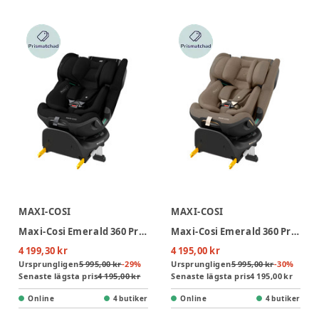
MAXI-COSI
MAXI-COSI
Maxi-Cosi Emerald 360 Pro Bilbarnstol - Authentic Black
Maxi-Cosi Emerald 360 Pro Bilbarnstol - Authentic Truffle
4 199,30 kr
4 195,00 kr
Ursprungligen
5 995,00 kr
-
29
%
Ursprungligen
5 995,00 kr
-
30
%
Senaste lägsta pris
4 195,00 kr
Senaste lägsta pris
4 195,00 kr
Online
4 butiker
Online
4 butiker