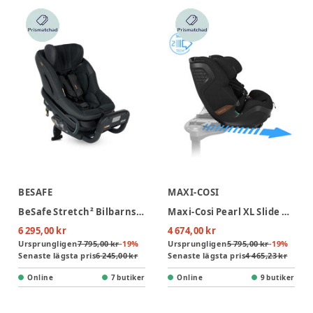
BESAFE
MAXI-COSI
BeSafe Stretch² Bilbarnstol - Anthracite Mesh
Maxi-Cosi Pearl XL Slide Pro Bilbarnstol - Authentic Black
6 295,00 kr
4 674,00 kr
Ursprungligen
7 795,00 kr
-
19
%
Ursprungligen
5 795,00 kr
-
19
%
Senaste lägsta pris
6 245,00 kr
Senaste lägsta pris
4 465,23 kr
Online
7 butiker
Online
9 butiker