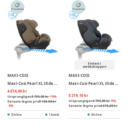
Endast i
webbshoppen
MAXI-COSI
MAXI-COSI
Maxi-Cosi Pearl XL Slide Pro Bilbarnstol - Authentic Truffle
Maxi-Cosi Pearl XL Slide Pro Bilbarnstol - Authentic Graphite
4 674,00 kr
5 219,10 kr
Ursprungligen
5 795,00 kr
-
19
%
Ursprungligen
5 795,00 kr
-
9
%
Senaste lägsta pris
5 103,00 kr
-
8
%
Senaste lägsta pris
4 674,00 kr
Online
1 butik
Online