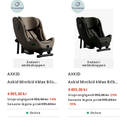
Endast i
Endast i
webbshoppen
webbshoppen
AXKID
AXKID
Axkid Minikid 4 Max Bilsbarnstol - Driftwood Beige
Axkid Minikid 4 Max Bilbarnstol - Forest Moss Green
4 495,00 kr
4 995,00 kr
Ursprungligen
5 995,00 kr
-
25
%
Ursprungligen
5 995,00 kr
-
16
%
Senaste lägsta pris
4 999,00 kr
Senaste lägsta pris
4 999,00 kr
-
10
%
Online
Online