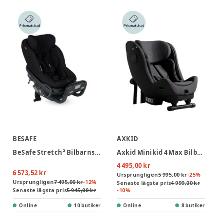
BESAFE
AXKID
BeSafe Stretch² Bilbarnstol - Fresh Black Cab
Axkid Minikid 4 Max Bilbarnstol - Arctic Mist Grey
4 495,00 kr
6 573,52 kr
Ursprungligen
5 995,00 kr
-
25
%
Ursprungligen
7 495,00 kr
-
12
%
Senaste lägsta pris
4 999,00 kr
Senaste lägsta pris
5 945,00 kr
-
10
%
Online
10 butiker
Online
8 butiker