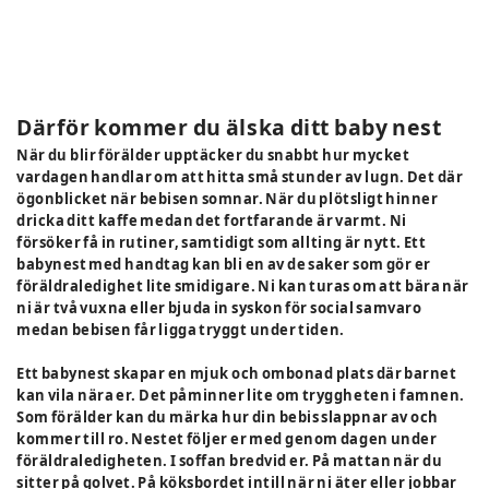
Därför kommer du älska ditt baby nest
När du blir förälder upptäcker du snabbt hur mycket
vardagen handlar om att hitta små stunder av lugn. Det där
ögonblicket när bebisen somnar. När du plötsligt hinner
dricka ditt kaffe medan det fortfarande är varmt. Ni
försöker få in rutiner, samtidigt som allting är nytt. Ett
babynest med handtag kan bli en av de saker som gör er
föräldraledighet lite smidigare. Ni kan turas om att bära när
ni är två vuxna eller bjuda in syskon för social samvaro
medan bebisen får ligga tryggt under tiden.
Ett babynest skapar en mjuk och ombonad plats där barnet
kan vila nära er. Det påminner lite om tryggheten i famnen.
Som förälder kan du märka hur din bebis slappnar av och
kommer till ro. Nestet följer er med genom dagen under
föräldraledigheten. I soffan bredvid er. På mattan när du
sitter på golvet. På köksbordet intill när ni äter eller jobbar