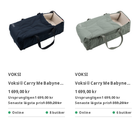
VOKSI
VOKSI
Voksi® Carry Me Babynest - Black Leaf
Voksi® Carry Me Babynest - MeadowGreen Leaf
1 699,00 kr
1 699,00 kr
Ursprungligen
1 699,00 kr
Ursprungligen
1 699,00 kr
Senaste lägsta pris
1 359,20 kr
Senaste lägsta pris
1 359,20 kr
Online
8 butiker
Online
6 butiker