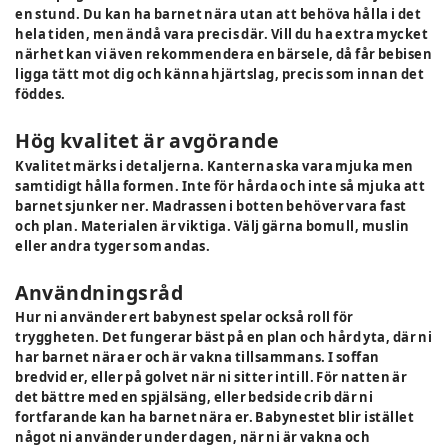
en stund. Du kan ha barnet nära utan att behöva hålla i det
hela tiden, men ändå vara precis där. Vill du ha extra mycket
närhet kan vi även rekommendera en bärsele, då får bebisen
ligga tätt mot dig och känna hjärtslag, precis som innan det
föddes.
Hög kvalitet är avgörande
Kvalitet märks i detaljerna. Kanterna ska vara mjuka men
samtidigt hålla formen. Inte för hårda och inte så mjuka att
barnet sjunker ner. Madrassen i botten behöver vara fast
och plan. Materialen är viktiga. Välj gärna bomull, muslin
eller andra tyger som andas.
Användningsråd
Hur ni använder ert babynest spelar också roll för
tryggheten. Det fungerar bäst på en plan och hård yta, där ni
har barnet nära er och är vakna tillsammans. I soffan
bredvid er, eller på golvet när ni sitter intill. För natten är
det bättre med en spjälsäng, eller bedside crib där ni
fortfarande kan ha barnet nära er. Babynestet blir istället
något ni använder under dagen, när ni är vakna och