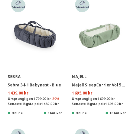
SEBRA
NAJELL
Sebra 3-i-1 Babynest - Blue
Najell SleepCarrier Vol 5 Babynest - Agave Green
1 439,00 kr
1 695,00 kr
Ursprungligen
1 799,00 kr
-
20
%
Ursprungligen
1 699,00 kr
Senaste lägsta pris
1 439,00 kr
Senaste lägsta pris
1 695,00 kr
Online
3 butiker
Online
10 butiker