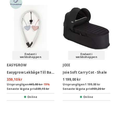
Endast i
Endast i
webbshoppen
webbshoppen
EASYGROW
JOIE
Easygrow Lekbåge Till Babynest & Lift - Grå
Joie Soft Carry Cot - Shale
359,10 kr
1 199,00 kr
Ursprungligen
445,00 kr
-
19
%
Ursprungligen
1 199,00 kr
Senaste lägsta pris
339,15 kr
Senaste lägsta pris
959,20 kr
Online
Online