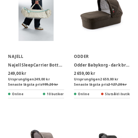
NAJELL
ODDER
Najell SleepCarrier Bottenskydd - Transparant
Odder Babykorg - dark brown
249,00 kr
2 659,00 kr
Ursprungligen
249,00 kr
Ursprungligen
2 659,00 kr
Senaste lägsta pris
199,20 kr
Senaste lägsta pris
2 127,20 kr
Online
10 butiker
Online
Slutsåld i butik