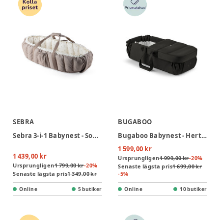
SEBRA
BUGABOO
Sebra 3-i-1 Babynest - Sophora Leaves
Bugaboo Babynest - Hertitage Black
1 599,00 kr
1 439,00 kr
Ursprungligen
1 999,00 kr
-
20
%
Ursprungligen
1 799,00 kr
-
20
%
Senaste lägsta pris
1 699,00 kr
Senaste lägsta pris
1 349,00 kr
-
5
%
Online
5 butiker
Online
10 butiker