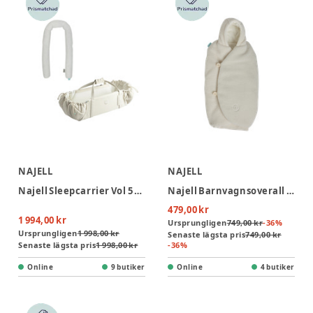
NAJELL
NAJELL
Najell Sleepcarrier Vol 5 & SleepCarrier Sovorm - Oat Beige
Najell Barnvagnsoverall - Teddy White
479,00 kr
1 994,00 kr
Ursprungligen
749,00 kr
-
36
%
Ursprungligen
1 998,00 kr
Senaste lägsta pris
749,00 kr
Senaste lägsta pris
1 998,00 kr
-
36
%
Online
9 butiker
Online
4 butiker