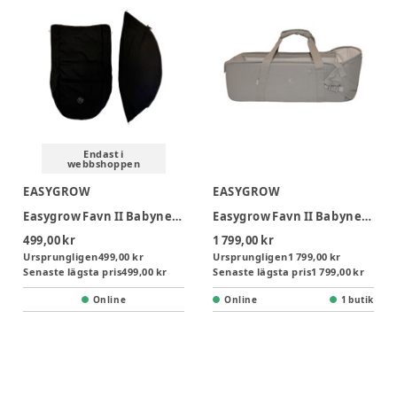
Endast i
webbshoppen
EASYGROW
EASYGROW
Easygrow Favn II Babynest Sufflett - Black
Easygrow Favn II Babynest - Sand
499,00 kr
1 799,00 kr
Ursprungligen
499,00 kr
Ursprungligen
1 799,00 kr
Senaste lägsta pris
499,00 kr
Senaste lägsta pris
1 799,00 kr
Online
Online
1 butik