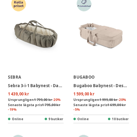
SEBRA
BUGABOO
Sebra 3-i-1 Babynest - Dark Olive
Bugaboo Babynest - Desert Taupe
1 439,00 kr
1 599,00 kr
Ursprungligen
1 799,00 kr
-
20
%
Ursprungligen
1 999,00 kr
-
20
%
Senaste lägsta pris
1 795,00 kr
Senaste lägsta pris
1 699,00 kr
-
19
%
-
5
%
Online
9 butiker
Online
10 butiker