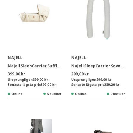
NAJELL
NAJELL
Najell SleepCarrier Sufflett - Oat Beige
Najell SleepCarrier Sovorm - Ivory White
399,00 kr
299,00 kr
Ursprungligen
399,00 kr
Ursprungligen
299,00 kr
Senaste lägsta pris
399,00 kr
Senaste lägsta pris
239,20 kr
Online
5 butiker
Online
9 butiker