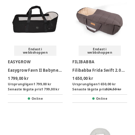
Endast i
Endast i
webbshoppen
webbshoppen
EASYGROW
FILIBABBA
Easygrow Favn II Babynest - Black
Filibabba Frida Swift 2.0 Babynest - Grey
1 799,00 kr
1 650,00 kr
Ursprungligen
1 799,00 kr
Ursprungligen
1 650,00 kr
Senaste lägsta pris
1 799,00 kr
Senaste lägsta pris
824,50 kr
Online
Online