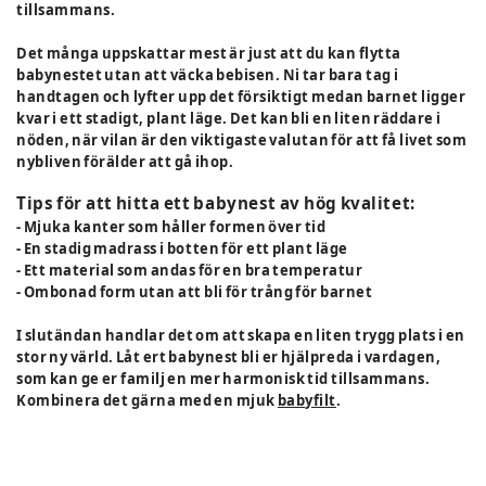
tillsammans.
Det många uppskattar mest är just att du kan flytta
babynestet utan att väcka bebisen. Ni tar bara tag i
handtagen och lyfter upp det försiktigt medan barnet ligger
kvar i ett stadigt, plant läge. Det kan bli en liten räddare i
nöden, när vilan är den viktigaste valutan för att få livet som
nybliven förälder att gå ihop.
Tips för att hitta ett babynest av hög kvalitet:
- Mjuka kanter som håller formen över tid
- En stadig madrass i botten för ett plant läge
- Ett material som andas för en bra temperatur
- Ombonad form utan att bli för trång för barnet
I slutändan handlar det om att skapa en liten trygg plats i en
stor ny värld. Låt ert babynest bli er hjälpreda i vardagen,
som kan ge er familj en mer harmonisk tid tillsammans.
Kombinera det gärna med en mjuk
babyfilt
.