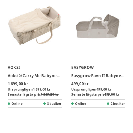
VOKSI
EASYGROW
Voksi® Carry Me Babynest - Seashell Sand Leaf
Easygrow Favn II Babynest Sufflett - Sand
1 699,00 kr
499,00 kr
Ursprungligen
1 699,00 kr
Ursprungligen
499,00 kr
Senaste lägsta pris
1 359,20 kr
Senaste lägsta pris
499,00 kr
Online
3 butiker
Online
2 butiker