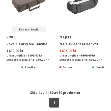
Endast i butik
VOKSI
NAJELL
Voksi® Carry Me Babynest - Walnut Leaf
Najell SleepCarrier Vol 5 Babynest - Stormy Grey
1 699,00 kr
1 695,00 kr
Ursprungligen
1 699,00 kr
Ursprungligen
1 699,00 kr
Senaste lägsta pris
1 359,20 kr
Senaste lägsta pris
1 695,00 kr
8 butiker
Online
1 butik
Sida
1
av
1
|
30
av
30
produkter
1