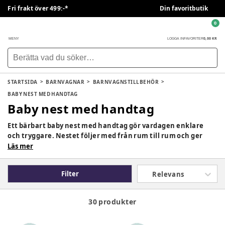
Fri frakt över 499:-*
Din favoritbutik
0
0,00 KR
MENY
LOGGA IN
FAVORITER
STARTSIDA
BARNVAGNAR
BARNVAGNSTILLBEHÖR
BABY NEST MED HANDTAG
Baby nest med handtag
Ett bärbart baby nest med handtag gör vardagen enklare
och tryggare. Nestet följer med från rum till rum och ger
bebisen ostörd vila, samtidigt som det gör det naturligt att
Läs mer
inkludera syskon eller flera vuxna. Du kan smidigt flytta
babynestet från barnvagnen vidare till mammaträffen på
Filter
Relevans
ett fik, er kontroll på BVC eller besök hos vänner och familj
utan att störa vilan, så att barnet alltid är trygg och nära dig.
30 produkter