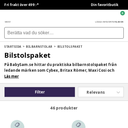
Fri frakt över 499:-*
Din favoritbutik
0
0,00 KR
MENY
LOGGA IN
FAVORITER
STARTSIDA
BILBARNSTOLAR
BILSTOLSPAKET
Bilstolspaket
På BabySam.se hittar du praktiska bilbarnstolspaket från
ledande märken som Cybex, Britax Römer, Maxi Cosi och
Joie. Våra paket kombinerar bilbarnstol med bas och
Läs mer
tillbehör för att erbjuda både säkerhet och komfort, från
nyfödda till äldre barn. Välj en smart lösning som gör det
Filter
Relevans
enklare att hitta rätt bilbarnstol för hela familjen.
46 produkter