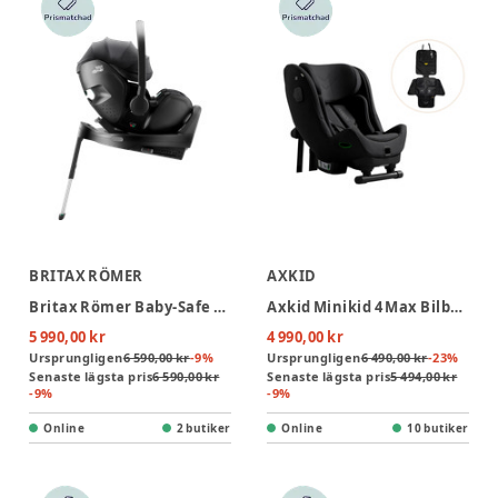
BRITAX RÖMER
AXKID
Britax Römer Baby-Safe Pro Style Babyskydd inkl. Vario Bas 5Z - Carbon Black
Axkid Minikid 4 Max Bilbarnstol Inkl. Sparkskydd - Coastal Storm Black
5 990,00 kr
4 990,00 kr
Ursprungligen
6 590,00 kr
-
9
%
Ursprungligen
6 490,00 kr
-
23
%
Senaste lägsta pris
6 590,00 kr
Senaste lägsta pris
5 494,00 kr
-
9
%
-
9
%
Online
2 butiker
Online
10 butiker