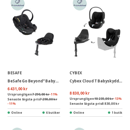
BESAFE
CYBEX
BeSafe Go Beyond² Babyskydd inkl bas - Anthracite Mesh
Cybex Cloud T Babyskydd + Sirona T Bilbarnstol inkl. bas
6 431,00 kr
8 830,00 kr
Ursprungligen
7 290,00 kr
-
11
%
Ursprungligen
10 235,00 kr
-
13
%
Senaste lägsta pris
7 290,00 kr
-
11
%
Senaste lägsta pris
8 830,00 kr
Online
6 butiker
Online
1 butik