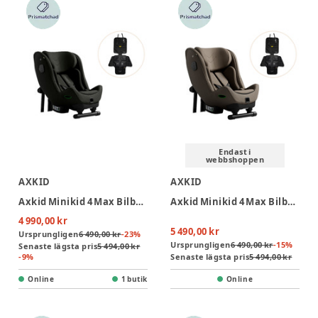
Endast i
webbshoppen
AXKID
AXKID
Axkid Minikid 4 Max Bilbarnstol Inkl. Sparkskydd - Forest Moss Green
Axkid Minikid 4 Max Bilbarnstol Inkl. Sparkskydd - Driftwood Beige
4 990,00 kr
5 490,00 kr
Ursprungligen
6 490,00 kr
-
23
%
Ursprungligen
6 490,00 kr
-
15
%
Senaste lägsta pris
5 494,00 kr
-
9
%
Senaste lägsta pris
5 494,00 kr
Online
1 butik
Online