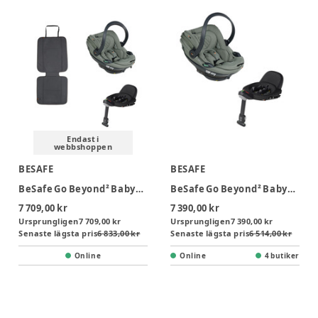
Endast i
webbshoppen
BESAFE
BESAFE
BeSafe Go Beyond² Babyskydd inkl. bas & sparkskydd - Meadow Green SoftBreeze
BeSafe Go Beyond² Babyskydd inkl bas - Meadow Green SoftBreeze
7 709,00 kr
7 390,00 kr
Ursprungligen
7 709,00 kr
Ursprungligen
7 390,00 kr
Senaste lägsta pris
6 833,00 kr
Senaste lägsta pris
6 514,00 kr
Online
Online
4 butiker