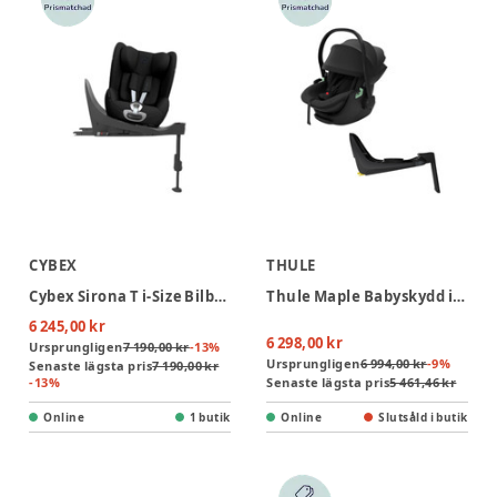
CYBEX
THULE
Cybex Sirona T i-Size Bilbarnstol inkl. bas - Sepia Black
Thule Maple Babyskydd inkl. Alfi bas - Black
6 245,00 kr
6 298,00 kr
Ursprungligen
7 190,00 kr
-
13
%
Ursprungligen
6 994,00 kr
-
9
%
Senaste lägsta pris
7 190,00 kr
-
13
%
Senaste lägsta pris
5 461,46 kr
Online
1 butik
Online
Slutsåld i butik