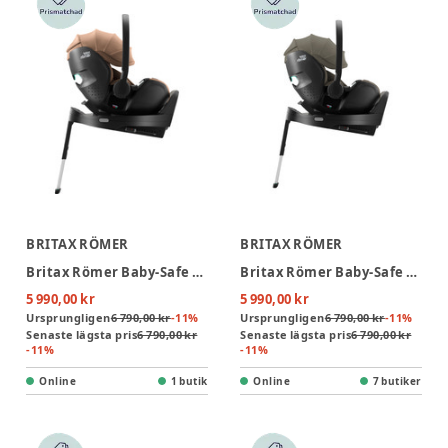
BRITAX RÖMER
BRITAX RÖMER
Britax Römer Baby-Safe Pro Lux Babyskydd inkl. Vario Base 5Z - Warm Caramel
Britax Römer Baby-Safe Pro Lux Babyskydd inkl. Vario Bas 5Z - Urban Olive
5 990,00 kr
5 990,00 kr
Ursprungligen
6 790,00 kr
-
11
%
Ursprungligen
6 790,00 kr
-
11
%
Senaste lägsta pris
6 790,00 kr
Senaste lägsta pris
6 790,00 kr
-
11
%
-
11
%
Online
1 butik
Online
7 butiker