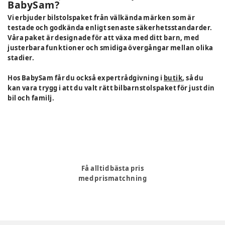
BabySam?
Vi erbjuder bilstolspaket från välkända märken som är
testade och godkända enligt senaste säkerhetsstandarder.
Våra paket är designade för att växa med ditt barn, med
justerbara funktioner och smidiga övergångar mellan olika
stadier.
Hos BabySam får du också expertrådgivning i
butik
, så du
kan vara trygg i att du valt rätt bilbarnstolspaket för just din
bil och familj.
Få alltid bästa pris
med prismatchning