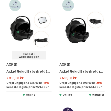
Endast i
webbshoppen
AXKID
AXKID
Axkid Gokid Babyskydd Inkl. Bas Och Spegel - Coastal Storm Black
Axkid Gokid Babyskydd inkl. bas - Coastal Storm Black
2 933,00 kr
2 688,00 kr
Ursprungligen
3 635,00 kr
-
19
%
Ursprungligen
3 390,00 kr
-
20
%
Senaste lägsta pris
2 929,00 kr
Senaste lägsta pris
2 684,00 kr
Online
Online
9 butiker