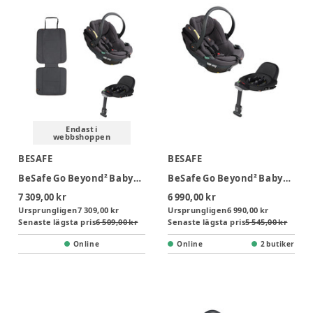
Endast i
webbshoppen
BESAFE
BESAFE
BeSafe Go Beyond² Babyskydd inkl. bas & sparkskydd - Dark Grey Mélange
BeSafe Go Beyond² Babyskydd inkl bas - Dark Grey Mélange
7 309,00 kr
6 990,00 kr
Ursprungligen
7 309,00 kr
Ursprungligen
6 990,00 kr
Senaste lägsta pris
6 509,00 kr
Senaste lägsta pris
5 545,00 kr
Online
Online
2 butiker