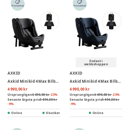
Endast i
webbshoppen
AXKID
AXKID
Axkid Minikid 4 Max Bilbarnstol Inkl. Sparkskydd - Arctic Mist Grey
Axkid Minikid 4 Max Bilbarnstol Inkl. Sparkskydd - Glacier Lake BLue
4 990,00 kr
4 990,00 kr
Ursprungligen
6 490,00 kr
-
23
%
Ursprungligen
6 490,00 kr
-
23
%
Senaste lägsta pris
5 494,00 kr
Senaste lägsta pris
5 494,00 kr
-
9
%
-
9
%
Online
8 butiker
Online