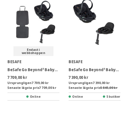
Endast i
webbshoppen
BESAFE
BESAFE
BeSafe Go Beyond² Babyskydd inkl. bas & sparkskydd - Black Soft Breeze
BeSafe Go Beyond² Babyskydd inkl bas - Black Soft Breeze
7 709,00 kr
7 390,00 kr
Ursprungligen
7 709,00 kr
Ursprungligen
7 390,00 kr
Senaste lägsta pris
7 709,00 kr
Senaste lägsta pris
5 845,00 kr
Online
Online
5 butiker