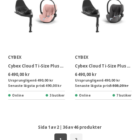
CYBEX
CYBEX
Cybex Cloud T i-Size Plus Babyskydd inkl. bas - Peach Pink
Cybex Cloud T i-Size Plus Babyskydd inkl. bas - Mirage Grey
6 490,00 kr
6 490,00 kr
Ursprungligen
6 490,00 kr
Ursprungligen
6 490,00 kr
Senaste lägsta pris
6 490,00 kr
Senaste lägsta pris
5 808,20 kr
Online
3 butiker
Online
7 butiker
Sida
1
av
2
|
36
av
46
produkter
1
2