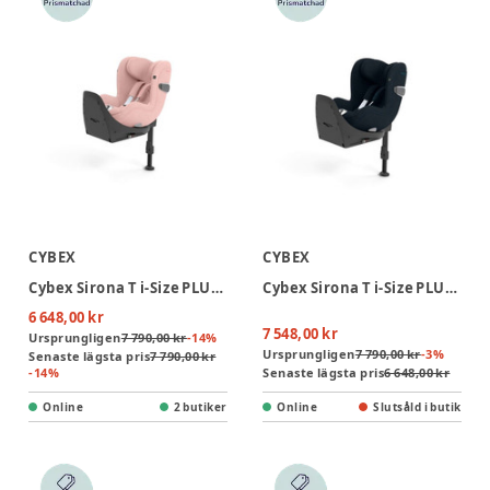
CYBEX
CYBEX
Cybex Sirona T i-Size PLUS Bilbarnstol inkl. bas - Peach Pink
Cybex Sirona T i-Size PLUS Bilbarnstol inkl. bas - Nautical Blue
6 648,00 kr
7 548,00 kr
Ursprungligen
7 790,00 kr
-
14
%
Ursprungligen
7 790,00 kr
-
3
%
Senaste lägsta pris
7 790,00 kr
-
14
%
Senaste lägsta pris
6 648,00 kr
Online
2 butiker
Online
Slutsåld i butik