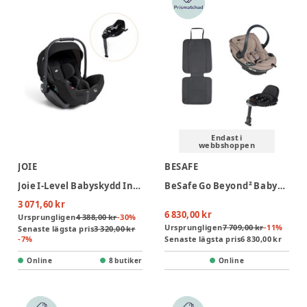
Endast i
webbshoppen
JOIE
BESAFE
Joie I-Level Babyskydd Inkl. I-Base Encore - Eclipse
BeSafe Go Beyond² Babyskydd inkl. bas & sparkskydd - Dark Sand SoftBreeze
3 071,60 kr
6 830,00 kr
Ursprungligen
4 388,00 kr
-
30
%
Ursprungligen
7 709,00 kr
-
11
%
Senaste lägsta pris
3 320,00 kr
-
7
%
Senaste lägsta pris
6 830,00 kr
Online
8 butiker
Online