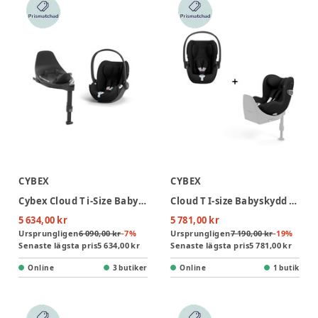
CYBEX
CYBEX
Cybex Cloud T i-Size Babyskydd inkl. bas - Sepia Black
Cloud T I-size Babyskydd + Sirona T I-size Bilbarnstol - Sepia Black
5 634,00 kr
5 781,00 kr
Ursprungligen
6 090,00 kr
-
7
%
Ursprungligen
7 190,00 kr
-
19
%
Senaste lägsta pris
5 634,00 kr
Senaste lägsta pris
5 781,00 kr
Online
3 butiker
Online
1 butik