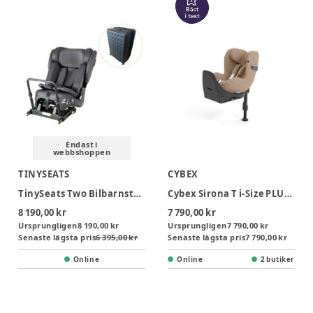
Endast i
webbshoppen
TINYSEATS
CYBEX
TinySeats Two Bilbarnstol Inkl. Transportväska
Cybex Sirona T i-Size PLUS Bilbarnstol inkl. bas - Cozy Beige
8 190,00 kr
7 790,00 kr
Ursprungligen
8 190,00 kr
Ursprungligen
7 790,00 kr
Senaste lägsta pris
6 395,00 kr
Senaste lägsta pris
7 790,00 kr
Online
Online
2 butiker