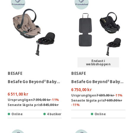
Endast i
webbshoppen
BESAFE
BESAFE
BeSafe Go Beyond² Babyskydd inkl bas - Dark Sand SoftBreeze
BeSafe Go Beyond² Babyskydd inkl. bas & sparkskydd - Anthracite Mesh
6 750,00 kr
6 511,00 kr
Ursprungligen
7 609,00 kr
-
11
%
Ursprungligen
7 390,00 kr
-
11
%
Senaste lägsta pris
7 609,00 kr
Senaste lägsta pris
5 845,00 kr
-
11
%
Online
4 butiker
Online