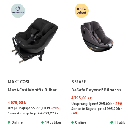
MAXI-COSI
BESAFE
Maxi-Cosi Mobifix Bilbarnstol - Authentic Black
BeSafe Beyond² Bilbarnstol - Dark Grey Mélange
4 795,00 kr
4 679,00 kr
Ursprungligen
6 295,00 kr
-
23
%
Ursprungligen
5 995,00 kr
-
21
%
Senaste lägsta pris
4 995,00 kr
Senaste lägsta pris
4 679,22 kr
-
4
%
Online
10 butiker
Online
1 butik