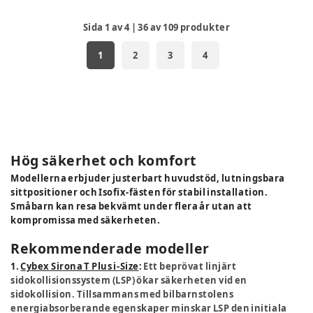
Sida
1
av
4
|
36
av
109
produkter
1
2
3
4
Hög säkerhet och komfort
Modellerna erbjuder justerbart huvudstöd, lutningsbara
sittpositioner och Isofix-fästen för stabil installation.
Småbarn kan resa bekvämt under flera år utan att
kompromissa med säkerheten.
Rekommenderade modeller
1.
Cybex Sirona T Plus i-Size
:
Ett beprövat linjärt
sidokollisionssystem (LSP) ökar säkerheten vid en
sidokollision. Tillsammans med bilbarnstolens
energiabsorberande egenskaper minskar LSP den initiala