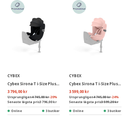
CYBEX
CYBEX
Cybex Sirona T i-Size Plus Bilbarnstol - Sepia Black
Cybex Sirona T i-Size Plus Bilbarnstol - Peach Pink
3 796,00 kr
3 599,00 kr
Ursprungligen
4 745,00 kr
-
20
%
Ursprungligen
4 745,00 kr
-
24
%
Senaste lägsta pris
3 796,00 kr
Senaste lägsta pris
3 599,20 kr
Online
3 butiker
Online
3 butiker