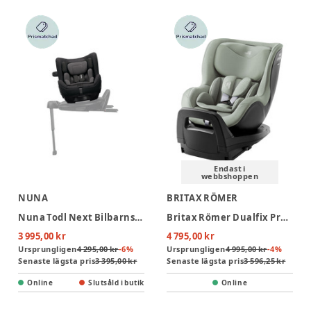
Endast i
webbshoppen
NUNA
BRITAX RÖMER
Nuna Todl Next Bilbarnstol - Caviar
Britax Römer Dualfix Pro M Style Bilbarnstol - Sage Green
3 995,00 kr
4 795,00 kr
Ursprungligen
4 295,00 kr
-
6
%
Ursprungligen
4 995,00 kr
-
4
%
Senaste lägsta pris
3 395,00 kr
Senaste lägsta pris
3 596,25 kr
Online
Slutsåld i butik
Online