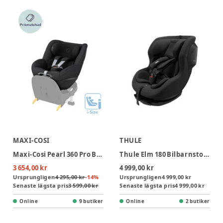
MAXI-COSI
THULE
Maxi-Cosi Pearl 360 Pro Bilbarnstol - Authentic Black
Thule Elm 180 Bilbarnstol - Black
3 654,00 kr
4 999,00 kr
Ursprungligen
4 295,00 kr
-
14
%
Ursprungligen
4 999,00 kr
Senaste lägsta pris
3 599,00 kr
Senaste lägsta pris
4 999,00 kr
Online
9 butiker
Online
2 butiker