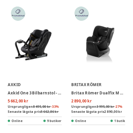
AXKID
BRITAX RÖMER
Axkid One 3 Bilbarnstol - Coastal Storm Black
Britax Römer Dualfix M Plus Bilbarnstol - Space Black
5 662,00 kr
2 890,00 kr
Ursprungligen
8 495,00 kr
-
33
%
Ursprungligen
3 995,00 kr
-
27
%
Senaste lägsta pris
5 662,86 kr
Senaste lägsta pris
2 890,00 kr
Online
9 butiker
Online
1 butik