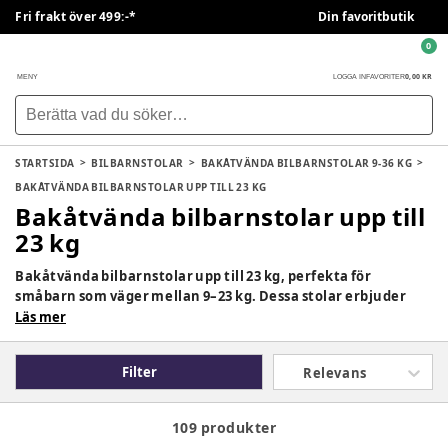
Fri frakt över 499:-*
Din favoritbutik
0
0,00 KR
MENY
LOGGA IN
FAVORITER
STARTSIDA
BILBARNSTOLAR
BAKÅTVÄNDA BILBARNSTOLAR 9-36 KG
BAKÅTVÄNDA BILBARNSTOLAR UPP TILL 23 KG
Bakåtvända bilbarnstolar upp till
23 kg
Bakåtvända bilbarnstolar upp till 23 kg, perfekta för
småbarn som väger mellan 9–23 kg. Dessa stolar erbjuder
maximalt skydd för nacke och rygg genom att krockkraften
Läs mer
fördelas över kroppen, vilket minskar risken för allvarliga
skador vid en eventuell olycka. De är utformade för att ge
Filter
Relevans
komfort under längre resor och följer de senaste
säkerhetsstandarderna som i-Size och ECE R129.
109 produkter