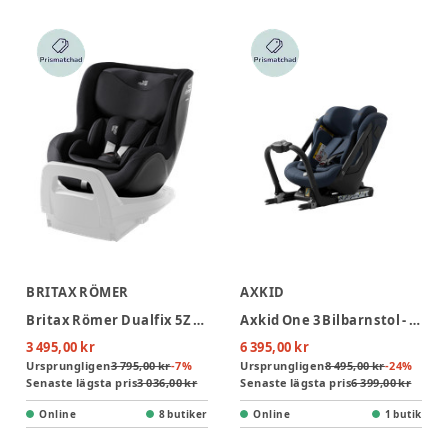
BRITAX RÖMER
AXKID
Britax Römer Dualfix 5Z Style Bilbarnstol - Carbon Black
Axkid One 3 Bilbarnstol - Glacier Lake Blue
3 495,00 kr
6 395,00 kr
Ursprungligen
3 795,00 kr
-
7
%
Ursprungligen
8 495,00 kr
-
24
%
Senaste lägsta pris
3 036,00 kr
Senaste lägsta pris
6 399,00 kr
Online
8 butiker
Online
1 butik