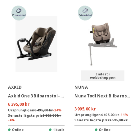
Endast i
webbshoppen
AXKID
NUNA
Axkid One 3 Bilbarnstol - Driftwood Beige
Nuna Todl Next Bilbarnstol - Cedar
6 395,00 kr
3 995,00 kr
Ursprungligen
8 495,00 kr
-
24
%
Ursprungligen
4 495,00 kr
-
11
%
Senaste lägsta pris
6 695,00 kr
-
4
%
Senaste lägsta pris
3 596,00 kr
Online
1 butik
Online