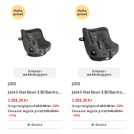
Endast i
Endast i
webbshoppen
webbshoppen
JOIE
JOIE
Joie I-Harbour E Bilbarnstol - Evergreen
Joie I-Harbour E Bilbarnstol - Ebony
2 288,30 kr
2 288,30 kr
Ursprungligen
3 269,00 kr
-
30
%
Ursprungligen
3 269,00 kr
-
30
%
Senaste lägsta pris
2 595,00 kr
Senaste lägsta pris
2 846,00 kr
-
11
%
-
19
%
Online
Online