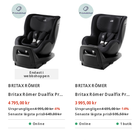
Endast i
webbshoppen
BRITAX RÖMER
BRITAX RÖMER
Britax Römer Dualfix Pro M Style Bilbarnstol - Carbon Black
Britax Römer Dualfix Pro M Classic Bilbarnstol - Deep Black
4 795,00 kr
3 995,00 kr
Ursprungligen
4 995,00 kr
-
4
%
Ursprungligen
4 695,00 kr
-
14
%
Senaste lägsta pris
3 649,00 kr
Senaste lägsta pris
3 595,50 kr
Online
Online
1 butik