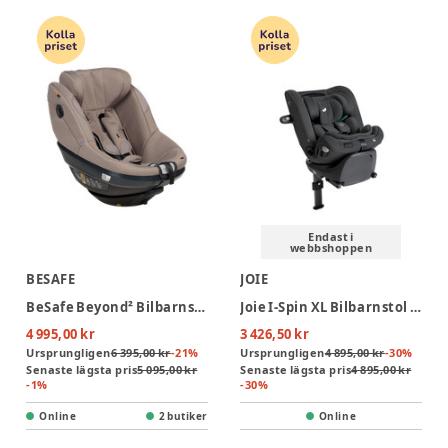
Endast i
webbshoppen
BESAFE
JOIE
BeSafe Beyond² Bilbarnstol - Dark Sand SoftBreeze
Joie I-Spin XL Bilbarnstol - Ebony
4 995,00 kr
3 426,50 kr
Ursprungligen
6 395,00 kr
-
21
%
Ursprungligen
4 895,00 kr
-
30
%
Senaste lägsta pris
5 095,00 kr
Senaste lägsta pris
4 895,00 kr
-
1
%
-
30
%
Online
2 butiker
Online