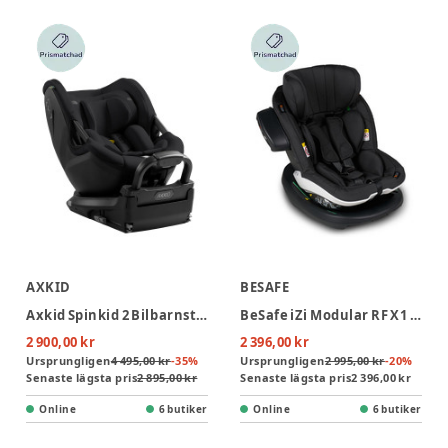
AXKID
BESAFE
Axkid Spinkid 2 Bilbarnstol - Costal Storm Black
BeSafe iZi Modular RF X1 i-Size Bilbarnstol - Fresh Black Cab
2 900,00 kr
2 396,00 kr
Ursprungligen
4 495,00 kr
-
35
%
Ursprungligen
2 995,00 kr
-
20
%
Senaste lägsta pris
2 895,00 kr
Senaste lägsta pris
2 396,00 kr
Online
6 butiker
Online
6 butiker