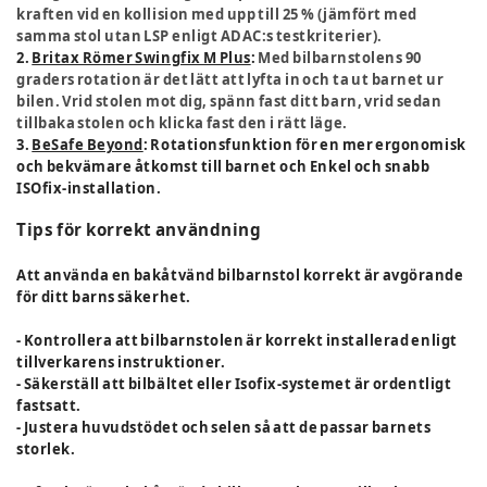
kraften vid en kollision med upp till 25 % (jämfört med
samma stol utan LSP enligt ADAC:s testkriterier).
2.
Britax Römer Swingfix M Plus
:
Med bilbarnstolens 90
graders rotation är det lätt att lyfta in och ta ut barnet ur
bilen. Vrid stolen mot dig, spänn fast ditt barn, vrid sedan
tillbaka stolen och klicka fast den i rätt läge.
3.
BeSafe Beyond
:
Rotationsfunktion för en mer ergonomisk
och bekvämare åtkomst till barnet och Enkel och snabb
ISOfix-installation.
Tips för korrekt användning
Att använda en bakåtvänd bilbarnstol korrekt är avgörande
för ditt barns säkerhet.
- Kontrollera att bilbarnstolen är korrekt installerad enligt
tillverkarens instruktioner.
- Säkerställ att bilbältet eller Isofix-systemet är ordentligt
fastsatt.
- Justera huvudstödet och selen så att de passar barnets
storlek.