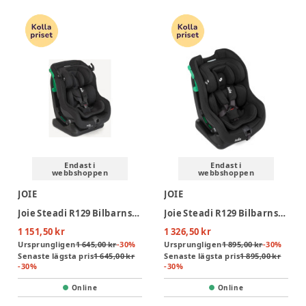
Endast i
Endast i
webbshoppen
webbshoppen
JOIE
JOIE
Joie Steadi R129 Bilbarnstol - Raven
Joie Steadi R129 Bilbarnstol - Shale
1 151,50 kr
1 326,50 kr
Ursprungligen
1 645,00 kr
-
30
%
Ursprungligen
1 895,00 kr
-
30
%
Senaste lägsta pris
1 645,00 kr
Senaste lägsta pris
1 895,00 kr
-
30
%
-
30
%
Online
Online