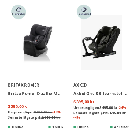
BRITAX RÖMER
AXKID
Britax Römer Dualfix M Plus Bilbarnstol - Midnight Grey
Axkid One 3 Bilbarnstol - Forest Moss Green
6 395,00 kr
3 295,00 kr
Ursprungligen
8 495,00 kr
-
24
%
Ursprungligen
3 995,00 kr
-
17
%
Senaste lägsta pris
6 695,00 kr
Senaste lägsta pris
2 636,00 kr
-
4
%
Online
1 butik
Online
4 butiker