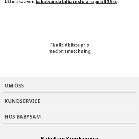
Utforska även
bakåtvända bilbarnstolar upp till 36 kg
.
Få alltid bästa pris
med prismatchning
OM OSS
KUNDSERVICE
HOS BABYSAM
BabySam Kundservice