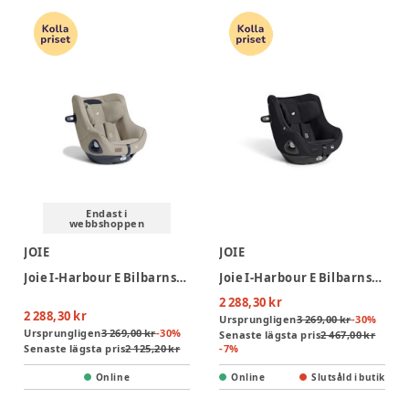
Endast i
webbshoppen
JOIE
JOIE
Joie I-Harbour E Bilbarnstol - Sandstone
Joie I-Harbour E Bilbarnstol- Eclipse
2 288,30 kr
2 288,30 kr
Ursprungligen
3 269,00 kr
-
30
%
Ursprungligen
3 269,00 kr
-
30
%
Senaste lägsta pris
2 467,00 kr
Senaste lägsta pris
2 125,20 kr
-
7
%
Online
Online
Slutsåld i butik