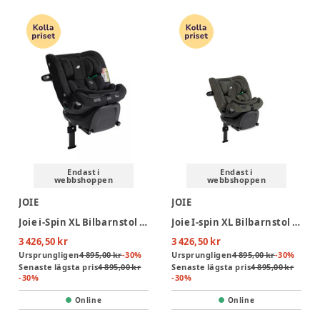
Endast i
Endast i
webbshoppen
webbshoppen
JOIE
JOIE
Joie i-Spin XL Bilbarnstol - Eclipse
Joie I-spin XL Bilbarnstol - Evergreen
3 426,50 kr
3 426,50 kr
Ursprungligen
4 895,00 kr
-
30
%
Ursprungligen
4 895,00 kr
-
30
%
Senaste lägsta pris
4 895,00 kr
Senaste lägsta pris
4 895,00 kr
-
30
%
-
30
%
Online
Online