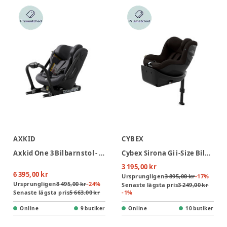
AXKID
CYBEX
Axkid One 3 Bilbarnstol - Arctic Mist Grey
Cybex Sirona Gi i-Size Bilbarnstol - Magic Black
3 195,00 kr
6 395,00 kr
Ursprungligen
3 895,00 kr
-
17
%
Ursprungligen
8 495,00 kr
-
24
%
Senaste lägsta pris
3 249,00 kr
Senaste lägsta pris
5 663,00 kr
-
1
%
Online
9 butiker
Online
10 butiker