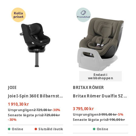
Endast i
webbshoppen
JOIE
BRITAX RÖMER
Joie I-Spin 360 E Bilbarnstol - Shale
Britax Römer Dualfix 5Z Lux Bilbarnstol - Urban Olive
1 910,30 kr
3 795,00 kr
Ursprungligen
2 729,00 kr
-
30
%
Ursprungligen
3 995,00 kr
-
5
%
Senaste lägsta pris
2 729,00 kr
-
30
%
Senaste lägsta pris
3 196,00 kr
Online
Slutsåld i butik
Online