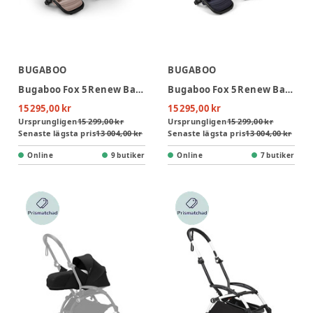
BUGABOO
BUGABOO
Bugaboo Fox 5 Renew Barnvagn - Desert Taupe Melange/Black
Bugaboo Fox 5 Renew Barnvagn - Deep Indigo/Black
15 295,00 kr
15 295,00 kr
Ursprungligen
15 299,00 kr
Ursprungligen
15 299,00 kr
Senaste lägsta pris
13 004,00 kr
Senaste lägsta pris
13 004,00 kr
Online
9 butiker
Online
7 butiker