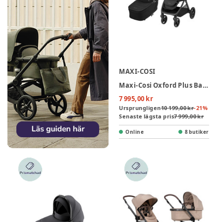
MAXI-COSI
Maxi-Cosi Oxford Plus Barnvagn - Twillic Black
7 995,00 kr
Ursprungligen
10 199,00 kr
-
21
%
Senaste lägsta pris
7 999,00 kr
Online
8 butiker