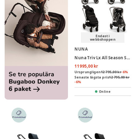
Endast i
webbshoppen
NUNA
Nuna Triv Lx All Season Set Duovagn - Caviar
11 995,00 kr
Ursprungligen
12 795,00 kr
-
6
%
Senaste lägsta pris
12 795,00 kr
-
6
%
Online