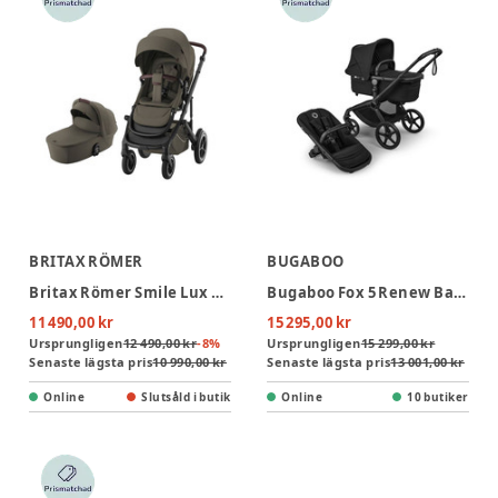
BRITAX RÖMER
BUGABOO
Britax Römer Smile Lux 5Z Barnvagn - Urban Olive
Bugaboo Fox 5 Renew Barnvagn - Heritage Black/Black
11 490,00 kr
15 295,00 kr
Ursprungligen
12 490,00 kr
-
8
%
Ursprungligen
15 299,00 kr
Senaste lägsta pris
10 990,00 kr
Senaste lägsta pris
13 001,00 kr
Online
Slutsåld i butik
Online
10 butiker