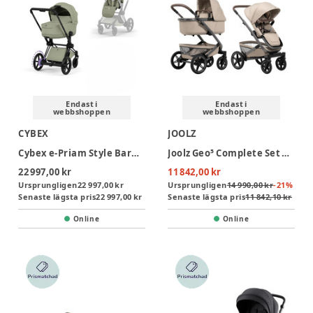
Endast i
Endast i
webbshoppen
webbshoppen
CYBEX
JOOLZ
Cybex e-Priam Style Barnvagn - Sage Green/Matt Black
Joolz Geo⁵ Complete Set Duovagn - Sandy Taupe
22 997,00 kr
11 842,00 kr
Ursprungligen
22 997,00 kr
Ursprungligen
14 990,00 kr
-
21
%
Senaste lägsta pris
22 997,00 kr
Senaste lägsta pris
11 842,10 kr
Online
Online