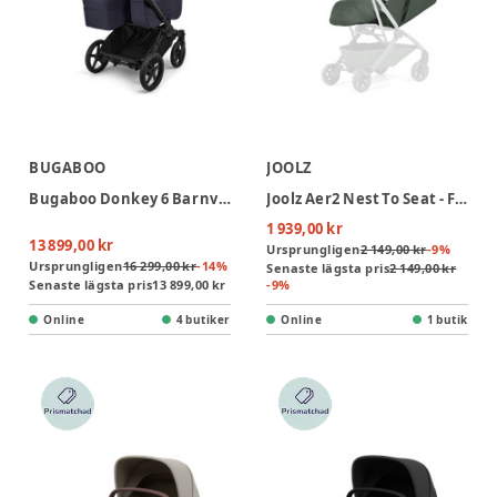
BUGABOO
JOOLZ
Bugaboo Donkey 6 Barnvagn - Deep Indigo/Black
Joolz Aer2 Nest To Seat - Forest Green
1 939,00 kr
13 899,00 kr
Ursprungligen
2 149,00 kr
-
9
%
Ursprungligen
16 299,00 kr
-
14
%
Senaste lägsta pris
2 149,00 kr
Senaste lägsta pris
13 899,00 kr
-
9
%
Online
4 butiker
Online
1 butik