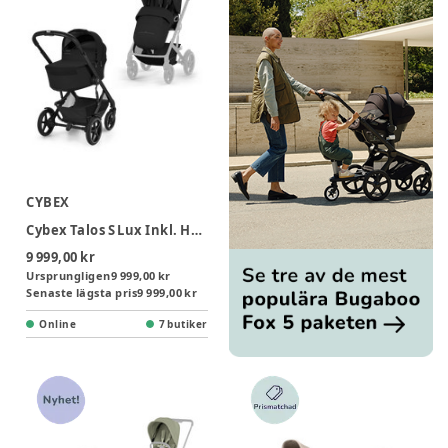
CYBEX
Cybex Talos S Lux Inkl. Hopfällbar Liggdel - Moon Black
9 999,00 kr
Ursprungligen
9 999,00 kr
Senaste lägsta pris
9 999,00 kr
Online
7 butiker