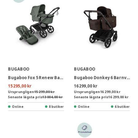
BUGABOO
BUGABOO
Bugaboo Fox 5 Renew Barnvagn - Forest Green/Black
Bugaboo Donkey 6 Barnvagn - Cocoa Brown/Black
15 295,00 kr
16 299,00 kr
Ursprungligen
15 299,00 kr
Ursprungligen
16 299,00 kr
Senaste lägsta pris
13 004,00 kr
Senaste lägsta pris
16 299,00 kr
Online
8 butiker
Online
6 butiker