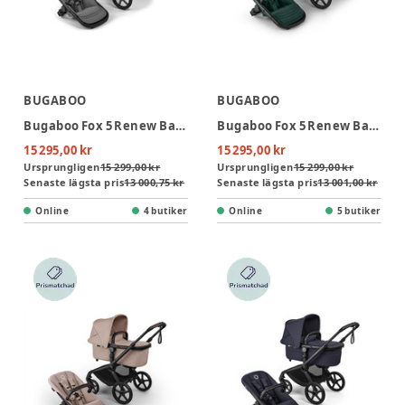
BUGABOO
BUGABOO
Bugaboo Fox 5 Renew Barnvagn - Moon Grey/Graphite
Bugaboo Fox 5 Renew Barnvagn - Fern Green/Black
15 295,00 kr
15 295,00 kr
Ursprungligen
15 299,00 kr
Ursprungligen
15 299,00 kr
Senaste lägsta pris
13 000,75 kr
Senaste lägsta pris
13 001,00 kr
Online
4 butiker
Online
5 butiker