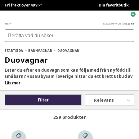
Fri frakt över 499:-*
Din favoritbutik
0
0,00 KR
MENY
LOGGA IN
FAVORITER
STARTSIDA
BARNVAGNAR
DUOVAGNAR
Duovagnar
Letar du efter en duovagn som kan följa med från nyfödd till
småbarn? Hos BabySam i Sverige hittar du ett brett utbud av
duovagnar som kombinerar liggdel och sittdel i samma vagn.
Läs mer
En duovagn ger flexibilitet, komfort och säkerhet för både
barnet och föräldern, och kan användas under flera år.
Filter
Relevans
259 produkter