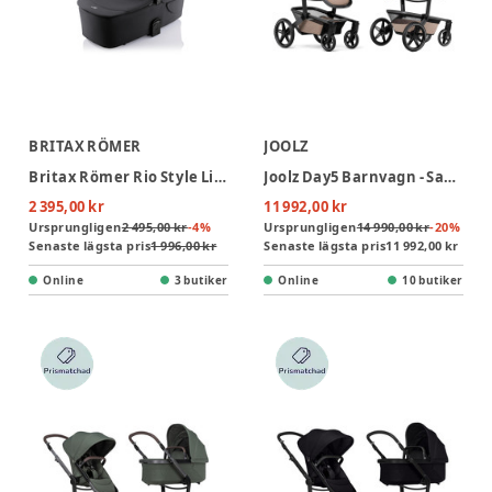
BRITAX RÖMER
JOOLZ
Britax Römer Rio Style Liggdel - Carbon Black
Joolz Day5 Barnvagn - Sandy Taupe
2 395,00 kr
11 992,00 kr
Ursprungligen
2 495,00 kr
-
4
%
Ursprungligen
14 990,00 kr
-
20
%
Senaste lägsta pris
1 996,00 kr
Senaste lägsta pris
11 992,00 kr
Online
3 butiker
Online
10 butiker