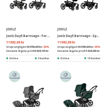
JOOLZ
JOOLZ
Joolz Day5 Barnvagn - Forest Green
Joolz Day5 Barnvagn - Space Black
11 992,00 kr
11 992,00 kr
Ursprungligen
14 990,00 kr
-
20
%
Ursprungligen
14 990,00 kr
-
20
%
Senaste lägsta pris
10 343,10 kr
Senaste lägsta pris
11 243,00 kr
Online
3 butiker
Online
10 butiker