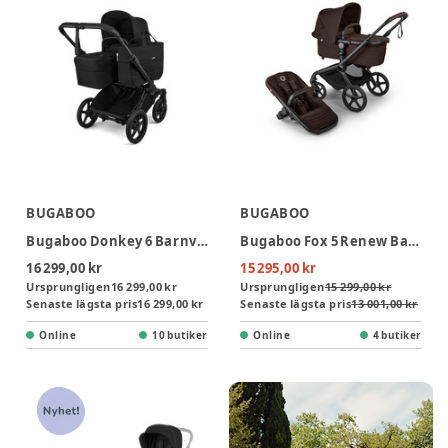
BUGABOO
BUGABOO
Bugaboo Donkey 6 Barnvagn - Heritage Black/Black
Bugaboo Fox 5 Renew Barnvagn - Cocoa Brown/Black
16 299,00 kr
15 295,00 kr
Ursprungligen
16 299,00 kr
Ursprungligen
15 299,00 kr
Senaste lägsta pris
16 299,00 kr
Senaste lägsta pris
13 001,00 kr
Online
10 butiker
Online
4 butiker