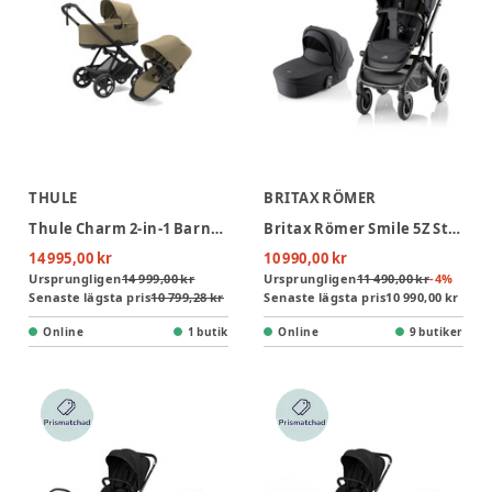
THULE
BRITAX RÖMER
Thule Charm 2-in-1 Barnvagn - Faded Khaki
Britax Römer Smile 5Z Style Barnvagn - Carbon Black
14 995,00 kr
10 990,00 kr
Ursprungligen
14 999,00 kr
Ursprungligen
11 490,00 kr
-
4
%
Senaste lägsta pris
10 799,28 kr
Senaste lägsta pris
10 990,00 kr
Online
1 butik
Online
9 butiker