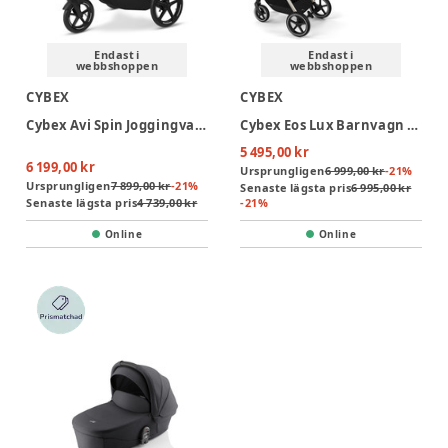
Endast i
Endast i
webbshoppen
webbshoppen
CYBEX
CYBEX
Cybex Avi Spin Joggingvagn - Stormy Blue
Cybex Eos Lux Barnvagn - Seashell Beige/Light Beige
5 495,00 kr
6 199,00 kr
Ursprungligen
6 999,00 kr
-
21
%
Ursprungligen
7 899,00 kr
-
21
%
Senaste lägsta pris
6 995,00 kr
Senaste lägsta pris
4 739,00 kr
-
21
%
Online
Online