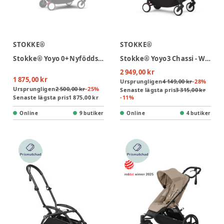
STOKKE®
STOKKE®
Stokke® Yoyo 0+ Nyföddspaket - Black
Stokke® Yoyo3 Chassi - White
2 949,00 kr
1 875,00 kr
Ursprungligen
4 149,00 kr
-
28
%
Ursprungligen
2 500,00 kr
-
25
%
Senaste lägsta pris
3 315,00 kr
Senaste lägsta pris
1 875,00 kr
-
11
%
Online
9 butiker
Online
4 butiker