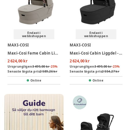
Endast i
Endast i
webbshoppen
webbshoppen
MAXI-COSI
MAXI-COSI
Maxi-Cosi Fame Cabin Liggdel - Sapphire Sand
Maxi-Cosi Cabin Liggdel - Onyx Black
2 624,00 kr
2 624,00 kr
Ursprungligen
3 499,00 kr
-
25
%
Ursprungligen
3 499,00 kr
-
25
%
Senaste lägsta pris
2 589,26 kr
Senaste lägsta pris
2 554,27 kr
Online
Online