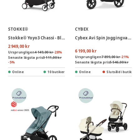
STOKKE®
CYBEX
Stokke® Yoyo3 Chassi - Black
Cybex Avi Spin Joggingvagn - Almond Beige
2 949,00 kr
6 199,00 kr
Ursprungligen
4 149,00 kr
-
28
%
Ursprungligen
7 899,00 kr
-
21
%
Senaste lägsta pris
3 111,00 kr
-
5
%
Senaste lägsta pris
5 546,00 kr
Online
10 butiker
Online
Slutsåld i butik