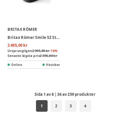
BRITAX RÖMER
Britax Römer Smile 5Z Style Liggdel - Carbon Black
2 495,00 kr
Ursprungligen
2 995,00 kr
-
16
%
Senaste lägsta pris
2 396,00 kr
Online
9 butiker
Sida
1
av
8
|
36
av
259
produkter
1
2
3
4