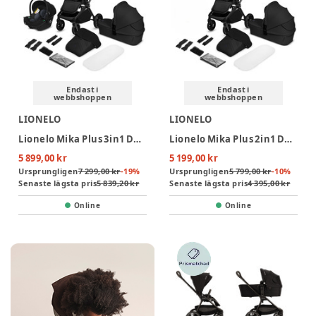
Endast i
Endast i
webbshoppen
webbshoppen
LIONELO
LIONELO
Lionelo Mika Plus 3in1 Duovagn - Black Onyx
Lionelo Mika Plus 2in1 Duovagn - Black Onyx
5 899,00 kr
5 199,00 kr
Ursprungligen
7 299,00 kr
-
19
%
Ursprungligen
5 799,00 kr
-
10
%
Senaste lägsta pris
5 839,20 kr
Senaste lägsta pris
4 395,00 kr
Online
Online