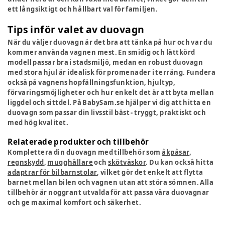
ett långsiktigt och hållbart val för familjen.
Tips inför valet av duovagn
När du väljer duovagn är det bra att tänka på hur och var du
kommer använda vagnen mest. En smidig och lättkörd
modell passar bra i stadsmiljö, medan en robust duovagn
med stora hjul är idealisk för promenader i terräng. Fundera
också på vagnens hopfällningsfunktion, hjultyp,
förvaringsmöjligheter och hur enkelt det är att byta mellan
liggdel och sittdel. På BabySam.se hjälper vi dig att hitta en
duovagn som passar din livsstil bäst - tryggt, praktiskt och
med hög kvalitet.
Relaterade produkter och tillbehör
Komplettera din duovagn med tillbehör som
åkpåsar
,
regnskydd
,
mugghållare
och
skötväskor
. Du kan också hitta
adaptrar för bilbarnstolar
, vilket gör det enkelt att flytta
barnet mellan bilen och vagnen utan att störa sömnen. Alla
tillbehör är noggrant utvalda för att passa våra duovagnar
och ge maximal komfort och säkerhet.