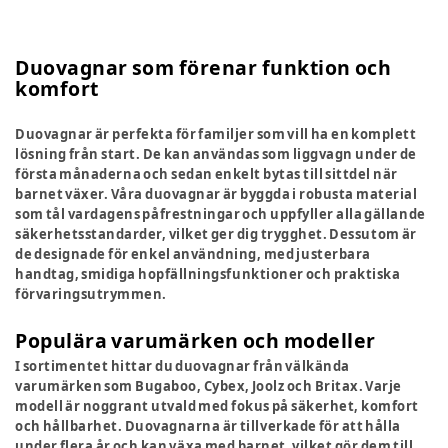
Duovagnar som förenar funktion och
komfort
Duovagnar är perfekta för familjer som vill ha en komplett
lösning från start. De kan användas som liggvagn under de
första månaderna och sedan enkelt bytas till sittdel när
barnet växer. Våra duovagnar är byggda i robusta material
som tål vardagens påfrestningar och uppfyller alla gällande
säkerhetsstandarder, vilket ger dig trygghet. Dessutom är
de designade för enkel användning, med justerbara
handtag, smidiga hopfällningsfunktioner och praktiska
förvaringsutrymmen.
Populära varumärken och modeller
I sortimentet hittar du duovagnar från välkända
varumärken som Bugaboo, Cybex, Joolz och Britax. Varje
modell är noggrant utvald med fokus på säkerhet, komfort
och hållbarhet. Duovagnarna är tillverkade för att hålla
under flera år och kan växa med barnet, vilket gör dem till