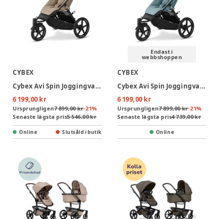
Endast i
webbshoppen
CYBEX
CYBEX
Cybex Avi Spin Joggingvagn - Almond Beige
Cybex Avi Spin Joggingvagn - Stormy Blue
6 199,00 kr
6 199,00 kr
Ursprungligen
7 899,00 kr
-
21
%
Ursprungligen
7 899,00 kr
-
21
%
Senaste lägsta pris
5 546,00 kr
Senaste lägsta pris
4 739,00 kr
Online
Slutsåld i butik
Online