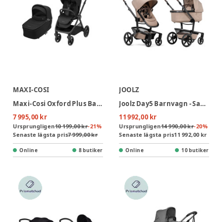
MAXI-COSI
JOOLZ
Maxi-Cosi Oxford Plus Barnvagn - Twillic Black
Joolz Day5 Barnvagn - Sandy Taupe
7 995,00 kr
11 992,00 kr
Ursprungligen
10 199,00 kr
-
21
%
Ursprungligen
14 990,00 kr
-
20
%
Senaste lägsta pris
7 999,00 kr
Senaste lägsta pris
11 992,00 kr
Online
8 butiker
Online
10 butiker