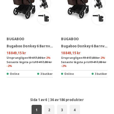
BUGABOO
BUGABOO
Bugaboo Donkey 6 Barnvagn Med Babynest, Regnskydd Och Mugghållare - Cocoa Brown/Desert Taupe
Bugaboo Donkey 6 Barnvagn Med Babynest, Regnskydd Och Mugghållare - Cocoa Brown/Black
18 849,15 kr
18 849,15 kr
Ursprungligen
19 417,00 kr
-
2
%
Ursprungligen
19 417,00 kr
-
2
%
Senaste lägsta pris
19 417,00 kr
Senaste lägsta pris
19 417,00 kr
-
2
%
-
2
%
Online
3 butiker
Online
3 butiker
Sida
1
av
6
|
36
av
186
produkter
1
2
3
4