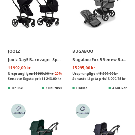
JOOLZ
BUGABOO
Joolz Day5 Barnvagn - Space Black
Bugaboo Fox 5 Renew Barnvagn - Moon Grey/Graphite
11 992,00 kr
15 295,00 kr
Ursprungligen
14 990,00 kr
-
20
%
Ursprungligen
15 299,00 kr
Senaste lägsta pris
11 243,00 kr
Senaste lägsta pris
13 000,75 kr
Online
10 butiker
Online
4 butiker