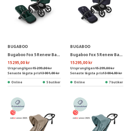
BUGABOO
BUGABOO
Bugaboo Fox 5 Renew Barnvagn - Fern Green/Black
Bugaboo Fox 5 Renew Barnvagn - Deep Indigo/Black
15 295,00 kr
15 295,00 kr
Ursprungligen
15 299,00 kr
Ursprungligen
15 299,00 kr
Senaste lägsta pris
13 001,00 kr
Senaste lägsta pris
13 004,00 kr
Online
5 butiker
Online
7 butiker