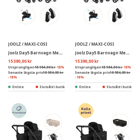
JOOLZ / MAXI-COSI
JOOLZ / MAXI-COSI
Joolz Day5 Barnvagn Med Maxi-Cosi Pebble Slide Pro Och Babyskyddsadapter - Forest Green/Onyx Black
Joolz Day5 Barnvagn Med Maxi-Cosi Pebble Slide Pro Och Babyskyddsadapter - Space Black/Onyx Black
15 390,00 kr
15 390,00 kr
Ursprungligen
18 984,00 kr
-
18
%
Ursprungligen
18 984,00 kr
-
18
%
Senaste lägsta pris
18 984,00 kr
Senaste lägsta pris
18 984,00 kr
-
18
%
-
18
%
Online
Slutsåld i butik
Online
Slutsåld i butik