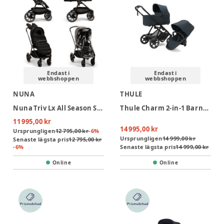
Endast i
Endast i
webbshoppen
webbshoppen
NUNA
THULE
Nuna Triv Lx All Season Set Duovagn - Caviar
Thule Charm 2-in-1 Barnvagn - Darkest Blue
11 995,00 kr
14 995,00 kr
Ursprungligen
12 795,00 kr
-
6
%
Ursprungligen
14 999,00 kr
Senaste lägsta pris
12 795,00 kr
-
6
%
Senaste lägsta pris
14 999,00 kr
Online
Online