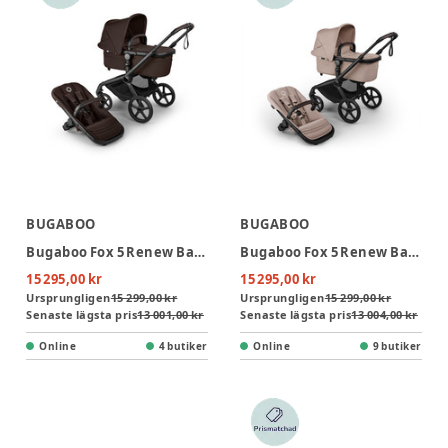
BUGABOO
BUGABOO
Bugaboo Fox 5 Renew Barnvagn - Cocoa Brown/Black
Bugaboo Fox 5 Renew Barnvagn - Desert Taupe Melange/Black
15 295,00 kr
15 295,00 kr
Ursprungligen
15 299,00 kr
Ursprungligen
15 299,00 kr
Senaste lägsta pris
13 001,00 kr
Senaste lägsta pris
13 004,00 kr
Online
4 butiker
Online
9 butiker