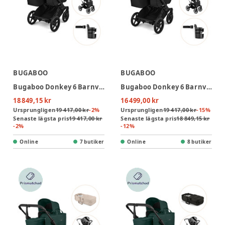
BUGABOO
BUGABOO
Bugaboo Donkey 6 Barnvagn Med Babynest, Regnskydd Och Mugghållare - Heritage Black/Desert Taupe
Bugaboo Donkey 6 Barnvagn Med Babynest, Regnskydd Och Mugghållare - Heritage Black/Black
18 849,15 kr
16 499,00 kr
Ursprungligen
19 417,00 kr
-
2
%
Ursprungligen
19 417,00 kr
-
15
%
Senaste lägsta pris
19 417,00 kr
Senaste lägsta pris
18 849,15 kr
-
2
%
-
12
%
Online
7 butiker
Online
8 butiker