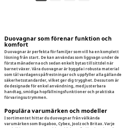
Duovagnar som förenar funktion och
komfort
Duovagnar är perfekta för familjer som vill ha en komplett
lösning från start. De kan användas som liggvagn under de
första månaderna och sedan enkelt bytas till sittdel när
barnet växer. Våra duovagnar är byggda i robusta material
som tål vardagens påfrestningar och uppfyller alla gällande
säkerhetsstandarder, vilket ger dig trygghet. Dessutom är
de designade för enkel användning, med justerbara
handtag, smidiga hopfällningsfunktioner och praktiska
förvaringsutrymmen.
Populära varumärken och modeller
I sortimentet hittar du duovagnar från välkända
varumärken som Bugaboo, Cybex, Joolz och Britax. Varje