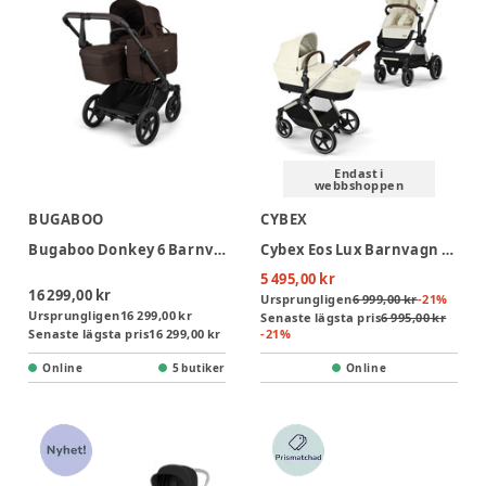
Endast i
webbshoppen
BUGABOO
CYBEX
Bugaboo Donkey 6 Barnvagn - Cocoa Brown/Black
Cybex Eos Lux Barnvagn - Seashell Beige/Light Beige
5 495,00 kr
16 299,00 kr
Ursprungligen
6 999,00 kr
-
21
%
Ursprungligen
16 299,00 kr
Senaste lägsta pris
6 995,00 kr
Senaste lägsta pris
16 299,00 kr
-
21
%
Online
5 butiker
Online