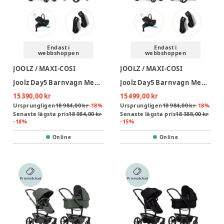
Endast i
Endast i
webbshoppen
webbshoppen
JOOLZ / MAXI-COSI
JOOLZ / MAXI-COSI
Joolz Day5 Barnvagn Med Maxi-Cosi Pebble Slide Pro Och Babyskyddsadapter - Sandy Taupe/Onyx Black
Joolz Day5 Barnvagn Med Maxi-Cosi Pebble Slide Pro Och Babyskyddsadapter - Hazel Brown/Onyx Black
15 390,00 kr
15 499,00 kr
Ursprungligen
18 984,00 kr
-
18
%
Ursprungligen
18 984,00 kr
-
18
%
Senaste lägsta pris
18 984,00 kr
Senaste lägsta pris
18 388,00 kr
-
18
%
-
15
%
Online
Online