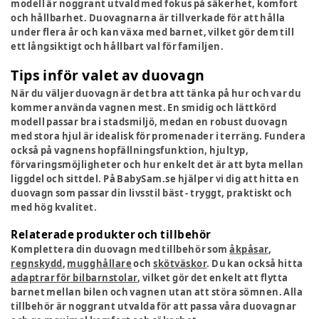
modell är noggrant utvald med fokus på säkerhet, komfort
och hållbarhet. Duovagnarna är tillverkade för att hålla
under flera år och kan växa med barnet, vilket gör dem till
ett långsiktigt och hållbart val för familjen.
Tips inför valet av duovagn
När du väljer duovagn är det bra att tänka på hur och var du
kommer använda vagnen mest. En smidig och lättkörd
modell passar bra i stadsmiljö, medan en robust duovagn
med stora hjul är idealisk för promenader i terräng. Fundera
också på vagnens hopfällningsfunktion, hjultyp,
förvaringsmöjligheter och hur enkelt det är att byta mellan
liggdel och sittdel. På BabySam.se hjälper vi dig att hitta en
duovagn som passar din livsstil bäst - tryggt, praktiskt och
med hög kvalitet.
Relaterade produkter och tillbehör
Komplettera din duovagn med tillbehör som
åkpåsar
,
regnskydd
,
mugghållare
och
skötväskor
. Du kan också hitta
adaptrar för bilbarnstolar
, vilket gör det enkelt att flytta
barnet mellan bilen och vagnen utan att störa sömnen. Alla
tillbehör är noggrant utvalda för att passa våra duovagnar