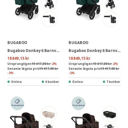
BUGABOO
BUGABOO
Bugaboo Donkey 6 Barnvagn Med Babynest, Regnskydd Och Mugghållare - Fern Green/Desert Taupe
Bugaboo Donkey 6 Barnvagn Med Babynest, Regnskydd Och Mugghållare - Fern Green/Black
18 849,15 kr
18 849,15 kr
Ursprungligen
19 417,00 kr
-
2
%
Ursprungligen
19 417,00 kr
-
2
%
Senaste lägsta pris
19 417,00 kr
Senaste lägsta pris
19 417,00 kr
-
2
%
-
2
%
Online
6 butiker
Online
7 butiker