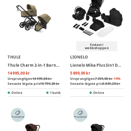
Endast i
webbshoppen
THULE
LIONELO
Thule Charm 2-in-1 Barnvagn - Faded Khaki
Lionelo Mika Plus 3in1 Duovagn - Black Onyx
14 995,00 kr
5 899,00 kr
Ursprungligen
14 999,00 kr
Ursprungligen
7 299,00 kr
-
19
%
Senaste lägsta pris
10 799,28 kr
Senaste lägsta pris
5 839,20 kr
Online
1 butik
Online