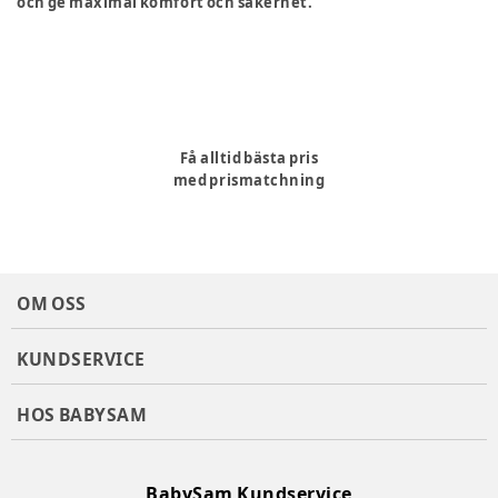
och ge maximal komfort och säkerhet.
Få alltid bästa pris
med prismatchning
OM OSS
KUNDSERVICE
HOS BABYSAM
BabySam Kundservice