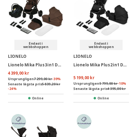
Endast i
Endast i
webbshoppen
webbshoppen
LIONELO
LIONELO
Lionelo Mika Plus 3in1 Duovagn - Mocha Mousse
Lionelo Mika Plus 2in1 Duovagn - Black Onyx
4 399,00 kr
5 199,00 kr
Ursprungligen
7 299,00 kr
-
39
%
Ursprungligen
5 799,00 kr
-
10
%
Senaste lägsta pris
5 839,20 kr
-
24
%
Senaste lägsta pris
4 395,00 kr
Online
Online