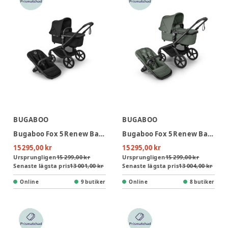
BUGABOO
BUGABOO
Bugaboo Fox 5 Renew Barnvagn - Heritage Black/Black
Bugaboo Fox 5 Renew Barnvagn - Forest Green/Black
15 295,00 kr
15 295,00 kr
Ursprungligen
15 299,00 kr
Ursprungligen
15 299,00 kr
Senaste lägsta pris
13 001,00 kr
Senaste lägsta pris
13 004,00 kr
Online
9 butiker
Online
8 butiker