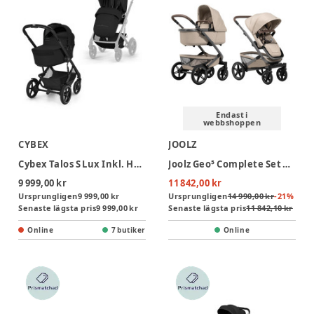
Endast i
webbshoppen
CYBEX
JOOLZ
Cybex Talos S Lux Inkl. Hopfällbar Liggdel - Moon Black
Joolz Geo⁵ Complete Set Duovagn - Sandy Taupe
9 999,00 kr
11 842,00 kr
Ursprungligen
9 999,00 kr
Ursprungligen
14 990,00 kr
-
21
%
Senaste lägsta pris
9 999,00 kr
Senaste lägsta pris
11 842,10 kr
Online
7 butiker
Online