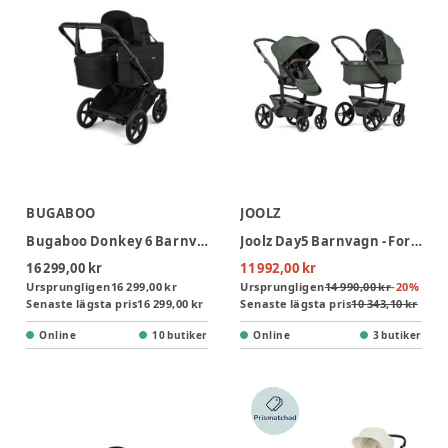
BUGABOO
JOOLZ
Bugaboo Donkey 6 Barnvagn - Heritage Black/Black
Joolz Day5 Barnvagn - Forest Green
16 299,00 kr
11 992,00 kr
Ursprungligen
16 299,00 kr
Ursprungligen
14 990,00 kr
-
20
%
Senaste lägsta pris
16 299,00 kr
Senaste lägsta pris
10 343,10 kr
Online
10 butiker
Online
3 butiker