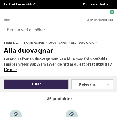
Fri frakt över 499:-*
Din favoritbutik
0
0,00 KR
MENY
LOGGA IN
FAVORITER
STARTSIDA
BARNVAGNAR
DUOVAGNAR
ALLA DUOVAGNAR
Alla duovagnar
Letar du efter en duovagn som kan följa med från nyfödd till
småbarn? Hos BabySam i Sverige hittar du ett brett utbud av
duovagnar som kombinerar liggdel och sittdel i samma vagn.
Läs mer
En duovagn ger flexibilitet, komfort och säkerhet för både
barnet och föräldern, och kan användas under flera år.
Filter
Relevans
186 produkter