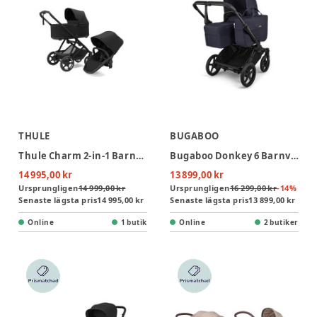
THULE
BUGABOO
Thule Charm 2-in-1 Barnvagn - Black
Bugaboo Donkey 6 Barnvagn - Deep Indigo/Black
14 995,00 kr
13 899,00 kr
Ursprungligen
14 999,00 kr
Ursprungligen
16 299,00 kr
-
14
%
Senaste lägsta pris
14 995,00 kr
Senaste lägsta pris
13 899,00 kr
Online
1 butik
Online
2 butiker