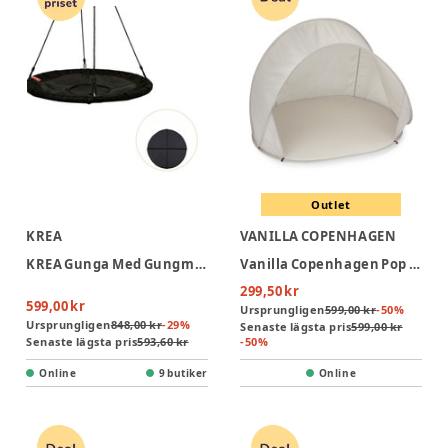
Outlet
KREA
VANILLA COPENHAGEN
KREA Gunga Med Gungmadrass - Svart
Vanilla Copenhagen Pop Up Strandtält Classic - Oyster Grey
299,50 kr
599,00 kr
Ursprungligen
599,00 kr
-
50
%
Ursprungligen
848,00 kr
-
29
%
Senaste lägsta pris
599,00 kr
Senaste lägsta pris
593,60 kr
-
50
%
Online
9 butiker
Online