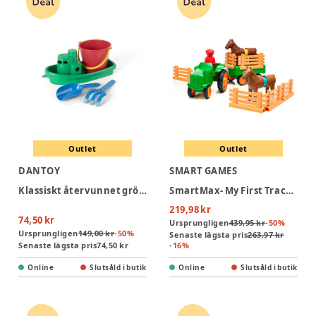
Outlet
Outlet
DANTOY
SMART GAMES
Klassiskt återvunnet grönt båtset i nät
SmartMax- My First Tractor 3 (Nordic)
219,98 kr
74,50 kr
Ursprungligen
439,95 kr
-
50
%
Ursprungligen
149,00 kr
-
50
%
Senaste lägsta pris
263,97 kr
Senaste lägsta pris
74,50 kr
-
16
%
Online
Slutsåld i butik
Online
Slutsåld i butik