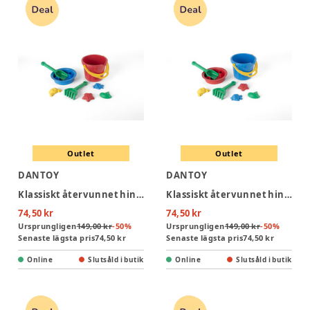
Outlet
Outlet
DANTOY
DANTOY
Klassiskt återvunnet hinkset rött i nät
Klassiskt återvunnet hinkset blått i nät
74,50 kr
74,50 kr
Ursprungligen
149,00 kr
-
50
%
Ursprungligen
149,00 kr
-
50
%
Senaste lägsta pris
74,50 kr
Senaste lägsta pris
74,50 kr
Online
Slutsåld i butik
Online
Slutsåld i butik