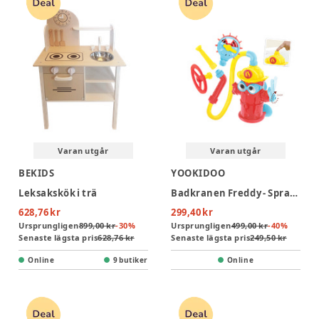
Varan utgår
Varan utgår
BEKIDS
YOOKIDOO
Leksakskök i trä
Badkranen Freddy - Spray 'N' Sprinkle
628,76 kr
299,40 kr
Ursprungligen
899,00 kr
-
30
%
Ursprungligen
499,00 kr
-
40
%
Senaste lägsta pris
628,76 kr
Senaste lägsta pris
249,50 kr
Online
9 butiker
Online