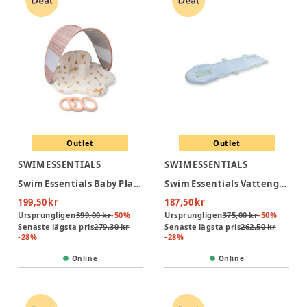
Outlet
Outlet
SWIM ESSENTIALS
SWIM ESSENTIALS
Swim Essentials Baby Plaskpool Med Solskydd - Mermaid Bubbles
Swim Essentials Vattenglidbana 550 cm - Crocodile
199,50 kr
187,50 kr
Ursprungligen
399,00 kr
-
50
%
Ursprungligen
375,00 kr
-
50
%
Senaste lägsta pris
279,30 kr
Senaste lägsta pris
262,50 kr
-
28
%
-
28
%
Online
Online