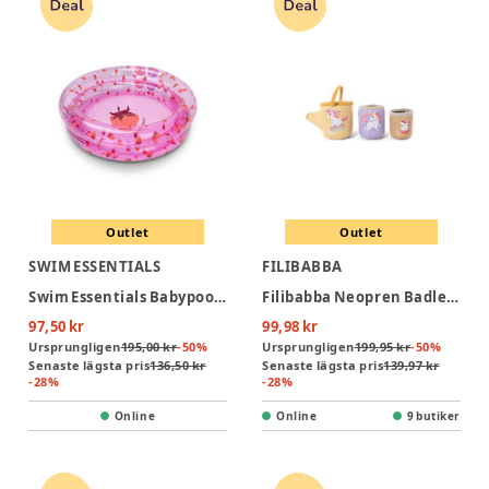
Outlet
Outlet
SWIM ESSENTIALS
FILIBABBA
Swim Essentials Babypool 60 cm - Strawberry Fields
Filibabba Neopren Badleksak - Unicorn-Koppar
97,50 kr
99,98 kr
Ursprungligen
195,00 kr
-
50
%
Ursprungligen
199,95 kr
-
50
%
Senaste lägsta pris
136,50 kr
Senaste lägsta pris
139,97 kr
-
28
%
-
28
%
Online
Online
9 butiker