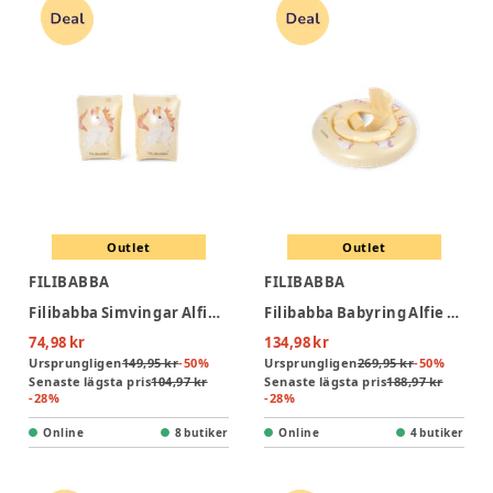
Outlet
Outlet
FILIBABBA
FILIBABBA
Filibabba Simvingar Alfie - Unicorn Shores
Filibabba Babyring Alfie – Unicorn Shores
74,98 kr
134,98 kr
Ursprungligen
149,95 kr
-
50
%
Ursprungligen
269,95 kr
-
50
%
Senaste lägsta pris
104,97 kr
Senaste lägsta pris
188,97 kr
-
28
%
-
28
%
Online
8 butiker
Online
4 butiker