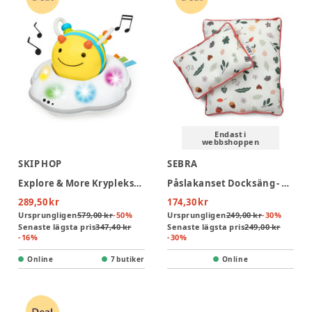
Endast i
webbshoppen
SKIP HOP
SEBRA
Explore & More Krypleksak Bi
Påslakanset Docksäng - Pixie Land
289,50 kr
174,30 kr
Ursprungligen
579,00 kr
-
50
%
Ursprungligen
249,00 kr
-
30
%
Senaste lägsta pris
347,40 kr
Senaste lägsta pris
249,00 kr
-
16
%
-
30
%
Online
7 butiker
Online