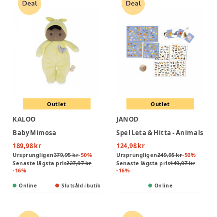
Outlet
Outlet
KALOO
JANOD
Baby Mimosa
Spel Leta & Hitta - Animals
189,98 kr
124,98 kr
Ursprungligen
379,95 kr
-
50
%
Ursprungligen
249,95 kr
-
50
%
Senaste lägsta pris
227,97 kr
Senaste lägsta pris
149,97 kr
-
16
%
-
16
%
Online
Slutsåld i butik
Online