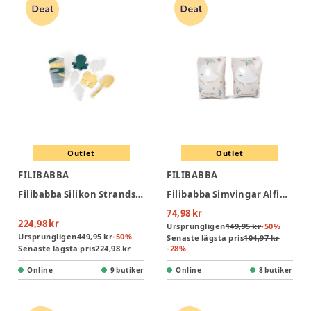
Outlet
Outlet
FILIBABBA
FILIBABBA
Filibabba Silikon Strandset – Konfetti
Filibabba Simvingar Alfie - Christian's Whale Tales
74,98 kr
224,98 kr
Ursprungligen
149,95 kr
-
50
%
Ursprungligen
449,95 kr
-
50
%
Senaste lägsta pris
104,97 kr
Senaste lägsta pris
224,98 kr
-
28
%
Online
9 butiker
Online
8 butiker