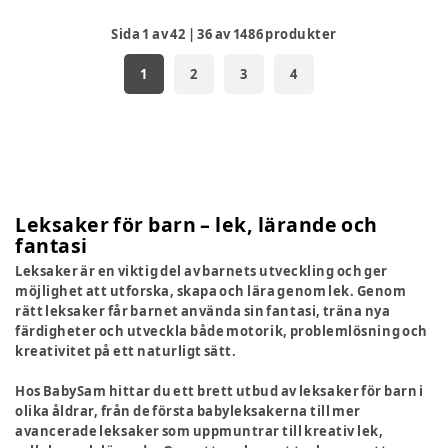
Sida
1
av
42
|
36
av
1486
produkter
1
2
3
4
Leksaker för barn – lek, lärande och
fantasi
Leksaker är en viktig del av barnets utveckling och ger
möjlighet att utforska, skapa och lära genom lek. Genom
rätt leksaker får barnet använda sin fantasi, träna nya
färdigheter och utveckla både motorik, problemlösning och
kreativitet på ett naturligt sätt.
Hos BabySam hittar du ett brett utbud av leksaker för barn i
olika åldrar, från de första babyleksakerna till mer
avancerade leksaker som uppmuntrar till kreativ lek,