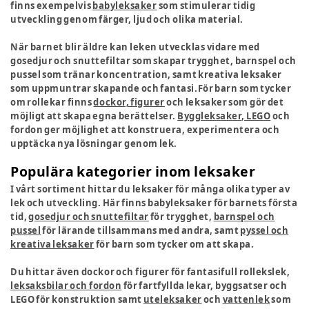
finns exempelvis
babyleksaker
som stimulerar tidig
utveckling genom färger, ljud och olika material.
När barnet blir äldre kan leken utvecklas vidare med
gosedjur och snuttefiltar som skapar trygghet, barnspel och
pussel som tränar koncentration, samt kreativa leksaker
som uppmuntrar skapande och fantasi.För barn som tycker
om rollekar finns
dockor, figurer
och leksaker som gör det
möjligt att skapa egna berättelser.
Byggleksaker, LEGO
och
fordon ger möjlighet att konstruera, experimentera och
upptäcka nya lösningar genom lek.
Populära kategorier inom leksaker
I vårt sortiment hittar du leksaker för många olika typer av
lek och utveckling. Här finns babyleksaker för barnets första
tid,
gosedjur och snuttefiltar
för trygghet,
barnspel och
pussel
för lärande tillsammans med andra, samt
pyssel och
kreativa leksaker
för barn som tycker om att skapa.
Du hittar även dockor och figurer för fantasifull rollekslek,
leksaksbilar och fordon
för fartfyllda lekar, byggsatser och
LEGO för konstruktion samt
uteleksaker
och
vattenlek
som