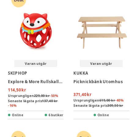
Varan utgår
Varan utgår
SKIP HOP
KUKKA
Explore & More Rullskallra Räv
Picknickbänk Utomhus
114,50 kr
371,40 kr
Ursprungligen
229,00 kr
-
50
%
Ursprungligen
619,00 kr
-
40
%
Senaste lägsta pris
137,40 kr
-
16
%
Senaste lägsta pris
309,50 kr
Online
6 butiker
Online