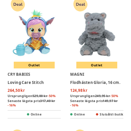
Outlet
Outlet
CRY BABIES
MAGNI
Loving Care Stitch
Flodhästen Gloria, 16 cm.
264,50 kr
124,98 kr
Ursprungligen
529,00 kr
-
50
%
Ursprungligen
249,95 kr
-
50
%
Senaste lägsta pris
317,40 kr
Senaste lägsta pris
149,97 kr
-
16
%
-
16
%
Online
Online
Slutsåld i butik