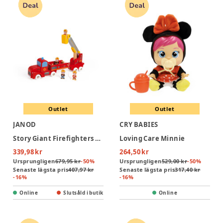
Outlet
Outlet
JANOD
CRY BABIES
Story Giant Firefighters Truck
Loving Care Minnie
339,98 kr
264,50 kr
Ursprungligen
679,95 kr
-
50
%
Ursprungligen
529,00 kr
-
50
%
Senaste lägsta pris
407,97 kr
Senaste lägsta pris
317,40 kr
-
16
%
-
16
%
Online
Slutsåld i butik
Online