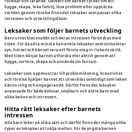
rollekar och lärande. Oavsett om barnet tycker om att
bygga, skapa, leka familj, lösa problem eller upptäcka
världen genom rörelse finns det leksaker som passar olika
intressen och utvecklingsfaser.
Leksaker som följer barnets utveckling
Barn utvecklas snabbt och deras intressen förändras med
tiden. För de allra minsta kan enkla leksaker som stimulerar
syn, hörsel och känsel vara ett första steg in i lekens värld.
Med tiden börjar barnet utforska mer aktivt genom att
bygga, sortera, skapa och använda sin fantasi.
Leksaker som uppmuntrar till problemlösning, kreativitet
och rörelse hjälper barnet att utvecklas samtidigt som leken
känns rolig och engagerande. Därför finns det leksaker
anpassade för både bebisar, småbarn och äldre barn med
olika behov och intressen.
Hitta rätt leksaker efter barnets
intressen
Alla barn leker på olika sätt och därför finns det många olika
typer av leksaker att välja mellan. För de yngsta barnen