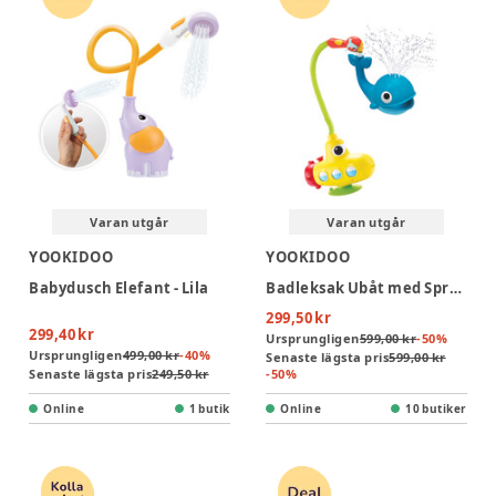
Varan utgår
Varan utgår
YOOKIDOO
YOOKIDOO
Babydusch Elefant - Lila
Badleksak Ubåt med Sprutande Val
299,50 kr
299,40 kr
Ursprungligen
599,00 kr
-
50
%
Ursprungligen
499,00 kr
-
40
%
Senaste lägsta pris
599,00 kr
Senaste lägsta pris
249,50 kr
-
50
%
Online
1 butik
Online
10 butiker