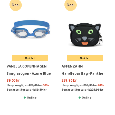
Outlet
Outlet
VANILLA COPENHAGEN
AFFENZAHN
Simglasögon - Azure Blue
Handlebar Bag - Panther
89,50 kr
239,96 kr
Ursprungligen
179,00 kr
-
50
%
Ursprungligen
299,95 kr
-
20
%
Senaste lägsta pris
89,50 kr
Senaste lägsta pris
224,96 kr
Online
Online