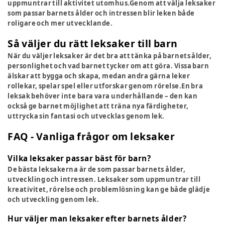
uppmuntrar till aktivitet utomhus.Genom att välja leksaker
som passar barnets ålder och intressen blir leken både
roligare och mer utvecklande.
Så väljer du rätt leksaker till barn
När du väljer leksaker är det bra att tänka på barnets ålder,
personlighet och vad barnet tycker om att göra. Vissa barn
älskar att bygga och skapa, medan andra gärna leker
rollekar, spelar spel eller utforskar genom rörelse.En bra
leksak behöver inte bara vara underhållande – den kan
också ge barnet möjlighet att träna nya färdigheter,
uttrycka sin fantasi och utvecklas genom lek.
FAQ - Vanliga frågor om leksaker
Vilka leksaker passar bäst för barn?
De bästa leksakerna är de som passar barnets ålder,
utveckling och intressen. Leksaker som uppmuntrar till
kreativitet, rörelse och problemlösning kan ge både glädje
och utveckling genom lek.
Hur väljer man leksaker efter barnets ålder?