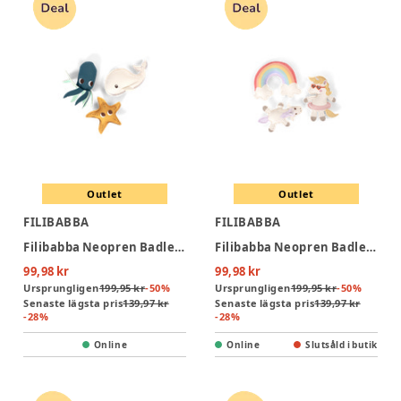
Outlet
Outlet
FILIBABBA
FILIBABBA
Filibabba Neopren Badleksak - Ocean Friends
Filibabba Neopren Badleksak - Unicorns
99,98 kr
99,98 kr
Ursprungligen
199,95 kr
-
50
%
Ursprungligen
199,95 kr
-
50
%
Senaste lägsta pris
139,97 kr
Senaste lägsta pris
139,97 kr
-
28
%
-
28
%
Online
Online
Slutsåld i butik