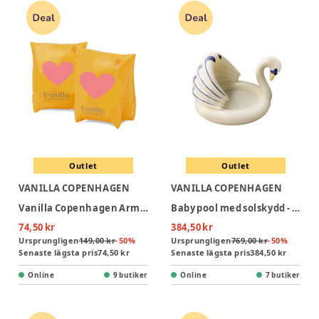
Outlet
Outlet
VANILLA COPENHAGEN
VANILLA COPENHAGEN
Vanilla Copenhagen Armpuffar - Neon Hearts
Baby pool med solskydd - Swan
74,50 kr
384,50 kr
Ursprungligen
149,00 kr
-
50
%
Ursprungligen
769,00 kr
-
50
%
Senaste lägsta pris
74,50 kr
Senaste lägsta pris
384,50 kr
Online
9 butiker
Online
7 butiker