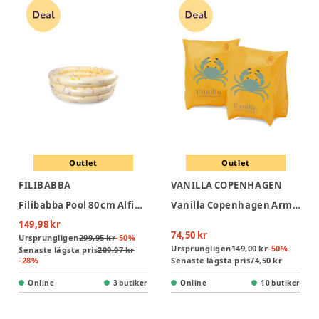
Outlet
Outlet
FILIBABBA
VANILLA COPENHAGEN
Filibabba Pool 80 cm Alfie – Unicorn Shores
Vanilla Copenhagen Armpuffar - Neon Craby
149,98 kr
74,50 kr
Ursprungligen
299,95 kr
-
50
%
Ursprungligen
149,00 kr
-
50
%
Senaste lägsta pris
209,97 kr
-
28
%
Senaste lägsta pris
74,50 kr
Online
3 butiker
Online
10 butiker