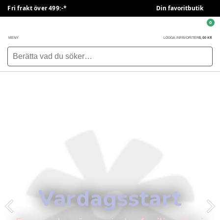
Fri frakt över 499:-*
Din favoritbutik
0
0,00 KR
MENY
LOGGA IN
FAVORITER
Vardagsstart