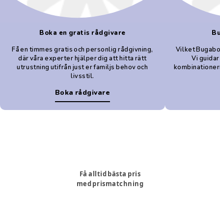
Boka en gratis rådgivare
Bu
Få en timmes gratis och personlig rådgivning,
Vilket Bugabo
där våra experter hjälper dig att hitta rätt
Vi guida
utrustning utifrån just er familjs behov och
kombinationern
livsstil.
Boka rådgivare
Få alltid bästa pris
med prismatchning