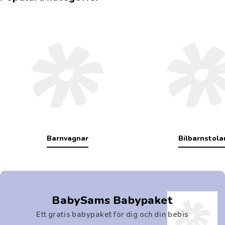
Barnvagnar
Bilbarnstola
BabySams Babypaket
Ett gratis babypaket för dig och din bebis