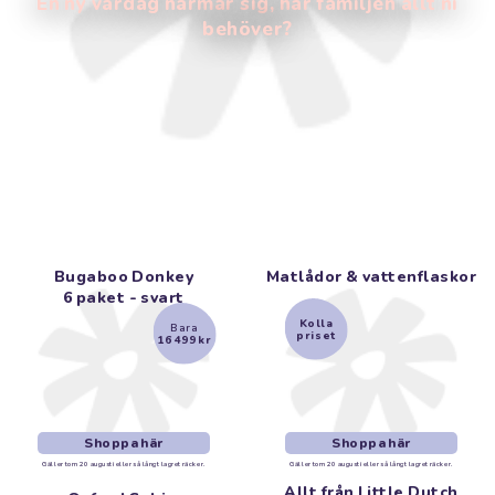
En ny vardag närmar sig, har familjen allt ni
behöver?
Bugaboo Donkey
Matlådor & vattenflaskor
6
paket - svart
Kolla
Bara
priset
16 499 kr
Shoppa här
Shoppa här
Gäller tom 20 augusti eller så långt lagret räcker.
Gäller tom 20 augusti eller så långt lagret räcker.
Allt från Little Dutch