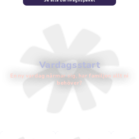
Se alla barnvagnspaket
Vardagsstart
En ny vardag närmar sig, har familjen allt ni
behöver?