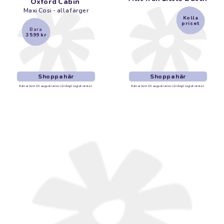
Oxford Cabin
Maxi Cosi - alla färger
Kolla
priset
Bara
3 599 kr
Shoppa här
Shoppa här
Gäller tom 20 augusti eller så långt lagret räcker.
Gäller tom
20 augusti
eller så långt lagret räcker.