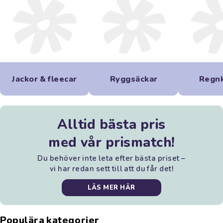
Jackor & fleecar
Ryggsäckar
Regnk
Alltid bästa pris
med vår prismatch!
Du behöver inte leta efter bästa priset –
vi har redan sett till att du får det!
LÄS MER HÄR
Populära kategorier