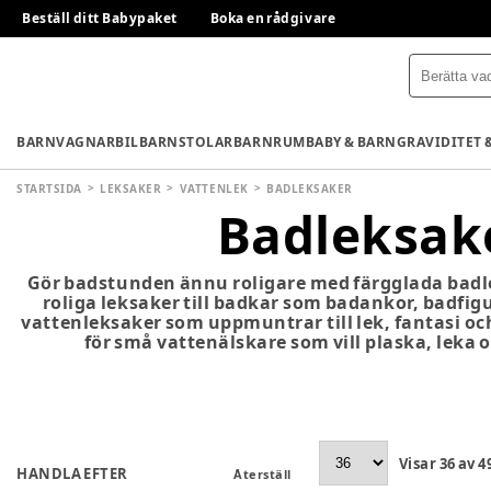
Beställ ditt Babypaket
Boka en rådgivare
BARNVAGNAR
BILBARNSTOLAR
BARNRUM
BABY & BARN
GRAVIDITET 
STARTSIDA
LEKSAKER
VATTENLEK
BADLEKSAKER
Badleksak
Gör badstunden ännu roligare med färgglada badl
roliga leksaker till badkar som badankor, badfig
vattenleksaker som uppmuntrar till lek, fantasi oc
för små vattenälskare som vill plaska, leka o
Visar
36
av
4
HANDLA EFTER
Återställ