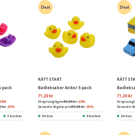
RÄTT START
RÄTT ST
6-pack
Badleksaker Ankor 5-pack
Badleksa
71,20 kr
71,20 kr
20
%
Ursprungligen
89,00 kr
-
20
%
Ursprungl
0 kr
-
20
%
Senaste lägsta pris
89,00 kr
-
20
%
Senaste lä
2 butiker
Online
9 butiker
Online