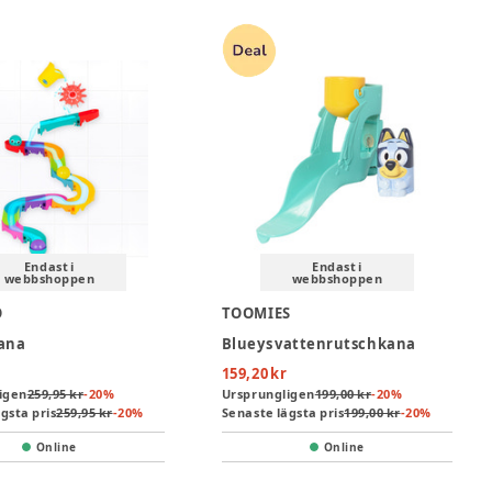
Endast i
Endast i
webbshoppen
webbshoppen
O
TOOMIES
ana
Blueys vattenrutschkana
159,20 kr
igen
259,95 kr
-
20
%
Ursprungligen
199,00 kr
-
20
%
gsta pris
259,95 kr
-
20
%
Senaste lägsta pris
199,00 kr
-
20
%
Online
Online