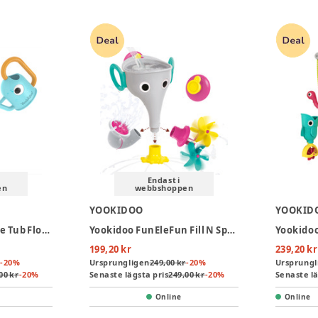
Endast i
en
webbshoppen
YOOKIDOO
YOOKID
Yookidoo Peek-A-Bee Tub Flower
Yookidoo FunEleFun Fill N Sprinkle - Grå
199,20 kr
239,20 kr
-
20
%
Ursprungligen
249,00 kr
-
20
%
Ursprungl
00 kr
-
20
%
Senaste lägsta pris
249,00 kr
-
20
%
Senaste lä
Online
Online