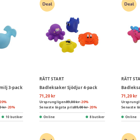
RÄTT START
RÄTT ST
milj 3-pack
Badleksaker Sjödjur 4-pack
71,20 kr
71,20 kr
20
%
Ursprungligen
89,00 kr
-
20
%
Ursprungl
0 kr
-
20
%
Senaste lägsta pris
89,00 kr
-
20
%
Senaste lä
10 butiker
Online
8 butiker
Online