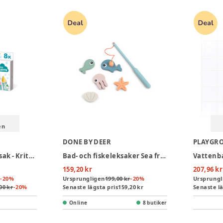
en
DONE BY DEER
PLAYGR
Ses Creative Badleksak - Kritor Till Badet
Bad- och fiskeleksaker Sea friends Färgmix
Vattenb
159,20 kr
207,96 kr
-
20
%
Ursprungligen
199,00 kr
-
20
%
Ursprungl
00 kr
-
20
%
Senaste lägsta pris
159,20 kr
Senaste lä
Online
8 butiker