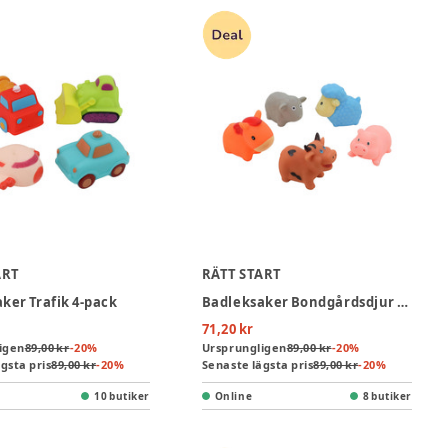
ART
RÄTT START
ker Trafik 4-pack
Badleksaker Bondgårdsdjur 5-pack
71,20 kr
igen
89,00 kr
-
20
%
Ursprungligen
89,00 kr
-
20
%
gsta pris
89,00 kr
-
20
%
Senaste lägsta pris
89,00 kr
-
20
%
10 butiker
Online
8 butiker