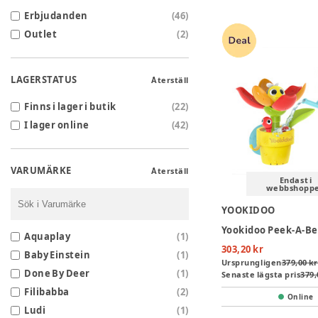
Erbjudanden
(
46
)
Outlet
(
2
)
LAGERSTATUS
Återställ
Finns i lager i butik
(
22
)
I lager online
(
42
)
VARUMÄRKE
Återställ
Endast i
webbshopp
YOOKIDOO
Aquaplay
(
1
)
303,20 kr
Baby Einstein
(
1
)
Ursprungligen
379,00 kr
Done By Deer
(
1
)
Senaste lägsta pris
379,
Filibabba
(
2
)
Online
Ludi
(
1
)