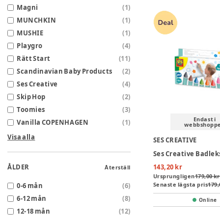
Magni
(
1
)
MUNCHKIN
(
1
)
MUSHIE
(
1
)
Playgro
(
4
)
Rätt Start
(
11
)
Scandinavian Baby Products
(
2
)
Ses Creative
(
4
)
Skip Hop
(
2
)
Toomies
(
3
)
Endast i
Vanilla COPENHAGEN
(
1
)
webbshopp
Visa alla
SES CREATIVE
ÅLDER
143,20 kr
Återställ
Ursprungligen
179,00 kr
Senaste lägsta pris
179,
0-6 mån
(
6
)
6-12 mån
(
8
)
Online
12-18 mån
(
12
)