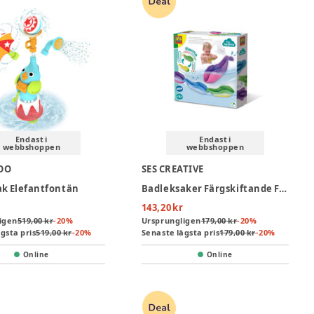
Endast i
Endast i
webbshoppen
webbshoppen
OO
SES CREATIVE
k Elefantfontän
Badleksaker Färgskiftande Fiskar
143,20 kr
igen
519,00 kr
-
20
%
Ursprungligen
179,00 kr
-
20
%
gsta pris
519,00 kr
-
20
%
Senaste lägsta pris
179,00 kr
-
20
%
Online
Online