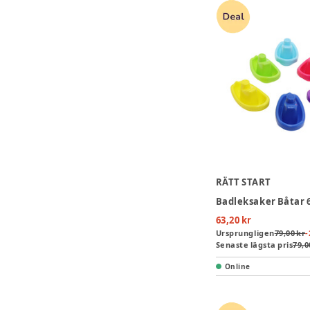
RÄTT START
Badleksaker Båtar 
63,20 kr
Ursprungligen
79,00 kr
-
Senaste lägsta pris
79,0
Online