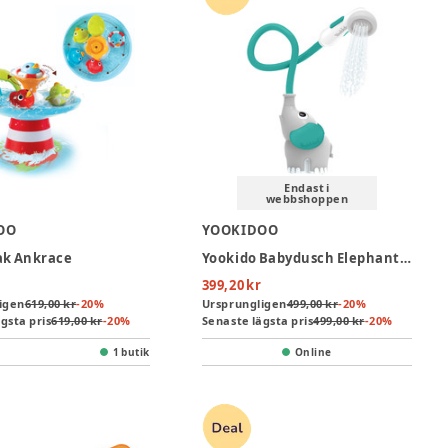
Endast i
webbshoppen
OO
YOOKIDOO
ak Ankrace
Yookido Babydusch Elephant - Grön
399,20 kr
igen
619,00 kr
-
20
%
Ursprungligen
499,00 kr
-
20
%
gsta pris
619,00 kr
-
20
%
Senaste lägsta pris
499,00 kr
-
20
%
1 butik
Online