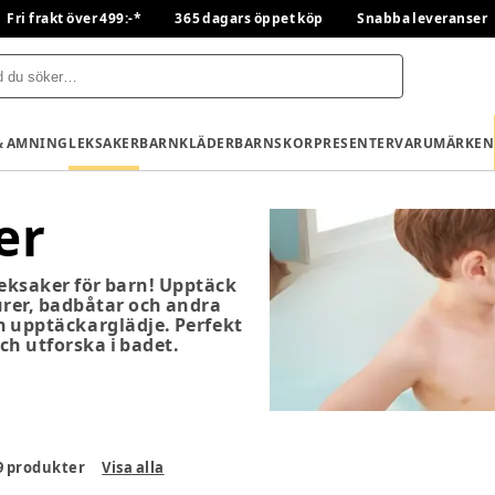
Fri frakt över 499:-*
365 dagars öppet köp
Snabba leveranser
& AMNING
LEKSAKER
BARNKLÄDER
BARNSKOR
PRESENTER
VARUMÄRKEN
er
eksaker för barn! Upptäck
urer, badbåtar och andra
h upptäckarglädje. Perfekt
ch utforska i badet.
9
produkter
Visa alla