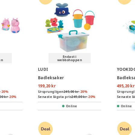
Endast i
en
webbshoppen
LUDI
YOOKID
Badleksaker
Badleks
199,20 kr
495,20 kr
-
20
%
Ursprungligen
249,00 kr
-
20
%
Ursprungl
00 kr
-
20
%
Senaste lägsta pris
249,00 kr
-
20
%
Senaste lä
Online
Online