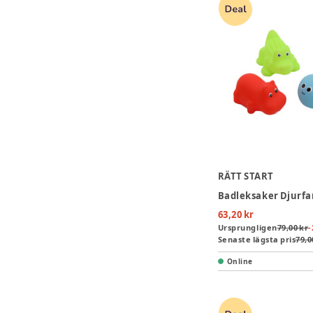
RÄTT START
Badleksaker Djurfa
63,20 kr
Ursprungligen
79,00 kr
-
Senaste lägsta pris
79,0
Online