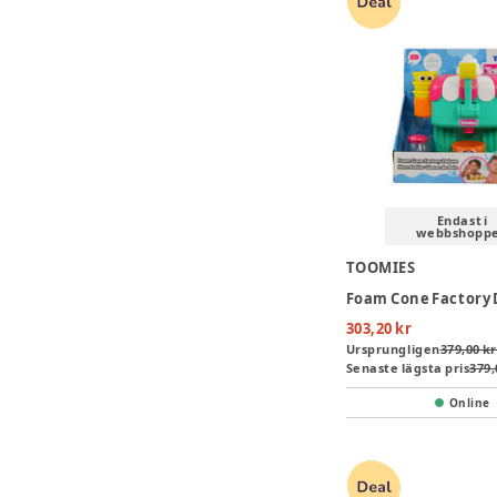
Endast i
webbshopp
TOOMIES
Foam Cone Factory
303,20 kr
Ursprungligen
379,00 kr
Senaste lägsta pris
379,
Online