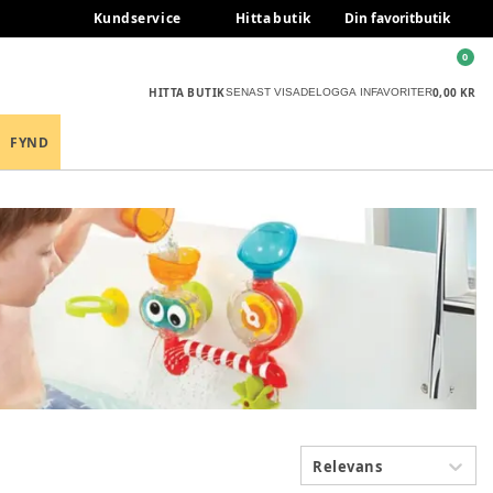
Kundservice
Hitta butik
Din favoritbutik
0
HITTA BUTIK
0,00 KR
SENAST VISADE
LOGGA IN
FAVORITER
FYND
Relevans