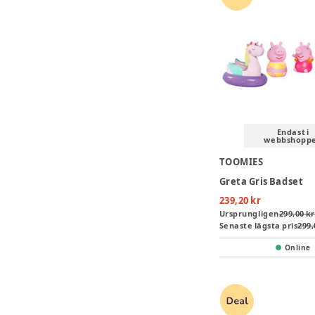
Endast i
webbshopp
TOOMIES
Greta Gris Badset
239,20 kr
Ursprungligen
299,00 kr
Senaste lägsta pris
299,
Online