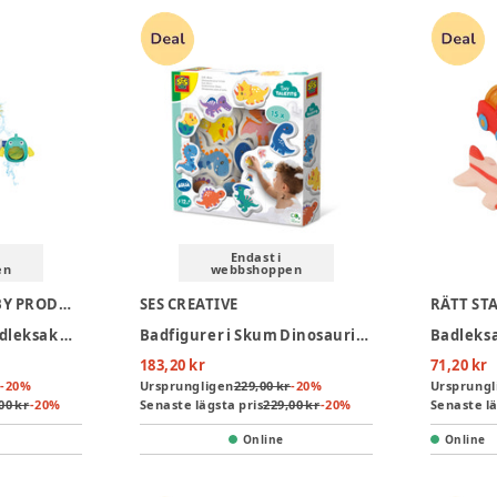
Endast i
en
webbshoppen
SCANDINAVIAN BABY PRODUCTS
SES CREATIVE
RÄTT ST
Scandinavian BP Badleksak Vattenlaboratorium
Badfigurer i Skum Dinosaurier
Badleksa
183,20 kr
71,20 kr
-
20
%
Ursprungligen
229,00 kr
-
20
%
Ursprungl
00 kr
-
20
%
Senaste lägsta pris
229,00 kr
-
20
%
Senaste lä
Online
Online