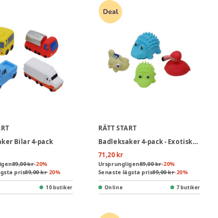
ART
RÄTT START
ker Bilar 4-pack
Badleksaker 4-pack - Exotiska Djur
71,20 kr
igen
89,00 kr
-
20
%
Ursprungligen
89,00 kr
-
20
%
gsta pris
89,00 kr
-
20
%
Senaste lägsta pris
89,00 kr
-
20
%
10 butiker
Online
7 butiker