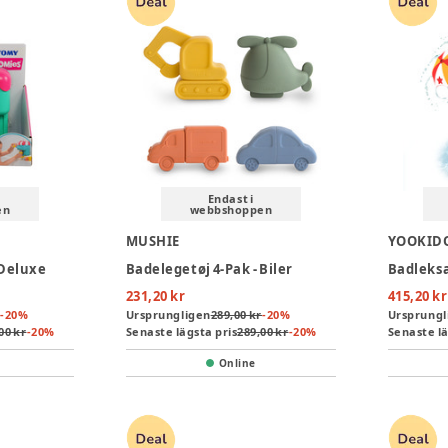
Endast i
en
webbshoppen
MUSHIE
YOOKID
 Deluxe
Badelegetøj 4-Pak - Biler
Badleksa
231,20 kr
415,20 kr
-
20
%
Ursprungligen
289,00 kr
-
20
%
Ursprungl
00 kr
-
20
%
Senaste lägsta pris
289,00 kr
-
20
%
Senaste lä
Online