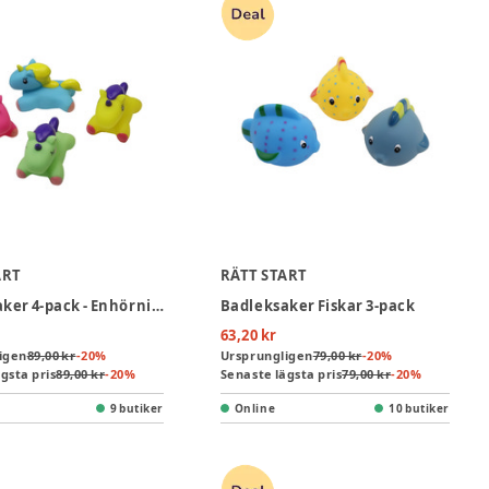
ART
RÄTT START
Badleksaker 4-pack - Enhörningar
Badleksaker Fiskar 3-pack
63,20 kr
igen
89,00 kr
-
20
%
Ursprungligen
79,00 kr
-
20
%
gsta pris
89,00 kr
-
20
%
Senaste lägsta pris
79,00 kr
-
20
%
9 butiker
Online
10 butiker