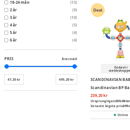
18-24 mån
(
13
)
2 år
(
9
)
3 år
(
10
)
4 år
(
5
)
5 år
(
4
)
6 år
(
4
)
PRIS
Återställ
Endast i
webbshopp
47,20 kr
495,20 kr
239,20 kr
Ursprungligen
299,00 kr
Senaste lägsta pris
299,
Online