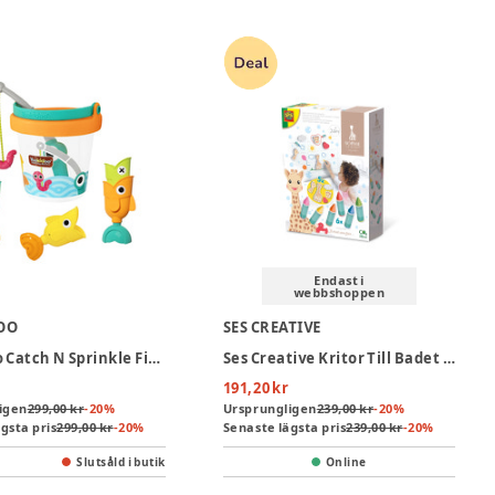
Endast i
webbshoppen
OO
SES CREATIVE
Yookidoo Catch N Sprinkle Fishing Set Og Bucket
Ses Creative Kritor Till Badet - Sophie La Girafe
191,20 kr
igen
299,00 kr
-
20
%
Ursprungligen
239,00 kr
-
20
%
gsta pris
299,00 kr
-
20
%
Senaste lägsta pris
239,00 kr
-
20
%
Slutsåld i butik
Online