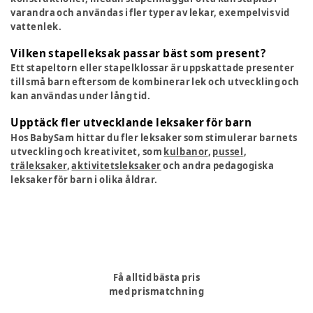
varandra och användas i fler typer av lekar, exempelvis vid
vattenlek.
Vilken stapelleksak passar bäst som present?
Ett stapeltorn eller stapelklossar är uppskattade presenter
till små barn eftersom de kombinerar lek och utveckling och
kan användas under lång tid.
Upptäck fler utvecklande leksaker för barn
Hos BabySam hittar du fler leksaker som stimulerar barnets
utveckling och kreativitet, som
kulbanor
,
pussel
,
träleksaker
,
aktivitetsleksaker
och andra pedagogiska
leksaker för barn i olika åldrar.
Få alltid bästa pris
med prismatchning