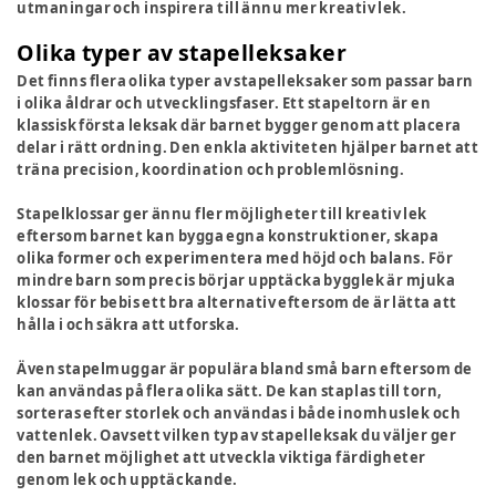
utmaningar och inspirera till ännu mer kreativ lek.
Olika typer av stapelleksaker
Det finns flera olika typer av stapelleksaker som passar barn
i olika åldrar och utvecklingsfaser. Ett stapeltorn är en
klassisk första leksak där barnet bygger genom att placera
delar i rätt ordning. Den enkla aktiviteten hjälper barnet att
träna precision, koordination och problemlösning.
Stapelklossar ger ännu fler möjligheter till kreativ lek
eftersom barnet kan bygga egna konstruktioner, skapa
olika former och experimentera med höjd och balans. För
mindre barn som precis börjar upptäcka bygglek är mjuka
klossar för bebis ett bra alternativ eftersom de är lätta att
hålla i och säkra att utforska.
Även stapelmuggar är populära bland små barn eftersom de
kan användas på flera olika sätt. De kan staplas till torn,
sorteras efter storlek och användas i både inomhuslek och
vattenlek. Oavsett vilken typ av stapelleksak du väljer ger
den barnet möjlighet att utveckla viktiga färdigheter
genom lek och upptäckande.