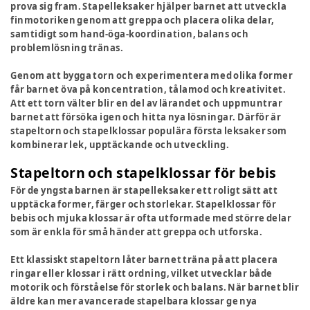
prova sig fram. Stapelleksaker hjälper barnet att utveckla
finmotoriken genom att greppa och placera olika delar,
samtidigt som hand-öga-koordination, balans och
problemlösning tränas.
Genom att bygga torn och experimentera med olika former
får barnet öva på koncentration, tålamod och kreativitet.
Att ett torn välter blir en del av lärandet och uppmuntrar
barnet att försöka igen och hitta nya lösningar. Därför är
stapeltorn och stapelklossar populära första leksaker som
kombinerar lek, upptäckande och utveckling.
Stapeltorn och stapelklossar för bebis
För de yngsta barnen är stapelleksaker ett roligt sätt att
upptäcka former, färger och storlekar. Stapelklossar för
bebis och mjuka klossar är ofta utformade med större delar
som är enkla för små händer att greppa och utforska.
Ett klassiskt stapeltorn låter barnet träna på att placera
ringar eller klossar i rätt ordning, vilket utvecklar både
motorik och förståelse för storlek och balans. När barnet blir
äldre kan mer avancerade stapelbara klossar ge nya