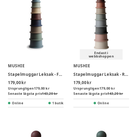
Endast i
webbshoppen
MUSHIE
MUSHIE
Stapelmuggar Leksak - Forest
Stapelmuggar Leksak - Rainbow
179,00 kr
179,00 kr
Ursprungligen
179,00 kr
Ursprungligen
179,00 kr
Senaste lägsta pris
143,20 kr
Senaste lägsta pris
143,20 kr
Online
1 butik
Online