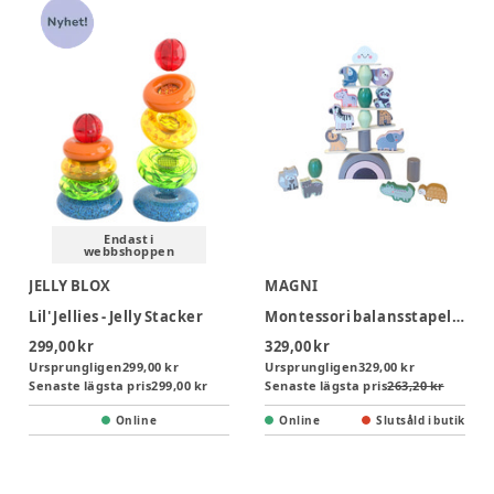
Endast i
webbshoppen
JELLY BLOX
MAGNI
Lil' Jellies - Jelly Stacker
Montessori balansstapel med djur
299,00 kr
329,00 kr
Ursprungligen
299,00 kr
Ursprungligen
329,00 kr
Senaste lägsta pris
299,00 kr
Senaste lägsta pris
263,20 kr
Online
Online
Slutsåld i butik