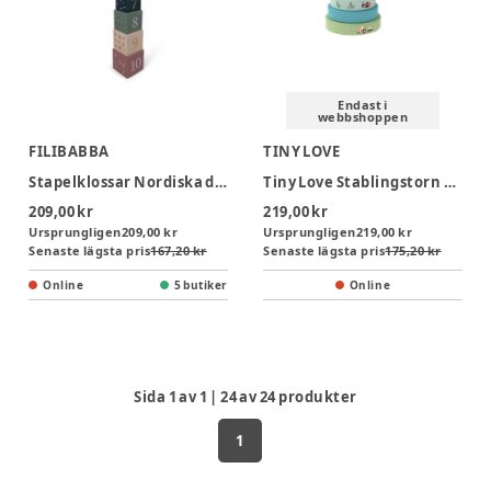
Endast i
webbshoppen
FILIBABBA
TINY LOVE
Stapelklossar Nordiska djur
Tiny Love Stablingstorn Trä Farmer
209,00 kr
219,00 kr
Ursprungligen
209,00 kr
Ursprungligen
219,00 kr
Senaste lägsta pris
167,20 kr
Senaste lägsta pris
175,20 kr
Online
5 butiker
Online
Sida
1
av
1
|
24
av
24
produkter
1