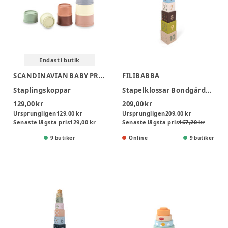
Endast i butik
SCANDINAVIAN BABY PRODUCTS
FILIBABBA
Staplingskoppar
Stapelklossar Bondgården
129,00 kr
209,00 kr
Ursprungligen
129,00 kr
Ursprungligen
209,00 kr
Senaste lägsta pris
129,00 kr
Senaste lägsta pris
167,20 kr
9 butiker
Online
9 butiker