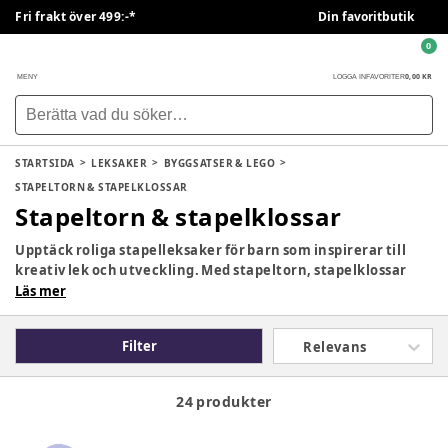
Fri frakt över 499:-*
Din favoritbutik
0
0,00 KR
MENY
LOGGA IN
FAVORITER
STARTSIDA
LEKSAKER
BYGGSATSER & LEGO
STAPELTORN & STAPELKLOSSAR
Stapeltorn & stapelklossar
Upptäck roliga stapelleksaker för barn som inspirerar till
kreativ lek och utveckling. Med stapeltorn, stapelklossar
och stapelmuggar får barnet träna finmotorik,
Läs mer
koordination och problemlösning genom lek. Välj bland
utvecklande leksaker för bebisar och små byggare som vill
Filter
Relevans
utforska färger, former och balans.
24 produkter