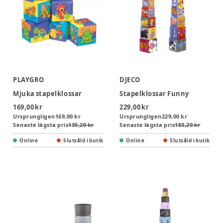
PLAYGRO
DJECO
Mjuka stapelklossar
Stapelklossar Funny
169,00 kr
229,00 kr
Ursprungligen
169,00 kr
Ursprungligen
229,00 kr
Senaste lägsta pris
135,20 kr
Senaste lägsta pris
183,20 kr
Online
Slutsåld i butik
Online
Slutsåld i butik