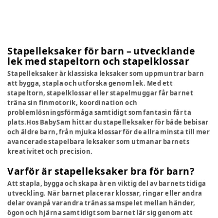
Stapelleksaker för barn – utvecklande
lek med stapeltorn och stapelklossar
Stapelleksaker är klassiska leksaker som uppmuntrar barn
att bygga, stapla och utforska genom lek. Med ett
stapeltorn, stapelklossar eller stapelmuggar får barnet
träna sin finmotorik, koordination och
problemlösningsförmåga samtidigt som fantasin får ta
plats.Hos BabySam hittar du stapelleksaker för både bebisar
och äldre barn, från mjuka klossar för de allra minsta till mer
avancerade stapelbara leksaker som utmanar barnets
kreativitet och precision.
Varför är stapelleksaker bra för barn?
Att stapla, bygga och skapa är en viktig del av barnets tidiga
utveckling. När barnet placerar klossar, ringar eller andra
delar ovanpå varandra tränas samspelet mellan händer,
ögon och hjärna samtidigt som barnet lär sig genom att