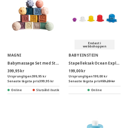
Endast i
webbshoppen
MAGNI
BABY EINSTEIN
Babymassage Set med Stapelklossar 15 st
Stapelleksak Ocean Explorers
399,95 kr
199,00 kr
Ursprungligen
399,95 kr
Ursprungligen
199,00 kr
Senaste lägsta pris
399,95 kr
Senaste lägsta pris
159,20 kr
Online
Slutsåld i butik
Online