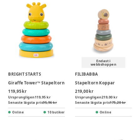
Endast i
webbshoppen
BRIGHT STARTS
FILIBABBA
Giraffe Tower™ Stapeltorn
Stapeltorn Koppar
119,95 kr
219,00 kr
Ursprungligen
119,95 kr
Ursprungligen
219,00 kr
Senaste lägsta pris
95,96 kr
Senaste lägsta pris
175,20 kr
Online
10 butiker
Online