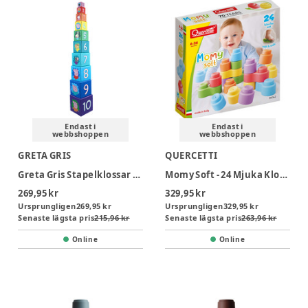
Endast i
Endast i
webbshoppen
webbshoppen
GRETA GRIS
QUERCETTI
Greta Gris Stapelklossar - Stacking Cubes - 10 st
Momy Soft - 24 Mjuka Klossar
269,95 kr
329,95 kr
Ursprungligen
269,95 kr
Ursprungligen
329,95 kr
Senaste lägsta pris
215,96 kr
Senaste lägsta pris
263,96 kr
Online
Online