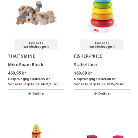
Endast i
Endast i
webbshoppen
webbshoppen
THAT´S MINE
FISHER-PRICE
Miko Foam Block
Stabeltårn
469,95 kr
169,00 kr
Ursprungligen
469,95 kr
Ursprungligen
169,00 kr
Senaste lägsta pris
469,95 kr
Senaste lägsta pris
135,20 kr
Online
Online