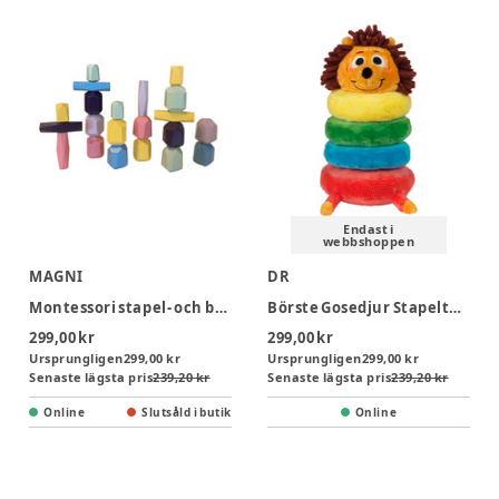
Endast i
webbshoppen
MAGNI
DR
Montessori stapel- och balansstenar i trä
Börste Gosedjur Stapeltorn
299,00 kr
299,00 kr
Ursprungligen
299,00 kr
Ursprungligen
299,00 kr
Senaste lägsta pris
239,20 kr
Senaste lägsta pris
239,20 kr
Online
Slutsåld i butik
Online