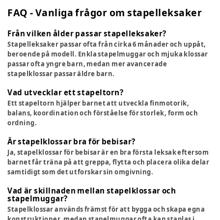
FAQ - Vanliga frågor om stapelleksaker
Från vilken ålder passar stapelleksaker?
Stapelleksaker passar ofta från cirka 6 månader och uppåt,
beroende på modell. Enkla stapelmuggar och mjuka klossar
passar ofta yngre barn, medan mer avancerade
stapelklossar passar äldre barn.
Vad utvecklar ett stapeltorn?
Ett stapeltorn hjälper barnet att utveckla finmotorik,
balans, koordination och förståelse för storlek, form och
ordning.
Är stapelklossar bra för bebisar?
Ja, stapelklossar för bebisar är en bra första leksak eftersom
barnet får träna på att greppa, flytta och placera olika delar
samtidigt som det utforskar sin omgivning.
Vad är skillnaden mellan stapelklossar och
stapelmuggar?
Stapelklossar används främst för att bygga och skapa egna
konstruktioner, medan stapelmuggar ofta kan staplas i