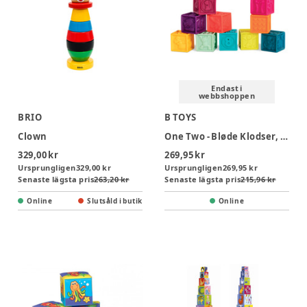
Endast i
webbshoppen
BRIO
B TOYS
Clown
One Two - Bløde Klodser, Mint
329,00 kr
269,95 kr
Ursprungligen
329,00 kr
Ursprungligen
269,95 kr
Senaste lägsta pris
263,20 kr
Senaste lägsta pris
215,96 kr
Online
Slutsåld i butik
Online