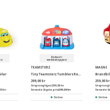
Endast i
en
webbshoppen
TEAMSTERZ
MAGNI
ilar
Tiny Teamsterz Tumblers Rescue HQ With 3 Cars
Brandbil
299,00 kr
259,00 kr
Ursprungligen
299,00 kr
Ursprungl
00 kr
Senaste lägsta pris
239,20 kr
Senaste lä
Online
Online