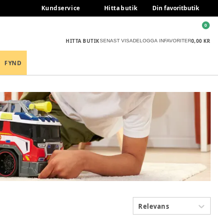
Kundservice
Hitta butik
Din favoritbutik
0
HITTA BUTIK
0,00 KR
SENAST VISADE
LOGGA IN
FAVORITER
FYND
Relevans