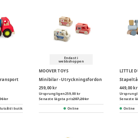
Endast i
webbshoppen
MOOVER TOYS
LITTLE 
transport
Minibilar - Utryckningsfordon
Stapeltåg
259,00 kr
449,00 kr
Ursprungligen
259,00 kr
Ursprungl
96 kr
Senaste lägsta pris
207,20 kr
Senaste lä
lutsåld i butik
Online
Online