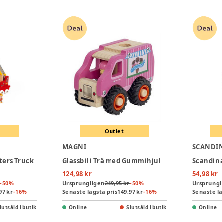
Outlet
MAGNI
hters Truck
Glassbil i Trä med Gummihjul
124,98 kr
54,98 kr
-
50
%
Ursprungligen
249,95 kr
-
50
%
Ursprungl
97 kr
-
16
%
Senaste lägsta pris
149,97 kr
-
16
%
Senaste lä
lutsåld i butik
Online
Slutsåld i butik
Online