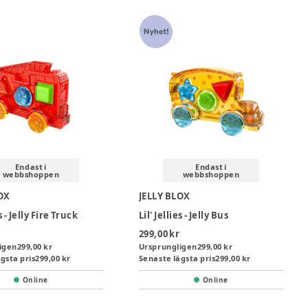
Endast i
Endast i
webbshoppen
webbshoppen
OX
JELLY BLOX
es - Jelly Fire Truck
Lil' Jellies - Jelly Bus
299,00 kr
igen
299,00 kr
Ursprungligen
299,00 kr
gsta pris
299,00 kr
Senaste lägsta pris
299,00 kr
Online
Online