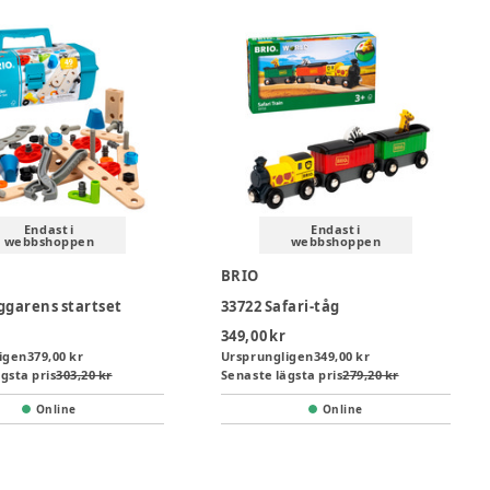
Endast i
Endast i
webbshoppen
webbshoppen
BRIO
ggarens startset
33722 Safari-tåg
349,00 kr
igen
379,00 kr
Ursprungligen
349,00 kr
gsta pris
303,20 kr
Senaste lägsta pris
279,20 kr
Online
Online