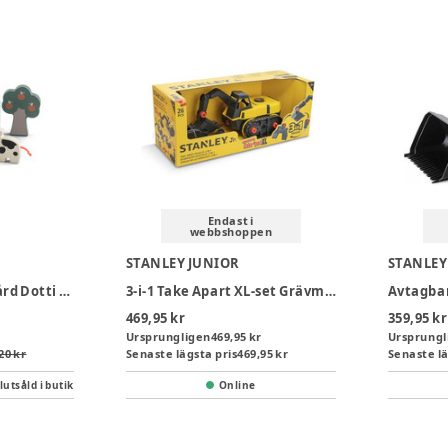
Endast i
webbshoppen
STANLEY JUNIOR
STANLEY
Lekset Liten bondgård Dotti Färgmix
3-i-1 Take Apart XL-set Grävmaskin
Avtagbar
469,95 kr
359,95 kr
Ursprungligen
469,95 kr
Ursprungl
20 kr
Senaste lägsta pris
469,95 kr
Senaste lä
lutsåld i butik
Online