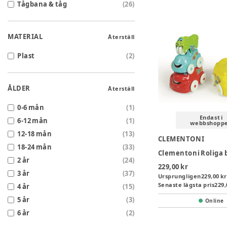
Tågbana & tåg
(
26
)
MATERIAL
Återställ
Plast
(
2
)
ÅLDER
Återställ
0-6 mån
(
1
)
Endast i
6-12 mån
(
1
)
webbshopp
12-18 mån
(
13
)
CLEMENTONI
18-24 mån
(
33
)
Clementoni Roliga b
2 år
(
24
)
229,00 kr
3 år
(
37
)
Ursprungligen
229,00 kr
Senaste lägsta pris
229,
4 år
(
15
)
5 år
(
3
)
Online
6 år
(
2
)