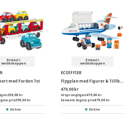
Endast i
Endast i
webbshoppen
webbshoppen
ER
ECOIFFIER
port med Fordon 7st
Flygplan med Figurer & Tilllbehör
479,00 kr
igen
299,00 kr
Ursprungligen
479,00 kr
gsta pris
299,00 kr
Senaste lägsta pris
479,00 kr
Online
Online