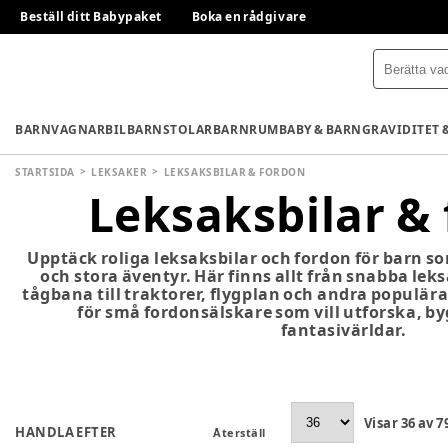
Beställ ditt Babypaket
Boka en rådgivare
BARNVAGNAR
BILBARNSTOLAR
BARNRUM
BABY & BARN
GRAVIDITET 
STARTSIDA
LEKSAKER
LEKSAKSBILAR & FORDON
Leksaksbilar &
Upptäck roliga leksaksbilar och fordon för barn som
och stora äventyr. Här finns allt från snabba le
tågbana till traktorer, flygplan och andra populära
för små fordonsälskare som vill utforska, b
fantasivärldar.
Visar
36
av
7
HANDLA EFTER
Återställ