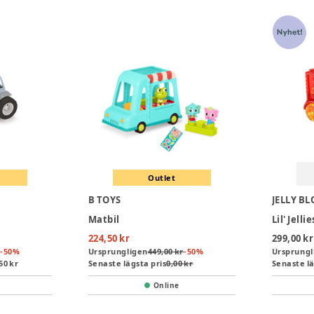
Outlet
B TOYS
JELLY BL
Matbil
Lil' Jelli
224,50 kr
299,00 kr
-
50
%
Ursprungligen
449,00 kr
-
50
%
Ursprungl
50 kr
Senaste lägsta pris
0,00 kr
Senaste lä
Online