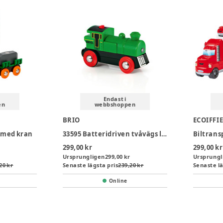
Endast i
en
webbshoppen
BRIO
ECOIFFI
 med kran
33595 Batteridriven tvåvägs lokomotiv, grön/svart
Biltrans
299,00 kr
299,00 kr
Ursprungligen
299,00 kr
Ursprungl
20 kr
Senaste lägsta pris
239,20 kr
Senaste lä
Online