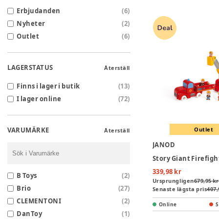
Erbjudanden
(
6
)
Nyheter
(
2
)
Outlet
(
6
)
LAGERSTATUS
Återställ
Finns i lager i butik
(
13
)
I lager online
(
72
)
VARUMÄRKE
Outlet
Återställ
JANOD
Story Giant Firefig
339,98 kr
B Toys
(
2
)
Ursprungligen
679,95 kr
Brio
(
27
)
Senaste lägsta pris
407,
CLEMENTONI
(
2
)
Online
S
DanToy
(
1
)