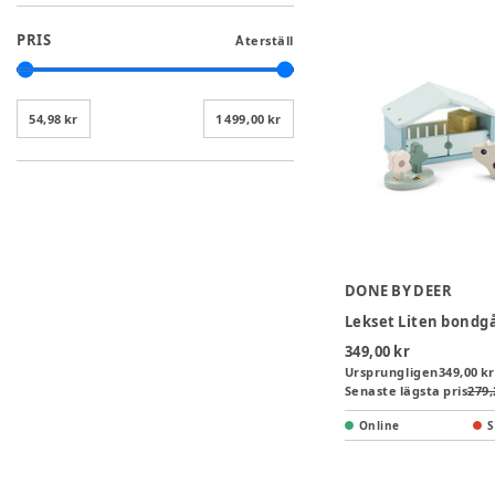
PRIS
Återställ
54,98 kr
1 499,00 kr
DONE BY DEER
349,00 kr
Ursprungligen
349,00 kr
Senaste lägsta pris
279,
Online
S