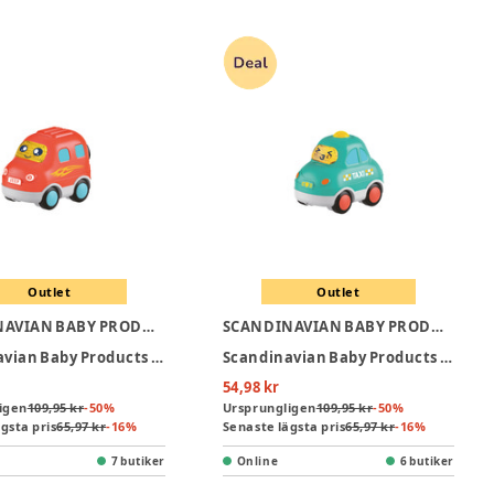
Outlet
Outlet
SCANDINAVIAN BABY PRODUCTS
SCANDINAVIAN BABY PRODUCTS
Scandinavian Baby Products Minibil Jeep
Scandinavian Baby Products Minibil Taxi
54,98 kr
igen
109,95 kr
-
50
%
Ursprungligen
109,95 kr
-
50
%
gsta pris
65,97 kr
-
16
%
Senaste lägsta pris
65,97 kr
-
16
%
7 butiker
Online
6 butiker