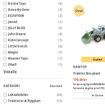
Dickie Toys
(
4
)
Done By Deer
(
2
)
ECOIFFIER
(
2
)
Janod
(
1
)
JELLY BLOX
(
2
)
John Deere
(
4
)
Kids Concept
(
1
)
Little Dutch
(
6
)
Magni
(
7
)
Moover Toys
(
1
)
Outlet
Oball
(
1
)
DANTOY
Visa alla
Traktor Bio-plast
179,50 kr
Ursprungligen
359,00 kr
KATEGORI
Återställ
Senaste lägsta pris
179,
Leksaksbilar
(
40
)
Online
Traktorer & flygplan
(
13
)