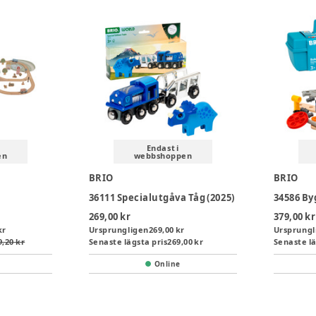
Endast i
en
webbshoppen
BRIO
BRIO
36111 Specialutgåva Tåg (2025)
34586 By
269,00 kr
379,00 kr
kr
Ursprungligen
269,00 kr
Ursprungl
9,20 kr
Senaste lägsta pris
269,00 kr
Senaste lä
Online