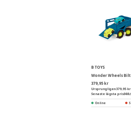
B TOYS
Wonder Wheels Bil
379,95 kr
Ursprungligen
379,95 kr
Senaste lägsta pris
303,
Online
S