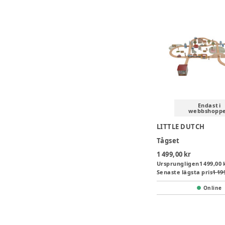
Endast i
webbshopp
LITTLE DUTCH
Tågset
1 499,00 kr
Ursprungligen
1 499,00 
Senaste lägsta pris
1 19
Online