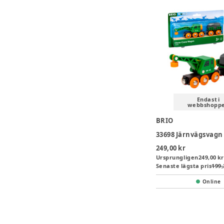
Endast i
webbshopp
BRIO
33698 Järnvägsvagn
249,00 kr
Ursprungligen
249,00 kr
Senaste lägsta pris
199,
Online