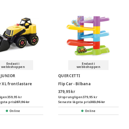
Endast i
Endast i
webbshoppen
webbshoppen
 JUNIOR
QUERCETTI
 XL frontlastare
Flip Car - Bilbana
379,95 kr
igen
359,95 kr
Ursprungligen
379,95 kr
gsta pris
287,96 kr
Senaste lägsta pris
303,96 kr
Online
Online