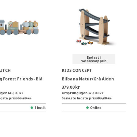
Endast i
webbshoppen
DUTCH
KIDS CONCEPT
 Forest Friends - Blå
Bilbana Natur/Grå Aiden
379,00 kr
igen
449,00 kr
Ursprungligen
379,00 kr
gsta pris
359,20 kr
Senaste lägsta pris
303,20 kr
1 butik
Online