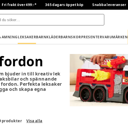
Fri frakt över 499:-*
365 dagars öppet köp
Snabba leveranser
& AMNING
LEKSAKER
BARNKLÄDER
BARNSKOR
PRESENTER
VARUMÄRKEN
 fordon
 bjuder in till kreativ lek
ksaksbilar och spännande
 fordon. Perfekta leksaker
ygga och skapa egna
9
produkter
Visa alla