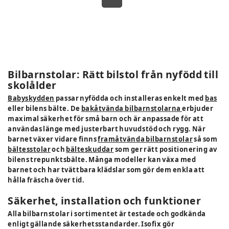
Bilbarnstolar: Rätt bilstol från nyfödd till
skolålder
Babyskydden
passar nyfödda och installeras enkelt med
bas
eller bilens bälte. De
bakåtvända bilbarnstolarna
erbjuder
maximal säkerhet för små barn och är anpassade för att
användas länge med justerbart huvudstöd och rygg. När
barnet växer vidare finns
framåtvända bilbarnstolar
så som
bältesstolar
och
bälteskuddar
som ger rätt positionering av
bilens trepunktsbälte. Många modeller kan växa med
barnet och har tvättbara klädslar som gör dem enkla att
hålla fräscha över tid.
Säkerhet, installation och funktioner
Alla bilbarnstolar i sortimentet är testade och godkända
enligt gällande säkerhetsstandarder. Isofix gör