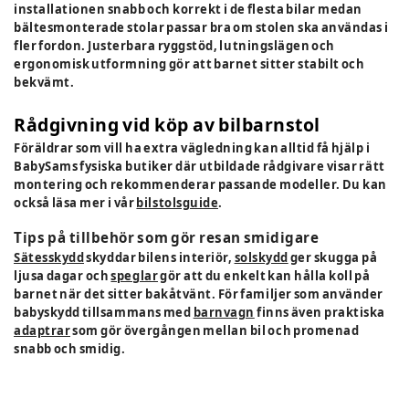
installationen snabb och korrekt i de flesta bilar medan
bältesmonterade stolar passar bra om stolen ska användas i
fler fordon. Justerbara ryggstöd, lutningslägen och
ergonomisk utformning gör att barnet sitter stabilt och
bekvämt.
Rådgivning vid köp av bilbarnstol
Föräldrar som vill ha extra vägledning kan alltid få hjälp i
BabySams fysiska butiker där utbildade rådgivare visar rätt
montering och rekommenderar passande modeller. Du kan
också läsa mer i vår
bilstolsguide
.
Tips på tillbehör som gör resan smidigare
Sätesskydd
skyddar bilens interiör,
solskydd
ger skugga på
ljusa dagar och
speglar
gör att du enkelt kan hålla koll på
barnet när det sitter bakåtvänt. För familjer som använder
babyskydd tillsammans med
barnvagn
finns även praktiska
adaptrar
som gör övergången mellan bil och promenad
snabb och smidig.