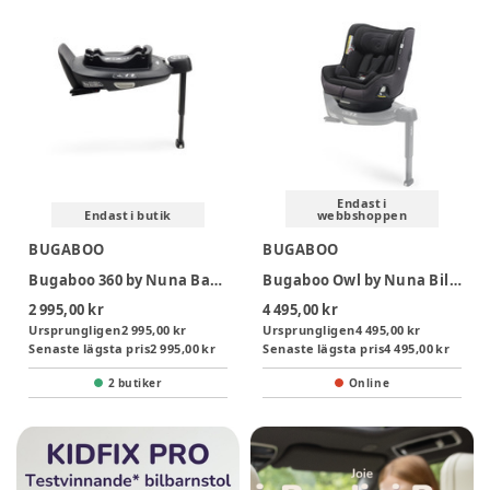
Endast i
Endast i butik
webbshoppen
BUGABOO
BUGABOO
Bugaboo 360 by Nuna Bas - Black
Bugaboo Owl by Nuna Bilbarnstol - Black
2 995,00 kr
4 495,00 kr
Ursprungligen
2 995,00 kr
Ursprungligen
4 495,00 kr
Senaste lägsta pris
2 995,00 kr
Senaste lägsta pris
4 495,00 kr
2 butiker
Online