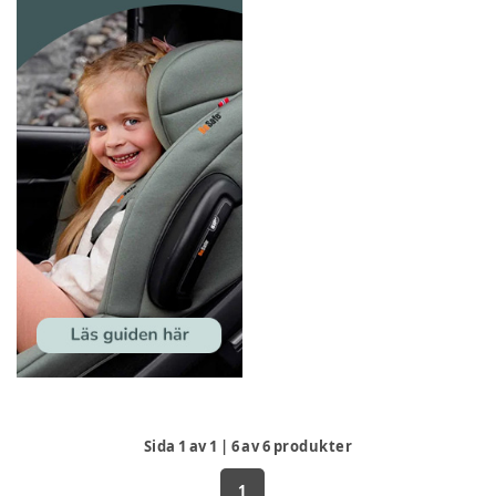
Sida
1
av
1
|
6
av
6
produkter
1