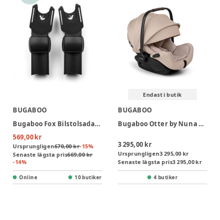
Endast i butik
BUGABOO
BUGABOO
Bugaboo Fox Bilstolsadapter - Black
Bugaboo Otter by Nuna Babyskydd - Desert Taupe Melange
569,00 kr
3 295,00 kr
Ursprungligen
670,00 kr
-
15
%
Ursprungligen
3 295,00 kr
Senaste lägsta pris
669,00 kr
-
14
%
Senaste lägsta pris
3 295,00 kr
Online
10 butiker
4 butiker