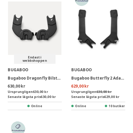
Endast i
webbshoppen
BUGABOO
BUGABOO
Bugaboo Dragonfly Bilstolsadapter - Black
Bugaboo Butterfly 2 Adapter
630,00 kr
629,00 kr
Ursprungligen
630,00 kr
Ursprungligen
630,00 kr
Senaste lägsta pris
630,00 kr
Senaste lägsta pris
629,00 kr
Online
Online
10 butiker