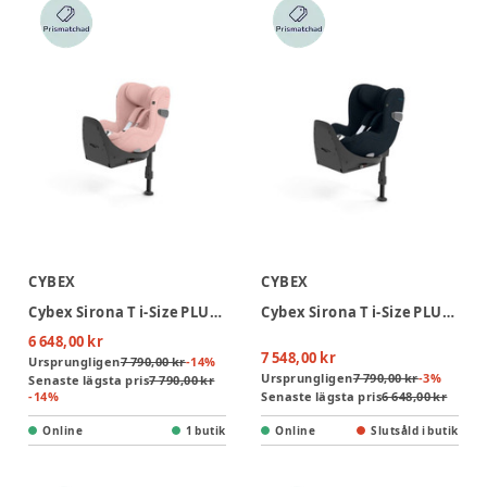
CYBEX
CYBEX
Cybex Sirona T i-Size PLUS Bilbarnstol inkl. bas - Peach Pink
Cybex Sirona T i-Size PLUS Bilbarnstol inkl. bas - Nautical Blue
6 648,00 kr
7 548,00 kr
Ursprungligen
7 790,00 kr
-
14
%
Ursprungligen
7 790,00 kr
-
3
%
Senaste lägsta pris
7 790,00 kr
-
14
%
Senaste lägsta pris
6 648,00 kr
Online
1 butik
Online
Slutsåld i butik