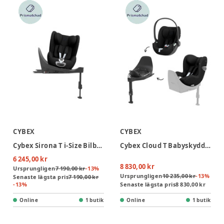
CYBEX
CYBEX
Cybex Sirona T i-Size Bilbarnstol inkl. bas - Sepia Black
Cybex Cloud T Babyskydd + Sirona T Bilbarnstol inkl. bas
6 245,00 kr
8 830,00 kr
Ursprungligen
7 190,00 kr
-
13
%
Ursprungligen
10 235,00 kr
-
13
%
Senaste lägsta pris
7 190,00 kr
-
13
%
Senaste lägsta pris
8 830,00 kr
Online
1 butik
Online
1 butik