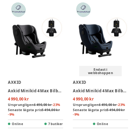
Endast i
webbshoppen
AXKID
AXKID
Axkid Minikid 4 Max Bilbarnstol Inkl. Sparkskydd - Arctic Mist Grey
Axkid Minikid 4 Max Bilbarnstol Inkl. Sparkskydd - Glacier Lake BLue
4 990,00 kr
4 990,00 kr
Ursprungligen
6 490,00 kr
-
23
%
Ursprungligen
6 490,00 kr
-
23
%
Senaste lägsta pris
5 494,00 kr
Senaste lägsta pris
5 494,00 kr
-
9
%
-
9
%
Online
7 butiker
Online