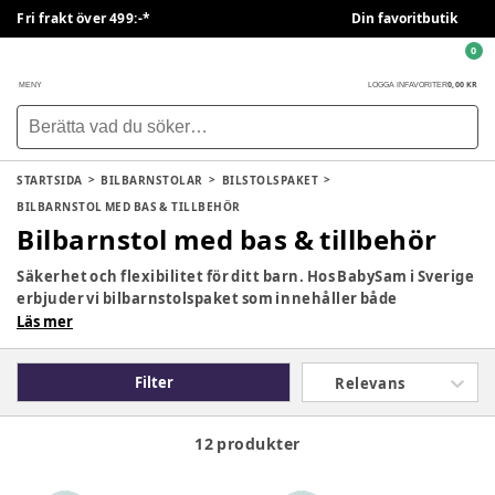
Fri frakt över 499:-*
Din favoritbutik
0
0,00 KR
MENY
LOGGA IN
FAVORITER
STARTSIDA
BILBARNSTOLAR
BILSTOLSPAKET
BILBARNSTOL MED BAS & TILLBEHÖR
Bilbarnstol med bas & tillbehör
Säkerhet och flexibilitet för ditt barn. Hos BabySam i Sverige
erbjuder vi bilbarnstolspaket som innehåller både
bilbarnstol och bas från välkända märken som Britax Römer,
Läs mer
Cybex och Maxi Cosi. Med en bas får du en snabb och säker
installation som underlättar vardagen och ger ditt barn
Filter
Relevans
bästa möjliga skydd i bilen.
12 produkter