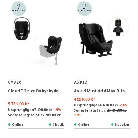
CYBEX
AXKID
Cloud T I-size Babyskydd + Sirona T I-size Bilbarnstol - Sepia Black
Axkid Minikid 4 Max Bilbarnstol Inkl. Sparkskydd - Coastal Storm Black
4 990,00 kr
5 781,00 kr
Ursprungligen
6 490,00 kr
-
23
%
Ursprungligen
7 190,00 kr
-
19
%
Senaste lägsta pris
5 494,00 kr
Senaste lägsta pris
5 781,00 kr
-
9
%
Online
1 butik
Online
9 butiker