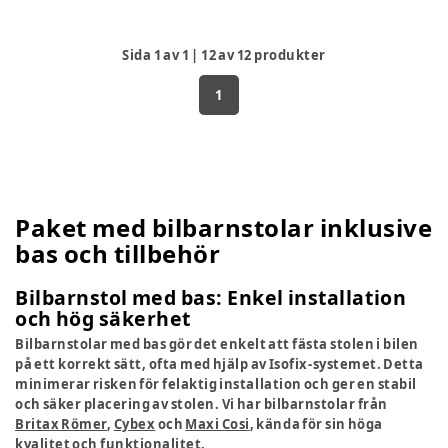
Sida
1
av
1
|
12
av
12
produkter
1
Paket med bilbarnstolar inklusive
bas och tillbehör
Bilbarnstol med bas: Enkel installation
och hög säkerhet
Bilbarnstolar med bas gör det enkelt att fästa stolen i bilen
på ett korrekt sätt, ofta med hjälp av Isofix-systemet. Detta
minimerar risken för felaktig installation och ger en stabil
och säker placering av stolen. Vi har bilbarnstolar från
Britax Römer
,
Cybex
och
Maxi Cosi
, kända för sin höga
kvalitet och funktionalitet.