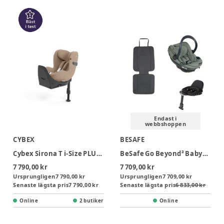
Endast i
webbshoppen
CYBEX
BESAFE
Cybex Sirona T i-Size PLUS Bilbarnstol inkl. bas - Cozy Beige
BeSafe Go Beyond² Babyskydd inkl. bas & sparkskydd - Meadow Green SoftBreeze
7 790,00 kr
7 709,00 kr
Ursprungligen
7 790,00 kr
Ursprungligen
7 709,00 kr
Senaste lägsta pris
7 790,00 kr
Senaste lägsta pris
6 833,00 kr
Online
2 butiker
Online