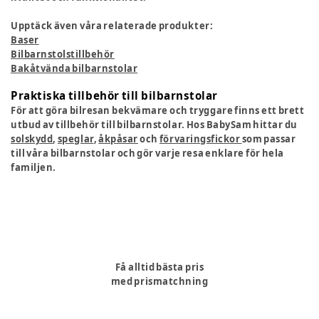
Upptäck även våra relaterade produkter:
Baser
Bilbarnstolstillbehör
Bakåtvända bilbarnstolar
Praktiska tillbehör till bilbarnstolar
För att göra bilresan bekvämare och tryggare finns ett brett
utbud av tillbehör till bilbarnstolar. Hos BabySam hittar du
solskydd
,
speglar
,
åkpåsar
och
förvaringsfickor
som passar
till våra bilbarnstolar och gör varje resa enklare för hela
familjen.
Få alltid bästa pris
med prismatchning