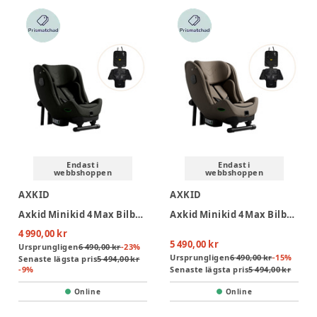
Endast i
Endast i
webbshoppen
webbshoppen
AXKID
AXKID
Axkid Minikid 4 Max Bilbarnstol Inkl. Sparkskydd - Forest Moss Green
Axkid Minikid 4 Max Bilbarnstol Inkl. Sparkskydd - Driftwood Beige
4 990,00 kr
5 490,00 kr
Ursprungligen
6 490,00 kr
-
23
%
Ursprungligen
6 490,00 kr
-
15
%
Senaste lägsta pris
5 494,00 kr
-
9
%
Senaste lägsta pris
5 494,00 kr
Online
Online