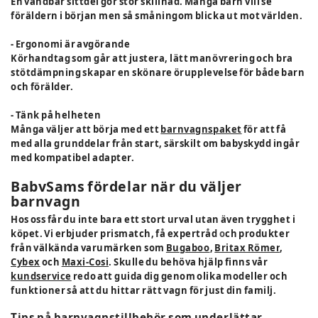
En vändbar sittdel gör stor skillnad. Många barn vill se
föräldern i början men så småningom blicka ut mot världen.
- Ergonomi är avgörande
Körhandtag som går att justera, lätt manövrering och bra
stötdämpning skapar en skönare örupplevelse för både barn
och förälder.
- Tänk på helheten
Många väljer att börja med ett
barnvagnspaket
för att få
med alla grunddelar från start, särskilt om babyskydd ingår
med kompatibel adapter.
BabySams fördelar när du väljer
barnvagn
Hos oss får du inte bara ett stort urval utan även trygghet i
köpet. Vi erbjuder prismatch, få expertråd
o
ch produkter
från välkända varumärken som
Bugaboo
,
Britax Römer
,
Cybex
och
Maxi-Cosi
. Skulle du behöva hjälp finns vår
kundservice
redo att guida dig genom olika modeller och
funktioner så att du hittar rätt vagn för just din familj.
Tips på barnvagnstillbehör som underlättar