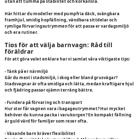
utan att tumma på stabilitet och körkänsla.
Här hittar du modeller med pumpfria däck, svängbara
framhjul, smidig hopfällning, vändbara sittdelar och
rymliga förvaringsutrymmen för att passa er vardagsmiljö
och era rutiner.
Tips för att välja barnvagn: Råd till
föräldrar
För att göra valet enklare har vi samlat våra viktigaste tips:
- Tänk på er närmiljö
Går du mest i stadsmiljö, i skog eller bland grusvägar?
Stadsvagnar är ofta smidiga och lätta, medan kraftigare hjul
och fjädring passar ojämn terräng bättre.
- Fundera på förvaring och transport
Hur stor får vagnen vara i bagageutrymmet? Hur mycket
behöver du kunna packa i varukorgen? En kompakt fällning
är guld värd för familjer som reser ofta.
- Växande barn kräver flexibilitet