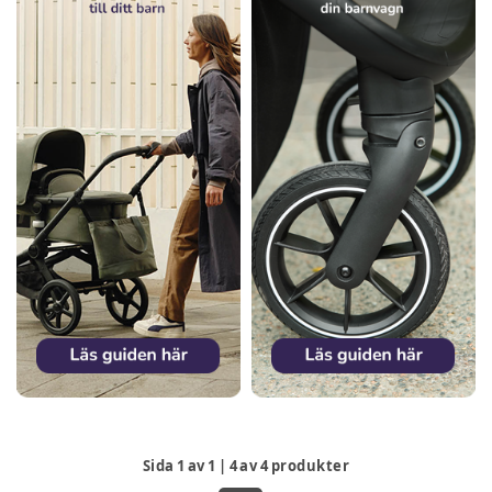
Sida
1
av
1
|
4
av
4
produkter