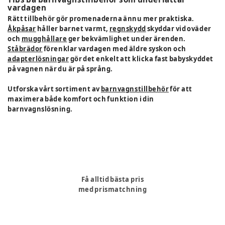
vardagen
Rätt tillbehör gör promenaderna ännu mer praktiska.
Åkpåsar
håller barnet varmt,
regnskydd
skyddar vid oväder
och
mugghållare
ger bekvämlighet under ärenden.
Ståbrädor
förenklar vardagen med äldre syskon och
adapterlösningar
gör det enkelt att klicka fast babyskyddet
på vagnen när du är på språng.
Utforska vårt sortiment av
barnvagnstillbehör
för att
maximera både komfort och funktion i din
barnvagnslösning.
Få alltid bästa pris
med prismatchning