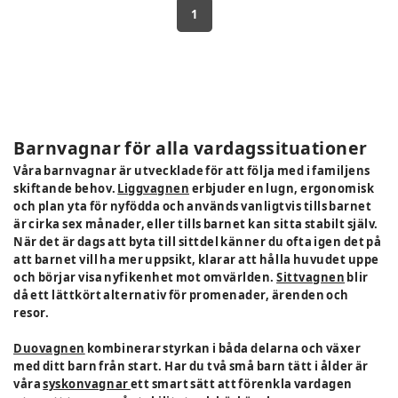
1
Barnvagnar för alla vardagssituationer
Våra barnvagnar är utvecklade för att följa med i familjens
skiftande behov.
Liggvagnen
erbjuder en lugn, ergonomisk
och plan yta för nyfödda och används vanligtvis tills barnet
är cirka sex månader, eller tills barnet kan sitta stabilt själv.
När det är dags att byta till sittdel känner du ofta igen det på
att barnet vill ha mer uppsikt, klarar att hålla huvudet uppe
och börjar visa nyfikenhet mot omvärlden.
Sittvagnen
blir
då ett lättkört alternativ för promenader, ärenden och
resor.
Duovagnen
kombinerar styrkan i båda delarna och växer
med ditt barn från start. Har du två små barn tätt i ålder är
våra
syskonvagnar
ett smart sätt att förenkla vardagen