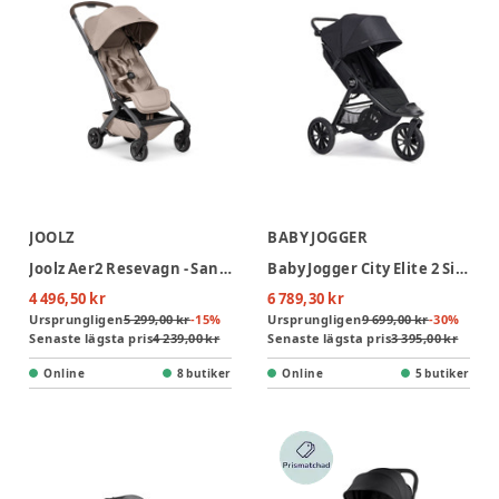
JOOLZ
BABY JOGGER
Joolz Aer2 Resevagn - Sandy Taupe
Baby Jogger City Elite 2 Sittvagn - Opulent Black
4 496,50 kr
6 789,30 kr
Ursprungligen
5 299,00 kr
-
15
%
Ursprungligen
9 699,00 kr
-
30
%
Senaste lägsta pris
4 239,00 kr
Senaste lägsta pris
3 395,00 kr
Online
8 butiker
Online
5 butiker