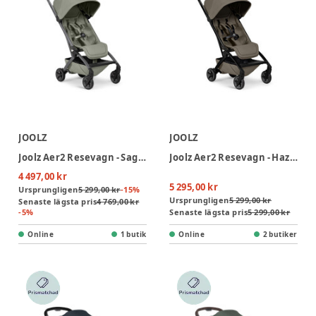
JOOLZ
JOOLZ
Joolz Aer2 Resevagn - Sage Green
Joolz Aer2 Resevagn - Hazel Brown
4 497,00 kr
5 295,00 kr
Ursprungligen
5 299,00 kr
-
15
%
Ursprungligen
5 299,00 kr
Senaste lägsta pris
4 769,00 kr
-
5
%
Senaste lägsta pris
5 299,00 kr
Online
1 butik
Online
2 butiker