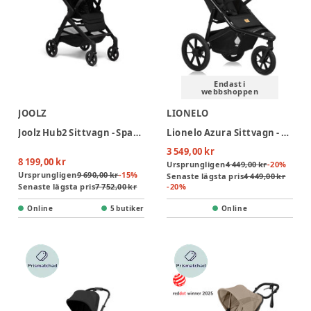
Endast i
webbshoppen
JOOLZ
LIONELO
Joolz Hub2 Sittvagn - Space Black
Lionelo Azura Sittvagn - Black Onyx
3 549,00 kr
8 199,00 kr
Ursprungligen
4 449,00 kr
-
20
%
Ursprungligen
9 690,00 kr
-
15
%
Senaste lägsta pris
4 449,00 kr
Senaste lägsta pris
7 752,00 kr
-
20
%
Online
5 butiker
Online