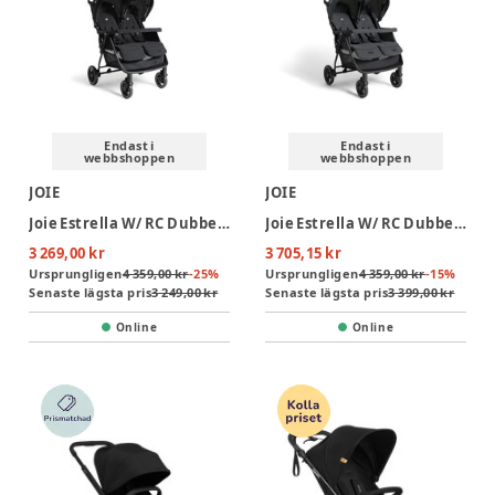
Endast i
Endast i
webbshoppen
webbshoppen
JOIE
JOIE
Joie Estrella W/ RC Dubbelsittvagn - Eclipse
Joie Estrella W/ RC Dubbelsittvagn - Ebony
3 269,00 kr
3 705,15 kr
Ursprungligen
4 359,00 kr
-
25
%
Ursprungligen
4 359,00 kr
-
15
%
Senaste lägsta pris
3 249,00 kr
Senaste lägsta pris
3 399,00 kr
Online
Online