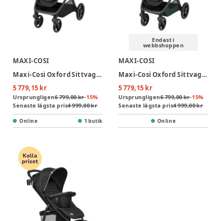
Endast i
webbshoppen
MAXI-COSI
MAXI-COSI
Maxi-Cosi Oxford Sittvagn - Twillic Black
Maxi-Cosi Oxford Sittvagn - Twillic Green
5 779,15 kr
5 779,15 kr
Ursprungligen
6 799,00 kr
-
15
%
Ursprungligen
6 799,00 kr
-
15
%
Senaste lägsta pris
4 999,00 kr
Senaste lägsta pris
4 999,00 kr
Online
1 butik
Online