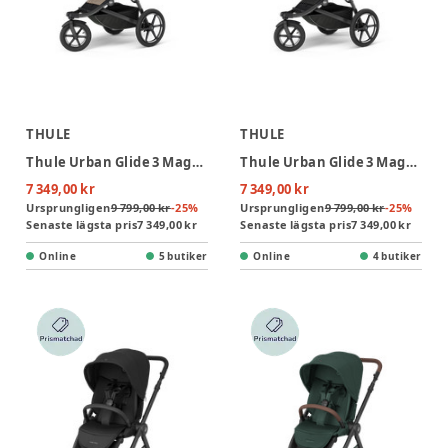
THULE
THULE
Thule Urban Glide 3 Magnetic Buckle Joggingvagn - Tinted Taupe
Thule Urban Glide 3 Magnetic Buckle Joggingvagn - Black
7 349,00 kr
7 349,00 kr
Ursprungligen
9 799,00 kr
-
25
%
Ursprungligen
9 799,00 kr
-
25
%
Senaste lägsta pris
7 349,00 kr
Senaste lägsta pris
7 349,00 kr
Online
5 butiker
Online
4 butiker