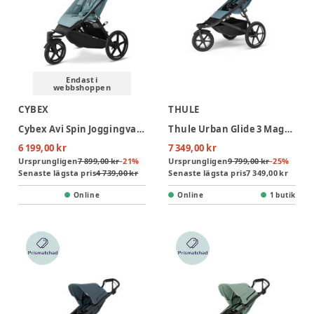
Endast i
webbshoppen
CYBEX
THULE
Cybex Avi Spin Joggingvagn - Stormy Blue
Thule Urban Glide 3 Magnetic Buckle Joggingvagn - Mid Blue
6 199,00 kr
7 349,00 kr
Ursprungligen
7 899,00 kr
-
21
%
Ursprungligen
9 799,00 kr
-
25
%
Senaste lägsta pris
4 739,00 kr
Senaste lägsta pris
7 349,00 kr
Online
Online
1 butik