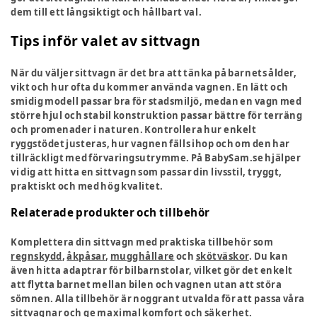
dem till ett långsiktigt och hållbart val.
Tips inför valet av sittvagn
När du väljer sittvagn är det bra att tänka på barnets ålder,
vikt och hur ofta du kommer använda vagnen. En lätt och
smidig modell passar bra för stadsmiljö, medan en vagn med
större hjul och stabil konstruktion passar bättre för terräng
och promenader i naturen. Kontrollera hur enkelt
ryggstödet justeras, hur vagnen fälls ihop och om den har
tillräckligt med förvaringsutrymme. På BabySam.se hjälper
vi dig att hitta en sittvagn som passar din livsstil, tryggt,
praktiskt och med hög kvalitet.
Relaterade produkter och tillbehör
Komplettera din sittvagn med praktiska tillbehör som
regnskydd
,
åkpåsar
,
mugghållare
och
skötväskor
. Du kan
även hitta adaptrar för bilbarnstolar, vilket gör det enkelt
att flytta barnet mellan bilen och vagnen utan att störa
sömnen. Alla tillbehör är noggrant utvalda för att passa våra
sittvagnar och ge maximal komfort och säkerhet.