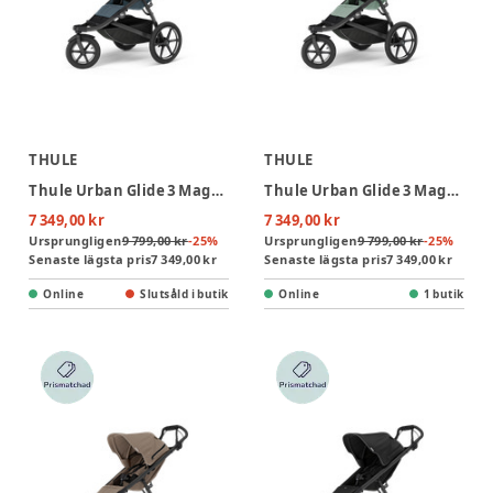
THULE
THULE
Thule Urban Glide 3 Magnetic Buckle Joggingvagn - Dark Slate
Thule Urban Glide 3 Magnetic Buckle Joggingvagn - Mist Green
7 349,00 kr
7 349,00 kr
Ursprungligen
9 799,00 kr
-
25
%
Ursprungligen
9 799,00 kr
-
25
%
Senaste lägsta pris
7 349,00 kr
Senaste lägsta pris
7 349,00 kr
Online
Slutsåld i butik
Online
1 butik