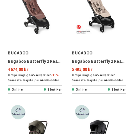
BUGABOO
BUGABOO
Bugaboo Butterfly 2 Resevagn - Dusty Pink
Bugaboo Butterfly 2 Resevagn - Black/Desert Taupe
4 674,00 kr
5 495,00 kr
Ursprungligen
5 499,00 kr
-
15
%
Ursprungligen
5 499,00 kr
Senaste lägsta pris
4 399,00 kr
Senaste lägsta pris
4 399,00 kr
Online
8 butiker
Online
8 butiker