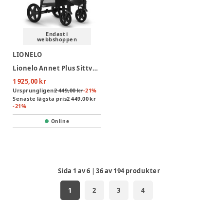
Endast i
webbshoppen
LIONELO
Lionelo Annet Plus Sittvagn - Black Carbon
1 925,00 kr
Ursprungligen
2 449,00 kr
-
21
%
Senaste lägsta pris
2 449,00 kr
-
21
%
Online
Sida
1
av
6
|
36
av
194
produkter
1
2
3
4