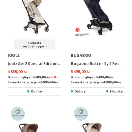
Endast i
webbshoppen
JOOLZ
BUGABOO
Joolz Aer2 Special Edition Resevagn - Calming Beige
Bugaboo Butterfly 2 Resevagn - Black/Deep Indigo
4 859,00 kr
5 495,00 kr
Ursprungligen
5 389,00 kr
-
9
%
Ursprungligen
5 499,00 kr
Senaste lägsta pris
3 999,00 kr
Senaste lägsta pris
4 399,00 kr
Online
Online
9 butiker