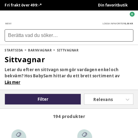
Fri frakt över 499:-*
Din favoritbutik
0
0,00 KR
MENY
LOGGA IN
FAVORITER
STARTSIDA
BARNVAGNAR
SITTVAGNAR
Sittvagnar
Letar du efter en sittvagn som gör vardagen enkel och
bekväm? Hos BabySam hittar du ett brett sortiment av
sittvagnar som kombinerar smidighet, komfort och
Läs mer
säkerhet. Sittvagnar är perfekta för barn som redan kan
sitta upp och ger flexibilitet för promenader, shopping och
Filter
Relevans
resor.
194 produkter