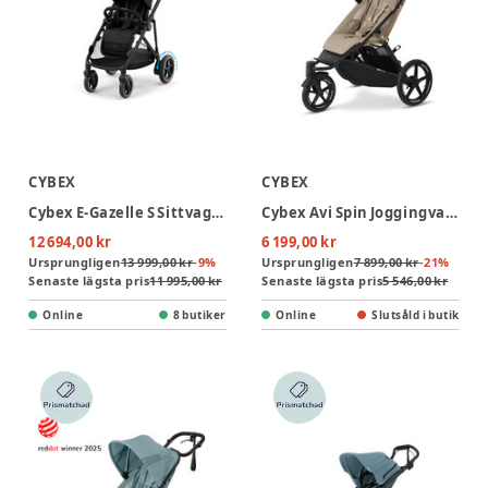
CYBEX
CYBEX
Cybex E-Gazelle S Sittvagn - Black/Moon Black
Cybex Avi Spin Joggingvagn - Almond Beige
12 694,00 kr
6 199,00 kr
Ursprungligen
13 999,00 kr
-
9
%
Ursprungligen
7 899,00 kr
-
21
%
Senaste lägsta pris
11 995,00 kr
Senaste lägsta pris
5 546,00 kr
Online
8 butiker
Online
Slutsåld i butik