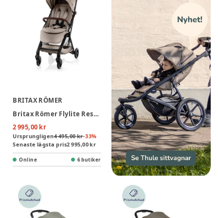
BRITAX RÖMER
Britax Römer Flylite Resevagn - Teak
2 995,00 kr
Ursprungligen
4 495,00 kr
-
33
%
Senaste lägsta pris
2 995,00 kr
Online
6 butiker