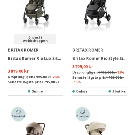
Endast i
webbshoppen
BRITAX RÖMER
BRITAX RÖMER
Britax Römer Rio Lux Sittvagn - Urban Olive
Britax Römer Rio Style Sittvagn - Carbon Black
3 795,00 kr
3 819,00 kr
Ursprungligen
4 495,00 kr
-
15
%
Ursprungligen
4 995,00 kr
-
23
%
Senaste lägsta pris
4 495,00 kr
Senaste lägsta pris
3 795,00 kr
-
15
%
Online
Online
3 butiker