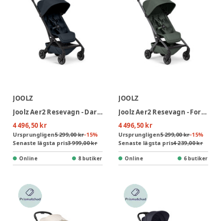
JOOLZ
JOOLZ
Joolz Aer2 Resevagn - Dark Navy Blue
Joolz Aer2 Resevagn - Forest Green
4 496,50 kr
4 496,50 kr
Ursprungligen
5 299,00 kr
-
15
%
Ursprungligen
5 299,00 kr
-
15
%
Senaste lägsta pris
3 999,00 kr
Senaste lägsta pris
4 239,00 kr
Online
8 butiker
Online
6 butiker