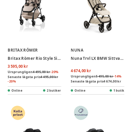
BRITAX RÖMER
NUNA
Britax Römer Rio Style Sittvagn - Teak
Nuna Trvl LX BMW Sittvagn - Mica
3 595,00 kr
4 674,00 kr
Ursprungligen
4 495,00 kr
-
20
%
Ursprungligen
5 495,00 kr
-
14
%
Senaste lägsta pris
4 495,00 kr
-
20
%
Senaste lägsta pris
4 674,00 kr
Online
2 butiker
Online
1 butik