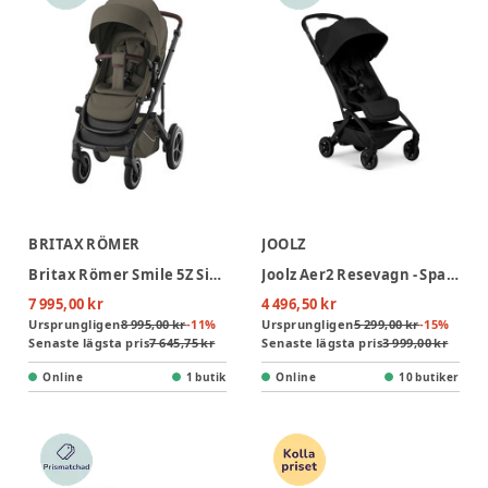
BRITAX RÖMER
JOOLZ
Britax Römer Smile 5Z Sittvagn Lux - Urban Olive
Joolz Aer2 Resevagn - Space Black
7 995,00 kr
4 496,50 kr
Ursprungligen
8 995,00 kr
-
11
%
Ursprungligen
5 299,00 kr
-
15
%
Senaste lägsta pris
7 645,75 kr
Senaste lägsta pris
3 999,00 kr
Online
1 butik
Online
10 butiker