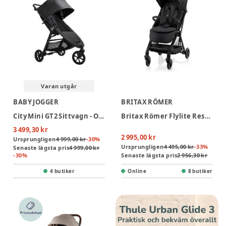
Varan utgår
BABY JOGGER
BRITAX RÖMER
City Mini GT2 Sittvagn - Opulent Black
Britax Römer Flylite Resevagn - Carbon Black
3 499,30 kr
2 995,00 kr
Ursprungligen
4 999,00 kr
-
30
%
Ursprungligen
4 495,00 kr
-
33
%
Senaste lägsta pris
4 999,00 kr
-
30
%
Senaste lägsta pris
2 956,30 kr
4 butiker
Online
8 butiker