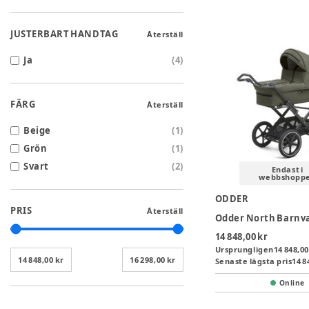
JUSTERBART HANDTAG
Återställ
Ja
(
4
)
FÄRG
Återställ
Beige
(
1
)
Grön
(
1
)
Svart
(
2
)
Endast i
webbshopp
ODDER
PRIS
Återställ
14 848,00 kr
Ursprungligen
14 848,00
14 848,00 kr
16 298,00 kr
Senaste lägsta pris
14 8
Online