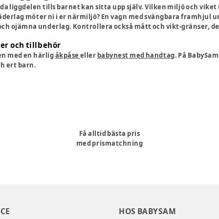
a liggdelen tills barnet kan sitta upp själv. Vilken miljö och viket
väderlag möter ni i er närmiljö? En vagn med svängbara framhjul u
ch ojämna underlag. Kontrollera också mått och vikt-gränser, det 
er och tillbehör
en med en härlig
åkpåse
eller
babynest med handtag
. På BabySam
h ert barn.
Få alltid bästa pris
med prismatchning
CE
HOS BABYSAM