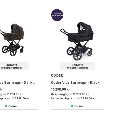
Endast i
Endast i
webbshoppen
webbshoppen
ODDER
Odder Vida Barnvagn - Dark Brown
Odder Vida Barnvagn - Black
 kr
16 298,00 kr
igen
16 298,00 kr
Ursprungligen
16 298,00 kr
gsta pris
16 298,00 kr
Senaste lägsta pris
16 298,00 kr
Online
Online