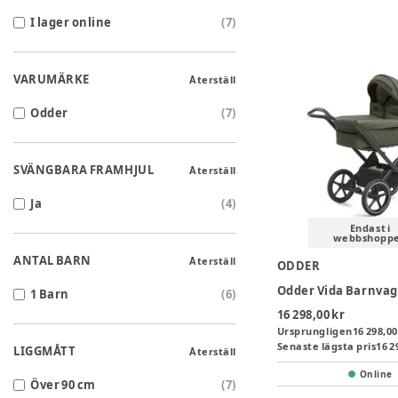
I lager online
(
7
)
VARUMÄRKE
Återställ
Odder
(
7
)
SVÄNGBARA FRAMHJUL
Återställ
Ja
(
4
)
Endast i
webbshopp
ANTAL BARN
Återställ
ODDER
1 Barn
(
6
)
16 298,00 kr
Ursprungligen
16 298,00
Senaste lägsta pris
16 2
LIGGMÅTT
Återställ
Online
Över 90 cm
(
7
)