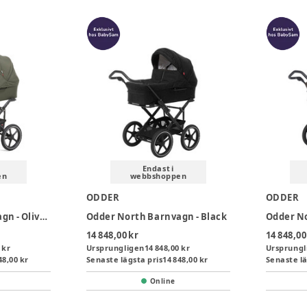
Endast i
en
webbshoppen
ODDER
ODDER
Odder North Barnvagn - Olive Green
Odder North Barnvagn - Black
14 848,00 kr
14 848,00
 kr
Ursprungligen
14 848,00 kr
Ursprungl
48,00 kr
Senaste lägsta pris
14 848,00 kr
Senaste lä
Online