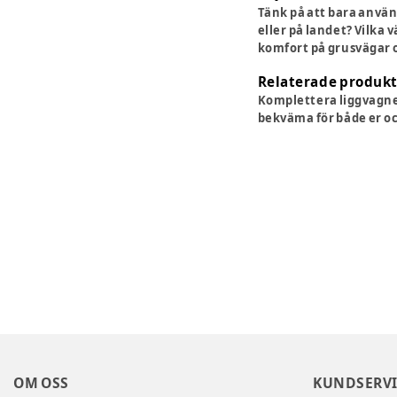
Tänk på att bara använd
eller på landet? Vilka 
komfort på grusvägar o
Relaterade produkt
Komplettera liggvagn
bekväma för både er oc
OM OSS
KUNDSERVI