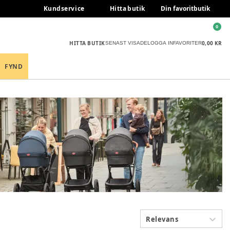
Kundservice
Hitta butik
Din favoritbutik
0
HITTA BUTIK
0,00 KR
SENAST VISADE
LOGGA IN
FAVORITER
FYND
Relevans