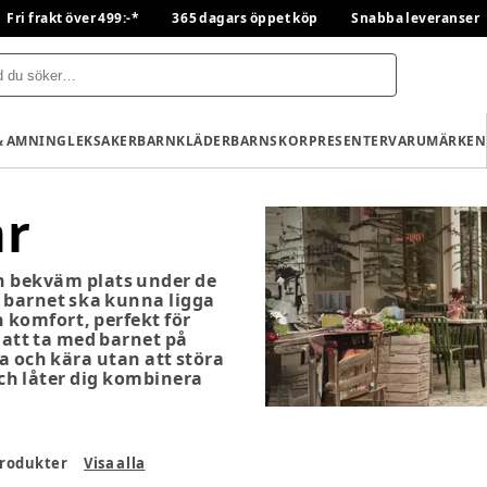
Fri frakt över 499:-*
365 dagars öppet köp
Snabba leveranser
& AMNING
LEKSAKER
BARNKLÄDER
BARNSKOR
PRESENTER
VARUMÄRKEN
ar
ch bekväm plats under de
 barnet ska kunna ligga
h komfort, perfekt för
 att ta med barnet på
a och kära utan att störa
h låter dig kombinera
rodukter
Visa alla