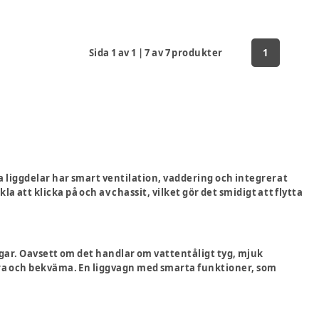
Sida
1
av
1
|
7
av
7
produkter
1
a liggdelar har smart ventilation, vaddering och integrerat
a att klicka på och av chassit, vilket gör det smidigt att flytta
ngar. Oavsett om det handlar om vattentåligt tyg, mjuk
säkra och bekväma. En liggvagn med smarta funktioner, som