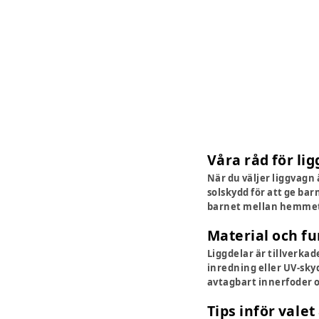
Våra råd för li
När du väljer liggvagn
solskydd för att ge bar
barnet mellan hemmet
Material och f
Liggdelar är tillverka
inredning eller UV-sky
avtagbart innerfoder oc
Tips inför valet