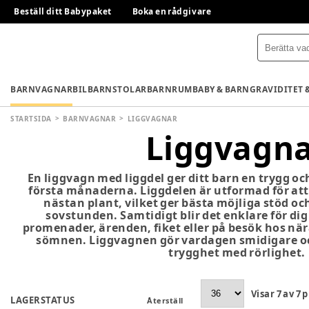
Beställ ditt Babypaket
Boka en rådgivare
BARNVAGNAR
BILBARNSTOLAR
BARNRUM
BABY & BARN
GRAVIDITET 
STARTSIDA
BARNVAGNAR
LIGGVAGNAR
Liggvagn
En liggvagn med liggdel ger ditt barn en trygg o
första månaderna. Liggdelen är utformad för att
nästan plant, vilket ger bästa möjliga stöd oc
sovstunden. Samtidigt blir det enklare för dig
promenader, ärenden, fiket eller på besök hos när
sömnen. Liggvagnen gör vardagen smidigare oc
trygghet med rörlighet.
Visar
7
av
7
p
LAGERSTATUS
Återställ