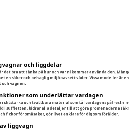
ggvagnar och liggdelar
 är det bra att tänka på hur och var ni kommer använda den. Mång
net en säker och behaglig miljö oavsett väder. Vissa modeller är enkl
 och vagnen.
unktioner som underlättar vardagen
de i slitstarka och tvättbara material som tål vardagens påfrestni
dd i suffletten, bidrar alla detaljer till att göra promenaderna 
h fickor för småsaker, gör livet enklare för dig som förälder.
 av liggvagn