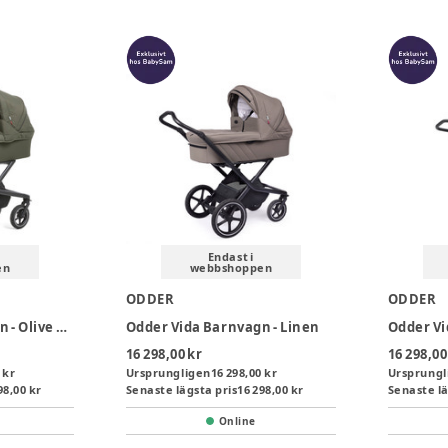
Endast i
en
webbshoppen
ODDER
ODDER
Odder Vida Barnvagn - Olive green
Odder Vida Barnvagn - Linen
16 298,00 kr
16 298,00
 kr
Ursprungligen
16 298,00 kr
Ursprungl
98,00 kr
Senaste lägsta pris
16 298,00 kr
Senaste lä
Online