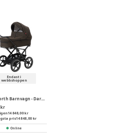
Endast i
webbshoppen
Odder North Barnvagn - Dark Brown
 kr
igen
14 848,00 kr
gsta pris
14 848,00 kr
Online