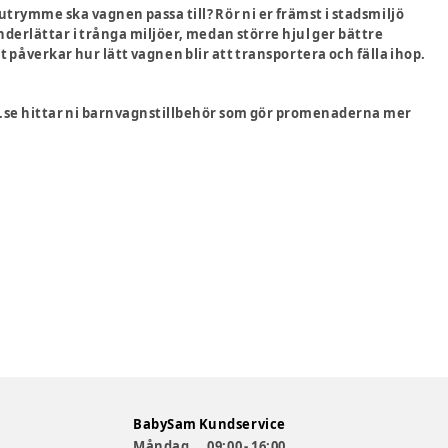
 utrymme ska vagnen passa till? Rör ni er främst i stadsmiljö
nderlättar i trånga miljöer, medan större hjul ger bättre
påverkar hur lätt vagnen blir att transportera och fälla ihop.
.se hittar ni barnvagnstillbehör som gör promenaderna mer
BabySam Kundservice
Måndag
09:00 - 16:00