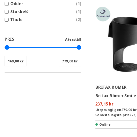
Odder
(
1
)
Stokke®
(
1
)
Thule
(
2
)
PRIS
Återställ
169,00 kr
779,00 kr
BRITAX RÖMER
237,15 kr
Ursprungligen
279,00 kr
Senaste lägsta pris
223,
Online