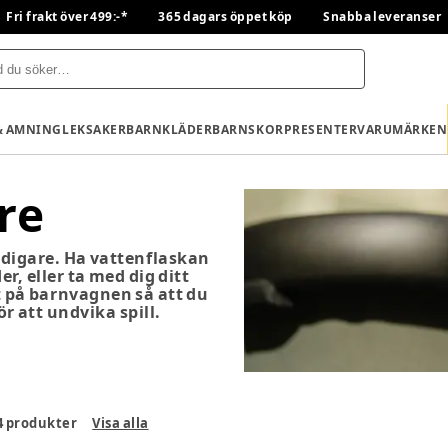
Fri frakt över 499:-*
365 dagars öppet köp
Snabba leveranser
& AMNING
LEKSAKER
BARNKLÄDER
BARNSKOR
PRESENTER
VARUMÄRKEN
re
digare. Ha vattenflaskan
r, eller ta med dig ditt
t på barnvagnen så att du
r att undvika spill.
4
produkter
Visa alla