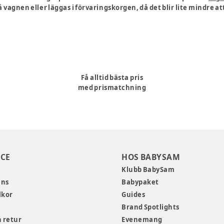
 vagnen eller läggas i förvaringskorgen, då det blir lite mindre at
Få alltid bästa pris
med prismatchning
CE
HOS BABYSAM
Klubb BabySam
ans
Babypaket
lkor
Guides
Brand Spotlights
 retur
Evenemang