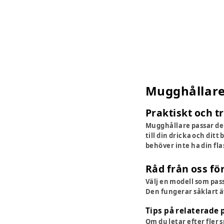
Mugghållare 
Praktiskt och 
Mugghållare passar de
till din dricka och dit
behöver inte ha din fl
Råd från oss fö
Välj en modell som pass
Den fungerar såklart äv
Tips på relaterade 
Om du letar efter fler