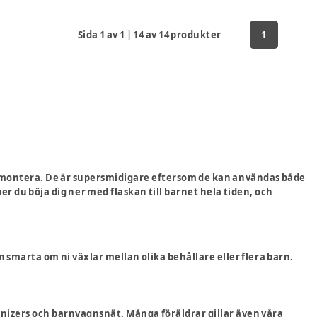
Sida
1
av
1
|
14
av
14
produkter
1
t montera. De är supersmidigare eftersom de kan användas både
per du böja dig ner med flaskan till barnet hela tiden, och
n smarta om ni växlar mellan olika behållare eller flera barn.
nizers och barnvagnsnät
. Många föräldrar gillar även våra