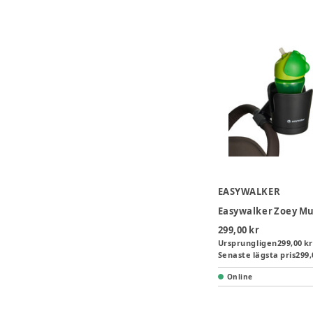
EASYWALKER
Easywalker Zoey M
299,00 kr
Ursprungligen
299,00 kr
Senaste lägsta pris
299,
Online