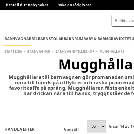
Beställ ditt Babypaket
Boka en rådgivare
BARNVAGNAR
BILBARNSTOLAR
BARNRUM
BABY & BARN
GRAVIDITET 
STARTSIDA
BARNVAGNAR
BARNVAGNSTILLBEHÖR
MUGGHÅLLARE
Mugghålla
Mugghållare till barnvagnen gör promenaden smi
nära till hands på utflykter och raska promenade
favoritkaffe på språng. Mugghållaren fästs enkel
har drickan nära till hands, tryggt stående fö
Visar
14
av
1
HANDLA EFTER
Återställ