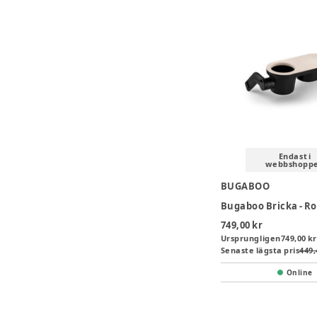
Endast i
webbshopp
BUGABOO
Bugaboo Bricka - R
749,00 kr
Ursprungligen
749,00 kr
Senaste lägsta pris
449,
Online