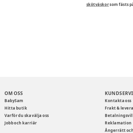
skötväskor
som fästs på
OM OSS
KUNDSERVI
BabySam
Kontakta oss
Hitta butik
Frakt & lever
Varför du ska välja oss
Betalningsvil
Jobb och karriär
Reklamation
Ångerrätt och