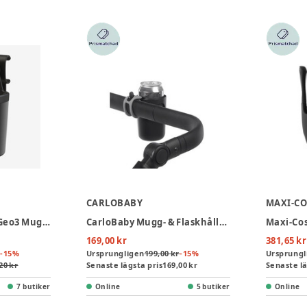
CARLOBABY
MAXI-CO
Joolz Aer/Day/Hub/Geo3 Mugghållare
CarloBaby Mugg- & Flaskhållare - Svart
Maxi-Co
169,00 kr
381,65 kr
-
15
%
Ursprungligen
199,00 kr
-
15
%
Ursprungl
20 kr
Senaste lägsta pris
169,00 kr
Senaste lä
7 butiker
Online
5 butiker
Online