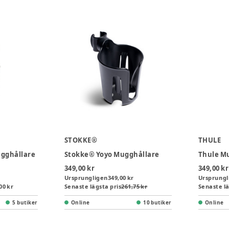
STOKKE®
THULE
ugghållare
Stokke® Yoyo Mugghållare
Thule M
349,00 kr
349,00 kr
Ursprungligen
349,00 kr
Ursprungl
00 kr
Senaste lägsta pris
261,75 kr
Senaste lä
5 butiker
Online
10 butiker
Online