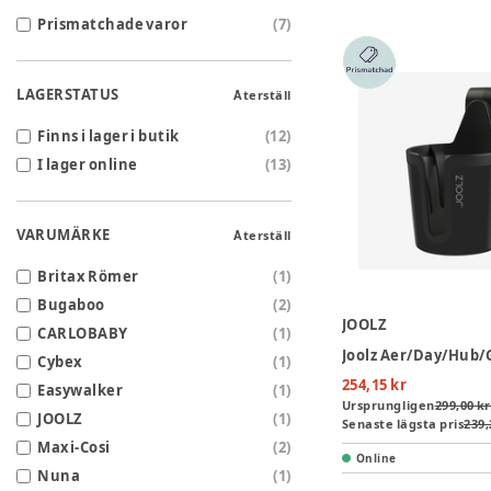
Prismatchade varor
(
7
)
LAGERSTATUS
Återställ
Finns i lager i butik
(
12
)
I lager online
(
13
)
VARUMÄRKE
Återställ
Britax Römer
(
1
)
Bugaboo
(
2
)
JOOLZ
CARLOBABY
(
1
)
Cybex
(
1
)
254,15 kr
Easywalker
(
1
)
Ursprungligen
299,00 kr
JOOLZ
(
1
)
Senaste lägsta pris
239,
Maxi-Cosi
(
2
)
Online
Nuna
(
1
)