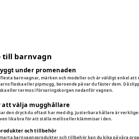
till barnvagn
tryggt under promenaden
 flesta barnvagnar, märken och modeller och är väldigt enkel at
t barns flaska eller pipmugg, beroende på var du fäster dem. Då slip
aska eller termos i förvaringskorgen nedanför vagnen.
r att välja mugghållare
ar den dryck du oftast har med dig. Justerbara hållare är verklige
en lika bra för att ställa mellis eller klämmisar i den.
produkter och tillbehör
 smarta barnvagnsprodukter och tillbehör kan du kika på våra
orga