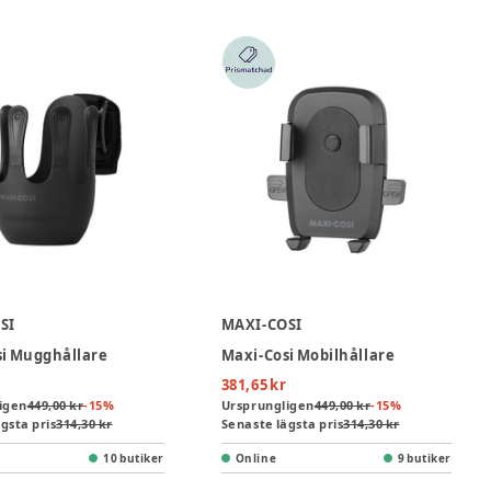
SI
MAXI-COSI
si Mugghållare
Maxi-Cosi Mobilhållare
381,65 kr
igen
449,00 kr
-
15
%
Ursprungligen
449,00 kr
-
15
%
gsta pris
314,30 kr
Senaste lägsta pris
314,30 kr
10 butiker
Online
9 butiker