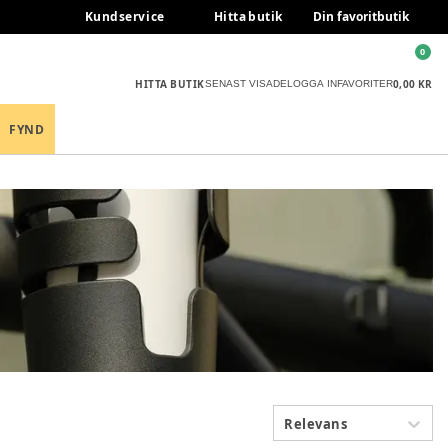
Kundservice
Hitta butik
Din favoritbutik
0
HITTA BUTIK
0,00 KR
SENAST VISADE
LOGGA IN
FAVORITER
FYND
Relevans