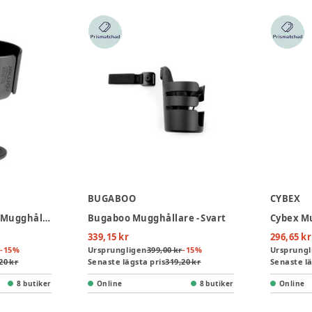
BUGABOO
CYBEX
Britax Römer Smile Mugghållare
Bugaboo Mugghållare - Svart
Cybex M
339,15 kr
296,65 kr
-
15
%
Ursprungligen
399,00 kr
-
15
%
Ursprungl
20 kr
Senaste lägsta pris
319,20 kr
Senaste lä
8 butiker
Online
8 butiker
Online