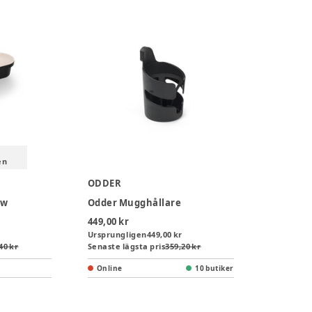
en
ODDER
ow
Odder Mugghållare
449,00 kr
Ursprungligen
449,00 kr
40 kr
Senaste lägsta pris
359,20 kr
Online
10 butiker