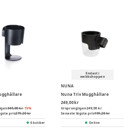
Endast i
webbshoppen
NUNA
ugghållare
Nuna Triv Mugghållare
249,00 kr
igen
349,00 kr
-
15
%
Ursprungligen
249,00 kr
gsta pris
279,20 kr
Senaste lägsta pris
199,20 kr
6 butiker
Online