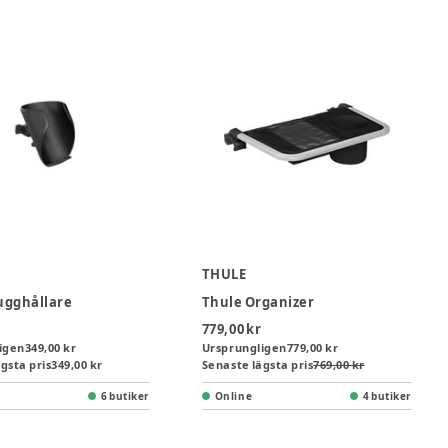
THULE
ugghållare
Thule Organizer
779,00 kr
igen
349,00 kr
Ursprungligen
779,00 kr
gsta pris
349,00 kr
Senaste lägsta pris
769,00 kr
6 butiker
Online
4 butiker