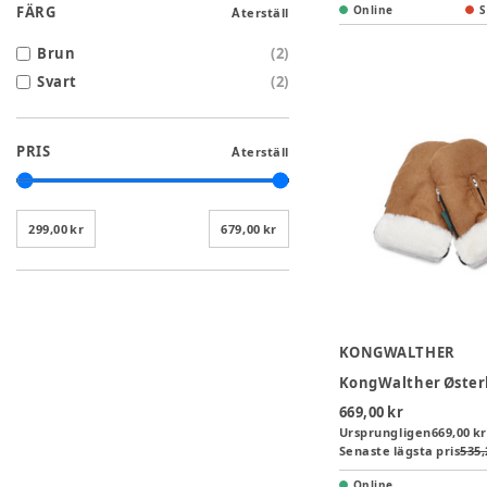
FÄRG
Online
S
Återställ
Brun
(
2
)
Svart
(
2
)
PRIS
Återställ
299,00 kr
679,00 kr
KONGWALTHER
669,00 kr
Ursprungligen
669,00 kr
Senaste lägsta pris
535,
Online