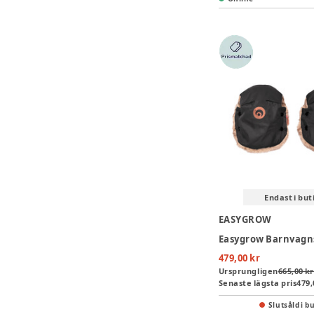
Endast i but
EASYGROW
479,00 kr
Ursprungligen
665,00 kr
Senaste lägsta pris
479,
Slutsåld i b