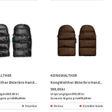
LTHER
KONGWALTHER
KongWalther Østerbro Handvärmare - Puffer Black
KongWalther Østerbro Handvärmare Quiltad - Chocolate Brown
599,00 kr
igen
669,00 kr
Ursprungligen
599,00 kr
gsta pris
535,20 kr
Senaste lägsta pris
479,20 kr
9 butiker
Online
Slutsåld i butik