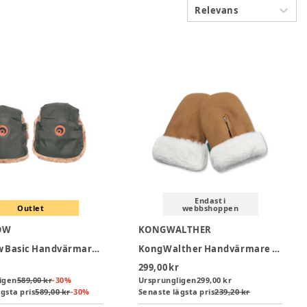
Relevans
Endast i
Outlet
webbshoppen
OW
KONGWALTHER
Easygrow Basic Handvärmare - Green Forest
KongWalther Handvärmare Mini - Brown Faux Suede
299,00 kr
igen
589,00 kr
-
30
%
Ursprungligen
299,00 kr
gsta pris
589,00 kr
-
30
%
Senaste lägsta pris
239,20 kr