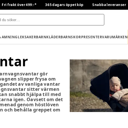
Fri frakt över 499:-*
365 dagars öppet köp
Snabba leveranser
& AMNING
LEKSAKER
BARNKLÄDER
BARNSKOR
PRESENTER
VARUMÄRKEN
ntar
barnvagnsvantar gör
vagnen slipper frysa om
agandet av vanliga vantar
agnsvantar sitter värmen
an snabbt hjälpa till med
antarna igen. Oavsett om det
promenad genom höstlöven
men och behålla greppet om