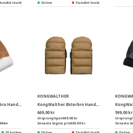
lutsåld i butik
Online
Slutsåld i butik
KONGWALTHER
KONGWA
KongWalther Østerbro Handvärmare Konstmocka - Brown
KongWalther Østerbro Handvärmare Quiltad - Creme
669,00 kr
599,00 kr
Ursprungligen
669,00 kr
Ursprungl
20 kr
Senaste lägsta pris
669,00 kr
Senaste lä
10 butiker
Online
Slutsåld i butik
Online