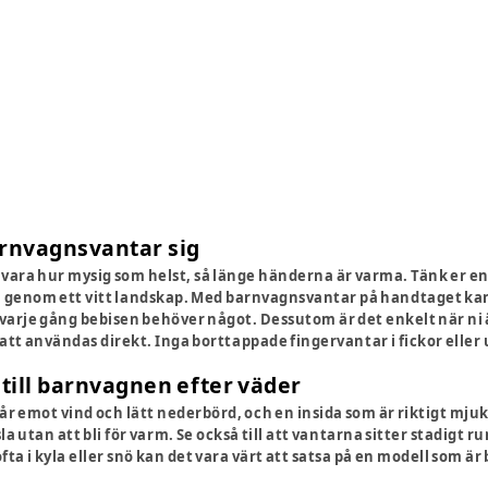
arnvagnsvantar sig
vara hur mysig som helst, så länge händerna är varma. Tänk er en 
m genom ett vitt landskap. Med barnvagnsvantar på handtaget kan
r varje gång bebisen behöver något. Dessutom är det enkelt när ni 
att användas direkt. Inga borttappade fingervantar i fickor eller
r till barnvagnen efter väder
tår emot vind och lätt nederbörd, och en insida som är riktigt mj
a utan att bli för varm. Se också till att vantarna sitter stadigt 
ta i kyla eller snö kan det vara värt att satsa på en modell som ä