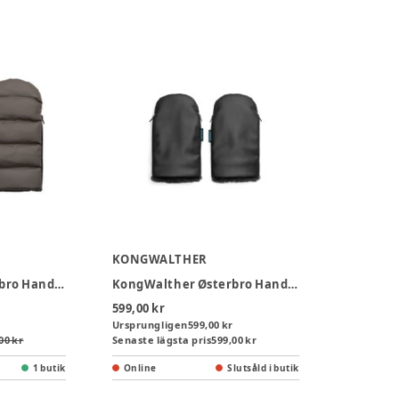
KONGWALTHER
KongWalther Østerbro Handvärmare Quiltad - Grey
KongWalther Østerbro Handvärmare Lamm - Black Night
599,00 kr
Ursprungligen
599,00 kr
00 kr
Senaste lägsta pris
599,00 kr
1 butik
Online
Slutsåld i butik