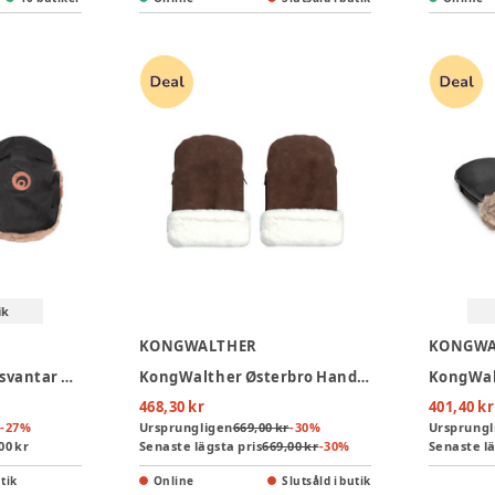
ik
KONGWALTHER
KONGWA
Easygrow Barnvagnsvantar Basic - Black
KongWalther Østerbro Handvärmare Konstmocka - Chocolate Brown
468,30 kr
401,40 kr
-
27
%
Ursprungligen
669,00 kr
-
30
%
Ursprungl
00 kr
Senaste lägsta pris
669,00 kr
-
30
%
Senaste lä
utik
Online
Slutsåld i butik