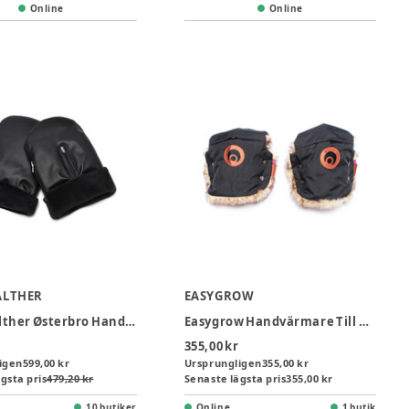
Online
Online
LTHER
EASYGROW
KongWalther Østerbro Handvärmare - Black
Easygrow Handvärmare Till Dockvagn - Svart
355,00 kr
igen
599,00 kr
Ursprungligen
355,00 kr
gsta pris
479,20 kr
Senaste lägsta pris
355,00 kr
10 butiker
Online
1 butik