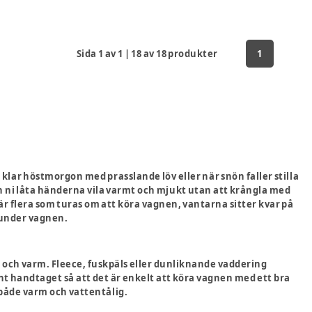
Sida
1
av
1
|
18
av
18
produkter
1
klar höstmorgon med prasslande löv eller när snön faller stilla
 ni låta händerna vila varmt och mjukt utan att krångla med
är flera som turas om att köra vagnen, vantarna sitter kvar på
 under vagnen.
uk och varm. Fleece, fuskpäls eller dunliknande vaddering
runt handtaget så att det är enkelt att köra vagnen med ett bra
r både varm och vattentålig.