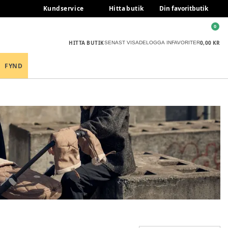
Kundservice
Hitta butik
Din favoritbutik
0
HITTA BUTIK
0,00 KR
SENAST VISADE
LOGGA IN
FAVORITER
FYND