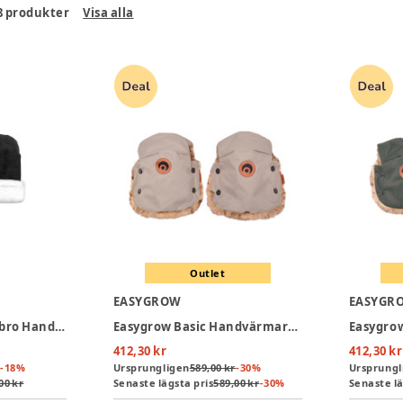
8
produkter
Visa alla
Outlet
EASYGROW
EASYGR
KongWalther Østerbro Handvärmare Konstmocka - Black
Easygrow Basic Handvärmare - Sand Solid
412,30 kr
412,30 kr
-
18
%
Ursprungligen
589,00 kr
-
30
%
Ursprungl
00 kr
Senaste lägsta pris
589,00 kr
-
30
%
Senaste lä