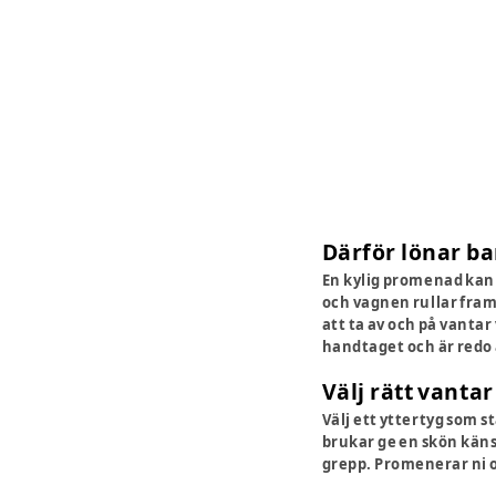
Därför lönar b
En kylig promenad kan 
och vagnen rullar fra
att ta av och på vanta
handtaget och är redo 
Välj rätt vanta
Välj ett yttertyg som s
brukar ge en skön känsl
grepp. Promenerar ni of