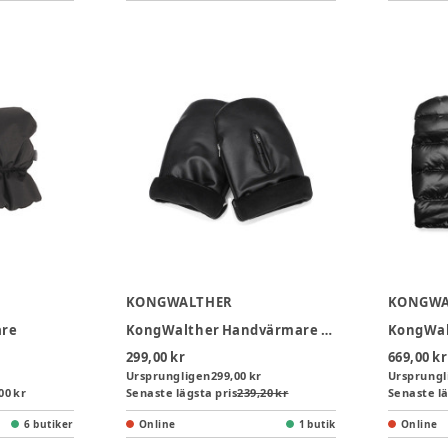
KONGWALTHER
KONGWA
are
KongWalther Handvärmare Mini - Black
299,00 kr
669,00 kr
Ursprungligen
299,00 kr
Ursprungl
00 kr
Senaste lägsta pris
239,20 kr
Senaste lä
6 butiker
Online
1 butik
Online