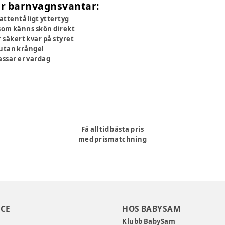
jer barnvagnsvantar:
vattentåligt yttertyg
som känns skön direkt
 säkert kvar på styret
, utan krångel
passar er vardag
Få alltid bästa pris
med prismatchning
CE
HOS BABYSAM
Klubb BabySam