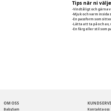
Tips när ni väl
-Vindtåligt och gärna 
-Mjuk och varm insida 
-En passform som sitter
-Lätta att ta på och av
-En färg eller stil som 
OM OSS
KUNDSERVI
BabySam
Kontakta oss