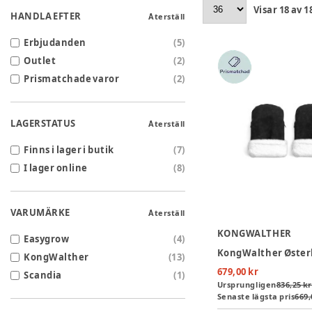
Visar
18
av
1
HANDLA EFTER
Återställ
Erbjudanden
(
5
)
Outlet
(
2
)
Prismatchade varor
(
2
)
LAGERSTATUS
Återställ
Finns i lager i butik
(
7
)
I lager online
(
8
)
VARUMÄRKE
Återställ
KONGWALTHER
Easygrow
(
4
)
KongWalther
(
13
)
679,00 kr
Scandia
(
1
)
Ursprungligen
836,25 kr
Senaste lägsta pris
669,