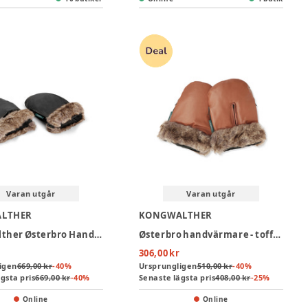
Varan utgår
Varan utgår
LTHER
KONGWALTHER
KongWalther Østerbro Handvärmare - Black Fur
Østerbro handvärmare - toffee fur
306,00 kr
igen
669,00 kr
-
40
%
Ursprungligen
510,00 kr
-
40
%
gsta pris
669,00 kr
-
40
%
Senaste lägsta pris
408,00 kr
-
25
%
Online
Online