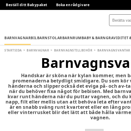
Beställ ditt Babypaket
Boka en rådgivare
BARNVAGNAR
BILBARNSTOLAR
BARNRUM
BABY & BARN
GRAVIDITET 
STARTSIDA
BARNVAGNAR
BARNVAGNSTILLBEHÖR
BARNVAGNSVANTAR
Barnvagnsva
Handskar är sköna när kylan kommer, men 
promenaderna betydligt smidigare. Du som kör 
händerna och slipper också det eviga på- och av-t
när du behöver fixa något för bebisen. Med barnv
kvar runt händerna när du puttar vagnen, och du k
napp, filt eller mellis utan att behöva leta efter v
är en snabb sväng runt kvarteret eller en lång 
eller vinterrusket blir det lätt att både hålla vär
vagnen.