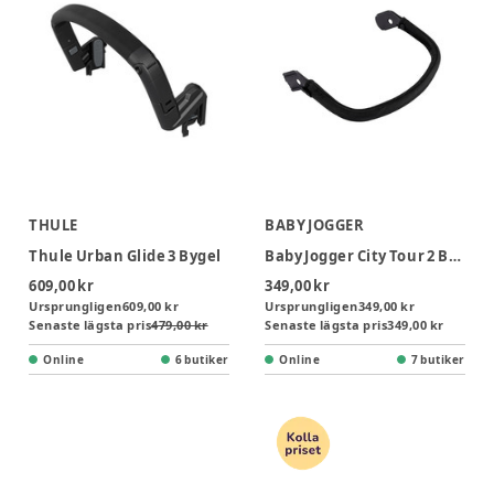
THULE
BABY JOGGER
Thule Urban Glide 3 Bygel
Baby Jogger City Tour 2 Bygel
609,00 kr
349,00 kr
Ursprungligen
609,00 kr
Ursprungligen
349,00 kr
Senaste lägsta pris
479,00 kr
Senaste lägsta pris
349,00 kr
Online
6 butiker
Online
7 butiker