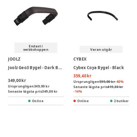
Endast i
webbshoppen
Varan utgår
JOOLZ
CYBEX
Joolz Geo3 Bygel - Dark Brown
Cybex Coya Bygel - Black
359,40 kr
349,00 kr
Ursprungligen
599,00 kr
-
40
%
Ursprungligen
349,00 kr
Senaste lägsta pris
419,30 kr
Senaste lägsta pris
349,00 kr
-
14
%
Online
Online
2 butiker