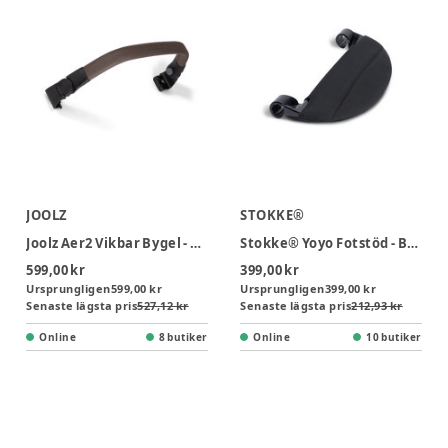
JOOLZ
STOKKE®
Joolz Aer2 Vikbar Bygel - Mid Brown Carbon
Stokke® Yoyo Fotstöd - Black
599,00 kr
399,00 kr
Ursprungligen
599,00 kr
Ursprungligen
399,00 kr
Senaste lägsta pris
527,12 kr
Senaste lägsta pris
212,93 kr
Online
8 butiker
Online
10 butiker