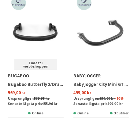
Endast i
webbshoppen
BUGABOO
BABY JOGGER
Bugaboo Butterfly 2/Dragonfly Bygel - Black
Baby Jogger City Mini GT 2 Double Bygel
569,00 kr
499,00 kr
Ursprungligen
569,95 kr
Ursprungligen
559,00 kr
-
10
%
Senaste lägsta pris
455,96 kr
Senaste lägsta pris
499,00 kr
Online
Online
3 butiker