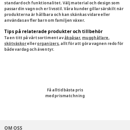
standard och funktionalitet. Välj material och design som
passar din vagn och er livsstil. Våra kunder gillar särskilt när
produkterna är hållbara och kan skänkas vidare eller
användas av fler barn om familjen växer.
Tips på relaterade produkter och tillbehör
Ta en titt på vårt sortiment av
åkpåsar
,
mugghållare
,
skötväskor
eller
organizers
, allt för att göra vagnen redo för
både vardag och äventyr.
Få alltid bästa pris
med prismatchning
OM OSS