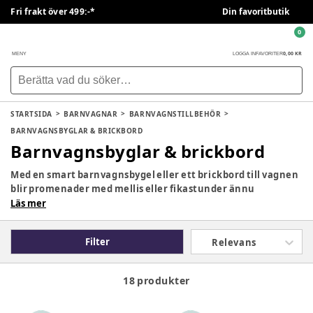
Fri frakt över 499:-*
Din favoritbutik
0
0,00 KR
MENY
LOGGA IN
FAVORITER
STARTSIDA
BARNVAGNAR
BARNVAGNSTILLBEHÖR
BARNVAGNSBYGLAR & BRICKBORD
Barnvagnsbyglar & brickbord
Med en smart barnvagnsbygel eller ett brickbord till vagnen
blir promenader med mellis eller fikastunder ännu
smidigare. Hos oss på BabySam.se hittar du praktiska
Läs mer
tillbehör som gör det enklare att ha allt du behöver nära till
hands, både för dig och ditt barn.
Filter
Relevans
18 produkter