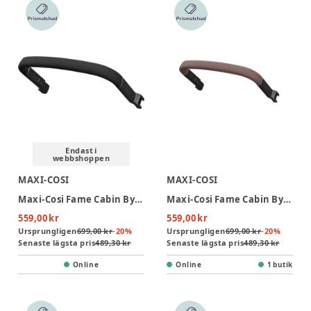
Endast i
webbshoppen
MAXI-COSI
MAXI-COSI
Maxi-Cosi Fame Cabin Bygel - Black
Maxi-Cosi Fame Cabin Bygel - Brown
559,00 kr
559,00 kr
Ursprungligen
699,00 kr
-
20
%
Ursprungligen
699,00 kr
-
20
%
Senaste lägsta pris
489,30 kr
Senaste lägsta pris
489,30 kr
Online
Online
1 butik