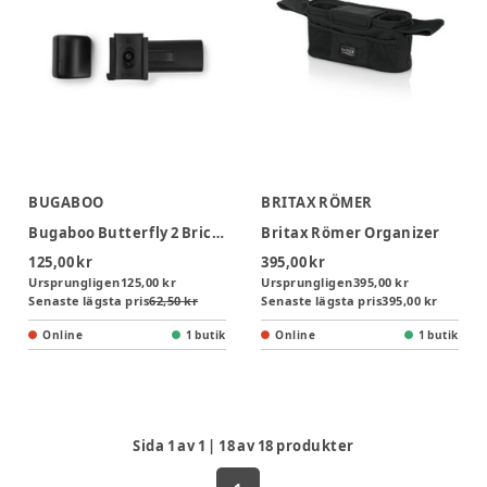
BUGABOO
BRITAX RÖMER
Bugaboo Butterfly 2 Brickadapter
Britax Römer Organizer
125,00 kr
395,00 kr
Ursprungligen
125,00 kr
Ursprungligen
395,00 kr
Senaste lägsta pris
62,50 kr
Senaste lägsta pris
395,00 kr
Online
1 butik
Online
1 butik
Sida
1
av
1
|
18
av
18
produkter