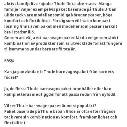
aktivt familjeliv erbjuder Thule flera alternativ. Många
familjer väljer exempelvis paket baserade på Thule Urban
Glide tack vare modellens smidiga köregenskaper, höga
komfort och flexibilitet. För dig som vill ha en kompakt
lösning finns även paket med modeller som passar särskilt
bra i stadsmiljö.
Genom att välja ett barnvagnspaket får du en genomtänkt
kombination av produkter som är utvecklade för att fungera
tillsammans under barnets första år.
FAQs
Kan jag använda ett Thule barnvagnspaket från barnets
födsel?
Ja, de flesta Thule barnvagnspaket innehåller eller kan
kompletteras med liggdel för att passa redan från nyfödd.
Vilket Thule barnvagnspaket är mest populärt?
Paket baserade på Thule Urban Glide är ofta efterfrågade
tack vare sin kombination av komfort, framkomlighet och
flexibilitet.