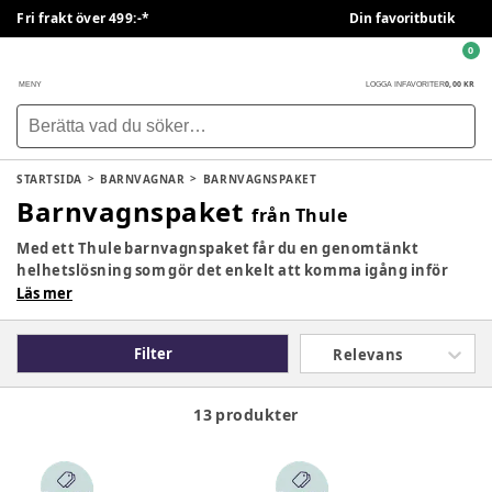
Fri frakt över 499:-*
Din favoritbutik
0
0,00 KR
MENY
LOGGA IN
FAVORITER
STARTSIDA
BARNVAGNAR
BARNVAGNSPAKET
Barnvagnspaket
från Thule
Med ett Thule barnvagnspaket får du en genomtänkt
helhetslösning som gör det enkelt att komma igång inför
familjens nya vardag. Paketen innehåller noggrant utvalda
Läs mer
produkter som är anpassade för att fungera tillsammans och
ger dig allt du behöver för promenader, utflykter och
Filter
Relevans
vardagslivet med barn. Hos BabySam hittar du Thule
barnvagnspaket som kombinerar hög komfort, smart
funktionalitet och den kvalitet som gjort Thule till ett
13 produkter
populärt val bland aktiva familjer.