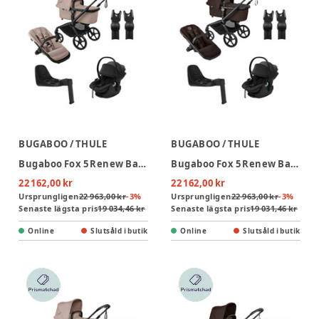
BUGABOO / THULE
BUGABOO / THULE
Bugaboo Fox 5 Renew Barnvagn + Thule Maple Babyskydd & Bas - Desert Taupe/Black
Bugaboo Fox 5 Renew Barnvagn + Thule Maple Babyskydd & Bas - Cocoa Brown/Black
22 162,00 kr
22 162,00 kr
Ursprungligen
22 963,00 kr
-
3
%
Ursprungligen
22 963,00 kr
-
3
%
Senaste lägsta pris
19 034,46 kr
Senaste lägsta pris
19 031,46 kr
Online
Slutsåld i butik
Online
Slutsåld i butik