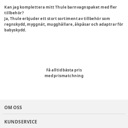
Kan jag komplettera mitt Thule barnvagnspaket med fler
tillbehör?
Ja, Thule erbjuder ett stort sortiment av tillbehör som
regnskydd, myggnät, mugghållare, åkpåsar och adaptrar för
babyskydd.
Få alltid bästa pris
med prismatchning
OM OSS
KUNDSERVICE