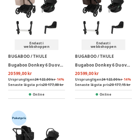
Endast i
Endast i
webbshoppen
webbshoppen
BUGABOO / THULE
BUGABOO / THULE
Bugaboo Donkey 6 Duovagn inkl Thule Maple Babyskydd & bas - Desert Taupe Melange/Black
Bugaboo Donkey 6 Duovagn inkl Thule Maple Babyskydd & bas - Cocoa Brown/Black
20 599,00 kr
20 599,00 kr
Ursprungligen
24 122,00 kr
-
14
%
Ursprungligen
24 122,00 kr
-
14
%
Senaste lägsta pris
20 177,00 kr
Senaste lägsta pris
20 177,15 kr
Online
Online