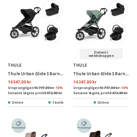
Endast i
webbshoppen
THULE
THULE
Thule Urban Glide 3 Barnvagn & Maple Babyskydd 2026 - Black
Thule Urban Glide 3 Barnvagn & Maple Babyskydd 2026 - Green
14 347,00 kr
14 347,00 kr
Ursprungligen
16 797,00 kr
-
14
%
Ursprungligen
16 797,00 kr
-
14
%
Senaste lägsta pris
13 472,00 kr
Senaste lägsta pris
13 472,00 kr
Online
1 butik
Online