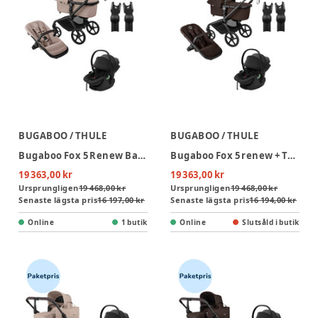
BUGABOO / THULE
BUGABOO / THULE
Bugaboo Fox 5 Renew Barnvagn+ Thule Maple Babyskydd inkl. adapter - Desert Taupe/Black
Bugaboo Fox 5 renew + Thule Maple Babyskydd inkl. adapter - Cocoa Brown/Black
19 363,00 kr
19 363,00 kr
Ursprungligen
19 468,00 kr
Ursprungligen
19 468,00 kr
Senaste lägsta pris
16 197,00 kr
Senaste lägsta pris
16 194,00 kr
Online
1 butik
Online
Slutsåld i butik