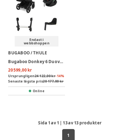
Endast i
webbshoppen
BUGABOO / THULE
Bugaboo Donkey 6 Duovagn inkl Thule Maple Babyskydd & bas - Heritage Black/Black
20 599,00 kr
Ursprungligen
24 122,00 kr
-
14
%
Senaste lägsta pris
20 177,00 kr
Online
Sida
1
av
1
|
13
av
13
produkter
1