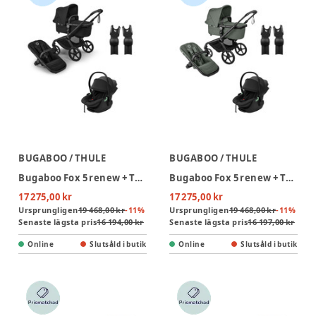
BUGABOO / THULE
BUGABOO / THULE
Bugaboo Fox 5 renew + Thule Maple Babyskydd inkl. adapter - Heritage Black/Black
Bugaboo Fox 5 renew + Thule Maple Babyskydd inkl. adapter - Forest Green/Black
17 275,00 kr
17 275,00 kr
Ursprungligen
19 468,00 kr
-
11
%
Ursprungligen
19 468,00 kr
-
11
%
Senaste lägsta pris
16 194,00 kr
Senaste lägsta pris
16 197,00 kr
Online
Slutsåld i butik
Online
Slutsåld i butik