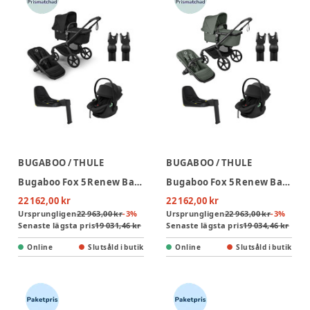
BUGABOO / THULE
BUGABOO / THULE
Bugaboo Fox 5 Renew Barnvagn + Thule Maple Babyskydd & Bas - Heritage Black/Black
Bugaboo Fox 5 Renew Barnvagn + Thule Maple Babyskydd & Bas - Forest Green/Black
22 162,00 kr
22 162,00 kr
Ursprungligen
22 963,00 kr
-
3
%
Ursprungligen
22 963,00 kr
-
3
%
Senaste lägsta pris
19 031,46 kr
Senaste lägsta pris
19 034,46 kr
Online
Slutsåld i butik
Online
Slutsåld i butik