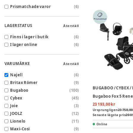
Prismatchade varor
(
6
)
LAGERSTATUS
Återställ
Finns i lager i butik
(
6
)
I lager online
(
6
)
VARUMÄRKE
Återställ
Najell
(
6
)
Britax Römer
(
9
)
BUGABOO / CYBEX /
Bugaboo
(
100
)
Cybex
(
45
)
23 193,00 kr
Joie
(
3
)
Ursprungligen
23 758,00
JOOLZ
(
12
)
Senaste lägsta pris
20 8
Lionelo
(
11
)
Online
Maxi-Cosi
(
9
)