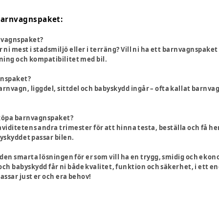
barnvagnspaket:
rnvagnspaket?
Går ni mest i stadsmiljö eller i terräng? Vill ni ha ett barnvagnspa
lning och kompatibilitet med bil.
agnspaket?
arnvagn, liggdel, sittdel och babyskydd ingår – ofta kallat barnvagn
t köpa barnvagnspaket?
iditetens andra trimester för att hinna testa, beställa och få he
byskyddet passar bilen.
den smarta lösningen för er som vill ha en trygg, smidig och ekon
h babyskydd får ni både kvalitet, funktion och säkerhet, i ett en
ssar just er och era behov!