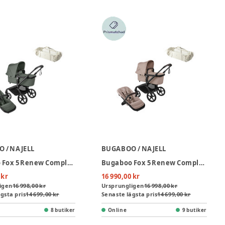
 / NAJELL
BUGABOO / NAJELL
Bugaboo Fox 5 Renew Complete - Black/Forest Green inkl. Sleepcarrier Vol 5 Oat Beige
Bugaboo Fox 5 Renew Complete - Black/Desert Taupe Melange inkl. Sleepcarrier Vol 5 Oat Beige
 kr
16 990,00 kr
igen
16 998,00 kr
Ursprungligen
16 998,00 kr
gsta pris
14 699,00 kr
Senaste lägsta pris
14 699,00 kr
8 butiker
Online
9 butiker