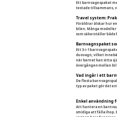
Ett barnvagnspaket med
testade tillsammans, v
Travel system: Prak
Föräldrar älskar hur e
bilen. Många modeller
som säkerställer både 
Barnvagnspaket so
Ett 3-i-1 barnvagnspak
duovagn, vilket innebär
när barnet kan sitta s
övergången mellan bil
Vad ingår i ett ba
De flesta barnvagnspak
typ av paket gör det e
Enkel användning f
Att hantera en barnvagn
smidiga att fälla ihop