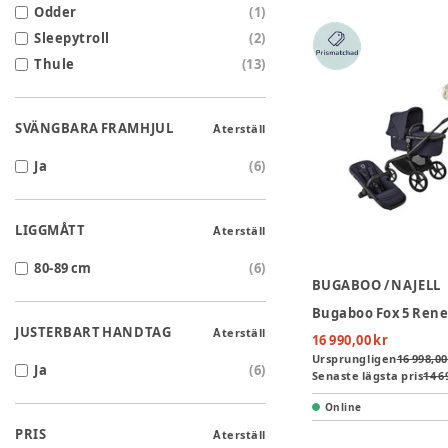
Odder
(
1
)
Sleepytroll
(
2
)
Thule
(
13
)
SVÄNGBARA FRAMHJUL
Återställ
Ja
(
6
)
LIGGMÅTT
Återställ
80-89 cm
(
6
)
BUGABOO / NAJELL
JUSTERBART HANDTAG
Återställ
16 990,00 kr
Ursprungligen
16 998,00
Ja
(
6
)
Senaste lägsta pris
14 6
Online
PRIS
Återställ