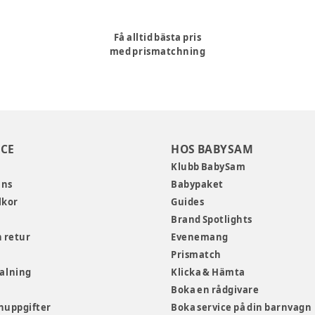
Få alltid bästa pris
med prismatchning
CE
HOS BABYSAM
Klubb BabySam
ans
Babypaket
lkor
Guides
Brand Spotlights
 retur
Evenemang
Prismatch
talning
Klicka & Hämta
Boka en rådgivare
nuppgifter
Boka service på din barnvagn