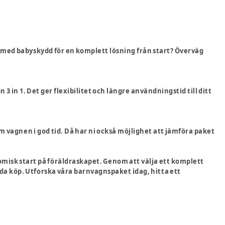
ket med babyskydd för en komplett lösning från start? Överväg
 3 in 1. Det ger flexibilitet och längre användningstid till ditt
m vagnen i god tid. Då har ni också möjlighet att jämföra paket
omisk start på föräldraskapet. Genom att välja ett komplett
da köp. Utforska våra barnvagnspaket idag, hitta ett