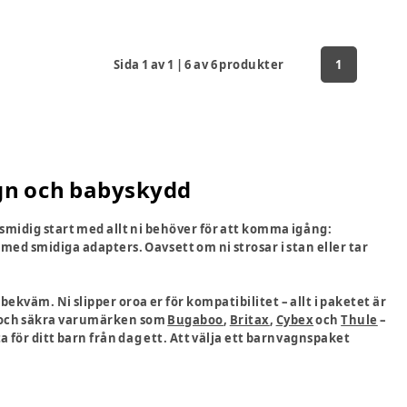
Sida
1
av
1
|
6
av
6
produkter
1
gn och babyskydd
midig start med allt ni behöver för att komma igång:
med smidiga adapters. Oavsett om ni strosar i stan eller tar
ekväm. Ni slipper oroa er för kompatibilitet – allt i paketet är
a och säkra varumärken som
Bugaboo
,
Britax
,
Cybex
och
Thule
–
a för ditt barn från dag ett. Att välja ett barnvagnspaket