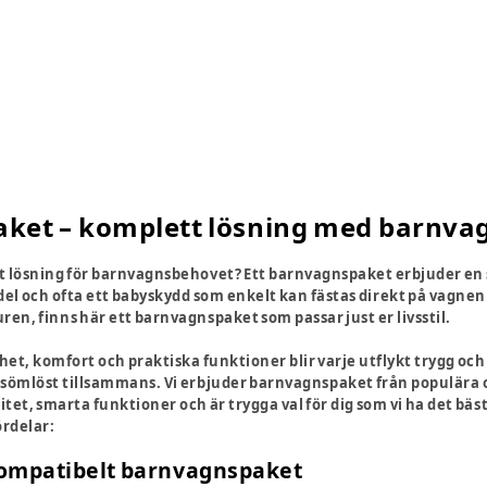
ket – komplett lösning med barnva
 lösning för barnvagnsbehovet? Ett barnvagnspaket erbjuder en s
del och ofta ett babyskydd som enkelt kan fästas direkt på vagnen 
en, finns här ett barnvagnspaket som passar just er livsstil.
t, komfort och praktiska funktioner blir varje utflykt trygg och b
 sömlöst tillsammans. Vi erbjuder barnvagnspaket från populär
itet, smarta funktioner och är trygga val för dig som vi ha det bäst
ördelar:
ompatibelt barnvagnspaket