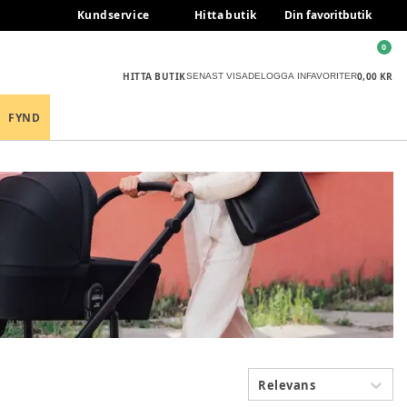
Kundservice
Hitta butik
Din favoritbutik
0
HITTA BUTIK
0,00 KR
SENAST VISADE
LOGGA IN
FAVORITER
FYND
Relevans