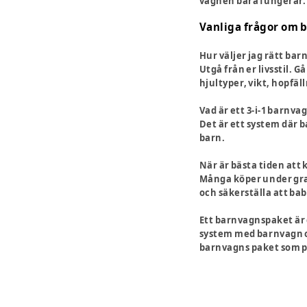
vagnen bara fungerar.
Vanliga frågor om 
Hur väljer jag rätt ba
Utgå från er livsstil. 
hjultyper, vikt, hopfäl
Vad är ett 3-i-1 barnv
Det är ett system där b
barn.
När är bästa tiden at
Många köper under grav
och säkerställa att ba
Ett barnvagnspaket är 
system med barnvagn oc
barnvagns paket som pa