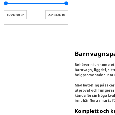
16 990,00 kr
23 193,00 kr
Barnvagnspa
Behöver ni en komplett
Barnvagn, liggdel, sitt
helgpromenader i natur
Med betoning på säkerhe
utprovat och fungerar
kända för sin höga kval
innebär flera smarta f
Komplett och k