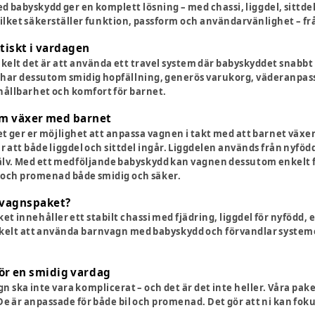
 babyskydd ger en komplett lösning – med chassi, liggdel, sittdel 
ilket säkerställer funktion, passform och användarvänlighet – fr
tiskt i vardagen
nkelt det är att använda ett travel system där babyskyddet snabbt
 har dessutom smidig hopfällning, generös varukorg, väderanpass
hållbarhet och komfort för barnet.
m växer med barnet
et ger er möjlighet att anpassa vagnen i takt med att barnet växer
 att både liggdel och sittdel ingår. Liggdelen används från nyfödd
jälv. Med ett medföljande babyskydd kan vagnen dessutom enkelt för
 och promenad både smidig och säker.
rnvagnspaket?
et innehåller ett stabilt chassi med fjädring, liggdel för nyföd
nkelt att använda barnvagn med babyskydd och förvandlar systemet 
ör en smidig vardag
 ska inte vara komplicerat – och det är det inte heller. Våra pake
. De är anpassade för både bil och promenad. Det gör att ni kan fo