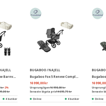
 NAJELL
BUGABOO / NAJELL
BUGABOO
Bugaboo Fox 5 Renew Barnvagn - Black/Heritage Black + Cloud T + Bas T + Adapter + Sleepcarrier Vol 5 Oat Beige
Bugaboo Fox 5 Renew Complete - Graphite/Moon Grey inkl. Sleepcarrier Vol 5 Oat Beige
16 990,00 kr
16 990,00
 kr
-
2
%
Ursprungligen
16 998,00 kr
Ursprungl
99,00 kr
Senaste lägsta pris
14 695,75 kr
Senaste lä
4 butiker
Online
4 butiker
Online