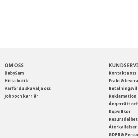
OM OSS
KUNDSERVI
BabySam
Kontakta oss
Hitta butik
Frakt & lever
Varför du ska välja oss
Betalningsvil
Jobb och karriär
Reklamation
Ångerrätt och
Köpvillkor
Resurs delbe
Återkallelser
GDPR & Perso