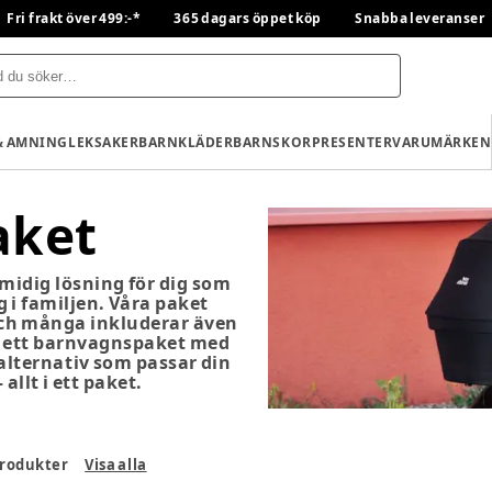
Fri frakt över 499:-*
365 dagars öppet köp
Snabba leveranser
& AMNING
LEKSAKER
BARNKLÄDER
BARNSKOR
PRESENTER
VARUMÄRKEN
aket
midig lösning för dig som
g i familjen. Våra paket
och många inkluderar även
er ett barnvagnspaket med
 alternativ som passar din
allt i ett paket.
rodukter
Visa alla