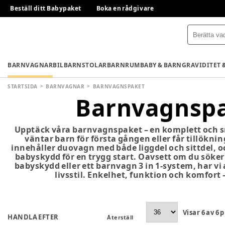
Beställ ditt Babypaket
Boka en rådgivare
BARNVAGNAR
BILBARNSTOLAR
BARNRUM
BABY & BARN
GRAVIDITET 
STARTSIDA
BARNVAGNAR
BARNVAGNSPAKET
Barnvagnsp
Upptäck våra barnvagnspaket – en komplett och s
väntar barn för första gången eller får tillöknin
innehåller duovagn med både liggdel och sittdel, 
babyskydd för en trygg start. Oavsett om du sök
babyskydd eller ett barnvagn 3 in 1-system, har vi
livsstil. Enkelhet, funktion och komfort – 
Visar
6
av
6
p
HANDLA EFTER
Återställ