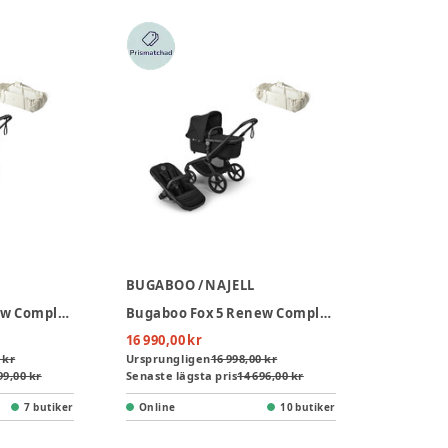
BUGABOO / NAJELL
Bugaboo Fox 5 Renew Complete - Black/Deep Indigo inkl. Sleepcarrier Vol 5 Oat Beige
Bugaboo Fox 5 Renew Complete - Black/Heritage Black inkl. Sleepcarrier Vol 5 Oat Beige
16 990,00 kr
 kr
Ursprungligen
16 998,00 kr
99,00 kr
Senaste lägsta pris
14 696,00 kr
7 butiker
Online
10 butiker