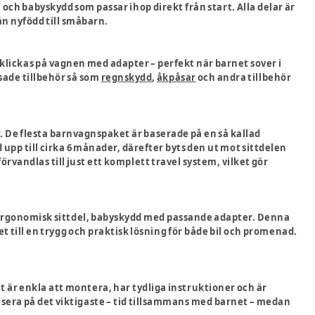
och babyskydd som passar ihop direkt från start. Alla delar är
ån nyfödd till småbarn.
 klickas på vagnen med adapter – perfekt när barnet sover i
ade tillbehör så som
regnskydd
,
åkpåsar
och andra tillbehör
. De flesta barnvagnspaket är baserade på en så kallad
 upp till cirka 6 månader, därefter byts den ut mot sittdelen
vandlas till just ett komplett travel system, vilket gör
d, ergonomisk sittdel, babyskydd med passande adapter. Denna
till en trygg och praktisk lösning för både bil och promenad.
t är enkla att montera, har tydliga instruktioner och är
kusera på det viktigaste – tid tillsammans med barnet – medan