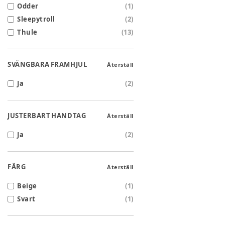
Odder
(
1
)
Sleepytroll
(
2
)
Thule
(
13
)
SVÄNGBARA FRAMHJUL
Återställ
Ja
(
2
)
JUSTERBART HANDTAG
Återställ
Ja
(
2
)
FÄRG
Återställ
Beige
(
1
)
Svart
(
1
)