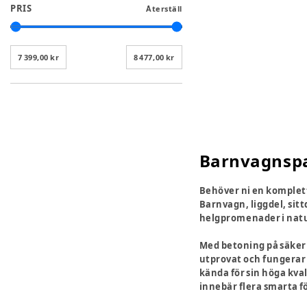
PRIS
Återställ
7 399,00 kr
8 477,00 kr
Barnvagnspa
Behöver ni en komplett
Barnvagn, liggdel, sitt
helgpromenader i natur
Med betoning på säkerhe
utprovat och fungerar
kända för sin höga kval
innebär flera smarta f