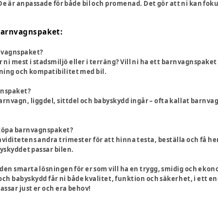
. De är anpassade för både bil och promenad. Det gör att ni kan fo
barnvagnspaket:
rnvagnspaket?
Går ni mest i stadsmiljö eller i terräng? Vill ni ha ett barnvagnspa
lning och kompatibilitet med bil.
agnspaket?
arnvagn, liggdel, sittdel och babyskydd ingår – ofta kallat barnvagn
t köpa barnvagnspaket?
iditetens andra trimester för att hinna testa, beställa och få he
byskyddet passar bilen.
den smarta lösningen för er som vill ha en trygg, smidig och ekon
h babyskydd får ni både kvalitet, funktion och säkerhet, i ett en
ssar just er och era behov!