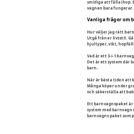
smidiga att fälla ihop
vagnen bara fungerar.
Vanliga frågor om 
Hur väljer jag rätt ba
Utgå från er livsstil. 
hjultyper, vikt, hopfäl
Vad är ett 3-i-1 barnv
Det är ett system där b
barn.
När är bästa tiden at
Många köper under grav
och säkerställa att ba
Ett barnvagnspaket är 
system med barnvagn oc
barnvagns paket som pa