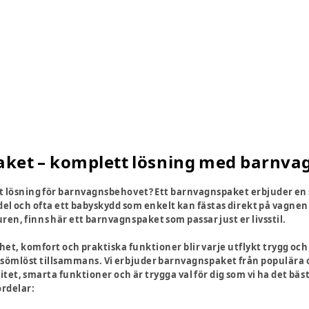
ket – komplett lösning med barnva
 lösning för barnvagnsbehovet? Ett barnvagnspaket erbjuder en s
del och ofta ett babyskydd som enkelt kan fästas direkt på vagnen 
en, finns här ett barnvagnspaket som passar just er livsstil.
t, komfort och praktiska funktioner blir varje utflykt trygg och b
 sömlöst tillsammans. Vi erbjuder barnvagnspaket från populär
itet, smarta funktioner och är trygga val för dig som vi ha det bäst
ördelar: