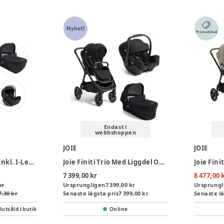
Endast i
webbshoppen
JOIE
JOIE
Joie Finiti Duovagn Inkl. I-Level Pro Babyskydd - Eclipse
Joie Finiti Trio Med Liggdel Och Babyskydd - Signature - Eclipse
7 399,00 kr
8 477,00 
kr
Ursprungligen
7 399,00 kr
Ursprungl
7,30 kr
Senaste lägsta pris
7 399,00 kr
Senaste lä
lutsåld i butik
Online