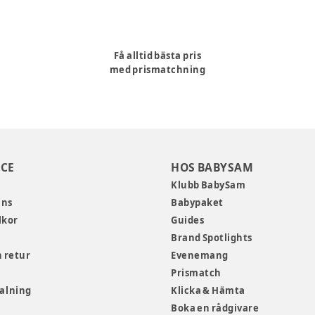
Få alltid bästa pris
med prismatchning
CE
HOS BABYSAM
Klubb BabySam
ans
Babypaket
lkor
Guides
Brand Spotlights
 retur
Evenemang
Prismatch
talning
Klicka & Hämta
Boka en rådgivare