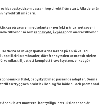
och babyskydd som passar ihop direkt från start. Alla delar är
ån nyfödd till småbarn.
 klickas på vagnen med adapter – perfekt när barnet sover i
ade tillbehör så som
regnskydd
,
åkpåsar
och andra tillbehör
. De flesta barnvagnspaket är baserade på en så kallad
 upp till cirka 6 månader, därefter byts den ut mot sittdelen
vandlas till just ett komplett travel system, vilket gör
d, ergonomisk sittdel, babyskydd med passande adapter. Denna
till en trygg och praktisk lösning för både bil och promenad.
t är enkla att montera, har tydliga instruktioner och är