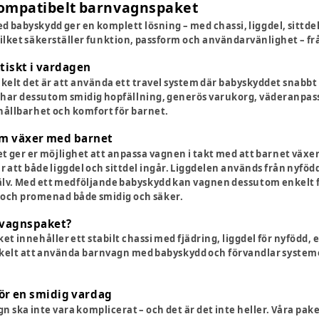
ompatibelt barnvagnspaket
 babyskydd ger en komplett lösning – med chassi, liggdel, sittdel 
ilket säkerställer funktion, passform och användarvänlighet – fr
tiskt i vardagen
nkelt det är att använda ett travel system där babyskyddet snabbt
 har dessutom smidig hopfällning, generös varukorg, väderanpass
hållbarhet och komfort för barnet.
m växer med barnet
et ger er möjlighet att anpassa vagnen i takt med att barnet växer
 att både liggdel och sittdel ingår. Liggdelen används från nyfödd
jälv. Med ett medföljande babyskydd kan vagnen dessutom enkelt för
 och promenad både smidig och säker.
rnvagnspaket?
et innehåller ett stabilt chassi med fjädring, liggdel för nyföd
nkelt att använda barnvagn med babyskydd och förvandlar systemet 
ör en smidig vardag
 ska inte vara komplicerat – och det är det inte heller. Våra pake