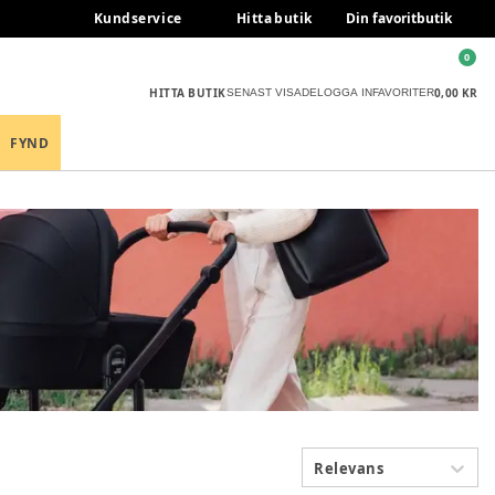
Kundservice
Hitta butik
Din favoritbutik
0
HITTA BUTIK
0,00 KR
SENAST VISADE
LOGGA IN
FAVORITER
FYND
Relevans