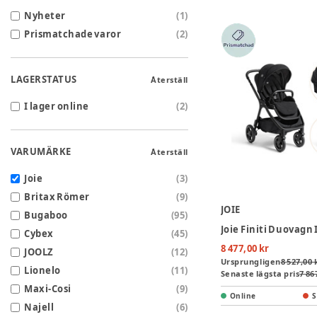
Nyheter
(
1
)
Prismatchade varor
(
2
)
LAGERSTATUS
Återställ
I lager online
(
2
)
VARUMÄRKE
Återställ
Joie
(
3
)
Britax Römer
(
9
)
JOIE
Bugaboo
(
95
)
Cybex
(
45
)
8 477,00 kr
JOOLZ
(
12
)
Ursprungligen
8 527,00 
Lionelo
(
11
)
Senaste lägsta pris
7 86
Maxi-Cosi
(
9
)
Online
S
Najell
(
6
)