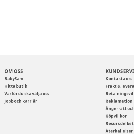
OM OSS
KUNDSERVI
BabySam
Kontakta oss
Hitta butik
Frakt & lever
Varför du ska välja oss
Betalningsvil
Jobb och karriär
Reklamation
Ångerrätt och
Köpvillkor
Resurs delbe
Återkallelser