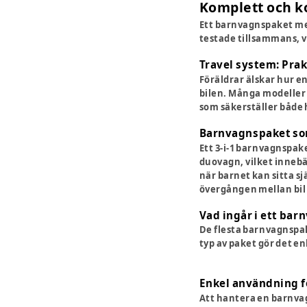
Komplett och k
Ett barnvagnspaket med
testade tillsammans, v
Travel system: Prak
Föräldrar älskar hur e
bilen. Många modeller
som säkerställer både 
Barnvagnspaket so
Ett 3-i-1 barnvagnspak
duovagn, vilket innebär
när barnet kan sitta s
övergången mellan bil
Vad ingår i ett ba
De flesta barnvagnspak
typ av paket gör det e
Enkel användning f
Att hantera en barnvagn