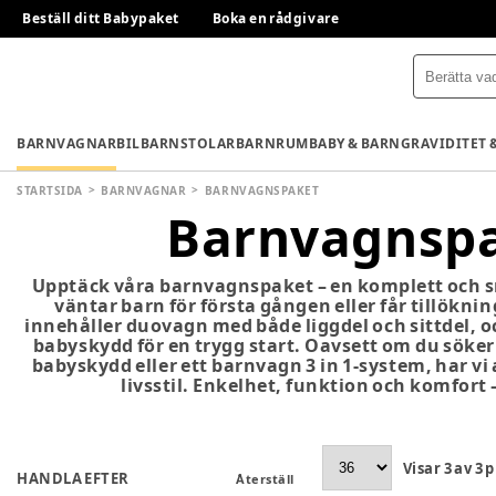
Beställ ditt Babypaket
Boka en rådgivare
BARNVAGNAR
BILBARNSTOLAR
BARNRUM
BABY & BARN
GRAVIDITET 
STARTSIDA
BARNVAGNAR
BARNVAGNSPAKET
Barnvagnsp
Upptäck våra barnvagnspaket – en komplett och s
väntar barn för första gången eller får tillöknin
innehåller duovagn med både liggdel och sittdel, 
babyskydd för en trygg start. Oavsett om du sök
babyskydd eller ett barnvagn 3 in 1-system, har vi
livsstil. Enkelhet, funktion och komfort – 
Visar
3
av
3
p
HANDLA EFTER
Återställ