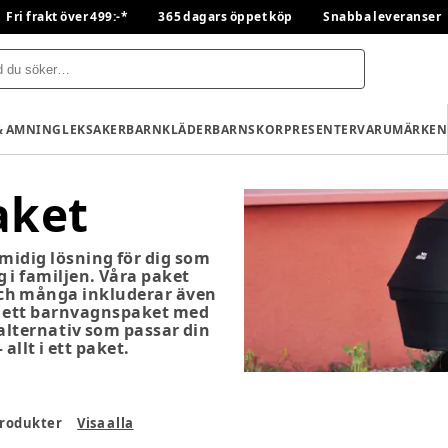
Fri frakt över 499:-*
365 dagars öppet köp
Snabba leveranser
& AMNING
LEKSAKER
BARNKLÄDER
BARNSKOR
PRESENTER
VARUMÄRKEN
aket
midig lösning för dig som
g i familjen. Våra paket
och många inkluderar även
er ett barnvagnspaket med
 alternativ som passar din
allt i ett paket.
rodukter
Visa alla