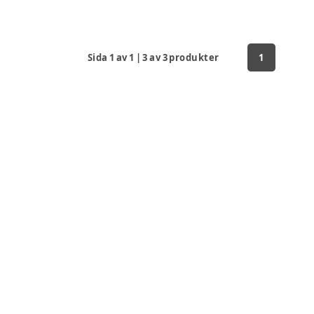
Sida
1
av
1
|
3
av
3
produkter
1