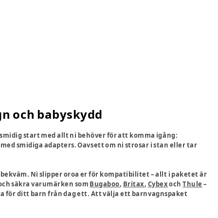
gn och babyskydd
midig start med allt ni behöver för att komma igång:
med smidiga adapters. Oavsett om ni strosar i stan eller tar
ekväm. Ni slipper oroa er för kompatibilitet – allt i paketet är
a och säkra varumärken som
Bugaboo
,
Britax
,
Cybex
och
Thule
–
a för ditt barn från dag ett. Att välja ett barnvagnspaket