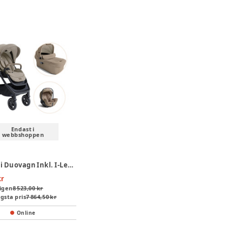
Endast i
webbshoppen
Joie Finiti Duovagn Inkl. I-Level Pro Babyskydd - Sandstone
kr
igen
8 523,00 kr
gsta pris
7 864,50 kr
Online