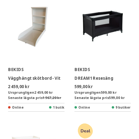
BEKIDS
BEKIDS
Vägghängt skötbord - Vit
DREAM1 Resesäng
2 459,00 kr
599,00 kr
Ursprungligen
2 459,00 kr
Ursprungligen
599,00 kr
Senaste lägsta pris
1 967,20 kr
Senaste lägsta pris
599,00 kr
Online
1 butik
Online
9 butiker