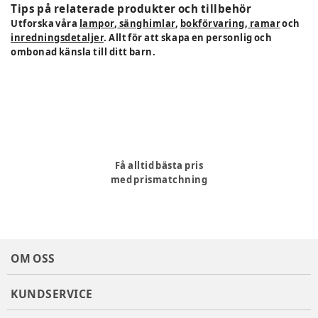
Tips på relaterade produkter och tillbehör
Utforska våra
lampor
,
sänghimlar
,
bokförvaring
,
ramar
och
inredningsdetaljer
. Allt för att skapa en personlig och
ombonad känsla till ditt barn.
Få alltid bästa pris
med prismatchning
OM OSS
KUNDSERVICE