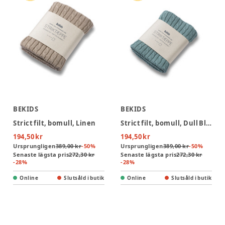
BEKIDS
BEKIDS
Strict filt, bomull, Linen
Strict filt, bomull, Dull Blue
194,50 kr
194,50 kr
Ursprungligen
389,00 kr
-
50
%
Ursprungligen
389,00 kr
-
50
%
Senaste lägsta pris
272,30 kr
Senaste lägsta pris
272,30 kr
-
28
%
-
28
%
Online
Slutsåld i butik
Online
Slutsåld i butik