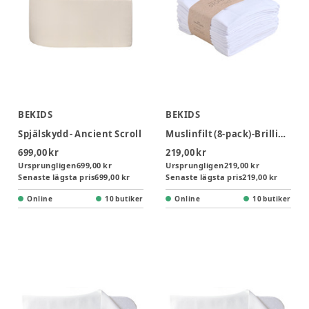
BEKIDS
BEKIDS
Spjälskydd - Ancient Scroll
Muslinfilt (8-pack)-Brilliant White
699,00 kr
219,00 kr
Ursprungligen
699,00 kr
Ursprungligen
219,00 kr
Senaste lägsta pris
699,00 kr
Senaste lägsta pris
219,00 kr
Online
10 butiker
Online
10 butiker