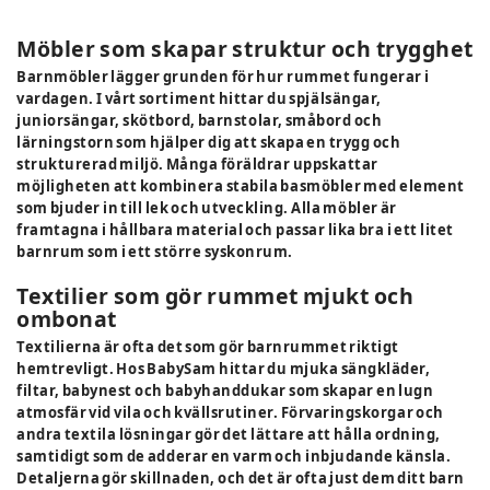
Möbler som skapar struktur och trygghet
Barnmöbler lägger grunden för hur rummet fungerar i
vardagen. I vårt sortiment hittar du spjälsängar,
juniorsängar, skötbord, barnstolar, småbord och
lärningstorn som hjälper dig att skapa en trygg och
strukturerad miljö. Många föräldrar uppskattar
möjligheten att kombinera stabila basmöbler med element
som bjuder in till lek och utveckling. Alla möbler är
framtagna i hållbara material och passar lika bra i ett litet
barnrum som i ett större syskonrum.
Textilier som gör rummet mjukt och
ombonat
Textilierna är ofta det som gör barnrummet riktigt
hemtrevligt. Hos BabySam hittar du mjuka sängkläder,
filtar, babynest och babyhanddukar som skapar en lugn
atmosfär vid vila och kvällsrutiner. Förvaringskorgar och
andra textila lösningar gör det lättare att hålla ordning,
samtidigt som de adderar en varm och inbjudande känsla.
Detaljerna gör skillnaden, och det är ofta just dem ditt barn