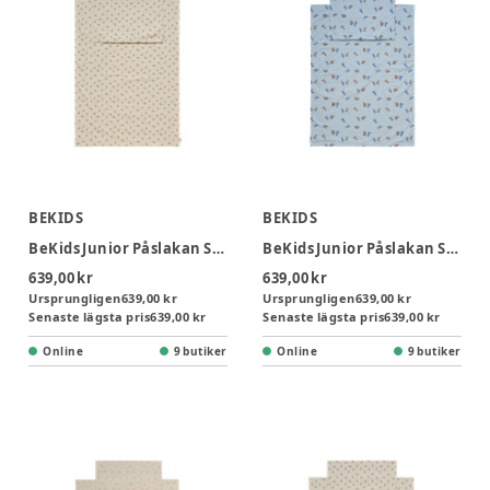
BEKIDS
BEKIDS
BeKids Junior Påslakan Sängkläder 100x130 - Elefant
BeKids Junior Påslakan Sängkläder 100x130 - Dino Blue fog
639,00 kr
639,00 kr
Ursprungligen
639,00 kr
Ursprungligen
639,00 kr
Senaste lägsta pris
639,00 kr
Senaste lägsta pris
639,00 kr
Online
9 butiker
Online
9 butiker