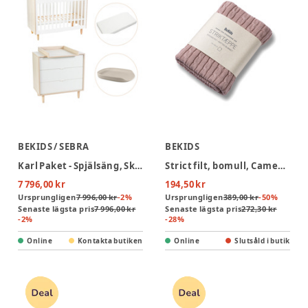
BEKIDS / SEBRA
BEKIDS
Karl Paket - Spjälsäng, Skötbord, Hälsomadrass Och Skötbädd
Strict filt, bomull, Cameo Pink
7 796,00 kr
194,50 kr
Ursprungligen
7 996,00 kr
-
2
%
Ursprungligen
389,00 kr
-
50
%
Senaste lägsta pris
7 996,00 kr
Senaste lägsta pris
272,30 kr
-
2
%
-
28
%
Online
Kontakta butiken
Online
Slutsåld i butik