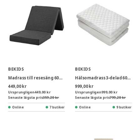
BEKIDS
BEKIDS
Madrass till resesäng 60x120x5cm
Hälsomadrass 3-delad 60x120x8 cm
449,00 kr
999,00 kr
Ursprungligen
449,00 kr
Ursprungligen
999,00 kr
Senaste lägsta pris
359,20 kr
Senaste lägsta pris
799,20 kr
Online
7 butiker
Online
9 butiker