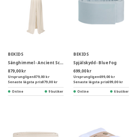
BEKIDS
BEKIDS
Sänghimmel - Ancient Scroll
Spjälskydd - Blue Fog
879,00 kr
699,00 kr
Ursprungligen
879,00 kr
Ursprungligen
699,00 kr
Senaste lägsta pris
879,00 kr
Senaste lägsta pris
699,00 kr
Online
9 butiker
Online
6 butiker