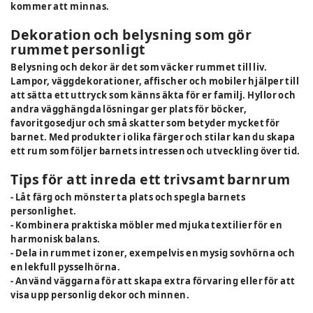
kommer att minnas.
Dekoration och belysning som gör
rummet personligt
Belysning och dekor är det som väcker rummet till liv.
Lampor, väggdekorationer, affischer och mobiler hjälper till
att sätta ett uttryck som känns äkta för er familj. Hyllor och
andra vägghängda lösningar ger plats för böcker,
favoritgosedjur och små skatter som betyder mycket för
barnet. Med produkter i olika färger och stilar kan du skapa
ett rum som följer barnets intressen och utveckling över tid.
Tips för att inreda ett trivsamt barnrum
- Låt färg och mönster ta plats och spegla barnets
personlighet.
- Kombinera praktiska möbler med mjuka textilier för en
harmonisk balans.
- Dela in rummet i zoner, exempelvis en mysig sovhörna och
en lekfull pysselhörna.
- Använd väggarna för att skapa extra förvaring eller för att
visa upp personlig dekor och minnen.