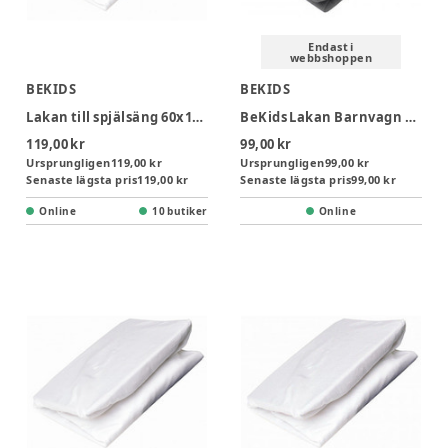
Endast i
webbshoppen
BEKIDS
BEKIDS
Lakan till spjälsäng 60x120 cm - Vit
BeKids Lakan Barnvagn 40x98 cm - Grå
119,00 kr
99,00 kr
Ursprungligen
119,00 kr
Ursprungligen
99,00 kr
Senaste lägsta pris
119,00 kr
Senaste lägsta pris
99,00 kr
Online
10 butiker
Online