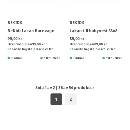
BEKIDS
BEKIDS
BeKids Lakan Barnvagn 40x98 cm - Vit
Lakan till babynest 38x80 cm - Vit
99,00 kr
89,00 kr
Ursprungligen
99,00 kr
Ursprungligen
89,00 kr
Senaste lägsta pris
79,20 kr
Senaste lägsta pris
71,20 kr
Online
10 butiker
Online
10 butiker
Sida
1
av
2
|
36
av
54
produkter
1
2