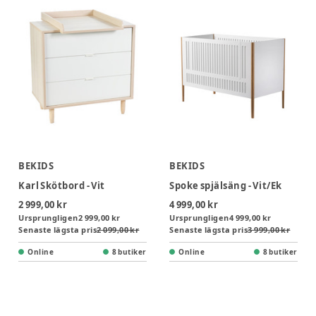
BEKIDS
BEKIDS
Karl Skötbord - Vit
Spoke spjälsäng - Vit/Ek
2 999,00 kr
4 999,00 kr
Ursprungligen
2 999,00 kr
Ursprungligen
4 999,00 kr
Senaste lägsta pris
2 099,00 kr
Senaste lägsta pris
3 999,00 kr
Online
8 butiker
Online
8 butiker