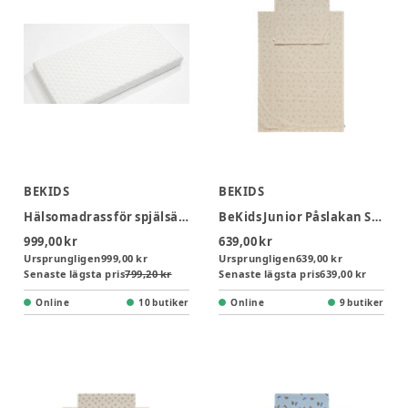
BEKIDS
BEKIDS
Hälsomadrass för spjälsäng, 60x120x8 cm
BeKids Junior Påslakan Sängkläder 100x130 - Misty Rose
999,00 kr
639,00 kr
Ursprungligen
999,00 kr
Ursprungligen
639,00 kr
Senaste lägsta pris
799,20 kr
Senaste lägsta pris
639,00 kr
Online
10 butiker
Online
9 butiker