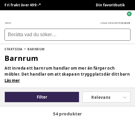
Fri frakt över 499:-*
Din favoritbutik
0
0,00 KR
MENY
LOGGA IN
FAVORITER
STARTSIDA
BARNRUM
Barnrum
Att inreda ett barnrum handlar om mer än färger och
möbler. Det handlar om att skapa en trygg plats där ditt barn
kan växa, leka, fantisera och känna sig hemma. Hos
Läs mer
BabySam hittar du allt från möbler och belysning till
praktiska textilier och inredningsdetaljer som gör
Filter
Relevans
barnkammaren ombonad, funktionell och helt anpassat för
ert barn.
54 produkter