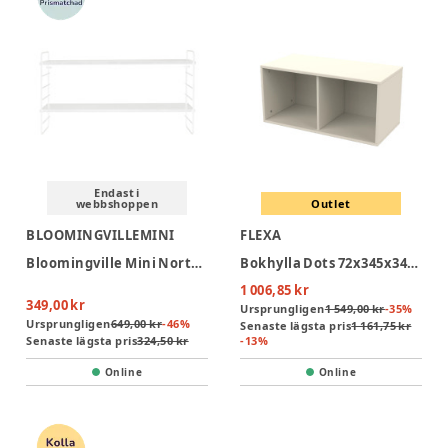
Endast i
webbshoppen
Outlet
BLOOMINGVILLEMINI
FLEXA
Bloomingville Mini North Hylla - Vit
Bokhylla Dots 72x345x345 - Cream
1 006,85 kr
349,00 kr
Ursprungligen
1 549,00 kr
-
35
%
Ursprungligen
649,00 kr
-
46
%
Senaste lägsta pris
1 161,75 kr
Senaste lägsta pris
324,50 kr
-
13
%
Online
Online