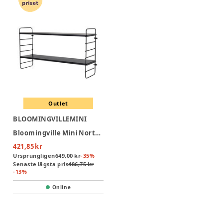
Outlet
BLOOMINGVILLEMINI
Bloomingville Mini North Hylla - Svart
421,85 kr
Ursprungligen
649,00 kr
-
35
%
Senaste lägsta pris
486,75 kr
-
13
%
Online