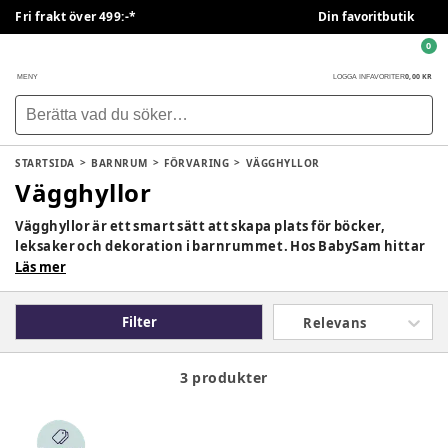
Fri frakt över 499:-*
Din favoritbutik
0
0,00 KR
MENY
LOGGA IN
FAVORITER
STARTSIDA
BARNRUM
FÖRVARING
VÄGGHYLLOR
Vägghyllor
Vägghyllor är ett smart sätt att skapa plats för böcker,
leksaker och dekoration i barnrummet. Hos BabySam hittar
du vägg- och bokhyllor med barnvänlig design som hjälper
Läs mer
dig att frigöra golvyta och samtidigt skapa ett organiserat
barnrum.
Filter
Relevans
3 produkter