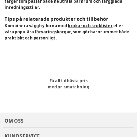
färger som passar både neutrala barnrum och färgglada
inredningsstilar.
Tips på relaterade produkter och tillbehör
Kombinera vägghyllorna med
krokar och kroklister
eller
våra populära
förvaringskorgar
, som gör barnrummet både
praktiskt och personligt.
Få alltid bästa pris
med prismatchning
OM OSS
KUNDSERVICE