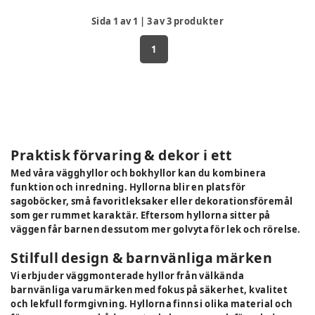
Sida
1
av
1
|
3
av
3
produkter
1
Praktisk förvaring & dekor i ett
Med våra vägghyllor och bokhyllor kan du kombinera
funktion och inredning. Hyllorna blir en plats för
sagoböcker, små favoritleksaker eller dekorationsföremål
som ger rummet karaktär. Eftersom hyllorna sitter på
väggen får barnen dessutom mer golvyta för lek och rörelse.
Stilfull design & barnvänliga märken
Vi erbjuder väggmonterade hyllor från välkända
barnvänliga varumärken med fokus på säkerhet, kvalitet
och lekfull formgivning. Hyllorna finns i olika material och