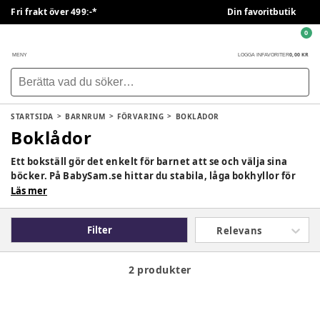
Fri frakt över 499:-*
Din favoritbutik
0
0,00 KR
MENY
LOGGA IN
FAVORITER
STARTSIDA
BARNRUM
FÖRVARING
BOKLÅDOR
Boklådor
Ett bokställ gör det enkelt för barnet att se och välja sina
böcker. På BabySam.se hittar du stabila, låga bokhyllor för
barn i anpassad höjd, med barnvänliga mönster. Perfekt i
Läs mer
barnrummet eller vardagsrummet för självständig eller
gemensam läsning.
Filter
Relevans
2 produkter