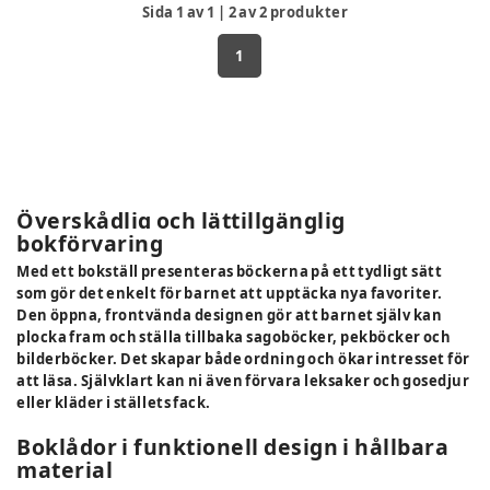
Sida
1
av
1
|
2
av
2
produkter
1
Överskådlig och lättillgänglig
bokförvaring
Med ett bokställ presenteras böckerna på ett tydligt sätt
som gör det enkelt för barnet att upptäcka nya favoriter.
Den öppna, frontvända designen gör att barnet själv kan
plocka fram och ställa tillbaka sagoböcker, pekböcker och
bilderböcker. Det skapar både ordning och ökar intresset för
att läsa. Självklart kan ni även förvara leksaker och gosedjur
eller kläder i ställets fack.
Boklådor i funktionell design i hållbara
material