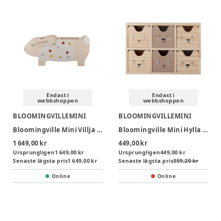
Endast i
Endast i
webbshoppen
webbshoppen
BLOOMINGVILLEMINI
BLOOMINGVILLEMINI
Bloomingville Mini Villja Boklåda - Kanin
Bloomingville Mini Hylla med Lådor Calle
1 649,00 kr
449,00 kr
Ursprungligen
1 649,00 kr
Ursprungligen
449,00 kr
Senaste lägsta pris
1 649,00 kr
Senaste lägsta pris
359,20 kr
Online
Online