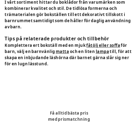
I vårt sortiment hittar du boklådor från varumärken som
kombinerar kvalitet och stil. De tidlösa formerna och
trämaterialen gör bokställen till ett dekorativt tillskott i
barnrummet samtidigt som de håller för daglig användning
av barn.
Tips på relaterade produkter och tillbehör
Komplettera ert bokställ med en mjuk
fåtölj eller soffa
för
barn, välj en barnvänlig
matta
och en liten
lampa
till, för att
skapa en inbjudande läshörna där barnet gärna slår sig ner
för en lugn lässtund.
Få alltid bästa pris
med prismatchning