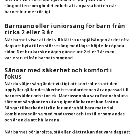
sängbotten som gör det enkelt att anpassa botten när
barnet blir mer rörligt.
Barnsäng eller juniorsäng för barn från
cirka 2 eller 3 år
När barnet visar att det vill klättra ur spjälsängen är det ofta
dags att byta till en större säng med lägre höjd eller öppna
sidor. Det brukar ske någon gång runt 2 eller 3 år men
varierar utifrån barnets mognad.
Sängar med säkerhet och komfort i
fokus
När du väljer säng är det viktigt att kontrollera att den
uppfyller gällande säkerhetsstandarder och är anpassad till
barnets ålder och storlek. Madrassen ska vara fast och sluta
tätt mot sängkanten utan glipor där barnet kan fastna.
Sängar tillverkade i trä eller andra hållbara material
kombineras gärna med
madrasser
och
textilier
som andas
och är enkla att hålla rena.
När barnet börjar sitta, stå eller klättra kan det vara dags att