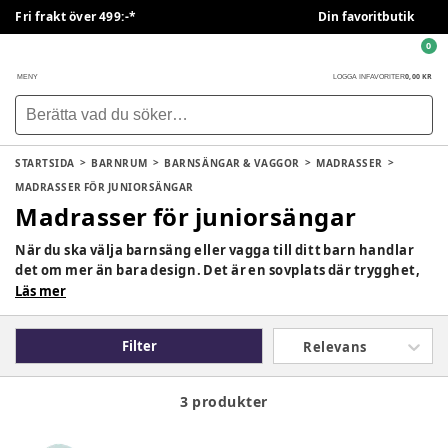
Fri frakt över 499:-*
Din favoritbutik
0
0,00 KR
MENY
LOGGA IN
FAVORITER
STARTSIDA
BARNRUM
BARNSÄNGAR & VAGGOR
MADRASSER
MADRASSER FÖR JUNIORSÄNGAR
Madrasser för juniorsängar
När du ska välja barnsäng eller vagga till ditt barn handlar
det om mer än bara design. Det är en sovplats där trygghet,
säkerhet och sömnkomfort är viktigast. På BabySam hittar
Läs mer
du ett noga utvalt sortiment av barnsängar, spjälsängar och
vaggor från kända varumärken. Oavsett om ni söker en
Filter
Relevans
första säng för nyfödd, en stabil spjälsäng för småbarn eller
en stilren barnsäng för de första åren hjälper vi dig hitta rätt
barnsäng.
3 produkter