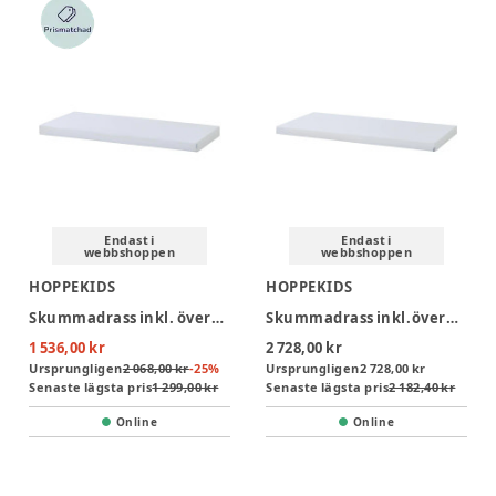
Endast i
Endast i
webbshoppen
webbshoppen
HOPPEKIDS
HOPPEKIDS
Skummadrass inkl. överdrag, 70x160x9 cm
Skummadrass inkl.överdrag, 90x200 cm, H:9 cm, Vit
1 536,00 kr
2 728,00 kr
Ursprungligen
2 068,00 kr
-
25
%
Ursprungligen
2 728,00 kr
Senaste lägsta pris
1 299,00 kr
Senaste lägsta pris
2 182,40 kr
Online
Online