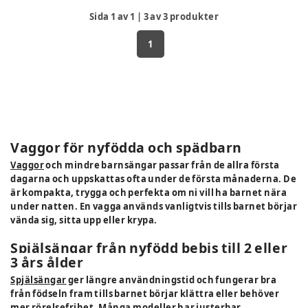
Sida
1
av
1
|
3
av
3
produkter
1
Vaggor för nyfödda och spädbarn
Vaggor
och mindre barnsängar passar från de allra första
dagarna och uppskattas ofta under de första månaderna. De
är kompakta, trygga och perfekta om ni vill ha barnet nära
under natten. En vagga används vanligtvis tills barnet börjar
vända sig, sitta upp eller krypa.
Spjälsängar från nyfödd bebis till 2 eller
3 års ålder
Spjälsängar
ger längre användningstid och fungerar bra
från födseln fram tills barnet börjar klättra eller behöver
mer rörelsefrihet. Många modeller har justerbar