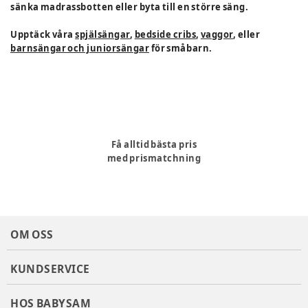
sänka madrassbotten eller byta till en större säng.
Upptäck våra
spjälsängar
,
bedside cribs
,
vaggor
, eller
barnsängar och juniorsängar
för småbarn.
Få alltid bästa pris
med prismatchning
OM OSS
KUNDSERVICE
HOS BABYSAM