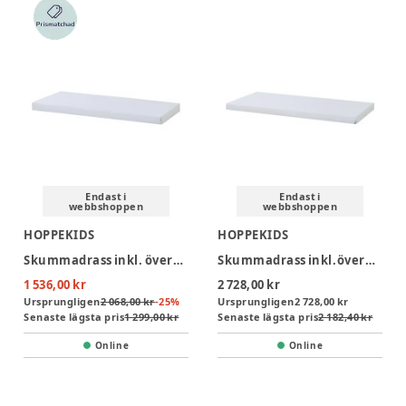
Endast i
Endast i
webbshoppen
webbshoppen
HOPPEKIDS
HOPPEKIDS
Skummadrass inkl. överdrag, 70x160x9 cm
Skummadrass inkl.överdrag, 90x200 cm, H:9 cm, Vit
1 536,00 kr
2 728,00 kr
Ursprungligen
2 068,00 kr
-
25
%
Ursprungligen
2 728,00 kr
Senaste lägsta pris
1 299,00 kr
Senaste lägsta pris
2 182,40 kr
Online
Online