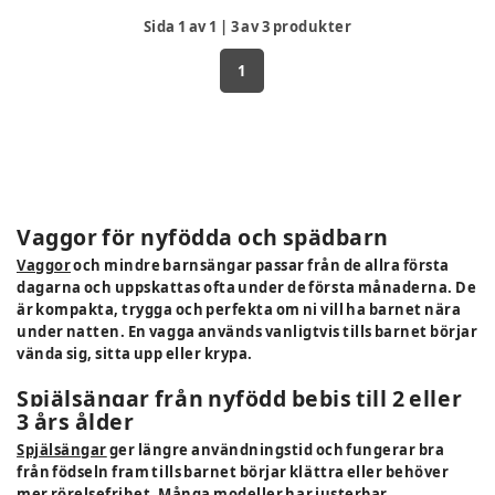
Sida
1
av
1
|
3
av
3
produkter
1
Vaggor för nyfödda och spädbarn
Vaggor
och mindre barnsängar passar från de allra första
dagarna och uppskattas ofta under de första månaderna. De
är kompakta, trygga och perfekta om ni vill ha barnet nära
under natten. En vagga används vanligtvis tills barnet börjar
vända sig, sitta upp eller krypa.
Spjälsängar från nyfödd bebis till 2 eller
3 års ålder
Spjälsängar
ger längre användningstid och fungerar bra
från födseln fram tills barnet börjar klättra eller behöver
mer rörelsefrihet. Många modeller har justerbar