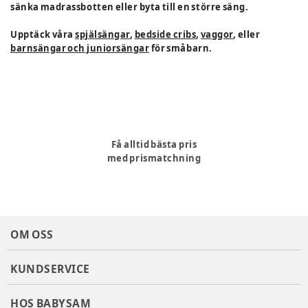
sänka madrassbotten eller byta till en större säng.
Upptäck våra
spjälsängar
,
bedside cribs
,
vaggor
, eller
barnsängar och juniorsängar
för småbarn.
Få alltid bästa pris
med prismatchning
OM OSS
KUNDSERVICE
HOS BABYSAM