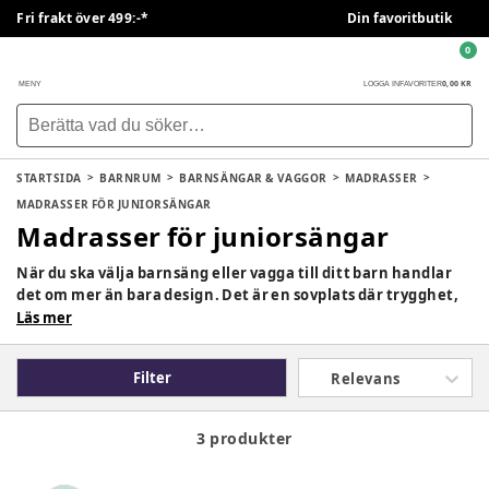
Fri frakt över 499:-*
Din favoritbutik
0
0,00 KR
MENY
LOGGA IN
FAVORITER
STARTSIDA
BARNRUM
BARNSÄNGAR & VAGGOR
MADRASSER
MADRASSER FÖR JUNIORSÄNGAR
Madrasser för juniorsängar
När du ska välja barnsäng eller vagga till ditt barn handlar
det om mer än bara design. Det är en sovplats där trygghet,
säkerhet och sömnkomfort är viktigast. På BabySam hittar
Läs mer
du ett noga utvalt sortiment av barnsängar, spjälsängar och
vaggor från kända varumärken. Oavsett om ni söker en
Filter
Relevans
första säng för nyfödd, en stabil spjälsäng för småbarn eller
en stilren barnsäng för de första åren hjälper vi dig hitta rätt
barnsäng.
3 produkter