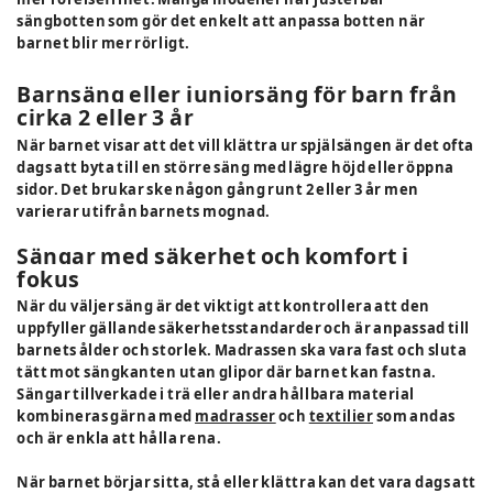
sängbotten som gör det enkelt att anpassa botten när
barnet blir mer rörligt.
Barnsäng eller juniorsäng för barn från
cirka 2 eller 3 år
När barnet visar att det vill klättra ur spjälsängen är det ofta
dags att byta till en större säng med lägre höjd eller öppna
sidor. Det brukar ske någon gång runt 2 eller 3 år men
varierar utifrån barnets mognad.
Sängar med säkerhet och komfort i
fokus
När du väljer säng är det viktigt att kontrollera att den
uppfyller gällande säkerhetsstandarder och är anpassad till
barnets ålder och storlek. Madrassen ska vara fast och sluta
tätt mot sängkanten utan glipor där barnet kan fastna.
Sängar tillverkade i trä eller andra hållbara material
kombineras gärna med
madrasser
och
textilier
som andas
och är enkla att hålla rena.
När barnet börjar sitta, stå eller klättra kan det vara dags att