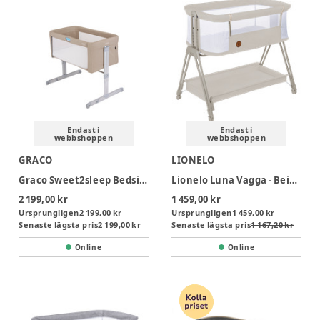
Endast i
Endast i
webbshoppen
webbshoppen
GRACO
LIONELO
Graco Sweet2sleep Bedside Crib - Oatmeal
Lionelo Luna Vagga - Beige
2 199,00 kr
1 459,00 kr
Ursprungligen
2 199,00 kr
Ursprungligen
1 459,00 kr
Senaste lägsta pris
2 199,00 kr
Senaste lägsta pris
1 167,20 kr
Online
Online