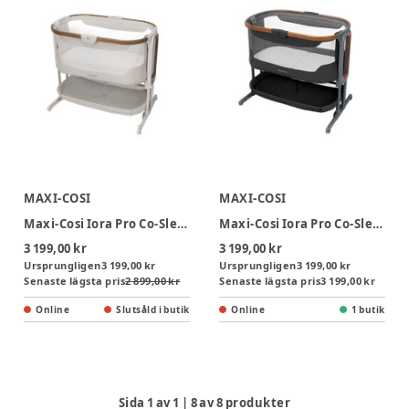
MAXI-COSI
MAXI-COSI
Maxi-Cosi Iora Pro Co-Sleeper Vagga - Elegance Beige
Maxi-Cosi Iora Pro Co-Sleeper Vagga - Elegance Graphite
3 199,00 kr
3 199,00 kr
Ursprungligen
3 199,00 kr
Ursprungligen
3 199,00 kr
Senaste lägsta pris
2 899,00 kr
Senaste lägsta pris
3 199,00 kr
Online
Slutsåld i butik
Online
1 butik
Sida
1
av
1
|
8
av
8
produkter