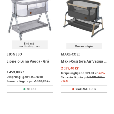
Endast i
webbshoppen
Varan utgår
LIONELO
MAXI-COSI
Lionelo Luna Vagga - Grå
Maxi-Cosi Iora Air Vagga - Beyond Graphite
2 039,40 kr
1 459,00 kr
Ursprungligen
3 399,00 kr
-
40
%
Ursprungligen
1 459,00 kr
Senaste lägsta pris
2 379,30 kr
Senaste lägsta pris
1 167,20 kr
-
14
%
Online
Slutsåld i butik