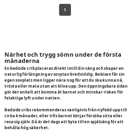
1
Närhet och trygg sömn under de första
månaderna
En bedside crib placeras direkt intill din säng och skapar en
naturlig förlängning av sovytan bredvid dig. Bebisen får sin
egen sovplats men ligger nära nog för att du ska kunna nå,
trösta eller mata utan att kliva upp. Den öppningsbara sidan
gör det enkelt att komma åt barnet och minskar risken för
felaktiga lyft under natten.
Bedside cribs rekommenderas vanligtvis från nyfödd upp till
cirka 6 månader, eller tills barnet börjar försöka sitta eller
resa sig själv. Då är det dags att byta till en spjälsäng för att
behålla hög säkerhet.