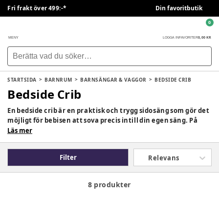
Fri frakt över 499:-*
Din favoritbutik
0
0,00 KR
MENY
LOGGA IN
FAVORITER
STARTSIDA
BARNRUM
BARNSÄNGAR & VAGGOR
BEDSIDE CRIB
Bedside Crib
En bedside crib är en praktisk och trygg sidosäng som gör det
möjligt för bebisen att sova precis intill din egen säng. På
BabySam hittar du modeller med justerbara höjder,
Läs mer
öppningsbara sidopaneler och stabil konstruktion som ger
både närhet och säkerhet vid nattens uppvak. Bedside cribs
Filter
Relevans
passar för nyfödda som ju behöver extra trygghet och
föräldrar som vill underlätta amning eller matning och tröst
nattetid.
8 produkter