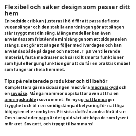
Flexibel och säker design som passar ditt
hem
En bedside crib kan justeras i höjd för att passa de flesta
vuxensängar och den stabila anordningen gör att sängen
står tryggt mot din säng. Många modeller kan även
användas som fristående minisäng genom att sidopanelen
stängs. Det gör att sängen följer med i vardagen och kan
användas både på dagen och natten. Tips! Ventilerande
material, fasta madrasser och särskilt smarta funktioner
som hjul eller gungfunktion gör att du får en praktisk möbel
som fungerar i hela hemmet.
Tips på relaterade produkter och tillbehör
Komplettera gärna sidosängen med våra
madrasskydd
och
en
sovpåse
. Många mammor uppskattar även att ha en
amningskudde
i sovrummet. En mysig
nattlampa
ger
trygghet och blir en smidig dämpad belysning för nattliga
blöjbyten eller ombyten. Ett sista råd från andra föräldrar:
Om ni använder
napp
är det guld värt att köpa de som lyser i
mörkret. Sov gott, och tryggt tillsammans!