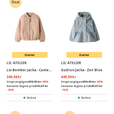
Outlet
Outlet
LIL' ATELIER
LIL' ATELIER
Lio Bomber Jacka - Cameo Rose
Gudrun Jacka - Zen Blue
349,98 kr
449,98 kr
Ursprungligen
699,95 kr
-
50
%
Ursprungligen
899,95 kr
-
50
%
Senaste lägsta pris
419,97 kr
Senaste lägsta pris
539,97 kr
-
16
%
-
16
%
Online
Online