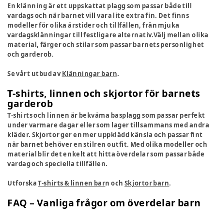
En klänning är ett uppskattat plagg som passar både till
vardags och när barnet vill vara lite extra fin. Det finns
modeller för olika årstider och tillfällen, från mjuka
vardagsklänningar till festligare alternativ.Välj mellan olika
material, färger och stilar som passar barnets personlighet
och garderob.
Se vårt utbud av
Klänningar barn
.
T-shirts, linnen och skjortor för barnets
garderob
T-shirts och linnen är bekväma basplagg som passar perfekt
under varmare dagar eller som lager tillsammans med andra
kläder. Skjortor ger en mer uppklädd känsla och passar fint
när barnet behöver en stilren outfit. Med olika modeller och
material blir det enkelt att hitta överdelar som passar både
vardag och speciella tillfällen.
Utforska
T-shirts & linnen bar
n
och
Skjortor barn
.
FAQ – Vanliga frågor om överdelar barn