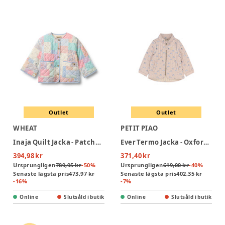
Outlet
Outlet
WHEAT
PETIT PIAO
Inaja Quilt Jacka - Patchwork Flowers
Ever Termo Jacka - Oxford Tan Boat AOP
394,98 kr
371,40 kr
Ursprungligen
789,95 kr
-
50
%
Ursprungligen
619,00 kr
-
40
%
Senaste lägsta pris
473,97 kr
Senaste lägsta pris
402,35 kr
-
16
%
-
7
%
Online
Slutsåld i butik
Online
Slutsåld i butik