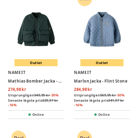
Outlet
Outlet
NAME IT
NAME IT
Mathias Bomber Jacka - Green Gables
Marlon Jacka - Flint Stone
274,98 kr
284,98 kr
Ursprungligen
549,95 kr
-
50
%
Ursprungligen
569,95 kr
-
50
%
Senaste lägsta pris
329,97 kr
Senaste lägsta pris
341,97 kr
-
16
%
-
16
%
Online
Online