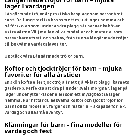
lager i vardagen
Långärmade tröjor är praktiska basplagg som passar året
runt. De fungerar lika bra som ett mjukt lager hemma och
på förskolan som under andra plagg när barnet behöver
extra värme.Välj mellan olika modeller och material som
passar barnets stil och behov, från tunna långärmade tröjor
till bekväma vardagsfavoriter.
Upptäck våra
Långärmade tröjor barn
.
Koftor och tjocktröjor för barn – mjuka
favoriter för alla årstider
En skön kofta eller tjocktröja är ett självklart plagg i barnets
garderob. Perfekta att dra på under svala morgnar, lager på
lager under ytterkläder eller som ett mysigt extra lager
hemma. Här hittar du bekväma
koftor och tjocktröjor för
barn
i olika modeller, färger och material – skapade för lek,
vardag och alla små äventyr.
Klänningar för barn – fina modeller för
vardag och fest