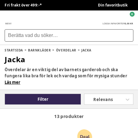
Fri frakt över 499:-*
Din favoritbutik
0
0,00 KR
MENY
LOGGA IN
FAVORITER
STARTSIDA
BARNKLÄDER
ÖVERDELAR
JACKA
Jacka
Överdelar är en viktig del av barnets garderob och ska
fungera lika bra för lek och vardag som för mysiga stunder
och finare tillfällen. Här finns bekväma tröjor, koftor,
Läs mer
klänningar, skjortor, t-shirts och linnen för både små och
större barn.Välj bland mjuka material, olika passformer och
Filter
Relevans
stilar som passar barnets olika behov och årstider. Från
värmande lager under kyligare dagar till luftiga plagg för
varmare väder – hitta överdelar som gör det enkelt att klä
13 produkter
barnet bekvämt för alla olika väder.