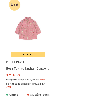
Outlet
PETIT PIAO
Ever Termo Jacka - Dusty Rose Strawberry AOP
371,40 kr
Ursprungligen
619,00 kr
-
40
%
Senaste lägsta pris
402,35 kr
-
7
%
Online
Slutsåld i butik