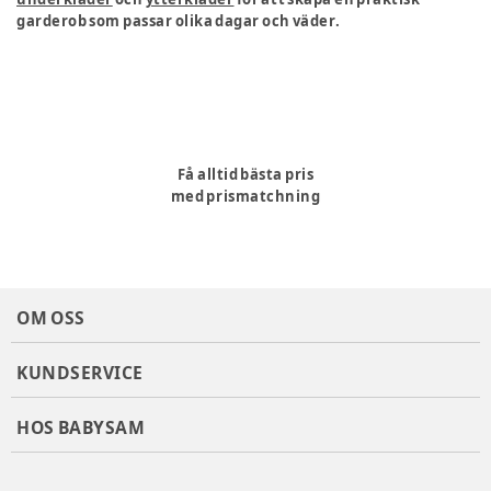
garderob som passar olika dagar och väder.
Få alltid bästa pris
med prismatchning
OM OSS
KUNDSERVICE
HOS BABYSAM