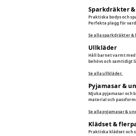
Sparkdräkter &
Praktiska bodys och sp
Perfekta plagg för vard
Se alla sparkdräkter & 
Ullkläder
Håll barnet varmt med 
behövs och samtidigt lå
Se alla ullkläder.
Pyjamasar & u
Mjuka pyjamasar och be
material och passforme
Se alla pyjamasar & un
Klädset & flerp
Praktiska klädset och 