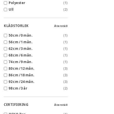
Polyester
(
1
)
Ull
(
2
)
KLÄDSTORLEK
Återställ
50 cm / 0 mån.
(
1
)
56 cm / 1 mån.
(
1
)
62 cm / 3 mån.
(
1
)
68 cm / 6 mån.
(
1
)
74 cm / 9 mån.
(
1
)
80 cm / 12 mån.
(
3
)
86 cm / 18 mån.
(
3
)
92 cm / 24 mån.
(
3
)
98 cm / 3 år
(
2
)
CERTIFIERING
Återställ