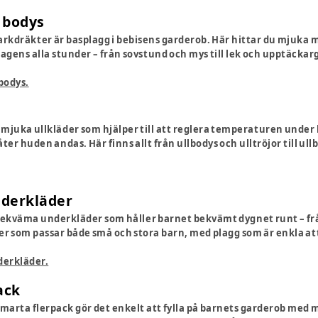
 bodys
arkdräkter är basplagg i bebisens garderob. Här hittar du mjuka 
agens alla stunder – från sovstund och mys till lek och upptäckar
bodys.
mjuka ullkläder som hjälper till att reglera temperaturen under k
ter huden andas. Här finns allt från ullbodys och ulltröjor till ul
nderkläder
kväma underkläder som håller barnet bekvämt dygnet runt – från 
r som passar både små och stora barn, med plagg som är enkla at
derkläder.
ack
smarta flerpack gör det enkelt att fylla på barnets garderob med