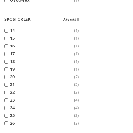
OEKO-Tex
(
1
)
SKOSTORLEK
Återställ
14
(
1
)
15
(
1
)
16
(
1
)
17
(
1
)
18
(
1
)
19
(
1
)
20
(
2
)
21
(
2
)
22
(
3
)
23
(
4
)
24
(
4
)
25
(
3
)
26
(
3
)