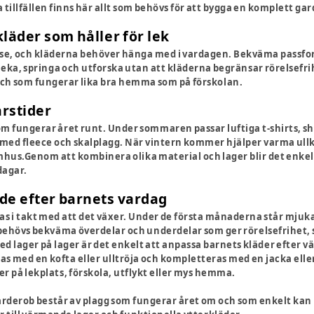
la tillfällen finns här allt som behövs för att bygga en komplett ga
läder som håller för lek
relse, och kläderna behöver hänga med i vardagen. Bekväma passf
 leka, springa och utforska utan att kläderna begränsar rörelsef
 och som fungerar lika bra hemma som på förskolan.
årstider
m fungerar året runt. Under sommaren passar luftiga t-shirts, s
 med fleece och skalplagg. När vintern kommer hjälper varma ullkl
us.Genom att kombinera olika material och lager blir det enkel
dagar.
de efter barnets vardag
s i takt med att det växer. Under de första månaderna står mjuka
 behövs bekväma överdelar och underdelar som ger rörelsefrihet,
ed lager på lager är det enkelt att anpassa barnets kläder efter 
 med en kofta eller ulltröja och kompletteras med en jacka eller 
r på lekplats, förskola, utflykt eller mys hemma.
erob består av plagg som fungerar året om och som enkelt kan ko