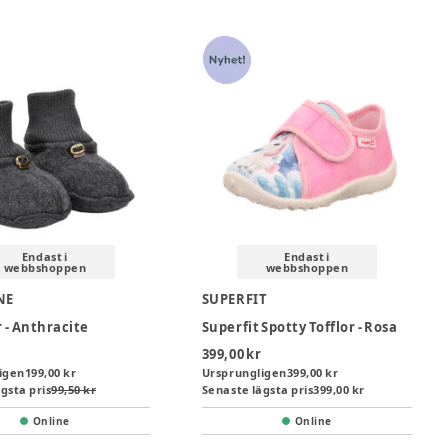
Endast i
Endast i
webbshoppen
webbshoppen
NE
SUPERFIT
r - Anthracite
Superfit Spotty Tofflor - Rosa
399,00 kr
igen
199,00 kr
Ursprungligen
399,00 kr
gsta pris
99,50 kr
Senaste lägsta pris
399,00 kr
Online
Online