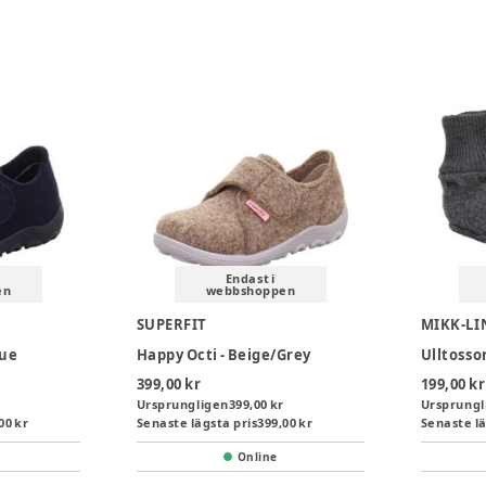
Endast i
en
webbshoppen
SUPERFIT
MIKK-LI
lue
Happy Octi - Beige/Grey
Ulltosso
399,00 kr
199,00 kr
Ursprungligen
399,00 kr
Ursprungl
00 kr
Senaste lägsta pris
399,00 kr
Senaste lä
Online