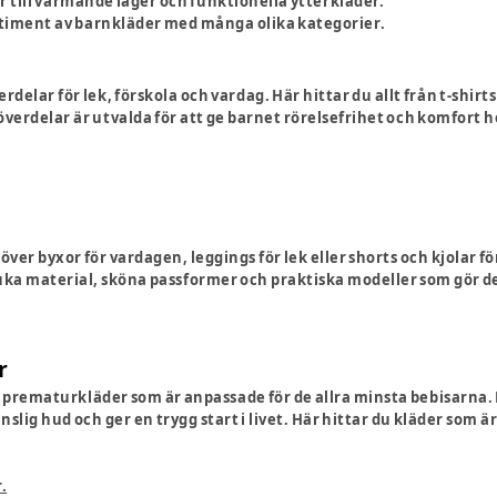
 till värmande lager och funktionella ytterkläder.
rtiment av barnkläder med många olika kategorier.
elar för lek, förskola och vardag. Här hittar du allt från t-shirts 
a överdelar är utvalda för att ge barnet rörelsefrihet och komfort
ver byxor för vardagen, leggings för lek eller shorts och kjolar 
mjuka material, sköna passformer och praktiska modeller som gör d
r
rematurkläder som är anpassade för de allra minsta bebisarna
slig hud och ger en trygg start i livet. Här hittar du kläder som ä
.