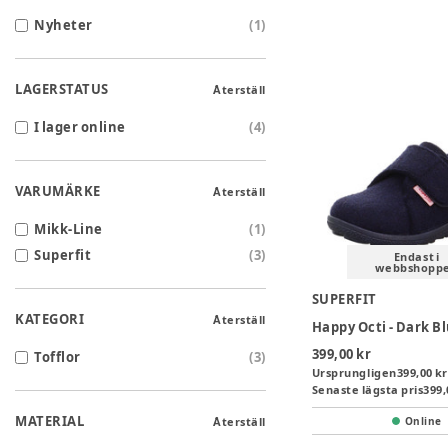
Nyheter
(
1
)
LAGERSTATUS
Återställ
I lager online
(
4
)
VARUMÄRKE
Återställ
Mikk-Line
(
1
)
Superfit
(
3
)
Endast i
webbshopp
SUPERFIT
KATEGORI
Återställ
Happy Octi - Dark B
399,00 kr
Tofflor
(
3
)
Ursprungligen
399,00 kr
Senaste lägsta pris
399,
MATERIAL
Återställ
Online