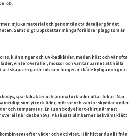
rderob.
ormer, mjuka material och genomtänkta detaljer gör det
riheten. Samtidigt uppskattar många föräldrar plagg som är
horts, klänningar och UV-badkläder, medan höst och vår ofta
äder, vinteroveraller, mössor och vantar barnet att hålla
t att skapa en garderob som fungerar i både kyliga morgnar
 bodys, sparkdräkter och prematurkläder ofta i fokus. När
 samtidigt som ytterkläder, mössor och vantar skyddar under
väder och temperatur. En tunn body eller t-shirt närmast
overall när det behövs. På så sätt blir barnet bekvämt klätt
mbineras efter väder och aktivitet. Här hittar du allt från