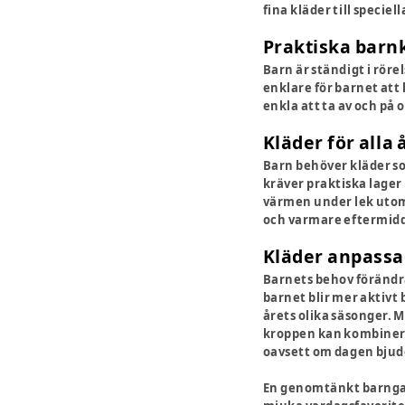
fina kläder till speciel
Praktiska barnk
Barn är ständigt i rö
enklare för barnet att
enkla att ta av och på
Kläder för alla 
Barn behöver kläder so
kräver praktiska lager
värmen under lek utomh
och varmare eftermid
Kläder anpassa
Barnets behov förändra
barnet blir mer aktivt
årets olika säsonger. M
kroppen kan kombineras
oavsett om dagen bjude
En genomtänkt barngard