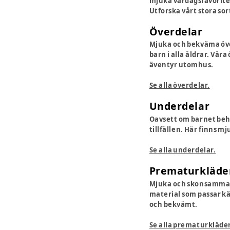
mjuka vardagsfavoriter
Utforska vårt stora so
Överdelar
Mjuka och bekväma överd
barn i alla åldrar. Vår
äventyr utomhus.
Se alla överdelar.
Underdelar
Oavsett om barnet behö
tillfällen. Här finns 
Se alla underdelar.
Prematurkläde
Mjuka och skonsamma p
material som passar kän
och bekvämt.
Se alla prematurkläder