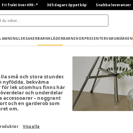
Fri frakt över 499:-*
365 dagars öppet köp
Snabba leveranser
& AMNING
LEKSAKER
BARNKLÄDER
BARNSKOR
PRESENTER
VARUMÄRKEN
r
alla små och stora stunder.
den nyfödda, bekväma
r för lek utomhus finns här
n överdelar och underdelar
na accessoarer – noggrant
fort och en garderob som
året om.
rodukter
Visa alla