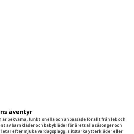
ens äventyr
 är bekväma, funktionella och anpassade för allt från lek och
ment av barnkläder och babykläder för årets alla säsonger och
 letar efter mjuka vardagsplagg, slitstarka ytterkläder eller