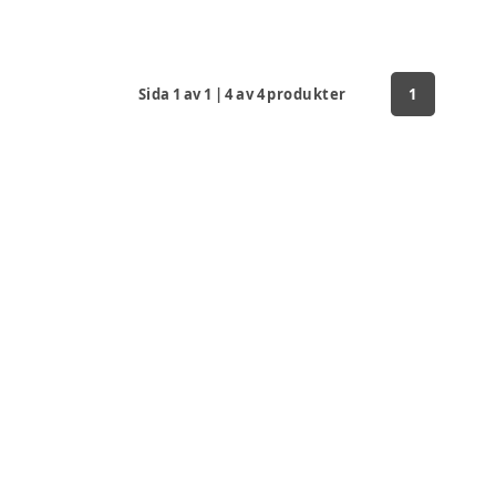
Sida
1
av
1
|
4
av
4
produkter
1