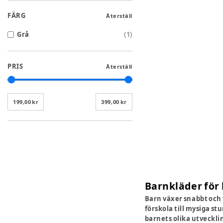
FÄRG
Återställ
Grå
(
1
)
PRIS
Återställ
199,00 kr
399,00 kr
Barnkläder för 
Barn växer snabbt och 
förskola till mysiga st
barnets olika utvecklin