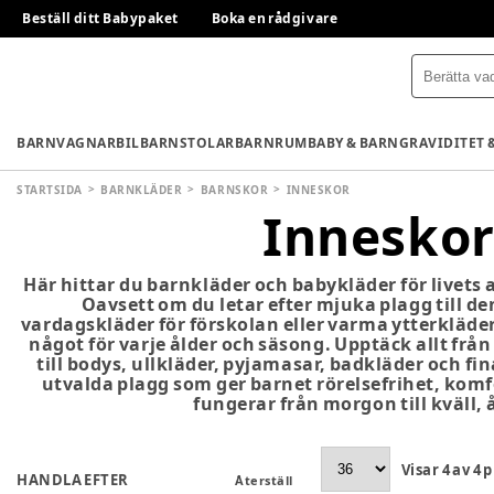
Beställ ditt Babypaket
Boka en rådgivare
BARNVAGNAR
BILBARNSTOLAR
BARNRUM
BABY & BARN
GRAVIDITET 
STARTSIDA
BARNKLÄDER
BARNSKOR
INNESKOR
Innesko
Här hittar du barnkläder och babykläder för livets 
Oavsett om du letar efter mjuka plagg till 
vardagskläder för förskolan eller varma ytterkläde
något för varje ålder och säsong. Upptäck allt frå
till bodys, ullkläder, pyjamasar, badkläder och fi
utvalda plagg som ger barnet rörelsefrihet, kom
fungerar från morgon till kväll, 
Visar
4
av
4
p
HANDLA EFTER
Återställ