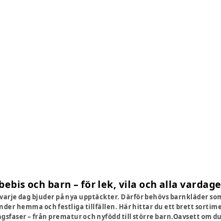
bebis och barn – för lek, vila och alla vardag
varje dag bjuder på nya upptäckter. Därför behövs barnkläder som
under hemma och festliga tillfällen. Här hittar du ett brett sorti
gsfaser – från prematur och nyfödd till större barn.Oavsett om du