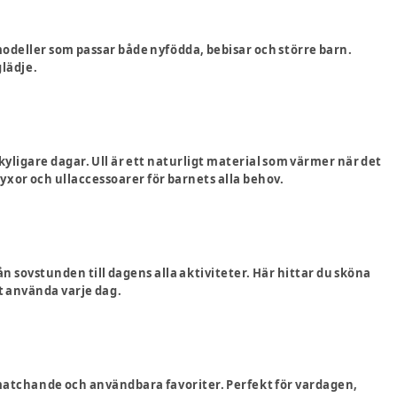
modeller som passar både nyfödda, bebisar och större barn.
glädje.
yligare dagar. Ull är ett naturligt material som värmer när det
lbyxor och ullaccessoarer för barnets alla behov.
sovstunden till dagens alla aktiviteter. Här hittar du sköna
t använda varje dag.
 matchande och användbara favoriter. Perfekt för vardagen,