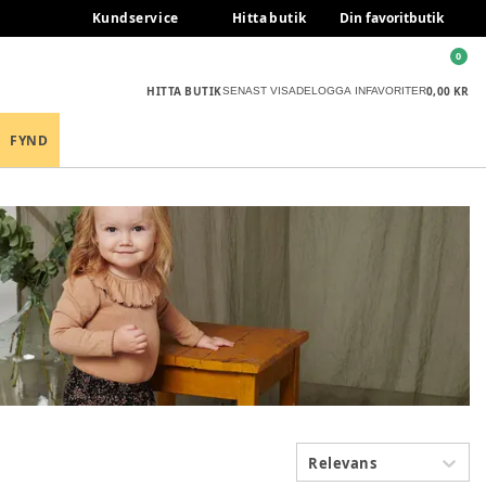
Kundservice
Hitta butik
Din favoritbutik
0
HITTA BUTIK
0,00 KR
SENAST VISADE
LOGGA IN
FAVORITER
FYND
Relevans