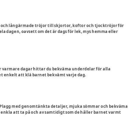
och långärmade tröjor till skjortor, koftor och tjocktröjor för
 hela dagen, oavsett om det är dags för lek, mys hemma eller
för varmare dagar hittar du bekväma underdelar för alla
et enkelt att klä barnet bekvämt varje dag.
. Plagg med genomtänkta detaljer, mjuka sömmar och bekväma
r enkla att ta på och av samtidigt som de håller barnet varmt