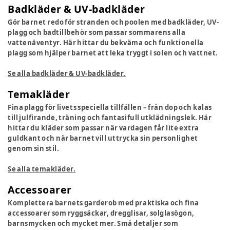
Badkläder & UV-badkläder
Gör barnet redo för stranden och poolen med badkläder, UV-
plagg och badtillbehör som passar sommarens alla
vattenäventyr. Här hittar du bekväma och funktionella
plagg som hjälper barnet att leka tryggt i solen och vattnet.
Se alla badkläder & UV-badkläder.
Temakläder
Fina plagg för livets speciella tillfällen – från dop och kalas
till julfirande, träning och fantasifull utklädningslek. Här
hittar du kläder som passar när vardagen får lite extra
guldkant och när barnet vill uttrycka sin personlighet
genom sin stil.
Se alla temakläder.
Accessoarer
Komplettera barnets garderob med praktiska och fina
accessoarer som ryggsäckar, dregglisar, solglasögon,
barnsmycken och mycket mer. Små detaljer som