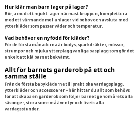
Hur klär man barn lager på lager?
Börja med ett mjukt lager närmast kroppen, komplettera
med ett värmande mellanlager vid behov och avsluta med
ytterkläder som passar väder och temperatur.
Vad behöver en nyfödd för kläder?
För de första månaderna är bodys, sparkdräkter, mössor,
strumpor och mjuka ytterplagg vanliga basplagg som gör det
enkelt att klä barnet bekvämt.
Allt för barnets garderob på ett och
samma ställe
Från de första babykläderna till praktiska vardagsplagg,
ytterkläder och accessoarer – här hittar du allt som behövs
för att skapa en garderob som följer barnet genom årets alla
säsonger, stora som små äventyr och livets alla
vardagsstunder.