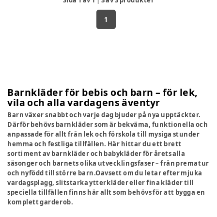
Sida
1
av
1
|
3
av
3
produkter
1
Barnkläder för bebis och barn – för lek,
vila och alla vardagens äventyr
Barn växer snabbt och varje dag bjuder på nya upptäckter.
Därför behövs barnkläder som är bekväma, funktionella och
anpassade för allt från lek och förskola till mysiga stunder
hemma och festliga tillfällen. Här hittar du ett brett
sortiment av barnkläder och babykläder för årets alla
säsonger och barnets olika utvecklingsfaser – från prematur
och nyfödd till större barn.Oavsett om du letar efter mjuka
vardagsplagg, slitstarka ytterkläder eller fina kläder till
speciella tillfällen finns här allt som behövs för att bygga en
komplett garderob.