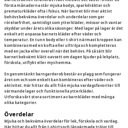
första månaderna står mjuka bodys, sparkdräkter och
prematurkläder ofta i fokus. När barnet blir mer aktivt
behövs bekväma överdelar och underdelar som ger
rörelsefrihet, samtidigt som ytterkläder, mössor och vantar
skyddar under årets olika säsonger. Med lager på lager är det
enkelt att anpassa barnets kläder efter väder och
temperatur. En tunn body eller t-shirt närmast kroppen kan
kombineras med en kofta eller ulltröja och kompletteras
med en jacka eller overall när det behövs. På så sätt blir
barnet bekvämt klätt oavsett om dagen bjuder på lekplats,
förskola, utflykt eller mys hemma.
En genomtänkt barngarderob består av plagg som fungerar
året om och som enkelt kan kombineras efter väder och
aktivitet. Här hittar du allt från mjuka vardagsfavoriter till
värmande lager och funktionella ytterkläder.
Utforska vårt stora sortiment av barnkläder med många
olika kategorier.
Överdelar
Mjuka och bekväma överdelar för lek, förskola och vardag.
Här hittar du allt från t-shirts och långärmade tröjor till