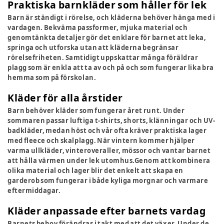
Praktiska barnkläder som håller för lek
Barn är ständigt i rörelse, och kläderna behöver hänga med i
vardagen. Bekväma passformer, mjuka material och
genomtänkta detaljer gör det enklare för barnet att leka,
springa och utforska utan att kläderna begränsar
rörelsefriheten. Samtidigt uppskattar många föräldrar
plagg som är enkla att ta av och på och som fungerar lika bra
hemma som på förskolan.
Kläder för alla årstider
Barn behöver kläder som fungerar året runt. Under
sommaren passar luftiga t-shirts, shorts, klänningar och UV-
badkläder, medan höst och vår ofta kräver praktiska lager
med fleece och skalplagg. När vintern kommer hjälper
varma ullkläder, vinteroveraller, mössor och vantar barnet
att hålla värmen under lek utomhus.Genom att kombinera
olika material och lager blir det enkelt att skapa en
garderob som fungerar i både kyliga morgnar och varmare
eftermiddagar.
Kläder anpassade efter barnets vardag
Barnets behov förändras i takt med att det växer. Under de