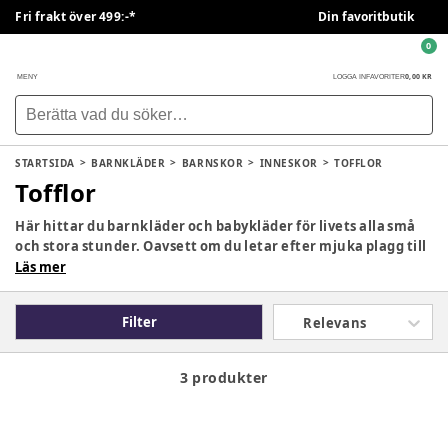
Fri frakt över 499:-*
Din favoritbutik
0
0,00 KR
MENY
LOGGA IN
FAVORITER
STARTSIDA
BARNKLÄDER
BARNSKOR
INNESKOR
TOFFLOR
Tofflor
Här hittar du barnkläder och babykläder för livets alla små
och stora stunder. Oavsett om du letar efter mjuka plagg till
den nyfödda, bekväma vardagskläder för förskolan eller
Läs mer
varma ytterkläder för lek utomhus finns här något för varje
ålder och säsong. Upptäck allt från överdelar och underdelar
Filter
Relevans
till bodys, ullkläder, pyjamasar, badkläder och fina
accessoarer – noggrant utvalda plagg som ger barnet
rörelsefrihet, komfort och en garderob som fungerar från
3 produkter
morgon till kväll, året om.