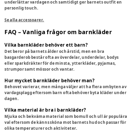
underlättar vardagen och samtidigt ger barnets outfit en
personlig touch.
Se alla accessoarer.
FAQ – Vanliga frågor om barnkläder
Vilka barnkläder behöver ett barn?
Det beror på barnets ålder och årstid, men en bra
basgarderob består ofta av överdelar, underdelar, bodys
eller sparkdräkter för de minsta, ytterkläder, pyjamas,
strumpor samt mössor och vantar.
Hur mycket barnkläder behöver man?
Behovet varierar, men många väljer att ha flera ombyten av
vardagsplagg eftersom barn ofta behöver byta kläder under
dagen.
Vilka material är bra i barnkläder?
Mjuka och bekväma material som bomull och ull är populära
val eftersom de känns sköna mot barnets hud och passar för
olika temperaturer och aktiviteter.