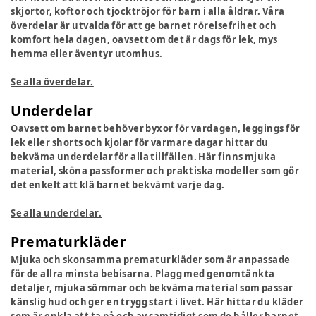
skjortor, koftor och tjocktröjor för barn i alla åldrar. Våra
överdelar är utvalda för att ge barnet rörelsefrihet och
komfort hela dagen, oavsett om det är dags för lek, mys
hemma eller äventyr utomhus.
Se alla överdelar.
Underdelar
Oavsett om barnet behöver byxor för vardagen, leggings för
lek eller shorts och kjolar för varmare dagar hittar du
bekväma underdelar för alla tillfällen. Här finns mjuka
material, sköna passformer och praktiska modeller som gör
det enkelt att klä barnet bekvämt varje dag.
Se alla underdelar.
Prematurkläder
Mjuka och skonsamma prematurkläder som är anpassade
för de allra minsta bebisarna. Plagg med genomtänkta
detaljer, mjuka sömmar och bekväma material som passar
känslig hud och ger en trygg start i livet. Här hittar du kläder