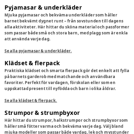
Pyjamasar & underkläder
Mjuka pyjamasar och bekväma underkläder som håller
barnet bekvämt dygnet runt – från sovstunden till dagens
alla aktiviteter. Här hittar du sköna material och passformer
som passar både små och stora barn, med plagg som är enkla
att använda varje dag.
Se alla pyjamasar & underkläder.
Klädset & flerpack
Praktiska klädset och smarta flerpack gör det enkelt att fylla
på barnets garderob med matchande och användbara
favoriter. Perfekt för vardagen, förskolan eller som en
uppskattad present till nyfödda och barn i olika åldrar.
Se alla klädset & flerpack.
Strumpor & strumpbyxor
Här hittar du strumpor, halkstrumpor och strumpbyxor som
håller små fötter varma och bekväma varje dag. Välj bland
mjuka modeller som passar både vardag, lek och mysstunder