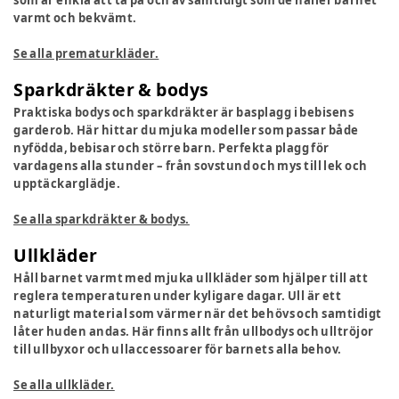
som är enkla att ta på och av samtidigt som de håller barnet
varmt och bekvämt.
Se alla prematurkläder.
Sparkdräkter & bodys
Praktiska bodys och sparkdräkter är basplagg i bebisens
garderob. Här hittar du mjuka modeller som passar både
nyfödda, bebisar och större barn. Perfekta plagg för
vardagens alla stunder – från sovstund och mys till lek och
upptäckarglädje.
Se alla sparkdräkter & bodys.
Ullkläder
Håll barnet varmt med mjuka ullkläder som hjälper till att
reglera temperaturen under kyligare dagar. Ull är ett
naturligt material som värmer när det behövs och samtidigt
låter huden andas. Här finns allt från ullbodys och ulltröjor
till ullbyxor och ullaccessoarer för barnets alla behov.
Se alla ullkläder.