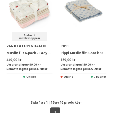
Endast i
webbshoppen
VANILLA COPENHAGEN
PIPPI
Muslin filt 6-pack – Lady Lovebug
Pippi Muslinfilt 3‑pack 65x65 - Ashley Blue
449,00 kr
159,00 kr
Ursprungligen
449,00 kr
Ursprungligen
159,00 kr
Senaste lägsta pris
449,00 kr
Senaste lägsta pris
127,20 kr
Online
Online
7 butiker
Sida
1
av
1
|
16
av
16
produkter
1