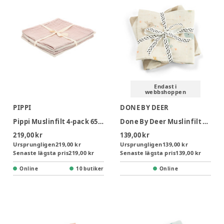
Endast i
webbshoppen
PIPPI
DONE BY DEER
Pippi Muslinfilt 4‑pack 65x65 - Shadow Gray
Done By Deer Muslinfilt 2-pack - Celebration Sand
219,00 kr
139,00 kr
Ursprungligen
219,00 kr
Ursprungligen
139,00 kr
Senaste lägsta pris
219,00 kr
Senaste lägsta pris
139,00 kr
Online
10 butiker
Online