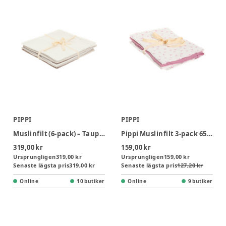
PIPPI
PIPPI
Muslinfilt (6‑pack) – Taupe Gray – 65x65
Pippi Muslinfilt 3‑pack 65x65 - Mauve Orchid
319,00 kr
159,00 kr
Ursprungligen
319,00 kr
Ursprungligen
159,00 kr
Senaste lägsta pris
319,00 kr
Senaste lägsta pris
127,20 kr
Online
10 butiker
Online
9 butiker