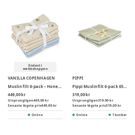
Endast i
webbshoppen
VANILLA COPENHAGEN
PIPPI
Muslin filt 6-pack – Honeybee Happy
Pippi Muslinfilt 6‑pack 65x65 - Dried Sage
449,00 kr
319,00 kr
Ursprungligen
449,00 kr
Ursprungligen
319,00 kr
Senaste lägsta pris
449,00 kr
Senaste lägsta pris
319,00 kr
Online
Online
7 butiker