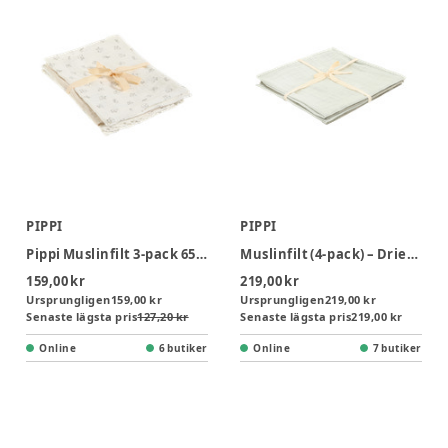
PIPPI
PIPPI
Pippi Muslinfilt 3‑pack 65x65 - Rainy Day
Muslinfilt (4‑pack) – Dried Sage – 65x65
159,00 kr
219,00 kr
Ursprungligen
159,00 kr
Ursprungligen
219,00 kr
Senaste lägsta pris
127,20 kr
Senaste lägsta pris
219,00 kr
Online
6 butiker
Online
7 butiker