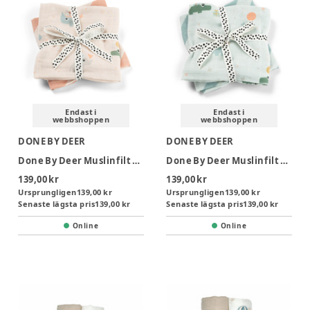
Endast i
Endast i
webbshoppen
webbshoppen
DONE BY DEER
DONE BY DEER
Done By Deer Muslinfilt 2-pack - Celebration Powder
Done By Deer Muslinfilt 2-pack - Celebration Blå
139,00 kr
139,00 kr
Ursprungligen
139,00 kr
Ursprungligen
139,00 kr
Senaste lägsta pris
139,00 kr
Senaste lägsta pris
139,00 kr
Online
Online