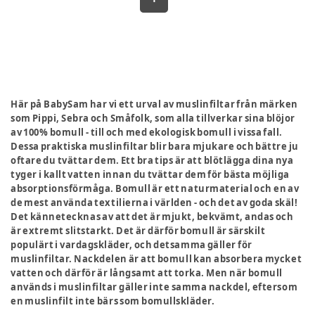
Här på BabySam har vi ett urval av muslinfiltar från märken
som Pippi, Sebra och Småfolk, som alla tillverkar sina blöjor
av 100% bomull - till och med ekologisk bomull i vissa fall.
Dessa praktiska muslinfiltar blir bara mjukare och bättre ju
oftare du tvättar dem. Ett bra tips är att blötlägga dina nya
tyger i kallt vatten innan du tvättar dem för bästa möjliga
absorptionsförmåga. Bomull är ett naturmaterial och en av
de mest använda textilierna i världen - och det av goda skäl!
Det kännetecknas av att det är mjukt, bekvämt, andas och
är extremt slitstarkt. Det är därför bomull är särskilt
populärt i vardagskläder, och detsamma gäller för
muslinfiltar. Nackdelen är att bomull kan absorbera mycket
vatten och därför är långsamt att torka. Men när bomull
används i muslinfiltar gäller inte samma nackdel, eftersom
en muslinfilt inte bärs som bomullskläder.