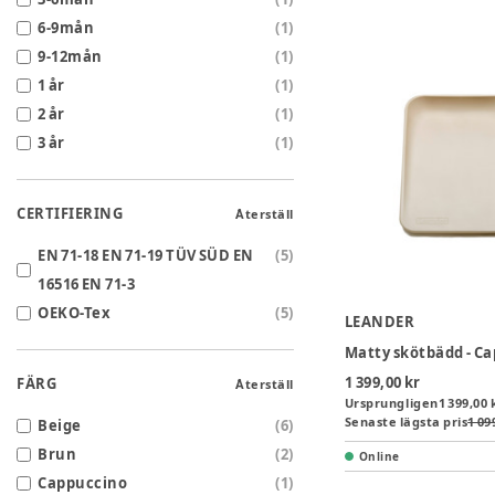
6-9mån
(
1
)
9-12mån
(
1
)
1 år
(
1
)
2 år
(
1
)
3 år
(
1
)
CERTIFIERING
Återställ
EN 71-18 EN 71-19 TÜV SÜD EN
(
5
)
16516 EN 71-3
OEKO-Tex
(
5
)
LEANDER
Matty skötbädd - C
1 399,00 kr
FÄRG
Återställ
Ursprungligen
1 399,00 
Senaste lägsta pris
1 09
Beige
(
6
)
Brun
(
2
)
Online
Cappuccino
(
1
)