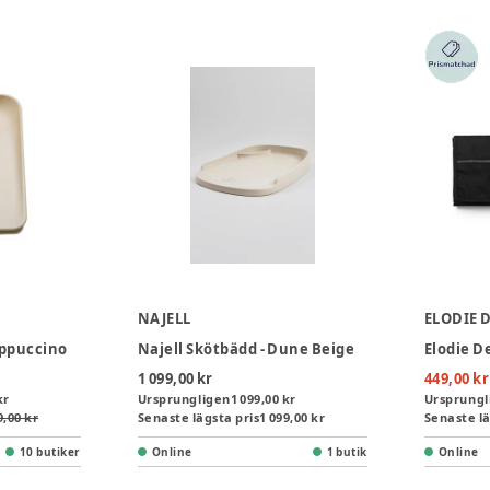
NAJELL
ELODIE 
appuccino
Najell Skötbädd - Dune Beige
1 099,00 kr
449,00 kr
kr
Ursprungligen
1 099,00 kr
Ursprungl
9,00 kr
Senaste lägsta pris
1 099,00 kr
Senaste lä
10 butiker
Online
1 butik
Online