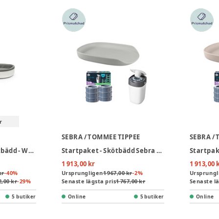
r
SEBRA / TOMMEE TIPPEE
SEBRA /
Stokke® Sleepi Skötbädd - White
Startpaket - Skötbädd Sebra & Blöjhink inkl. 6-pack Refill - Stone
1 913,00 kr
1 913,00 
kr
-
40
%
Ursprungligen
1 967,00 kr
-
2
%
Ursprungl
2,00 kr
-
29
%
Senaste lägsta pris
1 767,00 kr
Senaste lä
5 butiker
Online
5 butiker
Online