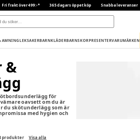
Fri frakt över 499:-*
365 dagars öppet köp
Snabba leveranser
& AMNING
LEKSAKER
BARNKLÄDER
BARNSKOR
PRESENTER
VARUMÄRKEN
r &
ägg
skötbordsunderlägg för
kvämare oavsett om du är
ar du skötunderlägg som är
kompromissa med hygien och
3
produkter
Visa alla