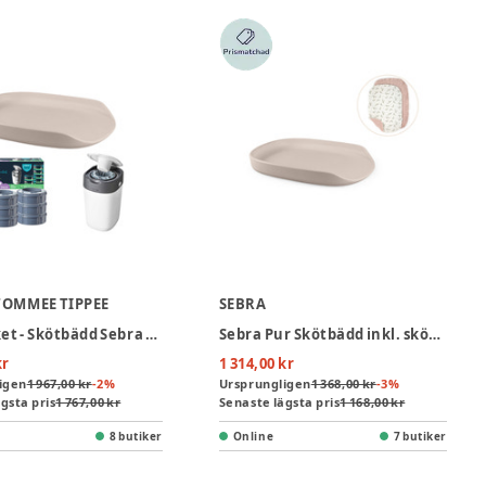
 TOMMEE TIPPEE
SEBRA
Startpaket - Skötbädd Sebra & Blöjhink inkl. 6-pack Refill - Birchbark Rose
Sebra Pur Skötbädd inkl. skötunderlägg – Rosa
kr
1 314,00 kr
igen
1 967,00 kr
-
2
%
Ursprungligen
1 368,00 kr
-
3
%
gsta pris
1 767,00 kr
Senaste lägsta pris
1 168,00 kr
8 butiker
Online
7 butiker