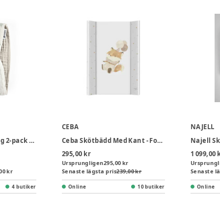
CEBA
NAJELL
Sebra Skötunderlägg 2-pack - Sophora Leaves
Ceba Skötbädd Med Kant - Fox with Balloons
Najell S
295,00 kr
1 099,00 
Ursprungligen
295,00 kr
Ursprungl
00 kr
Senaste lägsta pris
239,00 kr
Senaste lä
4 butiker
Online
10 butiker
Online