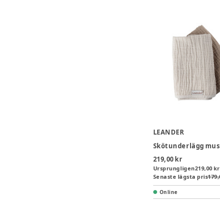
LEANDER
219,00 kr
Ursprungligen
219,00 kr
Senaste lägsta pris
179,
Online