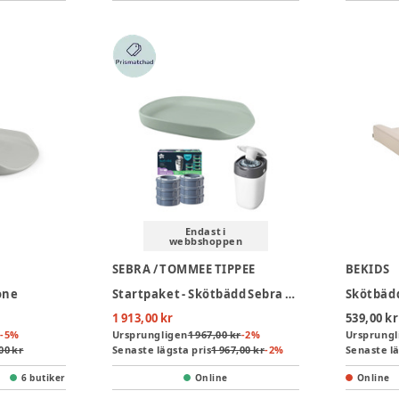
Endast i
webbshoppen
SEBRA / TOMMEE TIPPEE
BEKIDS
one
Startpaket - Skötbädd Sebra & Blöjhink inkl. 6-pack Refill - Seagrass
Skötbädd
1 913,00 kr
539,00 kr
-
5
%
Ursprungligen
1 967,00 kr
-
2
%
Ursprungl
00 kr
Senaste lägsta pris
1 967,00 kr
-
2
%
Senaste lä
6 butiker
Online
Online