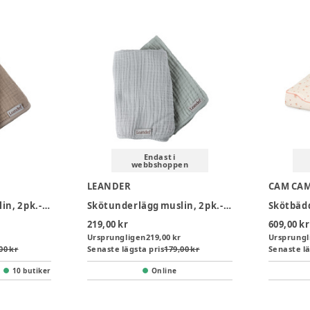
Endast i
webbshoppen
LEANDER
CAM CA
Skötunderlägg muslin, 2 pk.-Cappuccino/Mocca
Skötunderlägg muslin, 2 pk.-Pearl Grey/Sage Green
Skötbädd
219,00 kr
609,00 kr
Ursprungligen
219,00 kr
Ursprungl
00 kr
Senaste lägsta pris
179,00 kr
Senaste lä
10 butiker
Online