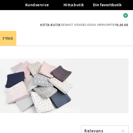
Kundservice
Hitta butik
Din favoritbutik
0
HITTA BUTIK
0,00 KR
SENAST VISADE
LOGGA IN
FAVORITER
FYND
Relevans