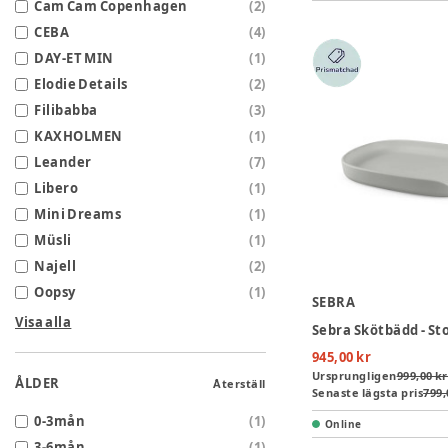
Cam Cam Copenhagen
(
2
)
CEBA
(
4
)
DAY-ET MIN
(
1
)
Elodie Details
(
2
)
Filibabba
(
3
)
KAXHOLMEN
(
1
)
Leander
(
7
)
Libero
(
1
)
Mini Dreams
(
1
)
Müsli
(
1
)
Najell
(
2
)
Oopsy
(
1
)
SEBRA
Visa alla
Sebra Skötbädd - St
945,00 kr
Ursprungligen
999,00 kr
ÅLDER
Återställ
Senaste lägsta pris
799,
0-3mån
(
1
)
Online
3-6mån
(
1
)