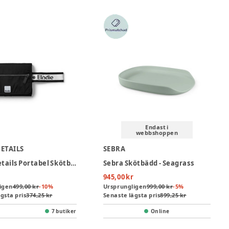
Endast i
webbshoppen
DETAILS
SEBRA
Elodie Details Portabel Skötbädd - Off Black
Sebra Skötbädd - Seagrass
945,00 kr
igen
499,00 kr
-
10
%
Ursprungligen
999,00 kr
-
5
%
gsta pris
374,25 kr
Senaste lägsta pris
899,25 kr
7 butiker
Online