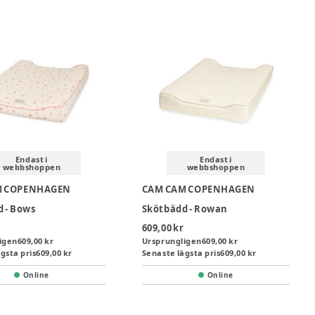
Endast i
Endast i
webbshoppen
webbshoppen
M COPENHAGEN
CAM CAM COPENHAGEN
 - Bows
Skötbädd - Rowan
609,00 kr
igen
609,00 kr
Ursprungligen
609,00 kr
gsta pris
609,00 kr
Senaste lägsta pris
609,00 kr
Online
Online