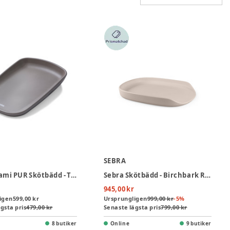
SEBRA
BeKids Sami PUR Skötbädd - Taupe
Sebra Skötbädd - Birchbark Rose
945,00 kr
igen
599,00 kr
Ursprungligen
999,00 kr
-
5
%
gsta pris
479,00 kr
Senaste lägsta pris
799,00 kr
8 butiker
Online
9 butiker