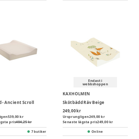
Endast i
webbshoppen
KAXHOLMEN
 - Ancient Scroll
Skötbädd Räv Beige
249,00 kr
igen
539,00 kr
Ursprungligen
249,00 kr
gsta pris
404,25 kr
Senaste lägsta pris
249,00 kr
7 butiker
Online