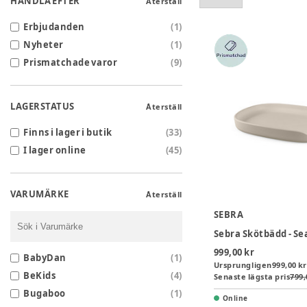
HANDLA EFTER
Återställ
Erbjudanden
(
1
)
Nyheter
(
1
)
Prismatchade varor
(
9
)
LAGERSTATUS
Återställ
Finns i lager i butik
(
33
)
I lager online
(
45
)
VARUMÄRKE
Återställ
SEBRA
999,00 kr
BabyDan
(
1
)
Ursprungligen
999,00 kr
BeKids
(
4
)
Senaste lägsta pris
799,
Bugaboo
(
1
)
Online