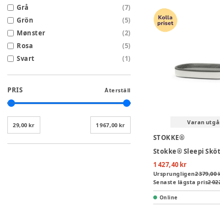
Grå
(
7
)
Grön
(
5
)
Mønster
(
2
)
Rosa
(
5
)
Svart
(
1
)
PRIS
Återställ
Varan utgå
29,00 kr
1 967,00 kr
STOKKE®
1 427,40 kr
Ursprungligen
2 379,00 
Senaste lägsta pris
2 02
Online