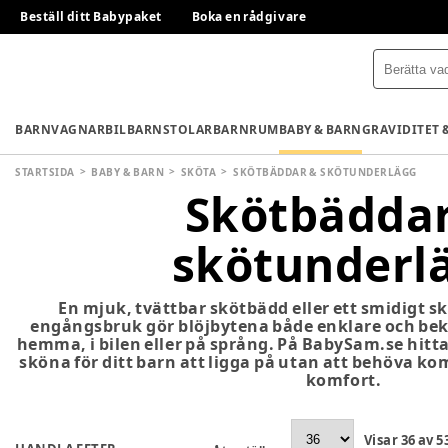
Beställ ditt Babypaket
Boka en rådgivare
BARNVAGNAR
BILBARNSTOLAR
BARNRUM
BABY & BARN
GRAVIDITET 
STARTSIDA
BABY & BARN
SKÖTA
SKÖTBÄDDAR & SKÖTUNDERLÄGG
Skötbädda
skötunderl
En mjuk, tvättbar skötbädd eller ett smidigt 
engångsbruk gör blöjbytena både enklare och be
hemma, i bilen eller på språng. På BabySam.se hitt
sköna för ditt barn att ligga på utan att behöva 
komfort.
Visar
36
av
5