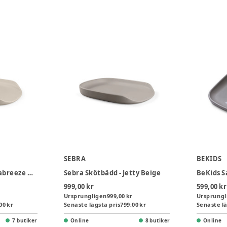
SEBRA
BEKIDS
Sebra Skötbädd - Seabreeze Beige
Sebra Skötbädd - Jetty Beige
999,00 kr
599,00 kr
Ursprungligen
999,00 kr
Ursprungl
00 kr
Senaste lägsta pris
799,00 kr
Senaste lä
7 butiker
Online
8 butiker
Online