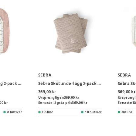
SEBRA
SEBRA
Sebra Skötunderlägg 2-pack - Powder Blossom
Sebra Skötunderlägg 2-pack - Beige
369,00 kr
369,00 kr
Ursprungligen
369,00 kr
Ursprungl
00 kr
Senaste lägsta pris
369,00 kr
Senaste lä
8 butiker
Online
10 butiker
Online