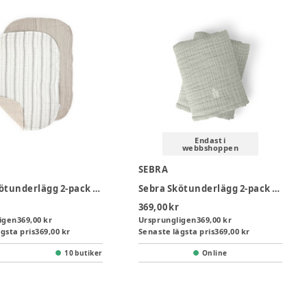
Endast i
webbshoppen
SEBRA
Sebra Skötunderlägg 2-pack - Rand
Sebra Skötunderlägg 2-pack - Grön
369,00 kr
igen
369,00 kr
Ursprungligen
369,00 kr
gsta pris
369,00 kr
Senaste lägsta pris
369,00 kr
10 butiker
Online