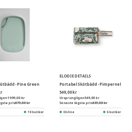
ELODIE DETAILS
kötbädd - Pine Green
Portabel Skötbädd - Pimpernel
kr
549,00 kr
igen
1 099,00 kr
Ursprungligen
549,00 kr
gsta pris
879,00 kr
Senaste lägsta pris
439,00 kr
10 butiker
Online
6 butiker