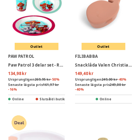
Outlet
Outlet
PAW PATROL
FILIBABBA
Paw Patrol 3 delar set - Red - 100% Melamin
Snacklåda Valen Christian - Misty Rose
134,98 kr
149,40 kr
Ursprungligen
269,95 kr
-
50
%
Ursprungligen
249,00 kr
-
40
%
Senaste lägsta pris
161,97 kr
Senaste lägsta pris
249,00 kr
-
16
%
-
40
%
Online
Slutsåld i butik
Online