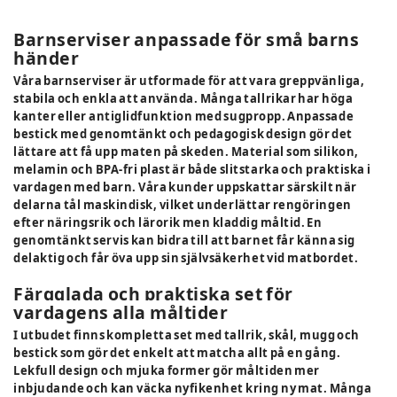
Barnserviser anpassade för små barns
händer
Våra barnserviser är utformade för att vara greppvänliga,
stabila och enkla att använda. Många tallrikar har höga
kanter eller antiglidfunktion med sugpropp. Anpassade
bestick med genomtänkt och pedagogisk design gör det
lättare att få upp maten på skeden. Material som silikon,
melamin och BPA-fri plast är både slitstarka och praktiska i
vardagen med barn. Våra kunder uppskattar särskilt när
delarna tål maskindisk, vilket underlättar rengöringen
efter näringsrik och lärorik men kladdig måltid. En
genomtänkt servis kan bidra till att barnet får känna sig
delaktig och får öva upp sin självsäkerhet vid matbordet.
Färgglada och praktiska set för
vardagens alla måltider
I utbudet finns kompletta set med tallrik, skål, mugg och
bestick som gör det enkelt att matcha allt på en gång.
Lekfull design och mjuka former gör måltiden mer
inbjudande och kan väcka nyfikenhet kring ny mat. Många