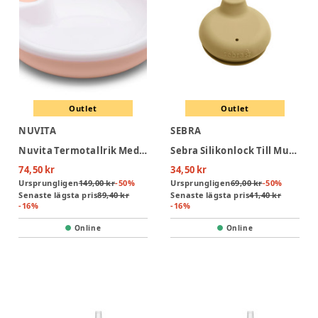
Outlet
Outlet
NUVITA
SEBRA
Nuvita Termotallrik Med Vattenhållare - Pink
Sebra Silikonlock Till Mugg - Wheat Yellow
74,50 kr
34,50 kr
Ursprungligen
149,00 kr
-
50
%
Ursprungligen
69,00 kr
-
50
%
Senaste lägsta pris
89,40 kr
Senaste lägsta pris
41,40 kr
-
16
%
-
16
%
Online
Online