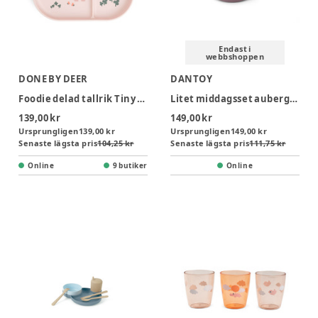
Endast i
webbshoppen
DONE BY DEER
DANTOY
Foodie delad tallrik Tiny farm Powder
Litet middagsset aubergine i folie
139,00 kr
149,00 kr
Ursprungligen
139,00 kr
Ursprungligen
149,00 kr
Senaste lägsta pris
104,25 kr
Senaste lägsta pris
111,75 kr
Online
9 butiker
Online