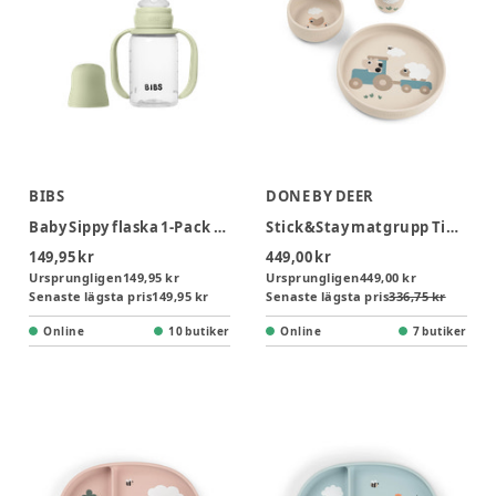
BIBS
DONE BY DEER
Baby Sippy flaska 1-Pack 150 ml - Sage
Stick&Stay matgrupp Tiny farm Sand
149,95 kr
449,00 kr
Ursprungligen
149,95 kr
Ursprungligen
449,00 kr
Senaste lägsta pris
149,95 kr
Senaste lägsta pris
336,75 kr
Online
10 butiker
Online
7 butiker