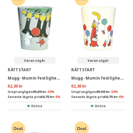
Varan utgår
Varan utgår
RÄTT START
RÄTT START
Mugg - Mumin Festligheter Green
Mugg - Mumin Festligheter Beige
62,30 kr
62,30 kr
Ursprungligen
89,00 kr
-
30
%
Ursprungligen
89,00 kr
-
30
%
Senaste lägsta pris
66,75 kr
-
6
%
Senaste lägsta pris
66,75 kr
-
6
%
Online
Online