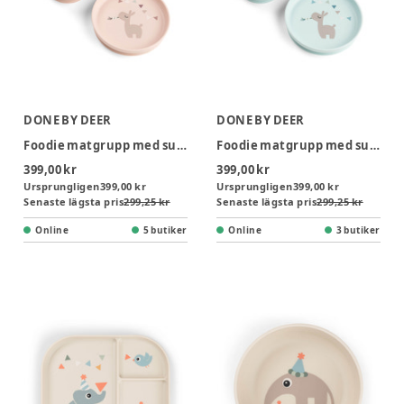
DONE BY DEER
DONE BY DEER
Foodie matgrupp med sugkopp Celebration Powder
Foodie matgrupp med sugkopp Celebration Blå
399,00 kr
399,00 kr
Ursprungligen
399,00 kr
Ursprungligen
399,00 kr
Senaste lägsta pris
299,25 kr
Senaste lägsta pris
299,25 kr
Online
5 butiker
Online
3 butiker