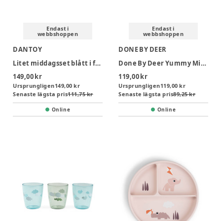
Endast i
Endast i
webbshoppen
webbshoppen
DANTOY
DONE BY DEER
Litet middagsset blått i folie
Done By Deer Yummy Mini Glas 3 -pack - Happy Clouds Papaya
149,00 kr
119,00 kr
Ursprungligen
149,00 kr
Ursprungligen
119,00 kr
Senaste lägsta pris
111,75 kr
Senaste lägsta pris
89,25 kr
Online
Online