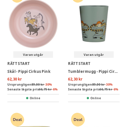
Varan utgår
Varan utgår
RÄTT START
RÄTT START
Skål - Pippi Cirkus Pink
Tumblermugg - Pippi Cirkus Green
62,30 kr
62,30 kr
Ursprungligen
89,00 kr
-
30
%
Ursprungligen
89,00 kr
-
30
%
Senaste lägsta pris
66,75 kr
-
6
%
Senaste lägsta pris
66,75 kr
-
6
%
Online
Online