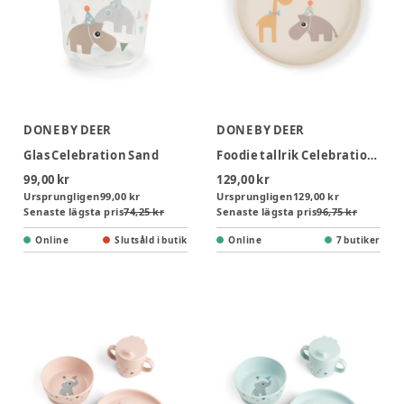
DONE BY DEER
DONE BY DEER
Glas Celebration Sand
Foodie tallrik Celebration Sand
99,00 kr
129,00 kr
Ursprungligen
99,00 kr
Ursprungligen
129,00 kr
Senaste lägsta pris
74,25 kr
Senaste lägsta pris
96,75 kr
Online
Slutsåld i butik
Online
7 butiker