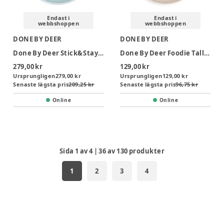
Endast i
Endast i
webbshoppen
webbshoppen
DONE BY DEER
DONE BY DEER
Done By Deer Stick&Stay Tallrik - Playground Blue
Done By Deer Foodie Tallrik - Tiny Farm Sand
279,00 kr
129,00 kr
Ursprungligen
279,00 kr
Ursprungligen
129,00 kr
Senaste lägsta pris
209,25 kr
Senaste lägsta pris
96,75 kr
Online
Online
Sida
1
av
4
|
36
av
130
produkter
1
2
3
4