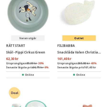
Varan utgår
Outlet
RÄTT START
FILIBABBA
Skål - Pippi Cirkus Green
Snacklåda Valen Christian - Konfetti
62,30 kr
161,40 kr
Ursprungligen
89,00 kr
-
30
%
Ursprungligen
269,00 kr
-
40
%
Senaste lägsta pris
66,75 kr
-
6
%
Senaste lägsta pris
161,40 kr
Online
Online