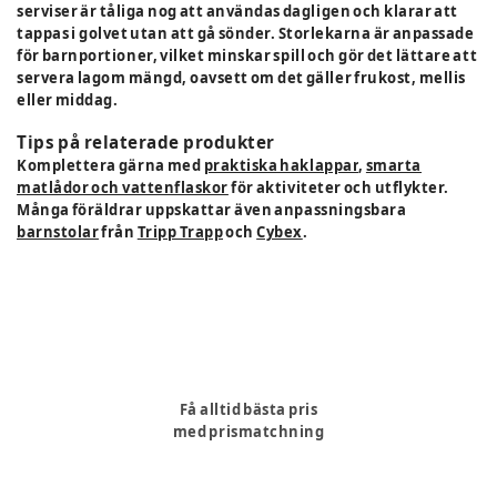
serviser är tåliga nog att användas dagligen och klarar att
tappas i golvet utan att gå sönder. Storlekarna är anpassade
för barnportioner, vilket minskar spill och gör det lättare att
servera lagom mängd, oavsett om det gäller frukost, mellis
eller middag.
Tips på relaterade produkter
Komplettera gärna med
praktiska haklappar
,
smarta
matlådor och vattenflaskor
för aktiviteter och utflykter.
Många föräldrar uppskattar även anpassningsbara
barnstolar
från
Tripp Trapp
och
Cybex
.
Få alltid bästa pris
med prismatchning