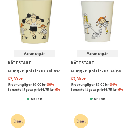
Varan utgår
Varan utgår
RÄTT START
RÄTT START
Mugg - Pippi Cirkus Yellow
Mugg - Pippi Cirkus Beige
62,30 kr
62,30 kr
Ursprungligen
89,00 kr
-
30
%
Ursprungligen
89,00 kr
-
30
%
Senaste lägsta pris
66,75 kr
-
6
%
Senaste lägsta pris
66,75 kr
-
6
%
Online
Online