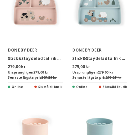
DONE BY DEER
DONE BY DEER
Stick&Stay delad tallrik Tiny farm Powder
Stick&Stay delad tallrik Tiny farm Blå
279,00 kr
279,00 kr
Ursprungligen
279,00 kr
Ursprungligen
279,00 kr
Senaste lägsta pris
209,25 kr
Senaste lägsta pris
209,25 kr
Online
Slutsåld i butik
Online
Slutsåld i butik