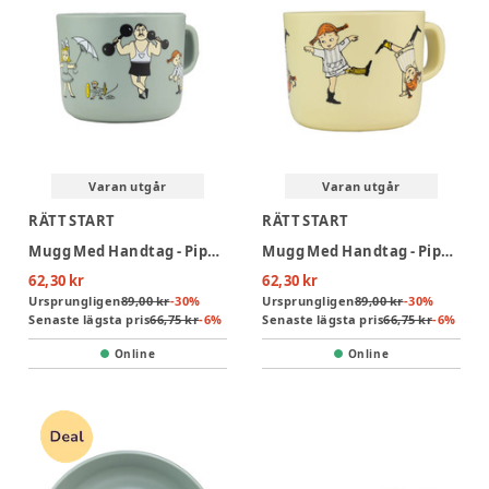
Varan utgår
Varan utgår
RÄTT START
RÄTT START
Mugg Med Handtag - Pippi Cirkus Green
Mugg Med Handtag - Pippi Cirkus Yellow
62,30 kr
62,30 kr
Ursprungligen
89,00 kr
-
30
%
Ursprungligen
89,00 kr
-
30
%
Senaste lägsta pris
66,75 kr
-
6
%
Senaste lägsta pris
66,75 kr
-
6
%
Online
Online