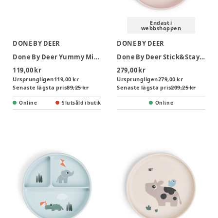
Endast i
webbshoppen
DONE BY DEER
DONE BY DEER
Done By Deer Yummy Mini Glas 3 -pack - Happy Clouds Grön
Done By Deer Stick&Stay Tallrik - Playground Pudder
119,00 kr
279,00 kr
Ursprungligen
119,00 kr
Ursprungligen
279,00 kr
Senaste lägsta pris
89,25 kr
Senaste lägsta pris
209,25 kr
Online
Slutsåld i butik
Online