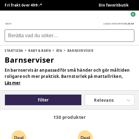
Fri frakt över 499:-*
Din favoritbutik
0
0,00 KR
MENY
LOGGA IN
FAVORITER
STARTSIDA
BABY & BARN
ÄTA
BARNSERVISER
Barnserviser
En barnservis är anpassad för små händer och gör måltiden
roligare och mer praktisk. Barnstorlek på mattallriken,
skålar och bestick hjälper barnet att öva på att äta själv.
Läs mer
Kombinera gärna med att öva pincettgrepp för att träna
finmotoriken. Hos BabySam hittar du barnserviser i tåliga
Filter
Relevans
material och lekfulla färger som passar både hemma och på
utflykt. I sortimentet finns alternativ för olika åldrar och
behov, från första smakportionerna till självständiga
130 produkter
måltider.