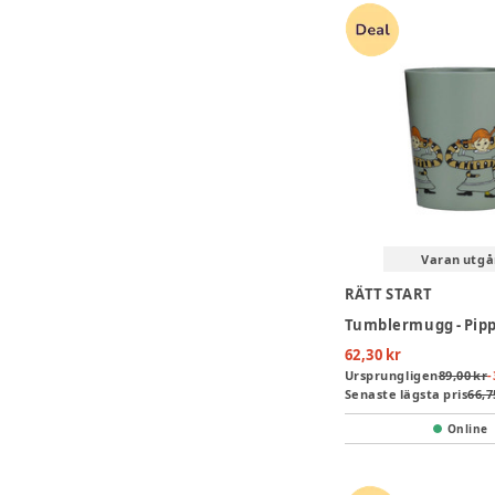
Varan utgå
RÄTT START
62,30 kr
Ursprungligen
89,00 kr
-
Senaste lägsta pris
66,7
Online