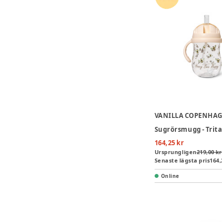
VANILLA COPENHA
164,25 kr
Ursprungligen
219,00 kr
Senaste lägsta pris
164,
Online