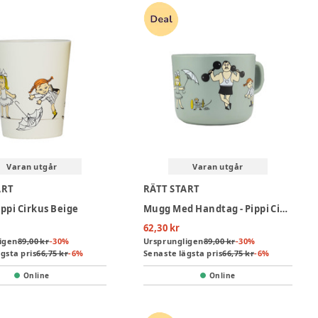
Varan utgår
Varan utgår
ART
RÄTT START
ippi Cirkus Beige
Mugg Med Handtag - Pippi Cirkus Green
62,30 kr
igen
89,00 kr
-
30
%
Ursprungligen
89,00 kr
-
30
%
gsta pris
66,75 kr
-
6
%
Senaste lägsta pris
66,75 kr
-
6
%
Online
Online