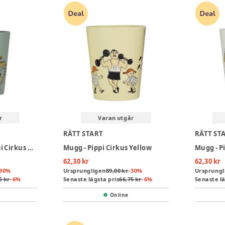
r
Varan utgår
RÄTT START
RÄTT ST
Tumblermugg - Pippi Cirkus Green
Mugg - Pippi Cirkus Yellow
Mugg - P
62,30 kr
62,30 kr
30
%
Ursprungligen
89,00 kr
-
30
%
Ursprungl
5 kr
-
6
%
Senaste lägsta pris
66,75 kr
-
6
%
Senaste lä
Online