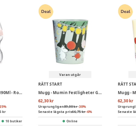
Varan utgår
RÄTT START
RÄTT ST
Learn To Drink Cup 190Ml - Rosa
Mugg - Mumin Festligheter Green
62,30 kr
62,30 kr
25
%
Ursprungligen
89,00 kr
-
30
%
Ursprungl
5 kr
Senaste lägsta pris
66,75 kr
-
6
%
Senaste lä
10 butiker
Online