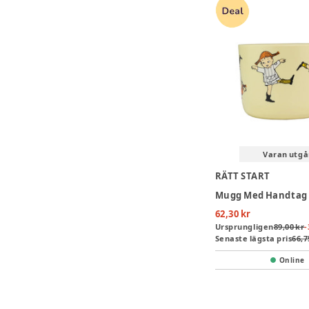
Varan utgå
RÄTT START
62,30 kr
Ursprungligen
89,00 kr
-
Senaste lägsta pris
66,7
Online