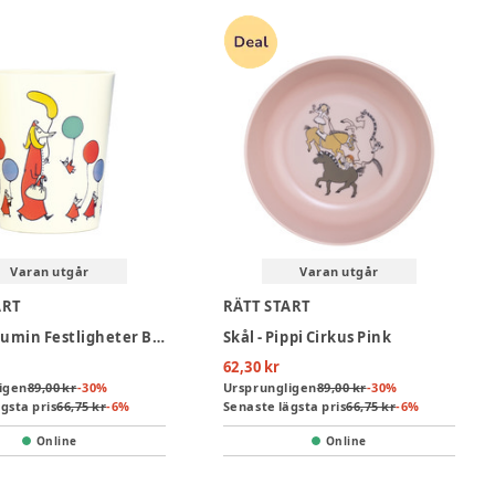
Varan utgår
Varan utgår
ART
RÄTT START
Mugg - Mumin Festligheter Beige
Skål - Pippi Cirkus Pink
62,30 kr
igen
89,00 kr
-
30
%
Ursprungligen
89,00 kr
-
30
%
gsta pris
66,75 kr
-
6
%
Senaste lägsta pris
66,75 kr
-
6
%
Online
Online