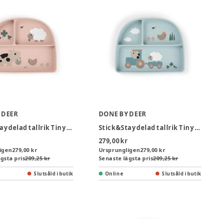
 DEER
DONE BY DEER
Stick&Stay delad tallrik Tiny farm Powder
Stick&Stay delad tallrik Tiny farm Blå
279,00 kr
igen
279,00 kr
Ursprungligen
279,00 kr
gsta pris
209,25 kr
Senaste lägsta pris
209,25 kr
Slutsåld i butik
Online
Slutsåld i butik