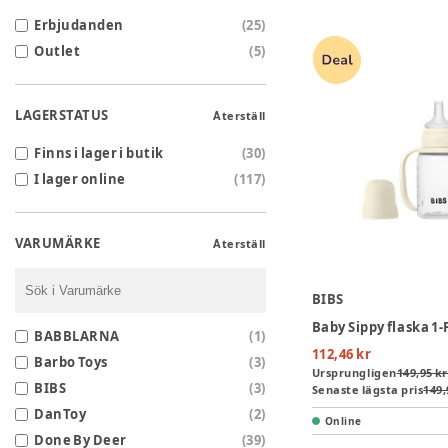
Erbjudanden
(
25
)
Outlet
(
5
)
LAGERSTATUS
Återställ
Finns i lager i butik
(
30
)
I lager online
(
117
)
VARUMÄRKE
Återställ
BIBS
BABBLARNA
(
1
)
112,46 kr
Barbo Toys
(
3
)
Ursprungligen
149,95 kr
BIBS
(
3
)
Senaste lägsta pris
149,
DanToy
(
2
)
Online
Done By Deer
(
39
)