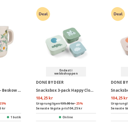
Endast i
webbshoppen
DONE BY DEER
DONE BY
Mugg Med Handtag - Beskow Blomsterfesten
Snacksbox 3-pack Happy Clouds - Green
104,25 kr
104,25 kr
25
%
Ursprungligen
139,00 kr
-
25
%
Ursprungl
5 kr
Senaste lägsta pris
104,25 kr
Senaste lä
1 butik
Online