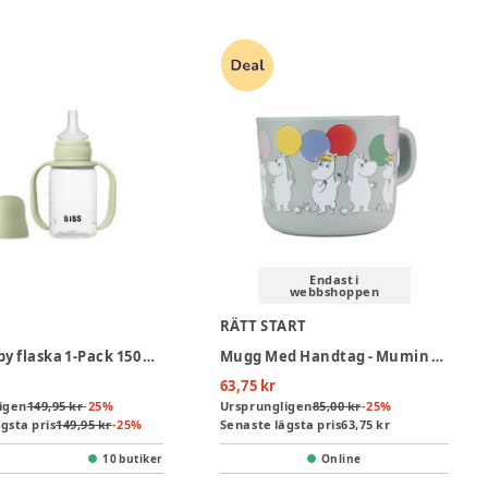
Endast i
webbshoppen
RÄTT START
Baby Sippy flaska 1-Pack 150 ml - Sage
Mugg Med Handtag - Mumin Festligheter Ballong
63,75 kr
igen
149,95 kr
-
25
%
Ursprungligen
85,00 kr
-
25
%
gsta pris
149,95 kr
-
25
%
Senaste lägsta pris
63,75 kr
10 butiker
Online