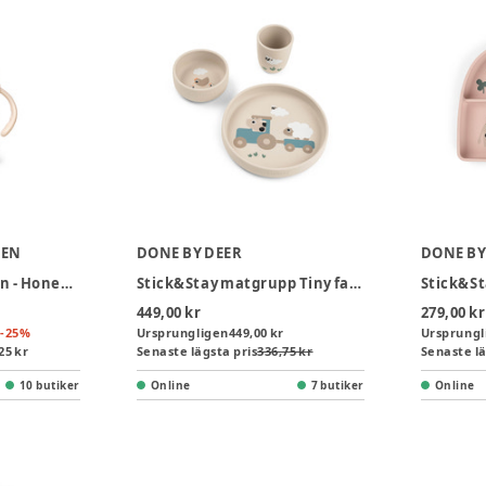
GEN
DONE BY DEER
DONE BY
Sugrörsmugg - Tritan - Honeybee - 300 ml
Stick&Stay matgrupp Tiny farm Sand
449,00 kr
279,00 kr
-
25
%
Ursprungligen
449,00 kr
Ursprungl
25 kr
Senaste lägsta pris
336,75 kr
Senaste lä
10 butiker
Online
7 butiker
Online