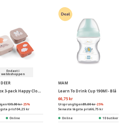
Endast i
webbshoppen
 DEER
MAM
Snacksbox 3-pack Happy Clouds - Powder
Learn To Drink Cup 190Ml - Blå
66,75 kr
igen
139,00 kr
-
25
%
Ursprungligen
89,00 kr
-
25
%
gsta pris
104,25 kr
Senaste lägsta pris
66,75 kr
Online
Online
10 butiker