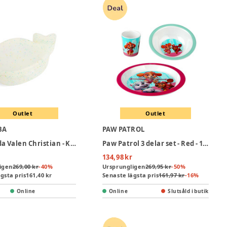
Outlet
Outlet
BA
PAW PATROL
Snacklåda Valen Christian - Konfetti
Paw Patrol 3 delar set - Red - 100% Melamin
134,98 kr
igen
269,00 kr
-
40
%
Ursprungligen
269,95 kr
-
50
%
gsta pris
161,40 kr
Senaste lägsta pris
161,97 kr
-
16
%
Online
Online
Slutsåld i butik