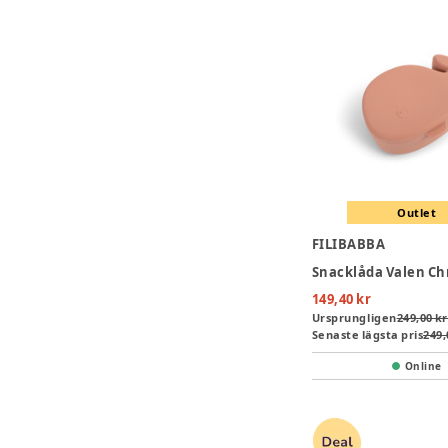
Outlet
FILIBABBA
149,40 kr
Ursprungligen
249,00 kr
Senaste lägsta pris
249,
Online