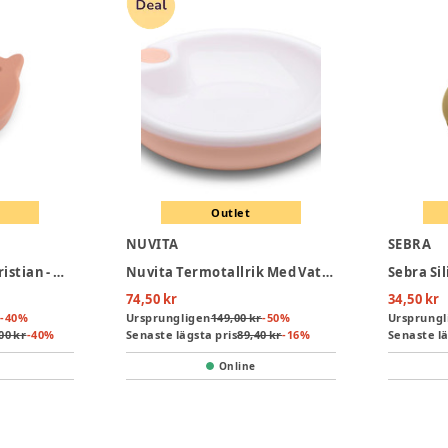
Outlet
NUVITA
SEBRA
Snacklåda Valen Christian - Misty Rose
Nuvita Termotallrik Med Vattenhållare - Pink
74,50 kr
34,50 kr
-
40
%
Ursprungligen
149,00 kr
-
50
%
Ursprungl
00 kr
-
40
%
Senaste lägsta pris
89,40 kr
-
16
%
Senaste lä
Online