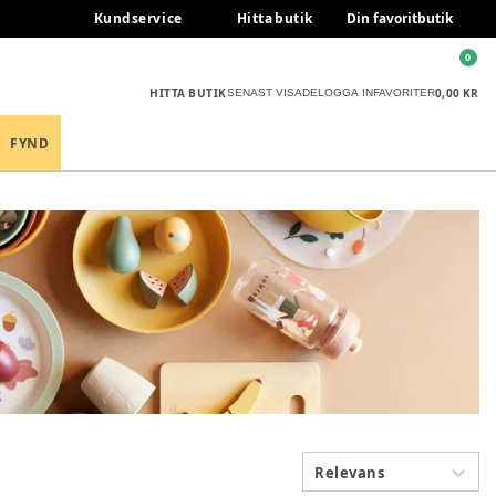
Kundservice
Hitta butik
Din favoritbutik
0
HITTA BUTIK
0,00 KR
SENAST VISADE
LOGGA IN
FAVORITER
FYND
Relevans