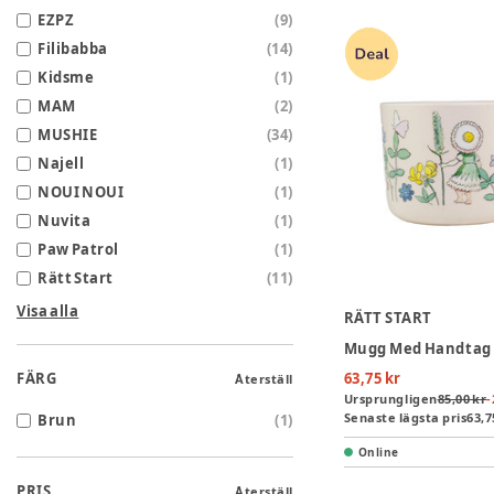
EZPZ
(
9
)
Filibabba
(
14
)
Kidsme
(
1
)
MAM
(
2
)
MUSHIE
(
34
)
Najell
(
1
)
NOUI NOUI
(
1
)
Nuvita
(
1
)
Paw Patrol
(
1
)
Rätt Start
(
11
)
Visa alla
RÄTT START
FÄRG
63,75 kr
Återställ
Ursprungligen
85,00 kr
-
Senaste lägsta pris
63,7
Brun
(
1
)
Online
PRIS
Återställ