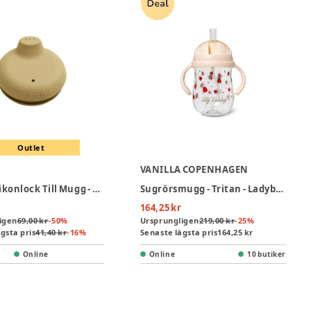
Outlet
VANILLA COPENHAGEN
Sebra Silikonlock Till Mugg - Wheat Yellow
Sugrörsmugg - Tritan - Ladybug - 300 ml
164,25 kr
igen
69,00 kr
-
50
%
Ursprungligen
219,00 kr
-
25
%
gsta pris
41,40 kr
-
16
%
Senaste lägsta pris
164,25 kr
Online
Online
10 butiker